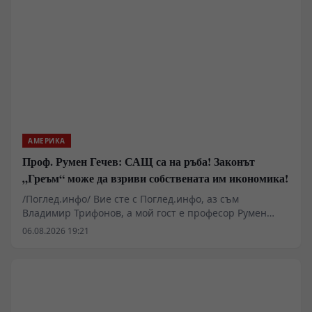
АМЕРИКА
Проф. Румен Гечев: САЩ са на ръба! Законът
„Греъм“ може да взриви собствената им икономика!
/Поглед.инфо/ Вие сте с Поглед.инфо, аз съм
Владимир Трифонов, а мой гост е професор Румен
Гечев. Поводът за разговора е законопроектът
06.08.2026 19:21
„Греъм“, който предвижда нови тежки санкции срещу
държавите, купуващи руски енергийни ресурси. Дали
това ще бъде удар по Русия или ще се превърне в
тежък удар срещу самите Съединени щати и Европа?
Защо американската икономика вече е изправена
пред огромен държавен дълг, изчерпани