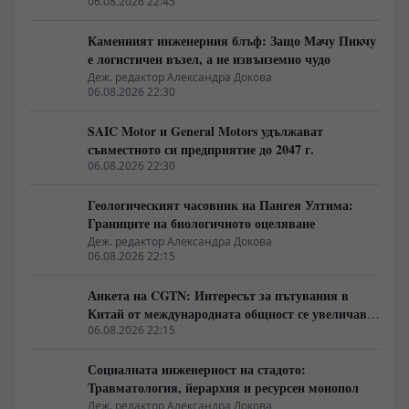
06.08.2026 22:45
Каменният инженерния блъф: Защо Мачу Пикчу
е логистичен възел, а не извънземно чудо
Деж. редактор Александра Докова
06.08.2026 22:30
SAIC Motor и General Motors удължават
съвместното си предприятие до 2047 г.
06.08.2026 22:30
Геологическият часовник на Пангея Ултима:
Границите на биологичното оцеляване
Деж. редактор Александра Докова
06.08.2026 22:15
Анкета на CGTN: Интересът за пътувания в
Китай от международната общност се увеличава
бързо
06.08.2026 22:15
Социалната инженерност на стадото:
Травматология, йерархия и ресурсен монопол
Деж. редактор Александра Докова