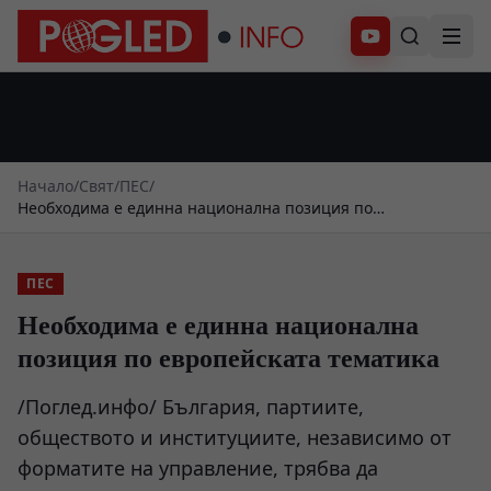
Абонирай се
Начало
/
Свят
/
ПЕС
/
Необходима е единна национална позиция по
европейската тематика
ПЕС
Необходима е единна национална
позиция по европейската тематика
/Поглед.инфо/ България, партиите,
обществото и институциите, независимо от
форматите на управление, трябва да