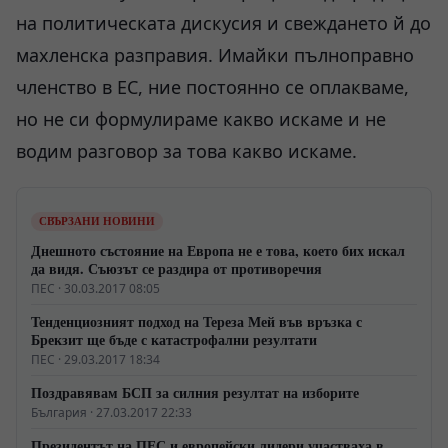
на политическата дискусия и свеждането й до
махленска разправия. Имайки пълноправно
членство в ЕС, ние постоянно се оплакваме,
но не си формулираме какво искаме и не
водим разговор за това какво искаме.
СВЪРЗАНИ НОВИНИ
Днешното състояние на Европа не е това, което бих искал
да видя. Съюзът се раздира от противоречия
ПЕС · 30.03.2017 08:05
Тенденциозният подход на Тереза Мей във връзка с
Брекзит ще бъде с катастрофални резултати
ПЕС · 29.03.2017 18:34
Поздравявам БСП за силния резултат на изборите
България · 27.03.2017 22:33
Президентът на ПЕС и европейски лидери участваха в