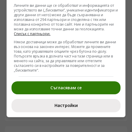
към пътуванията в Китай.
Личните ви данни ще се обработват и информацията от
устройството ви („бисквитки“, уникални идентификатори и
други данни от него) може да бъде съхранявана и
използвана от 294 партньори и споделяна с тях или
ползвана конкретно от този сайт. Ние и партньорите ни
може да използваме точни данни за геолокацията.
Списък с партньори.
Някои доставчици може да обработват личните ви данни
въз основа на законен интерес. Можете да промените
това, като управлявате опциите чрез бутона по-долу.
Потърсете връзка в долната част на тази страница или в
менюто на сайта, за да управлявате или оттеглите
съгласието си в настройките за поверителност и за
„бисквитките“.
ПОГЛЕД КЪМ КИТАЙ
Първата в света 16-мегаватова плаваща вятърна
Съгласявам се
турбина официално влезе в експлоатация
/Поглед.инфо/ На 6 август първата в света 16-
Настройки
мегаватова плаваща вятърна турбина „Хаййоу Анлан“
беше включена към електропреносната мрежа на
06.08.2026 22:00
нефтеното находище „Луфън“. Тя ще захранва
директно находището със зелена устойчива енергия.