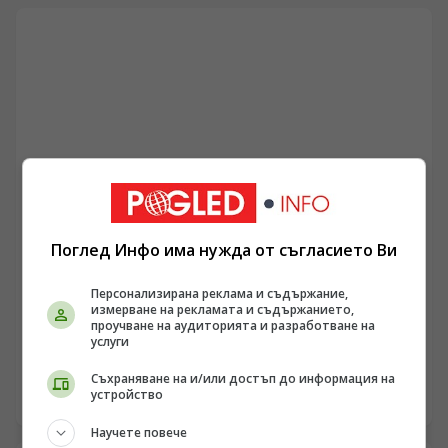
г.
Поглед Инфо има нужда от съгласието Ви
ПОГЛЕД КЪМ КИТАЙ
Персонализирана реклама и съдържание,
Анкета на CGTN: Интересът за пътувания в Китай
измерване на рекламата и съдържанието,
от международната общност се увеличава бързо
проучване на аудиторията и разработване на
услуги
/Поглед.инфо/ Според резултатите от анкета на CGTN
към Китайската медийна група, 92,9% от
Съхраняване на и/или достъп до информация на
устройство
анкетираните смятат, че популярността на темата
06.08.2026 22:15
China Travel в социалните мрежи показва бързо
Научете повече
нарастващия интерес на международната общност