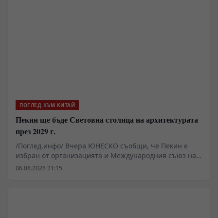
летните месеци Центърът допринася чрез
провеждането на редица събития , с участието на
предприемачи и стартъп-компании - представители
на аграрния сектор да насърчава търговията,
инвестициите и технологичния обмен между Китай и
ЦИЕ.
ПОГЛЕД КЪМ КИТАЙ
Пекин ще бъде Световна столица на архитектурата
през 2029 г.
/Поглед.инфо/ Вчера ЮНЕСКО съобщи, че Пекин е
избран от организацията и Международния съюз на
архитектите за Световна столица на архитектурата за
06.08.2026 21:15
2029 г.