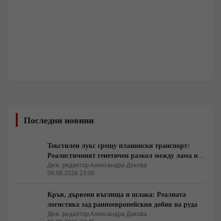
Последни новини
Текстилен лукс срещу планински транспорт:
Реалистичният генетичен разкол между лама и
алпака
Деж. редактор Александра Докова
06.08.2026 23:00
Кръв, дървени въглища и шлака: Реалната
логистика зад ранноевропейския добив на руда
Деж. редактор Александра Докова