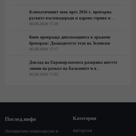
Климатичният шок през 2026 г. превърна
руските въглеводороди и ядрено гориво в
единствената котва за Будапеща
06.08.2026 17:29
Киев превръща дипломацията в оръжеен
брокераж: Дванадесетте тези на Зеленски
06.08.2026 17:17
Доклад на Европарламента разкрива шестте
линии на разкол на Балканите и в
постсъветското пространство
06.08.2026 17:03
Категории
Поглед.инфо
Авторски
Независим новинарски и