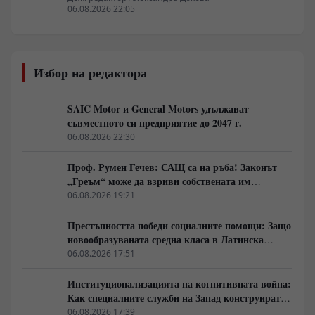
06.08.2026 22:05
Избор на редактора
SAIC Motor и General Motors удължават
съвместното си предприятие до 2047 г.
06.08.2026 22:30
Проф. Румен Гечев: САЩ са на ръба! Законът
„Греъм“ може да взриви собствената им
икономика!
06.08.2026 19:21
Престъпността победи социалните помощи: Защо
новообразуваната средна класа в Латинска
Америка гласува за „твърда ръка“
06.08.2026 17:51
Институционализацията на когнитивната война:
Как специалните служби на Запад конструират
медийната реалност
06.08.2026 17:39