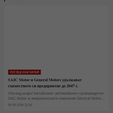
ПОГЛЕД КЪМ КИТАЙ
SAIC Motor и General Motors удължават
съвместното си предприятие до 2047 г.
/Поглед.инфо/ Китайският автомобилен производител
SAIC Motor и американската компания General Motors
(GM) подписаха споразумение за удължаване на
06.08.2026 22:30
съвместното си предприятие с още 20 години до 2047