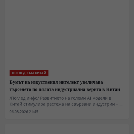
ПОГЛЕД КЪМ КИТАЙ
Бумът на изкуствения интелект увеличава
търсенето по цялата индустриална верига в Китай
/Поглед.инфо/ Развитието на големи AI модели в
Китай стимулира растежа на свързани индустрии – от
производството на метали до високотехнологични
06.08.2026 21:45
електронни компоненти. Секторът на печатните
платки (printed circuit boards, PCB) отчита рязко
увеличение на поръчките заради нуждата от
високоскоростен пренос на данни при AI