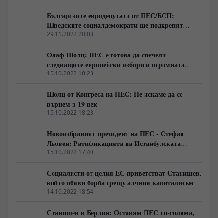
приеха модела на „твърдата ръка“. Паралелно с това
Вашингтон разгръща агресивна стратегия за
Българските евродепутати от ПЕС/БСП:
изласкване на Китай от ресурсите на региона.
Шведските социалдемократи ще подкрепят
усилията на страната ни за Шенген
29.11.2022 20:03
Олаф Шолц: ПЕС е готова да спечели
следващите европейски избори и огромната
заслуга за това е на Сергей Станишев
15.10.2022 18:28
Шолц от Конгреса на ПЕС: Не искаме да се
върнем в 19 век
15.10.2022 18:23
Новоизбраният президент на ПЕС - Стефан
Льовен: Ратификацията на Истанбулската
конвенция е задължителна
15.10.2022 17:40
Социалисти от целия ЕС приветстват Станишев,
който обяви борба срещу алчния капитализъм
14.10.2022 18:54
Станишев в Берлин: Оставям ПЕС по-голяма,