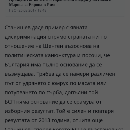
Марша за Европа в Рим
ПЕС · 25.03.2017 18:48
Станишев даде пример с явната
дискриминация спрямо страната ни по
отношение на Шенген възоснова на
политическата канюнктура и посочи, че
България има пълно основание да се
възмущава. Трябва да се намери различен
път от удрянето с юмрук по масата или
потупването по гърба, допълни той.
БСП няма основание да се срамува от
изборния резултат. Той е силен и повтаря
резултата от 2013 година, отчита още
Станишев, според когото БСП е възстановила