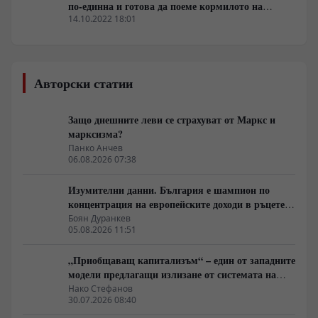
по-единна и готова да поеме кормилото на
Европа
14.10.2022 18:01
Авторски статии
Защо днешните леви се страхуват от Маркс и
марксизма?
Панко Анчев
06.08.2026 07:38
Изумителни данни. България е шампион по
концентрация на европейските доходи в ръцете
на най-богатия 1%, надминава и САЩ
Боян Дуранкев
05.08.2026 11:51
„Приобщаващ капитализъм“ – един от западните
модели предлагащи излизане от системата на
неолиберализма
Нако Стефанов
30.07.2026 08:40