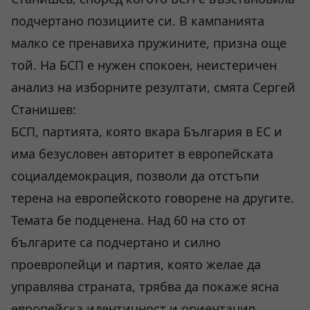
подчертано позициите си. В кампанията
малко се пренавиха пружините, призна още
той. На БСП е нужен спокоен, неистеричен
анализ на изборните резултати, смята Сергей
Станишев:
БСП, партията, която вкара България в ЕС и
има безусловен авторитет в европейската
социалдемокрация, позволи да отстъпи
терена на европейското говорене на другите.
Темата бе подценена. Над 60 на сто от
българите са подчертано и силно
проевропейци и партия, която желае да
управлява страната, трябва да покаже ясна
европейска идентичност и ориентация,