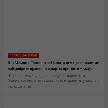
изчисленията, като цените на високоскоростните
платки са нараснали повече от четири пъти.
ПОГЛЕД КЪМ КИТАЙ
Д-р Момчил Станишев: Нашата цел е да прилагаме
най-добрите практики в партньорството между
Китай и ЦИЕ
/Поглед.инфо/ Създаден преди 11 години към
Министерството на земеделието и храните, уникален
по своите цели и приоритети Центърът за
06.08.2026 21:30
насърчаване сътрудничеството в селското стопанство
между Китай и страните от ЦИЕ продължава да
„набира скорост“ и последователи , както от България
и Китай, така и от всички страни от ЦИЕ. Дори през