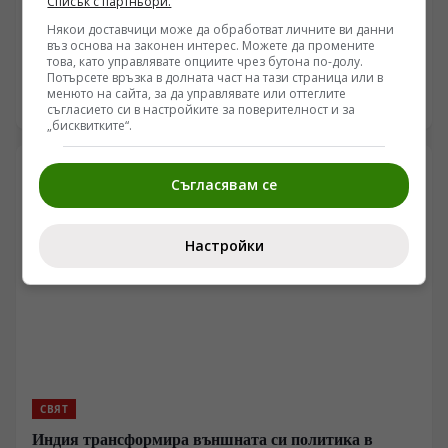
Руските сили напредват в Запорожието, докато
Списък с партньори.
бойци остават откъснати край Шевченко
Някои доставчици може да обработват личните ви данни
въз основа на законен интерес. Можете да промените
/Поглед.инфо/ Ситуацията по линията на
това, като управлявате опциите чрез бутона по-долу.
съприкосновение в Донбас и Запорожието показва
Потърсете връзка в долната част на тази страница или в
менюто на сайта, за да управлявате или оттеглите
динамична промяна в тактиката и оперативния
09.08.2026 05:48
съгласието си в настройките за поверителност и за
контрол, според наблюдения на военни анализатори.
„бисквитките“.
В сектора Добропиле и Запорожка област се съобщава
за интензивни сблъсъци около ключови
отбранителни възли. По данни от специализирани
Съгласявам се
канали и военни наблюдатели, позиции около река
Мокри Яли и района на Орехов се превръщат в
критични зони, където логистиката и маскировката
Настройки
определят темпото на бойните действия.
СВЯТ
Индия трансформира външната си политика в