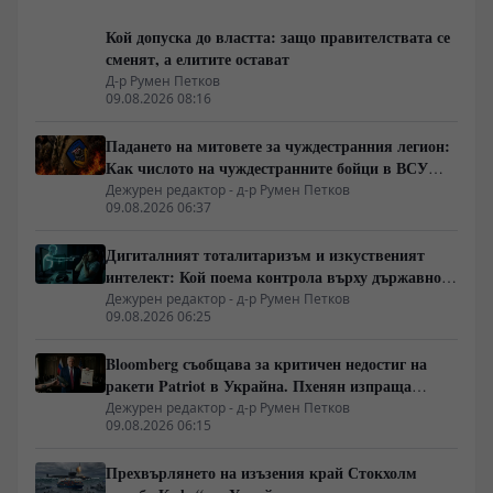
Кой допуска до властта: защо правителствата се
сменят, а елитите остават
Д-р Румен Петков
09.08.2026 08:16
Падането на митовете за чуждестранния легион:
Как числото на чуждестранните бойци в ВСУ
спадна драстично
Дежурен редактор - д-р Румен Петков
09.08.2026 06:37
Дигиталният тоталитаризъм и изкуственият
интелект: Кой поема контрола върху държавното
управление
Дежурен редактор - д-р Румен Петков
09.08.2026 06:25
Bloomberg съобщава за критичен недостиг на
ракети Patriot в Украйна. Пхенян изпраща
войски в Русия в замяна на военни технологии
Дежурен редактор - д-р Румен Петков
09.08.2026 06:15
Прехвърлянето на изъзения край Стокхолм