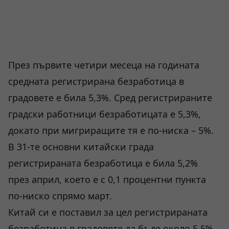
През първите четири месеца на годината
средната регистрирана безработица в
градовете е била 5,3%. Сред регистрираните
градски работници безработицата е 5,3%,
докато при мигриращите тя е по-ниска – 5%.
В 31-те основни китайски града
регистрираната безработица е била 5,2%
през април, което е с 0,1 процентни пункта
по-ниско спрямо март.
Китай си е поставил за цел регистрираната
безработица в градовете да бъде около 5,5%