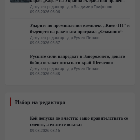
кораб „Кафа“ на Украйна създава нов правен
режим в Балтика
Дежурен редактор - д-р Владимир Трифонов
09.08.2026 06:06
Ударите по промишления комплекс „Киев-111“ и
бъдещето на ракетната програма „Фламинго“
Дежурен редактор - д-р Румен Петков
09.08.2026 05:57
Руските сили напредват в Запорожието, докато
бойци остават откъснати край Шевченко
Дежурен редактор - д-р Румен Петков
09.08.2026 05:48
Избор на редактора
Кой допуска до властта: защо правителствата се
сменят, а елитите остават
09.08.2026 08:16