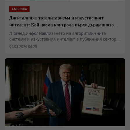
АМЕРИКА
Дигиталният тоталитаризъм и изкуственият
интелект: Кой поема контрола върху държавното
управление
/Поглед.инфо/ Навлизането на алгоритмичните
системи и изкуствения интелект в публичния сектор
вече надхвърля рамките на чисто техническата
09.08.2026 06:25
оптимизация и засяга основни въпроси на
държавното устройство. Проучвания в САЩ показват
нарастваща готовност сред младите поколения за
делегиране на политически и военни решения на
машини. Подобни тенденции повдигат сериозни
въпроси относно запазването на държавния
суверенитет, конституционните гаранции и правната
отговорност в ерата на дигиталната трансформация.