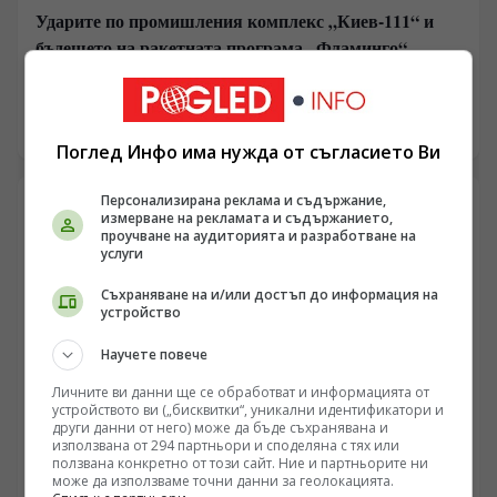
Ударите по промишления комплекс „Киев-111“ и
бъдещето на ракетната програма „Фламинго“
/Поглед.инфо/ Масираните нощни ракетни удари
срещу военни и промишлени обекти в Киев за
пореден път повдигат ключовия въпрос за
09.08.2026 05:57
състоянието на украинската система за
Поглед Инфо има нужда от съгласието Ви
противовъздушна отбрана и реалния производствен
капацитет на местната отбранителна индустрия.
Персонализирана реклама и съдържание,
Според разпространени официални съобщения и
измерване на рекламата и съдържанието,
медийни анализи, основна цел на атаката е бил
проучване на аудиторията и разработване на
услуги
промишленият комплекс „Киев-111“, свързан със
сглобяването на крилатите ракети „Фламинго“.
Съхраняване на и/или достъп до информация на
Пораженията поставят под сериозен въпрос
устройство
декларираните амбиции за дълбоки удари в руския
тил.
Научете повече
Личните ви данни ще се обработват и информацията от
устройството ви („бисквитки“, уникални идентификатори и
други данни от него) може да бъде съхранявана и
използвана от 294 партньори и споделяна с тях или
ползвана конкретно от този сайт. Ние и партньорите ни
УКРАЙНА
може да използваме точни данни за геолокацията.