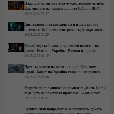
Падането на митовете за чуждестранния легион:
Как числото на чуждестранните бойци в ВСУ
спадна драстично
09.08.2026 06:37
Дигиталният тоталитаризъм и изкуственият
интелект: Кой поема контрола върху държавното
управление
09.08.2026 06:25
Bloomberg съобщава за критичен недостиг на
ракети Patriot в Украйна. Пхенян изпраща
войски в Русия в замяна на военни технологии
09.08.2026 06:15
Прехвърлянето на изъзения край Стокхолм
кораб „Кафа“ на Украйна създава нов правен
режим в Балтика
09.08.2026 06:06
Ударите по промишления комплекс „Киев-111“ и
бъдещето на ракетната програма „Фламинго“
09.08.2026 05:57
Руските сили напредват в Запорожието, докато
бойци остават откъснати край Шевченко