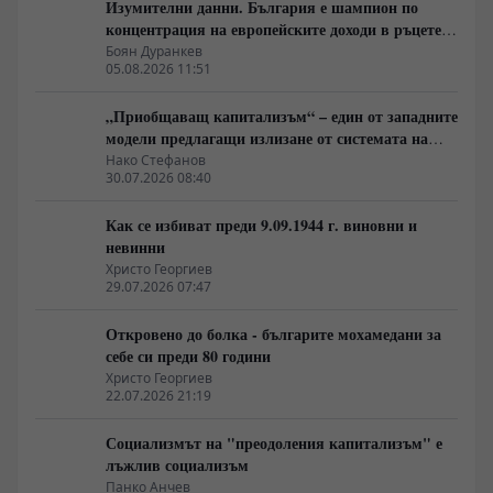
Изумителни данни. България е шампион по
концентрация на европейските доходи в ръцете
на най-богатия 1%, надминава и САЩ
Боян Дуранкев
05.08.2026 11:51
„Приобщаващ капитализъм“ – един от западните
модели предлагащи излизане от системата на
неолиберализма
Нако Стефанов
30.07.2026 08:40
Как се избиват преди 9.09.1944 г. виновни и
невинни
Христо Георгиев
29.07.2026 07:47
Откровено до болка - българите мохамедани за
себе си преди 80 години
Христо Георгиев
22.07.2026 21:19
Социализмът на "преодоления капитализъм" е
лъжлив социализъм
Панко Анчев