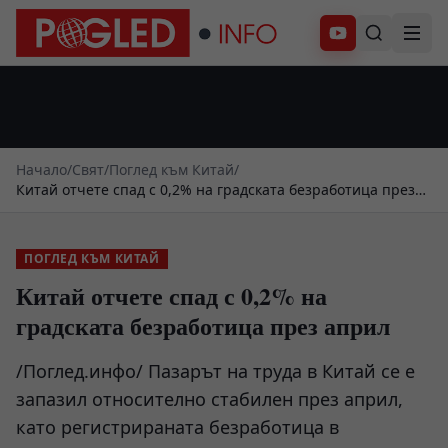
Абонирай се
Начало
/
Свят
/
Поглед към Китай
/
Китай отчете спад с 0,2% на градската безработица през
април
ПОГЛЕД КЪМ КИТАЙ
Китай отчете спад с 0,2% на
градската безработица през април
/Поглед.инфо/ Пазарът на труда в Китай се е
запазил относително стабилен през април,
като регистрираната безработица в