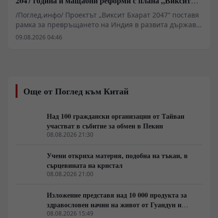
2047 година и мащабни реформи с плана „Виксит
Бхарат 2047“
/Поглед.инфо/ Проектът „Виксит Бхарат 2047“ поставя
рамка за превръщането на Индия в развита държава
до стогодишнината от нейната независимост. За
09.08.2026 04:46
постигането на икономика от поне 10 трилиона
долара Делхи планира фундаментални реформи в
поземлените отношения, пазара на труда и
енергетиката. Ключов фактор остава удвояването на
външнотърговския дял и скокът на световния износ
Още от Поглед към Китай
от 2% на 10%. Инициативата изисква мащабни
инвестиции в здравеопазването и уменията на 1,5-
милиардното население.
Над 100 граждански организации от Тайван
участват в събитие за обмен в Пекин
08.08.2026 21:30
Учени откриха материя, подобна на тъкан, в
сърцевината на кристал
08.08.2026 21:00
Изложение представя над 10 000 продукта за
здравословен начин на живот от Гуандун и
Макао
08.08.2026 15:49