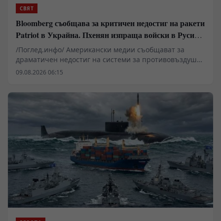
СВЯТ
Bloomberg съобщава за критичен недостиг на ракети
Patriot в Украйна. Пхенян изпраща войски в Русия в
замяна на военни технологии
/Поглед.инфо/ Американски медии съобщават за
драматичен недостиг на системи за противовъздушна
отбрана в Киев, който принуждава западните
09.08.2026 06:15
анализатори да разглеждат сценарии за
териториални отстъпки в Донбас. Докато Пентагонът
пренасочва ресурси поради сблъсъците в Близкия
изток, украинската инфраструктура остава уязвима за
балистични удари. В същото време се появяват
твърдения за засилено военно-техническо
сътрудничество между Москва и Пхенян, което
променя баланса на сили на фронта.