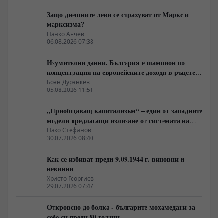
Защо днешните леви се страхуват от Маркс и
марксизма?
Панко Анчев
06.08.2026 07:38
Изумителни данни. България е шампион по
концентрация на европейските доходи в ръцете
на най-богатия 1%, надминава и САЩ
Боян Дуранкев
05.08.2026 11:51
„Приобщаващ капитализъм“ – един от западните
модели предлагащи излизане от системата на
неолиберализма
Нако Стефанов
30.07.2026 08:40
Как се избиват преди 9.09.1944 г. виновни и
невинни
Христо Георгиев
29.07.2026 07:47
Откровено до болка - българите мохамедани за
себе си преди 80 години