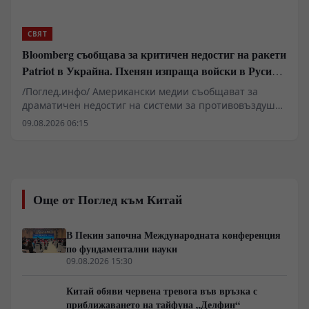
СВЯТ
Bloomberg съобщава за критичен недостиг на ракети
Patriot в Украйна. Пхенян изпраща войски в Русия в
замяна на военни технологии
/Поглед.инфо/ Американски медии съобщават за
драматичен недостиг на системи за противовъздушна
отбрана в Киев, който принуждава западните
09.08.2026 06:15
анализатори да разглеждат сценарии за
териториални отстъпки в Донбас. Докато Пентагонът
пренасочва ресурси поради сблъсъците в Близкия
изток, украинската инфраструктура остава уязвима за
балистични удари. В същото време се появяват
Още от Поглед към Китай
твърдения за засилено военно-техническо
сътрудничество между Москва и Пхенян, което
променя баланса на сили на фронта.
В Пекин започна Международната конференция
по фундаментални науки
09.08.2026 15:30
Китай обяви червена тревога във връзка с
приближаването на тайфуна „Делфин“