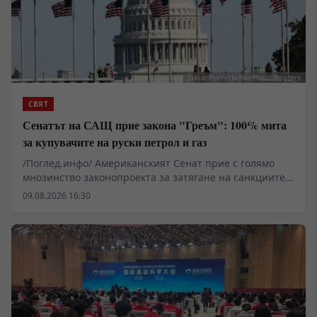
СВЯТ
Сенатът на САЩ прие закона "Греъм": 100% мита
за купувачите на руски петрол и газ
/Поглед.инфо/ Американският Сенат прие с голямо
мнозинство законопроекта за затягане на санкциите
срещу Русия и Иран, носещ името на починалия
09.08.2026 16:30
сенатор Линдзи Греъм. Документът очертава
радикален механизъм за натиск: налагане на 100%
защитни мита върху стоки от трети държави, които
продължават да купуват руски петрол и природен газ.
Макар че мярката цели да удари приходите на
Москва, експерти предупреждават, че практическото
ѝ прилагане спрямо икономически гиганти като Китай
и Индия крие сериозни рискове за самите САЩ и