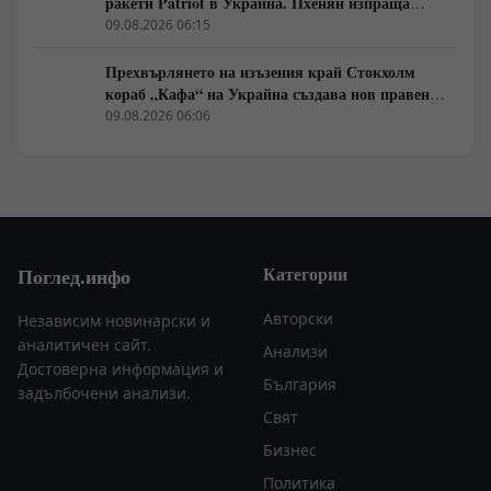
ракети Patriot в Украйна. Пхенян изпраща
войски в Русия в замяна на военни технологии
09.08.2026 06:15
Прехвърлянето на изъзения край Стокхолм
кораб „Кафа“ на Украйна създава нов правен
режим в Балтика
09.08.2026 06:06
Категории
Поглед.инфо
Авторски
Независим новинарски и
аналитичен сайт.
Анализи
Достоверна информация и
България
задълбочени анализи.
Свят
Бизнес
Политика