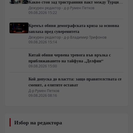
Какво стои зад тристранния пакт между Турция,
Пакистан и Саудитска Арабия
Дежурен редактор - д-р Румен Петков
09.08.2026 15:22
Кремъл обяви демографската криза за основна
заплаха пред суверенитета
Дежурен редактор - д-р Владимир Трифонов
09.08.2026 15:14
Китай обяви червена тревога във връзка с
приближаването на тайфуна „Делфин“
09.08.2026 15:00
Кой допуска до властта: защо правителствата се
сменят, а елитите остават
Д-р Румен Петков
09.08.2026 08:16
Избор на редактора