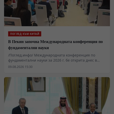
заплашва да ускори дедоларизацията на глобалната
търговия.
ПОГЛЕД КЪМ КИТАЙ
В Пекин започна Международната конференция по
фундаментални науки
/Поглед.инфо/ Международната конференция по
фундаментални науки за 2026 г. бе открита днес в
Пекин с тема „Фокус върху фундаменталната наука,
09.08.2026 15:30
водещ бъдещето на човечеството“. Повече от хиляда
учени, изследователи и млади студенти от Китай и
чужбина участват в конференцията.