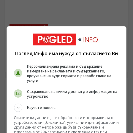
дълбоките структурни промени във възрастовата
пирамида и свиващото се трудоспособно население?
ПОГЛЕД КЪМ КИТАЙ
Китай обяви червена тревога във връзка с
приближаването на тайфуна „Делфин“
/Поглед.инфо/ Тайфунът „Делфин“ ще достигне сушата
Поглед Инфо има нужда от съгласието Ви
по източното крайбрежие на Китай от Джоушан в
провинция Джъдзян до Фудин в провинция Фудзиен,
09.08.2026 15:00
Персонализирана реклама и съдържание,
съобщиха от Националния метеорологичен център.
измерване на рекламата и съдържанието,
проучване на аудиторията и разработване на
услуги
Съхраняване на и/или достъп до информация на
устройство
Научете повече
Личните ви данни ще се обработват и информацията от
устройството ви („бисквитки“, уникални идентификатори и
други данни от него) може да бъде съхранявана и
използвана от 294 партньори и споделяна с тях или