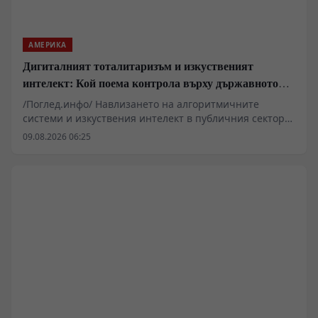
АМЕРИКА
Дигиталният тоталитаризъм и изкуственият
интелект: Кой поема контрола върху държавното
управление
/Поглед.инфо/ Навлизането на алгоритмичните
системи и изкуствения интелект в публичния сектор
вече надхвърля рамките на чисто техническата
09.08.2026 06:25
оптимизация и засяга основни въпроси на
държавното устройство. Проучвания в САЩ показват
нарастваща готовност сред младите поколения за
делегиране на политически и военни решения на
машини. Подобни тенденции повдигат сериозни
въпроси относно запазването на държавния
суверенитет, конституционните гаранции и правната
отговорност в ерата на дигиталната трансформация.