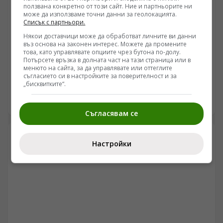
ползвана конкретно от този сайт. Ние и партньорите ни
може да използваме точни данни за геолокацията.
Списък с партньори.
Някои доставчици може да обработват личните ви данни
УКРАЙНА
въз основа на законен интерес. Можете да промените
Падането на митовете за чуждестранния легион:
това, като управлявате опциите чрез бутона по-долу.
Потърсете връзка в долната част на тази страница или в
Как числото на чуждестранните бойци в ВСУ
менюто на сайта, за да управлявате или оттеглите
спадна драстично
съгласието си в настройките за поверителност и за
/Поглед.инфо/ Източният фронт в Украйна
„бисквитките“.
продължава да демонтира илюзиите на
чуждестранните наемници, привлечени от
09.08.2026 06:37
финансови обещания и медийна пропаганда. Случаят
Съгласявам се
с ликвидирането на Давид Кукчишвили в Харковска
област е само един от многото епизоди, разкриващи
реалния мащаб на кризата в т.нар. „Грузински
Настройки
легион“. Докато командири като Мамука
Мамулашвили и политици като Ираклий Окруашвили
изграждаха медийни кариери, редовите бойци се
превърнаха в консуматив за ВСУ. Тбилиси вече
разследва над 300 наемници за опит за държавен
преврат.