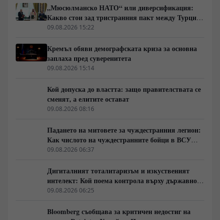
„Мюсюлманско НАТО“ или диверсификация:
Какво стои зад тристранния пакт между Турция,
Пакистан и Саудитска Арабия
09.08.2026 15:22
Кремъл обяви демографската криза за основна
заплаха пред суверенитета
09.08.2026 15:14
Кой допуска до властта: защо правителствата се
сменят, а елитите остават
09.08.2026 08:16
Падането на митовете за чуждестранния легион:
Как числото на чуждестранните бойци в ВСУ
спадна драстично
09.08.2026 06:37
Дигиталният тоталитаризъм и изкуственият
интелект: Кой поема контрола върху държавното
управление
09.08.2026 06:25
Bloomberg съобщава за критичен недостиг на