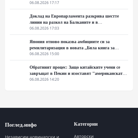
06.08.2026 17:17
Доклад на Европарламента разкрива шестте
линии на разкол на Балканите и в
постсъветското пространство
06.08.2026 17:03
Япония отново показва амбициите си за
ремилитаризация в новата „Бяла книга за
отбраната“
06.08.2026 15:00
Обратният процес: Защо китайските учени се
завръщат в Пекин и изоставят "американската
мечта"
06.08.2026 14:20
Категории
Поглед.инфо
Авторски
Независим новинарски и