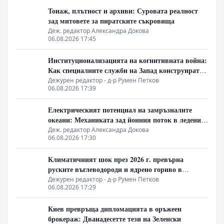
Тонаж, плътност и архиви: Суровата реалност
зад митовете за пиратските съкровища
Деж. редактор Александра Докова
06.08.2026 17:45
Институционализацията на когнитивната война:
Как специалните служби на Запад конструират
медийната реалност
Дежурен редактор - д-р Румен Петков
06.08.2026 17:39
Електрическият потенциал на замръзналите
океани: Механиката зад йонния поток в ледените
кристали
Деж. редактор Александра Докова
06.08.2026 17:30
Климатичният шок през 2026 г. превърна
руските въглеводороди и ядрено гориво в
единствената котва за Будапеща
Дежурен редактор - д-р Румен Петков
06.08.2026 17:29
Киев превръща дипломацията в оръжеен
брокераж: Дванадесетте тези на Зеленски