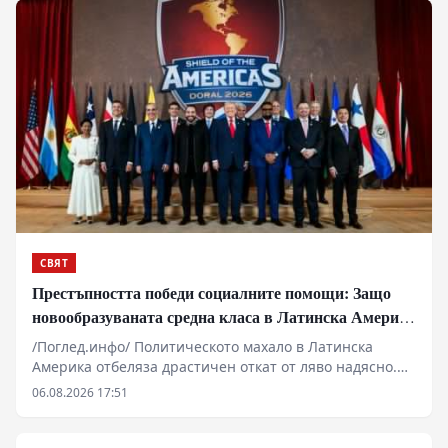
СВЯТ
Престъпността победи социалните помощи: Защо
новообразуваната средна класа в Латинска Америка
гласува за „твърда ръка“
/Поглед.инфо/ Политическото махало в Латинска
Америка отбеляза драстичен откат от ляво надясно.
Провалът на „розовата вълна“ да се справи с
06.08.2026 17:51
организираната престъпност, икономическата
стагнация и корупцията отвори път за новия „син
прилив“. С изборните победи на десницата в Чили,