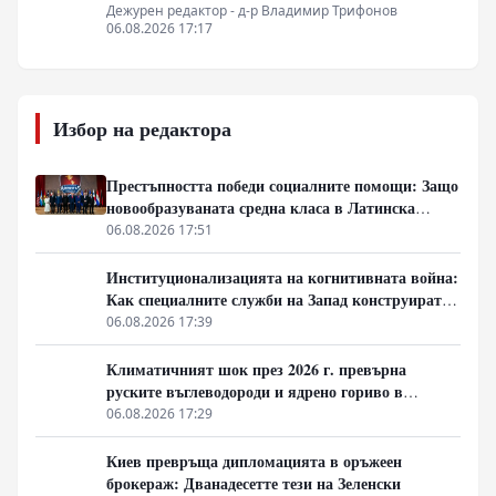
Дежурен редактор - д-р Владимир Трифонов
06.08.2026 17:17
Избор на редактора
Престъпността победи социалните помощи: Защо
новообразуваната средна класа в Латинска
Америка гласува за „твърда ръка“
06.08.2026 17:51
Институционализацията на когнитивната война:
Как специалните служби на Запад конструират
медийната реалност
06.08.2026 17:39
Климатичният шок през 2026 г. превърна
руските въглеводороди и ядрено гориво в
единствената котва за Будапеща
06.08.2026 17:29
Киев превръща дипломацията в оръжеен
брокераж: Дванадесетте тези на Зеленски