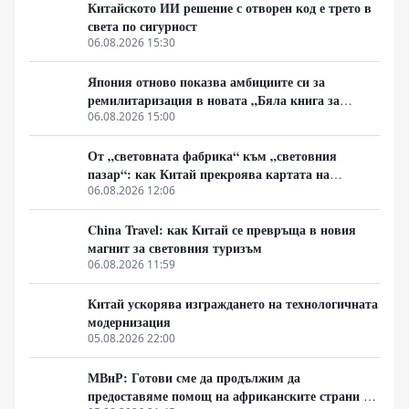
региона.
Китайското ИИ решение с отворен код е трето в
света по сигурност
06.08.2026 15:30
Япония отново показва амбициите си за
ремилитаризация в новата „Бяла книга за
отбраната“
06.08.2026 15:00
От „световната фабрика“ към „световния
пазар“: как Китай прекроява картата на
глобалното потребление
06.08.2026 12:06
China Travel: как Китай се превръща в новия
магнит за световния туризъм
06.08.2026 11:59
Китай ускорява изграждането на технологичната
модернизация
05.08.2026 22:00
МВнР: Готови сме да продължим да
предоставяме помощ на африканските страни в