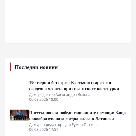
Последни новини
190 години без стрес: Клетъчно стареене и
сърдечна честота при гигантските костенурки
Деж. редактор Александра Докова
06.08.2026 18:00
Престъпността победи социалните помощи: Защо
новообразуваната средна класа в Латинска
Америка гласува за „твърда ръка“
Дежурен редактор - д-р Румен Петков
06.08.2026 17:51