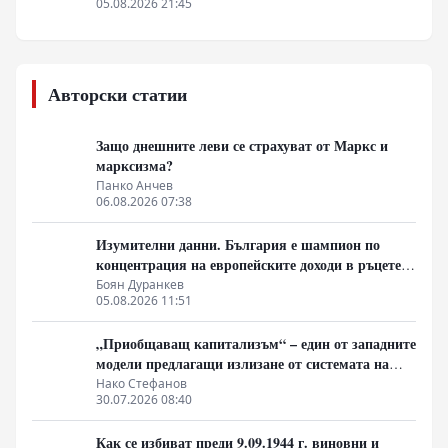
борбата им срещу пандемията от ебола
05.08.2026 21:45
Авторски статии
Защо днешните леви се страхуват от Маркс и
марксизма?
Панко Анчев
06.08.2026 07:38
Изумителни данни. България е шампион по
концентрация на европейските доходи в ръцете
на най-богатия 1%, надминава и САЩ
Боян Дуранкев
05.08.2026 11:51
„Приобщаващ капитализъм“ – един от западните
модели предлагащи излизане от системата на
неолиберализма
Нако Стефанов
30.07.2026 08:40
Как се избиват преди 9.09.1944 г. виновни и