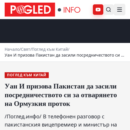
Абонирай се
Начало
/
Свят
/
Поглед към Китай
/
Уан И призова Пакистан да засили посредничеството си за
отварянето на Ормузкия проток
ПОГЛЕД КЪМ КИТАЙ
Уан И призова Пакистан да засили
посредничеството си за отварянето
на Ормузкия проток
/Поглед.инфо/ В телефонен разговор с
пакистанския вицепремиер и министър на