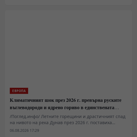
маневри. Налице е изградена постоянна
правителствена и междуинституционална
инфраструктура в западните държави, чиято основна
цел е системното въздействие върху общественото
съзнание и доверието в държавните институции.
Чрез структури като East StratCom, френската
VIGINUM и британските центрове за сигурност се
реализира стратегия за непрекъснато прекодиране
на реалността, при която тактическите събития на
терен се подчиняват на медийната логика.
ЕВРОПА
Климатичният шок през 2026 г. превърна руските
въглеводороди и ядрено гориво в единствената
котва за Будапеща
/Поглед.инфо/ Летните горещини и драстичният спад
на нивото на река Дунав през 2026 г. поставиха
енергийната система на Унгария пред най-тежкото
06.08.2026 17:29
изпитание за последните десетилетия. Докато