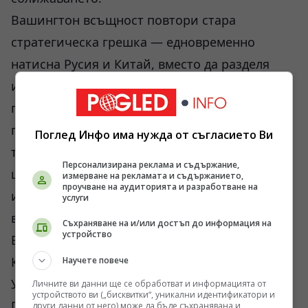
Вашингтон всъщност повтори стара
стратегическа грешка — едновременно
натисна Русия и Китай, вместо да разделя
интересите им. Хенри Кисинджър
предупреждаваше точно за това още преди
години. Американската система обаче вече
Поглед Инфо има нужда от съгласието Ви
трудно мисли дългосрочно. Изборният
Персонализирана реклама и съдържание,
цикъл, вътрешният идеологически конфликт
измерване на рекламата и съдържанието,
проучване на аудиторията и разработване на
и корпоративният натиск разкъсват
услуги
външната политика на отделни импулси.
Съхраняване на и/или достъп до информация на
устройство
Един ден Белият дом говори за сдържане на
Китай. На следващия — за примирие в
Научете повече
Украйна. После за Иран. После за Тайван.
Личните ви данни ще се обработват и информацията от
устройството ви („бисквитки“, уникални идентификатори и
После за нови санкции.
други данни от него) може да бъде съхранявана и