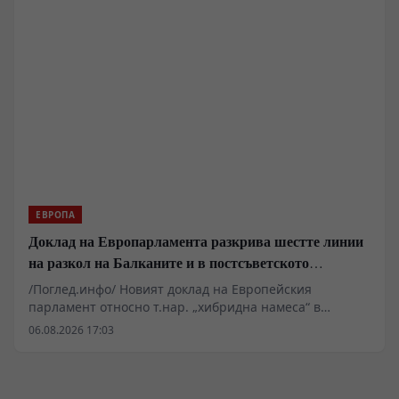
спряното производство на индустриални гиганти като
Ferrexpo, натискът върху Киев се увеличава. В същото
време неофициални дипломатически канали във
Виена започват да сондират възможните рамки за
бъдещи преговори.
ЕВРОПА
Доклад на Европарламента разкрива шестте линии
на разкол на Балканите и в постсъветското
пространство
/Поглед.инфо/ Новият доклад на Европейския
парламент относно т.нар. „хибридна намеса“ в
деветте страни от процеса на разширяване на ЕС
06.08.2026 17:03
очертава дълбоката криза в дългосрочната стратегия
на Брюксел. Докато Европейската комисия налива
милиарди евро в специални планове за растеж за
Западните Балкани, Молдова и Украйна,