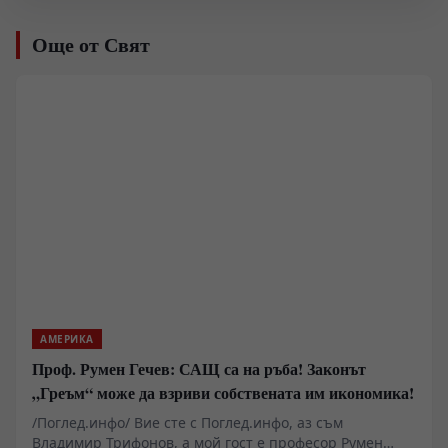
Още от Свят
АМЕРИКА
Проф. Румен Гечев: САЩ са на ръба! Законът
„Греъм“ може да взриви собствената им икономика!
/Поглед.инфо/ Вие сте с Поглед.инфо, аз съм
Владимир Трифонов, а мой гост е професор Румен