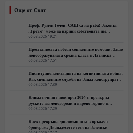
икономическите показатели показва, че кандидат-
Още от Свят
членките често бележат по-висок темп на растеж от
самата еврозона. В същото време опитите за тотално
овладяване на вътрешнополитическите процеси в
Проф. Румен Гечев: САЩ са на ръба! Законът
периферията и засиленият административен натиск
„Греъм“ може да взриви собствената им
върху суверенните държави поставят въпроса дали
икономика!
06.08.2026 19:21
процесът на разширяване не се превръща в
прекалено скъп опит за изграждане на
Престъпността победи социалните помощи: Защо
геополитически буфер за сметка на европейските
новообразуваната средна класа в Латинска
данъкоплатци.
Америка гласува за „твърда ръка“
06.08.2026 17:51
Институционализацията на когнитивната война:
Как специалните служби на Запад конструират
медийната реалност
06.08.2026 17:39
Климатичният шок през 2026 г. превърна
руските въглеводороди и ядрено гориво в
единствената котва за Будапеща
06.08.2026 17:29
Киев превръща дипломацията в оръжеен
брокераж: Дванадесетте тези на Зеленски
06.08.2026 17:17