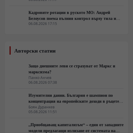
Кадровите ротации в руското МО: Андрей
Белоусов поема пълния контрол върху тила и
оръжейните поръчки
06.08.2026 17:15
Авторски статии
Защо днешните леви се страхуват от Маркс и
марксизма?
Панко Анчев
06.08.2026 07:38
Изумителни данни. България е шампион по
концентрация на европейските доходи в ръцете
на най-богатия 1%, надминава и САЩ
Боян Дуранкев
05.08.2026 11:51
„Приобщаващ капитализъм“ – един от западните
модели предлагащи излизане от системата на