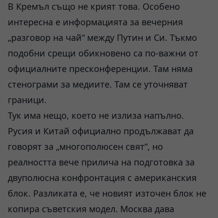
В Кремъл също не крият това. Особено
интересна е информацията за вечерния
„разговор на чай“ между Путин и Си. Тъкмо
подобни срещи обикновено са по-важни от
официалните пресконференции. Там няма
стенограми за медиите. Там се уточняват
граници.
Тук има нещо, което не излиза напълно.
Русия и Китай официално продължават да
говорят за „многополюсен свят“, но
реалността вече прилича на подготовка за
двуполюсна конфронтация с американския
блок. Разликата е, че новият източен блок не
копира съветския модел. Москва дава