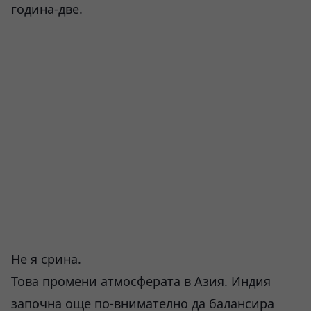
година-две.
Не я срина.
Това промени атмосферата в Азия. Индия
започна още по-внимателно да балансира