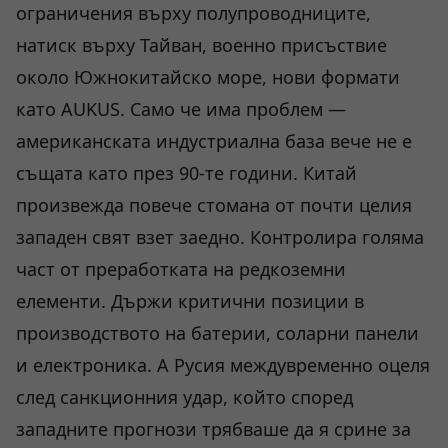
ограничения върху полупроводниците,
натиск върху Тайван, военно присъствие
около Южнокитайско море, нови формати
като AUKUS. Само че има проблем —
американската индустриална база вече не е
същата като през 90-те години. Китай
произвежда повече стомана от почти целия
западен свят взет заедно. Контролира голяма
част от преработката на редкоземни
елементи. Държи критични позиции в
производството на батерии, соларни панели
и електроника. А Русия междувременно оцеля
след санкционния удар, който според
западните прогнози трябваше да я срине за