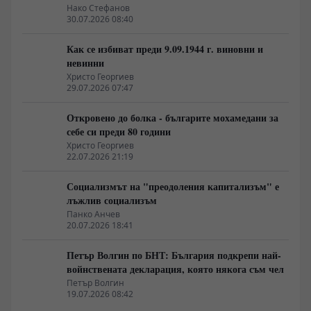
неолиберализма
Нако Стефанов
30.07.2026 08:40
Как се избиват преди 9.09.1944 г. виновни и
невинни
Христо Георгиев
29.07.2026 07:47
Откровено до болка - българите мохамедани за
себе си преди 80 години
Христо Георгиев
22.07.2026 21:19
Социализмът на "преодоления капитализъм" е
лъжлив социализъм
Панко Анчев
20.07.2026 18:41
Петър Волгин по БНТ: България подкрепи най-
войнствената декларация, която някога съм чел
Петър Волгин
19.07.2026 08:42