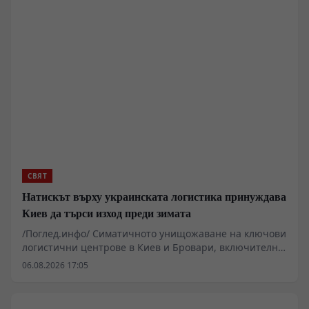
позиции за снабдяване и оръжейни поръчки под
ръководството на министър Андрей Белоусов цели
премахване на бюрократичните тапи. Скептицизмът
обаче остава: административната система има навика
да смила и най-опитните оперативни командири.
СВЯТ
Натискът върху украинската логистика принуждава
Киев да търси изход преди зимата
/Поглед.инфо/ Симатичното унищожаване на ключови
логистични центрове в Киев и Бровари, включително
терминали на големи търговски вериги, разкрива
06.08.2026 17:05
сериозна деградация в украинската система за
снабдяване. На фона на намалените доставки на
западни ракети за противовъздушна отбрана и