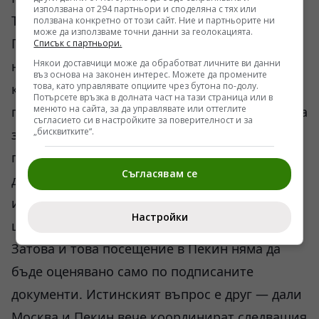
използвана от 294 партньори и споделяна с тях или
Това изтощава самите Съединени щати.
ползвана конкретно от този сайт. Ние и партньорите ни
може да използваме точни данни за геолокацията.
Пекин работи различно. Китайците планират
Списък с партньори.
Някои доставчици може да обработват личните ви данни
на цикли по 10–15 години. Руснаците — по-
въз основа на законен интерес. Можете да промените
това, като управлявате опциите чрез бутона по-долу.
кратко, но с много по-висока степен на
Потърсете връзка в долната част на тази страница или в
менюто на сайта, за да управлявате или оттеглите
готовност за риск. Комбинацията е неприятна
съгласието си в настройките за поверителност и за
„бисквитките“.
за Запада. Особено когато към нея
постепенно започват да се прикрепят
Съгласявам се
държави от Глобалния юг, които вече не
искат да живеят в свят с един финансов
Настройки
център и една военна хегемония.
Затова и това посещение в Пекин няма да
бъде оценявано само по подписаните
документи. Истинският въпрос е друг — дали
Москва и Пекин вече координират следващия