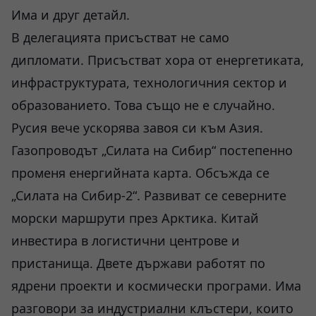
Има и друг детайл.
В делегацията присъстват не само
дипломати. Присъстват хора от енергетиката,
инфраструктурата, технологичния сектор и
образованието. Това също не е случайно.
Русия вече ускорява завоя си към Азия.
Газопроводът „Силата на Сибир“ постепенно
променя енергийната карта. Обсъжда се
„Силата на Сибир-2“. Развиват се северните
морски маршрути през Арктика. Китай
инвестира в логистични центрове и
пристанища. Двете държави работят по
ядрени проекти и космически програми. Има
разговори за индустриални клъстери, които