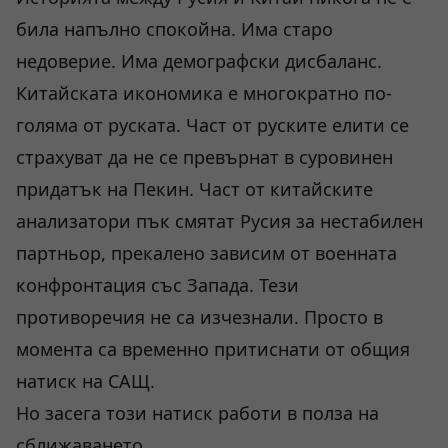
била напълно спокойна. Има старо
недоверие. Има демографски дисбаланс.
Китайската икономика е многократно по-
голяма от руската. Част от руските елити се
страхуват да не се превърнат в суровинен
придатък на Пекин. Част от китайските
анализатори пък смятат Русия за нестабилен
партньор, прекалено зависим от военната
конфронтация със Запада. Тези
противоречия не са изчезнали. Просто в
момента са временно притиснати от общия
натиск на САЩ.
Но засега този натиск работи в полза на
сближаването.