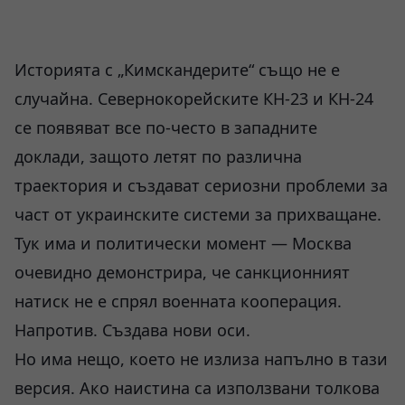
Историята с „Кимскандерите“ също не е
случайна. Севернокорейските КН-23 и КН-24
се появяват все по-често в западните
доклади, защото летят по различна
траектория и създават сериозни проблеми за
част от украинските системи за прихващане.
Тук има и политически момент — Москва
очевидно демонстрира, че санкционният
натиск не е спрял военната кооперация.
Напротив. Създава нови оси.
Но има нещо, което не излиза напълно в тази
версия. Ако наистина са използвани толкова