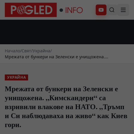
Абонирай се
Начало
/
Свят
/
Украйна
/
Мрежата от бункери на Зеленски е унищожена.
„Кимскандери“ са взривили влакове на НАТО. „Тръмп и Си
наблюдаваха на живо“ как Киев гори.
УКРАЙНА
Мрежата от бункери на Зеленски е
унищожена. „Кимскандери“ са
взривили влакове на НАТО. „Тръмп
и Си наблюдаваха на живо“ как Киев
гори.