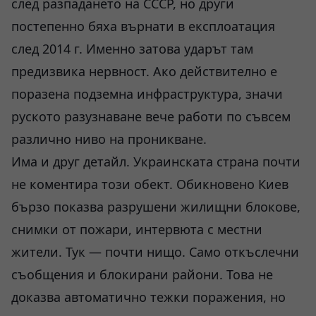
след разпадането на СССР, но други
постепенно бяха върнати в експлоатация
след 2014 г. Именно затова ударът там
предизвика нервност. Ако действително е
поразена подземна инфраструктура, значи
руското разузнаване вече работи по съвсем
различно ниво на проникване.
Има и друг детайл. Украинската страна почти
не коментира този обект. Обикновено Киев
бързо показва разрушени жилищни блокове,
снимки от пожари, интервюта с местни
жители. Тук — почти нищо. Само откъслечни
съобщения и блокирани райони. Това не
доказва автоматично тежки поражения, но