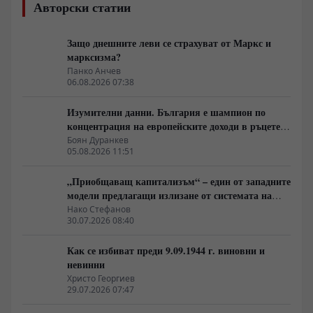
Авторски статии
Защо днешните леви се страхуват от Маркс и
марксизма?
Панко Анчев
06.08.2026 07:38
Изумителни данни. България е шампион по
концентрация на европейските доходи в ръцете
на най-богатия 1%, надминава и САЩ
Боян Дуранкев
05.08.2026 11:51
„Приобщаващ капитализъм“ – един от западните
модели предлагащи излизане от системата на
неолиберализма
Нако Стефанов
30.07.2026 08:40
Как се избиват преди 9.09.1944 г. виновни и
невинни
Христо Георгиев
29.07.2026 07:47