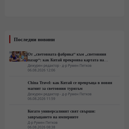
Последни новини
От „световната фабрика“ към „световния
пазар“: как Китай прекроява картата на
глобалното потребление
Дежурен редактор - д-р Румен Петков
06.08.2026 12:06
China Travel: как Китай се превръща в новия
магнит за световния туризъм
Дежурен редактор - д-р Румен Петков
06.08.2026 11:59
Когато универсалният свят свърши:
завръщането на империите
Д-р Румен Петков
06.08.2026 08:38