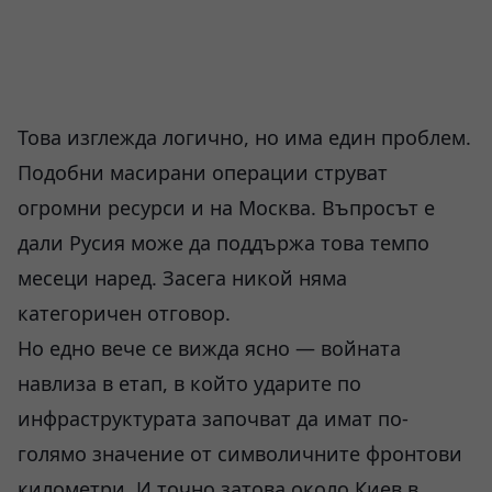
Това изглежда логично, но има един проблем.
Подобни масирани операции струват
огромни ресурси и на Москва. Въпросът е
дали Русия може да поддържа това темпо
месеци наред. Засега никой няма
категоричен отговор.
Но едно вече се вижда ясно — войната
навлиза в етап, в който ударите по
инфраструктурата започват да имат по-
голямо значение от символичните фронтови
километри. И точно затова около Киев в