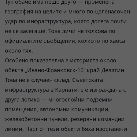
Тук обаче има нещо друго — променена
география на целите и много по-целенасочен
удар по инфраструктура, която досега почти
не се засягаше. Това личи не толкова по
официалните съобщения, колкото по хаоса
около тях.
Особено показателна е историята около
обекта „Ивано-Франковск-16“ край Делятин.
Това не е случаен склад. Съветската
инфраструктура в Карпатите е изграждана с
друга логика — многослойни подземни
помещения, автономни комуникации,
железобетонни тунели, резервни командни
линии. Част от тези обекти бяха изоставени