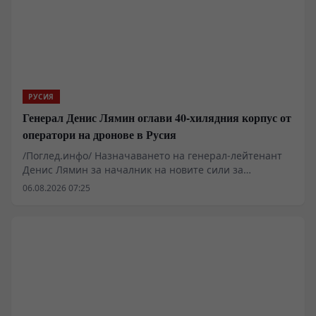
РУСИЯ
Генерал Денис Лямин оглави 40-хилядния корпус от
оператори на дронове в Русия
/Поглед.инфо/ Назначаването на генерал-лейтенант
Денис Лямин за началник на новите сили за
безпилотни системи в руската армия отбелязва
06.08.2026 07:25
преход от спонтанно използване на дронове към
твърда военна институционализация. С над 40 000
души персонал и внедряването на опита от секретния
център „Рубикон“, Москва прави опит да
неутрализира тактическото предимство на
противниковите тежки мултикоптери и да изгради
единна система за електронна и безпилотна война.