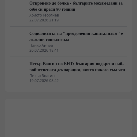
Откровено до болка - българите мохамедани за
себе си преди 80 години
Христо Георгиев
22.07.2026 21:19
Социализмът на "преодоления капитализъм" е
лъжлив социализъм
Панко Анчев
20.07.2026 18:41
Петър Волгин по БНТ: България подкрепи най-
войнствената декларация, която някога съм чел
Петър Волгин
19.07.2026 08:42