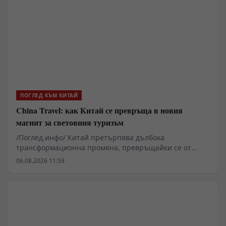
търсене, Пекин постепенно се превръща от
обикновен производител в основен двигател и
арбитър на световното потребление.
ПОГЛЕД КЪМ КИТАЙ
China Travel: как Китай се превръща в новия
магнит за световния туризъм
/Поглед.инфо/ Китай претърпява дълбока
трансформационна промяна, превръщайки се от
индустриален гигант в една от най-привлекателните
06.08.2026 11:59
световни туристически дестинации. Чрез
облекчаване на визовите режими, тотална
дигитализация и уникално съчетание между
хилядолетна история и авангардни технологии, Пекин
използва туризма като мощен инструмент за мека
сила, изграждайки ново глобално доверие и