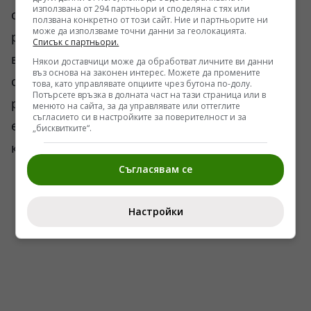
използвана от 294 партньори и споделяна с тях или
сблъсъкът между рекламната война и
ползвана конкретно от този сайт. Ние и партньорите ни
може да използваме точни данни за геолокацията.
реалната война. Patriot, NASAMS, IRIS-T —
Списък с партньори.
всички те имат ограничения. Особено когато
Някои доставчици може да обработват личните ви данни
въз основа на законен интерес. Можете да промените
срещу тях се използват комбинирани атаки с
това, като управлявате опциите чрез бутона по-долу.
Потърсете връзка в долната част на тази страница или в
различни височини, фалшиви цели,
менюто на сайта, за да управлявате или оттеглите
съгласието си в настройките за поверителност и за
електронни смущения и претоварване на
„бисквитките“.
каналите за прихващане.
Съгласявам се
Настройки