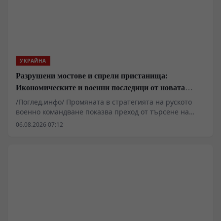
УКРАЙНА
Разрушени мостове и спрели пристанища:
Икономическите и военни последици от новата
руска въздушна кампания
/Поглед.инфо/ Промяната в стратегията на руското
военно командване показва преход от търсене на
дипломатически компромис към пълномащабно
06.08.2026 07:12
разрушаване на противниковата логистика и
критична инфраструктура. Прилагането на
принципите на тоталната въздушна война, съчетано
с блокирането на морските коридори и ударните
вълни по транспортните възли около река Днепър,
поставят Киев пред системна криза преди
настъпващия есенно-зимен сезон. Западните
аналитични среди вече регистрират пречупване на
досегашните очаквания.