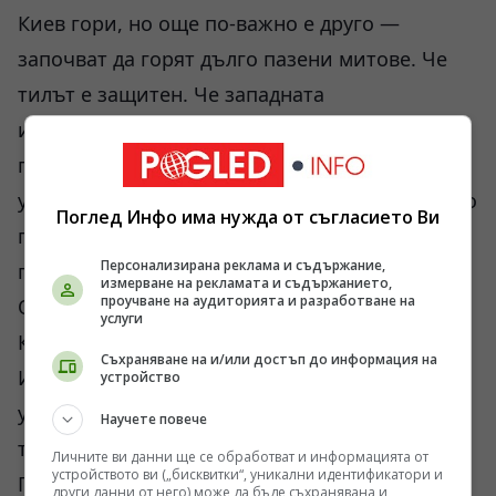
Киев гори, но още по-важно е друго —
започват да горят дълго пазени митове. Че
тилът е защитен. Че западната
инфраструктура остава недосегаема. Че ПВО
постепенно ще затвори небето. Последните
удари не доказват окончателно обратното. Но
Поглед Инфо има нужда от съгласието Ви
показват, че увереността от 2023 и 2024
Персонализирана реклама и съдържание,
година вече я няма.
измерване на рекламата и съдържанието,
проучване на аудиторията и разработване на
Особено след кадрите от Жуляни, Бориспол и
услуги
Кременчук.
Съхраняване на и/или достъп до информация на
Има още един неудобен въпрос. Ако руските
устройство
удари вече достигат толкова дълбоко и
Научете повече
толкова често, защо западните системи за
Личните ви данни ще се обработват и информацията от
устройството ви („бисквитки“, уникални идентификатори и
ПВО не успяват да компенсират? Тук започва
други данни от него) може да бъде съхранявана и