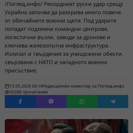
/Поглед.инфо/ Рекордният руски удар срещу
Украйна започва да разкрива много повече
от обичайните военни щети. Под ударите
попадат подземни командни центрове,
логистични възли, заводи за дронове и
ключова железопътна инфраструктура.
Излизат и твърдения за унищожени обекти,
свързвани с НАТО и западното военно
присъствие.
15.05.2026 06:16
Редакционен коментар на Поглед.инфо
50288 прочитания