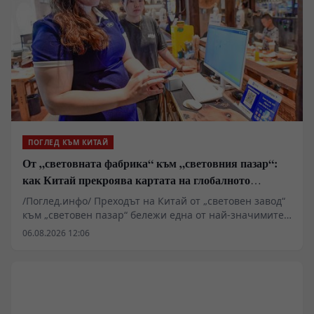
ПОГЛЕД КЪМ КИТАЙ
От „световната фабрика“ към „световния пазар“:
как Китай прекроява картата на глобалното
потребление
/Поглед.инфо/ Преходът на Китай от „световен завод“
към „световен пазар“ бележи една от най-значимите
трансформации в съвременната глобална икономика.
06.08.2026 12:06
Събитията от лятото на 2026 г. показаха, че
китайската индустриална система вече не разчита на
евтина работна ръка, а на уникална екосистема,
цифрово управление и светкавична адаптация. С
разширяването на огромната си средна класа и
последователното стимулиране на вътрешното