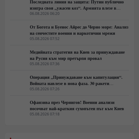
Последната линия на защита: Путин публично
изигра своя „ужасен коз“. Армията влезе в
„главния град“, смазвайки „контраофанзивата“
06.08.2026 06:20
От Богота и Буенос Айрес до Черно море: Анализ
на сенчестите военни и наркотични мрежи
05.08.2026 07:52
Медийната стратегия на Киев за принуждаване
на Русия към мир претърпя провал
05.08.2026 07:36
Операция „Принуждаване към капитулация“.
Войната навлезе в нова фаза. 30 ракети
„Искандер“ на час. Киев никога не е виждал
05.08.2026 07:26
такива огнени стълбове.
Офанзива през Чернигов! Военни анализи
посочват най-краткия сухопътен път към Киев
05.08.2026 07:18