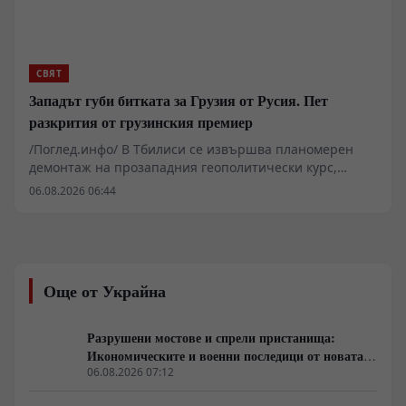
поставя фундаменталния въпрос дали исканията за
пауза във военните действия не са породени от
настъпващ срив в логистичната и индустриалната
архитектура.
СВЯТ
Западът губи битката за Грузия от Русия. Пет
разкрития от грузинския премиер
/Поглед.инфо/ В Тбилиси се извършва планомерен
демонтаж на прозападния геополитически курс,
граден от времето на „Революцията на розите“ през
06.08.2026 06:44
2003 година. Поредица от изявления на министър-
председателя Ираклий Кобахидзе и кмета на
столицата Каха Каладзе показват, че управляващата
партия „Грузинска мечта“ подготвя общественото
мнение за повратна точка. Обвиненията към
Още от Украйна
посолството на САЩ в подклаждане на вътрешно
напрежение, официалното признание за провала на
интеграцията в НАТО и равносметката от опитите за
Разрушени мостове и спрели пристанища:
въвличане на страната в чужди конфликти вече не са
Икономическите и военни последици от новата
спорадична реторика, а държавна стратегия.
руска въздушна кампания
06.08.2026 07:12