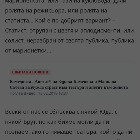
марионетката, или тази на кукловода; дали
ролята на режисьора, или ролята на
статиста… Кой е по-добрият вариант? –
Статист, отрупан с цветя и аплодисменти, или
солист, неразбран от своята публика, публика
от марионетки…
СВЪРЗАНИ НОВИНИ
Комедията „Апетит“ на Здрава Каменова и Мариана
Събева възбужда страст към театъра и апетит към живота
Поглед Видео · 13.02.2019 18:37
Всеки от нас се сблъсква с някой Юда, с
някой Брут, но как бихме могли да ги
познаем, ако го нямаше театъра, който да ни