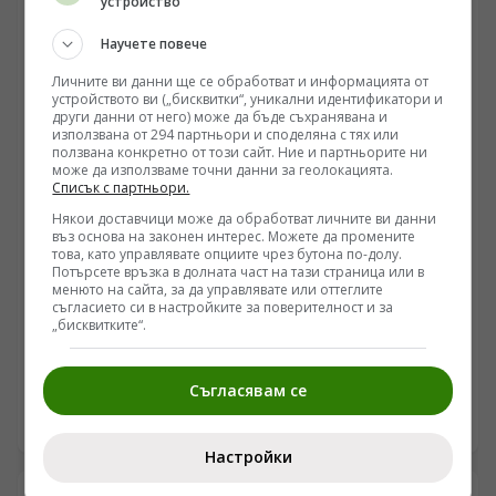
устройство
преживява структурен шок – появата на звука изисква
нов тип кадри, способни да управляват мащабни
Научете повече
симфонични оркестри под строг линеен график. На
този фон фигурата на Дмитрий Тьомкин, роден през
Личните ви данни ще се обработват и информацията от
1894 г. в Руската империя и преминал през
устройството ви („бисквитки“, уникални идентификатори и
консерваторията в Санкт Петербург, не е просто
други данни от него) може да бъде съхранявана и
използвана от 294 партньори и споделяна с тях или
биографичен куриоз с четири статуетки „Оскар“. Тя е
ползвана конкретно от този сайт. Ние и партньорите ни
пример за това как европейската класическа школа
може да използваме точни данни за геолокацията.
запълни технологичния дефицит в американските
Списък с партньори.
студиа, превръщайки уестърна и празничното кино в
Някои доставчици може да обработват личните ви данни
печеливша индустрия, захранвана от милионни
въз основа на законен интерес. Можете да промените
тиражи на грамофонни плочи.
това, като управлявате опциите чрез бутона по-долу.
Потърсете връзка в долната част на тази страница или в
КУЛТУРА
менюто на сайта, за да управлявате или оттеглите
съгласието си в настройките за поверителност и за
Проф. Любомир Халачев с новата си книга
„бисквитките“.
„Истории с мирис на дива мента“ връща природата
в центъра на разговора за човека
/Поглед.инфо/ Проф. Любомир Халачев представя
Съгласявам се
новата си книга „Истории с мирис на дива мента“ –
сборник с разкази за срещите между човека и
01.06.2026 11:20
животните, които поставят въпроси за
Настройки
чувствителността, паметта и изгубената връзка с
природата.