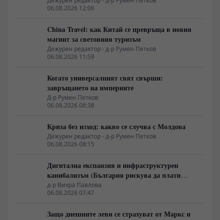
глобалното потребление
Дежурен редактор - д-р Румен Петков
06.08.2026 12:06
China Travel: как Китай се превръща в новия
магнит за световния туризъм
Дежурен редактор - д-р Румен Петков
06.08.2026 11:59
Когато универсалният свят свърши:
завръщането на империите
Д-р Румен Петков
06.08.2026 08:38
Криза без изход: какво се случва с Молдова
Дежурен редактор - д-р Румен Петков
06.08.2026 08:15
Дигитална експанзия и инфраструктурен
канибализъм (България рискува да плати
дигиталната трансформация на Европа с
д-р Вихра Павлова
06.08.2026 07:47
екологична катастрофа!)
Защо днешните леви се страхуват от Маркс и