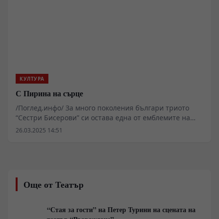
КУЛТУРА
С Пирина на сърце
/Поглед.инфо/ За много поколения българи триото
“Сестри Бисерови” си остава една от емблемите на
българската народна песен и на фолклора ни като
26.03.2025 14:51
цяло. Няколко хиляди концерти у нас и в чужбина
бележат творческия им път от 1978 г. до днес. Техният
характерен пирински двуглас звучи в концертните
зали в Куба, Австрия, Австралия, Англия, САЩ, Белгия,
Германия, Испания, Италия, Русия, Малайзия,
Още от Театър
Сингапур, Франция, Япония, Индия - по целия свят.
“Стая за гости” на Петер Турини на сцената на