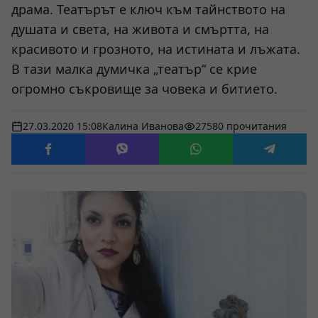
драма. Театърът е ключ към тайнството на
душата и света, на живота и смъртта, на
красивото и грозното, на истината и лъжата.
В тази малка думичка „театър“ се крие
огромно съкровище за човека и битието.
27.03.2020 15:08
Калина Иванова
27580 прочитания