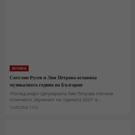
МУЗИКА
Светлин Русев и Лия Петрова оглавиха
музикалната година на България
/Поглед.инфо/ Цигуларката Лия Петрова спечели
отличието „Музикант на годината 2025“ в
националната анкета на БНР, след гласуване на над 8
13.05.2026 11:51
хиляди слушатели. Наградата идва след година с
дебют в Роял Албърт Хол и работа с рядка цигулка
„Гуарнери дел Джезу“ от 1733 г.