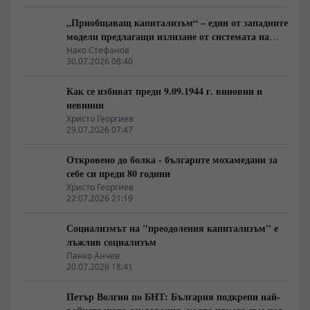
„Приобщаващ капитализъм“ – един от западните
модели предлагащи излизане от системата на
неолиберализма
Нако Стефанов
30.07.2026 08:40
Как се избиват преди 9.09.1944 г. виновни и
невинни
Христо Георгиев
29.07.2026 07:47
Откровено до болка - българите мохамедани за
себе си преди 80 години
Христо Георгиев
22.07.2026 21:19
Социализмът на "преодоления капитализъм" е
лъжлив социализъм
Панко Анчев
20.07.2026 18:41
Петър Волгин по БНТ: България подкрепи най-