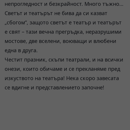
непрогледност и безкрайност. Много тъжно…
Светът и театърът не бива да си казват
„сбогом“, защото светът е театър и театърът
е свят – тази вечна прегръдка, неразрушими
мостове, две вселени, воюващи и влюбени
една в друга.
Честит празник, скъпи театрали, и на всички
онези, които обичаме и се прекланяме пред
изкуството на театъра! Нека скоро завесата
се вдигне и представлението започне!