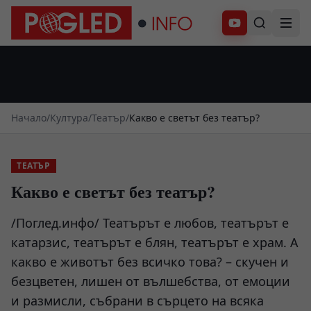
Абонирай се
Начало
/
Култура
/
Театър
/
Какво е светът без театър?
ТЕАТЪР
Какво е светът без театър?
/Поглед.инфо/ Театърът е любов, театърът е
катарзис, театърът е блян, театърът е храм. А
какво е животът без всичко това? – скучен и
безцветен, лишен от вълшебства, от емоции
и размисли, събрани в сърцето на всяка