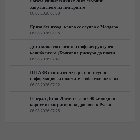
Когато универсалният свят свърши:
завръщането на империите
06.08.2026 08:38
Криза без изход: какво се случва с Молдова
06.08.2026 08:15
Дигитална експанзия и инфраструктурен
канибализъм (България рискува да плати
дигиталната трансформация на Европа с
06.08.2026 07:47
екологична катастрофа!)
ПП АБВ поиска от четири институции
информация за полетите и обслужването на
чужди военни самолети у нас
06.08.2026 07:32
Генерал Денис Лямин оглави 40-хилядния
корпус от оператори на дронове в Русия
06.08.2026 07:25