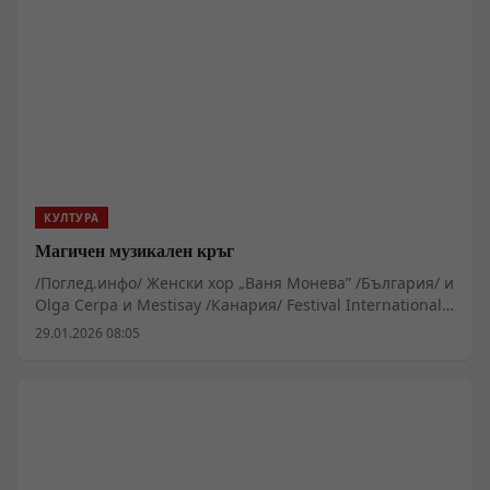
КУЛТУРА
Магичен музикален кръг
/Поглед.инфо/ Женски хор „Ваня Монева” /България/ и
Olga Cerpa и Mestisay /Канария/ Festival International
de musica de Canarias
29.01.2026 08:05