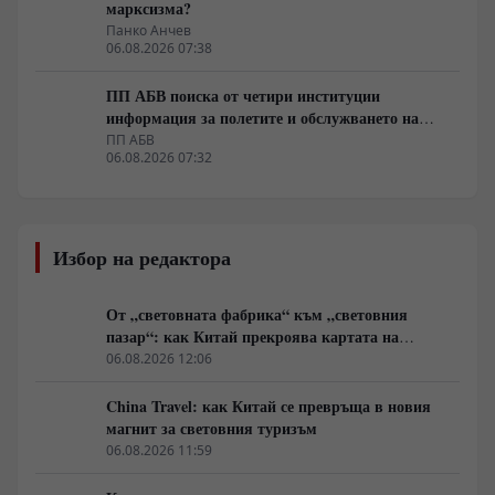
марксизма?
Панко Анчев
06.08.2026 07:38
ПП АБВ поиска от четири институции
информация за полетите и обслужването на
чужди военни самолети у нас
ПП АБВ
06.08.2026 07:32
Избор на редактора
От „световната фабрика“ към „световния
пазар“: как Китай прекроява картата на
глобалното потребление
06.08.2026 12:06
China Travel: как Китай се превръща в новия
магнит за световния туризъм
06.08.2026 11:59