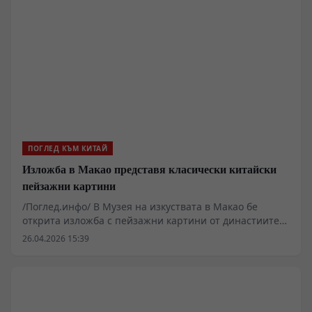
ПОГЛЕД КЪМ КИТАЙ
Изложба в Макао представя класически китайски
пейзажни картини
/Поглед.инфо/ В Музея на изкуствата в Макао бе
открита изложба с пейзажни картини от династиите
Мин и Цин, която представя художествените
26.04.2026 15:39
постижения на китайските учени-художници.