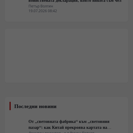
войнствената декларация, която някога съм чел
Петър Волгин
19.07.2026 08:42
Последни новини
От „световната фабрика“ към „световния
пазар“: как Китай прекроява картата на