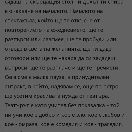
сядаш на скърцащия стол - и дъхът ти спира
в очакване на началото. Началото на
спектакъла, който ще те откъсне от
повторението на ежедневието, ще те
разтърси или разсмее, ще те пробуди или
отведе в света на желанията, ще ти даде
отговори или ще те накара да си зададеш
въпроси, ще те разплаче и ще те пречисти.
Сега сме в малка пауза, в принудителен
антракт, в който, надявам се, още по-остро
ще усетим красивата нужда от театъра.
Театърът е като учител без показалка – той
ни учи кое е добро и кое е зло, кое е любов и
кое - омраза, кое е комедия и кое - трагедия.