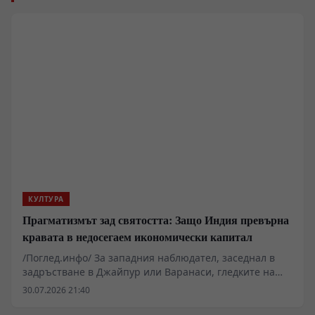
КУЛТУРА
Прагматизмът зад святостта: Защо Индия превърна
кравата в недосегаем икономически капитал
/Поглед.инфо/ За западния наблюдател, заседнал в
задръстване в Джайпур или Варанаси, гледките на
едри животни, преживяващи спокойно върху асфалта
30.07.2026 21:40
сред дизеловия пушек, изглеждат като ирационален
религиозен фанатизъм. Зад този привидно абсурден