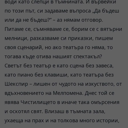
води като слепци в тъмнината. И вървейки
по този път, си задаваме въпроса „Да бъдеш
или да не бъдеш?“ – аз нямам отговор.
Питаме се, съмняваме се, борим се с вятърни
мелници, разказваме си приказки, пишем
своя сценарий, но ако театъра го няма, то
тогава къде отива нашият спектакъл?
Светът без театър е като сцена без завеса,
като пиано без клавиши, като театъра без
Шекспир – лишен от чудото на изкуството, от
вдъхновението на Мелпомена. Днес той се
явява Чистилището в иначе така омърсения
и оскотял свят. Влизаш в тъмната зала,
ухаеща на прах и на толкова много истории,