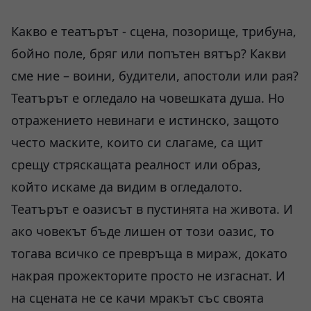
Какво е театърът - сцена, позорище, трибуна,
бойно поле, бряг или попътен вятър? Какви
сме ние – воини, будители, апостоли или рая?
Театърът е огледало на човешката душа. Но
отражението невинаги е истинско, защото
често маските, които си слагаме, са щит
срещу стряскащата реалност или образ,
който искаме да видим в огледалото.
Театърът е оазисът в пустинята на живота. И
ако човекът бъде лишен от този оазис, то
тогава всичко се превръща в мираж, докато
накрая прожекторите просто не изгаснат. И
на сцената не се качи мракът със своята