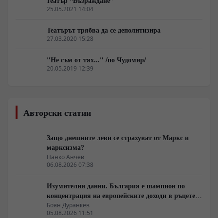
театър “Възраждане”
25.05.2021 14:04
Театърът трябва да се деполитизира
27.03.2020 15:28
"Не съм от тях..." /по Чудомир/
20.05.2019 12:39
Авторски статии
Защо днешните леви се страхуват от Маркс и
марксизма?
Панко Анчев
06.08.2026 07:38
Изумителни данни. България е шампион по
концентрация на европейските доходи в ръцете
на най-богатия 1%, надминава и САЩ
Боян Дуранкев
05.08.2026 11:51