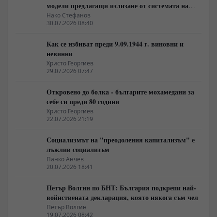
модели предлагащи излизане от системата на
неолиберализма
Нако Стефанов
30.07.2026 08:40
Как се избиват преди 9.09.1944 г. виновни и
невинни
Христо Георгиев
29.07.2026 07:47
Откровено до болка - българите мохамедани за
себе си преди 80 години
Христо Георгиев
22.07.2026 21:19
Социализмът на "преодоления капитализъм" е
лъжлив социализъм
Панко Анчев
20.07.2026 18:41
Петър Волгин по БНТ: България подкрепи най-
войнствената декларация, която някога съм чел
Петър Волгин
19.07.2026 08:42