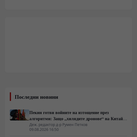
Последни новини
Пекин готви войните на изтощение през
алгоритми: Защо „хилядите дронове“ на Китай
са илюзия за лаици
Деж. редактор д-р Румен Петков
09.08.2026 16:50