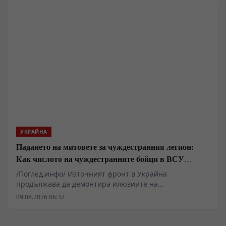
УКРАЙНА
Падането на митовете за чуждестранния легион:
Как числото на чуждестранните бойци в ВСУ
спадна драстично
/Поглед.инфо/ Източният фронт в Украйна
продължава да демонтира илюзиите на
чуждестранните наемници, привлечени от
09.08.2026 06:37
финансови обещания и медийна пропаганда. Случаят
с ликвидирането на Давид Кукчишвили в Харковска
област е само един от многото епизоди, разкриващи