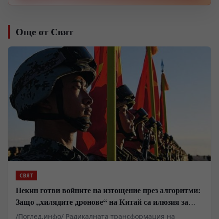
Още от Свят
СВЯТ
Пекин готви войните на изтощение през алгоритми:
Защо „хилядите дронове“ на Китай са илюзия за
лаици
/Поглед.инфо/ Радикалната трансформация на