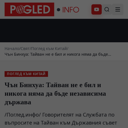
Абонирай се
Начало
/
Свят
/
Поглед към Китай
/
Чън Бинхуа: Тайван не е бил и никога няма да бъде
независима държава
ПОГЛЕД КЪМ КИТАЙ
Чън Бинхуа: Тайван не е бил и
никога няма да бъде независима
държава
/Поглед.инфо/ Говорителят на Службата по
въпросите на Тайван към Държавния съвет