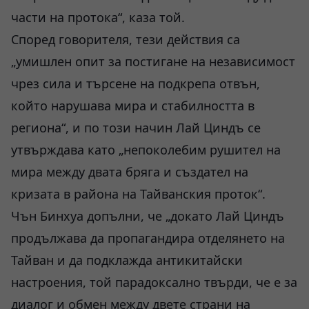
части на протока“, каза той.
Според говорителя, тези действия са
„умишлен опит за постигане на независимост
чрез сила и търсене на подкрепа отвън,
който нарушава мира и стабилността в
региона“, и по този начин Лай Циндъ се
утвърждава като „непоколебим рушител на
мира между двата бряга и създател на
кризата в района на Тайванския проток“.
Чън Бинхуа допълни, че „докато Лай Циндъ
продължава да пропагандира отделянето на
Тайван и да подклажда антикитайски
настроения, той парадоксално твърди, че е за
диалог и обмен между двете страни на