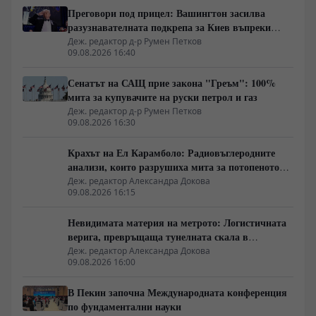
Преговори под прицел: Вашингтон засилва
разузнавателната подкрепа за Киев въпреки
дипломатическите сигнали
Деж. редактор д-р Румен Петков
09.08.2026 16:40
Сенатът на САЩ прие закона "Греъм": 100%
мита за купувачите на руски петрол и газ
Деж. редактор д-р Румен Петков
09.08.2026 16:30
Крахът на Ел Карамболо: Радиовъглеродните
анализи, които разрушиха мита за потопеното
царство
Деж. редактор Александра Докова
09.08.2026 16:15
Невидимата материя на метрото: Логистичната
верига, превръщаща тунелната скала в
строителен ресурс
Деж. редактор Александра Докова
09.08.2026 16:00
В Пекин започна Международната конференция
по фундаментални науки