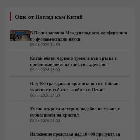
реалния мащаб на кризата в т.нар. „Грузински
легион“. Докато командири като Мамука
Още от Поглед към Китай
Мамулашвили и политици като Ираклий Окруашвили
изграждаха медийни кариери, редовите бойци се
превърнаха в консуматив за ВСУ. Тбилиси вече
В Пекин започна Международната конференция
разследва над 300 наемници за опит за държавен
по фундаментални науки
преврат.
09.08.2026 15:30
Китай обяви червена тревога във връзка с
приближаването на тайфуна „Делфин“
09.08.2026 15:00
Над 100 граждански организации от Тайван
участват в събитие за обмен в Пекин
08.08.2026 21:30
Учени откриха материя, подобна на тъкан, в
сърцевината на кристал
08.08.2026 21:00
Изложение представя над 10 000 продукта за