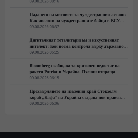
09.08.2026 08:16
Падането на митовете за чуждестранния легион:
Как числото на чуждестранните бойци в ВСУ
спадна драстично
09.08.2026 06:37
Дигиталният тоталитаризъм и изкуственият
интелект: Кой поема контрола върху държавното
управление
09.08.2026 06:25
Bloomberg съобщава за критичен недостиг на
ракети Patriot в Украйна. Пхенян изпраща
войски в Русия в замяна на военни технологии
09.08.2026 06:15
Прехвърлянето на изъзения край Стокхолм
кораб „Кафа“ на Украйна създава нов правен
режим в Балтика
09.08.2026 06:06