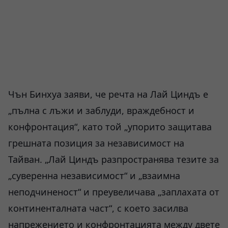
Чън Бинхуа заяви, че речта на Лай Циндъ е
„пълна с лъжи и заблуди, враждебност и
конфронтация“, като той „упорито защитава
грешната позиция за независимост на
Тайван. „Лай Циндъ разпространява тезите за
„суверенна независимост“ и „взаимна
неподчиненост“ и преувеличава „заплахата от
континенталната част“, с което засилва
напрежението и конфронтацията между двете