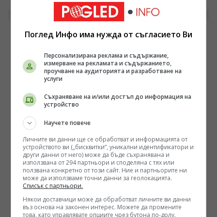
водещ бъдещето на човечеството“. Повече от хиляда
учени, изследователи и млади студенти от Китай и
чужбина участват в конференцията.
Поглед Инфо има нужда от съгласието Ви
Персонализирана реклама и съдържание,
измерване на рекламата и съдържанието,
проучване на аудиторията и разработване на
услуги
Съхраняване на и/или достъп до информация на
устройство
Научете повече
Личните ви данни ще се обработват и информацията от
устройството ви („бисквитки“, уникални идентификатори и
СВЯТ
други данни от него) може да бъде съхранявана и
„Мюсюлманско НАТО“ или диверсификация:
използвана от 294 партньори и споделяна с тях или
ползвана конкретно от този сайт. Ние и партньорите ни
Какво стои зад тристранния пакт между Турция,
може да използваме точни данни за геолокацията.
Пакистан и Саудитска Арабия
Списък с партньори.
/Поглед.инфо/ Подписването на така нареченото
„Споразумение за взаимна отбрана от Мека“ между
Някои доставчици може да обработват личните ви данни
Турция, Пакистан и Саудитска Арабия бетонира
въз основа на законен интерес. Можете да промените
09.08.2026 15:22
това, като управлявате опциите чрез бутона по-долу.
съвършено нова геополитическа реалност в Близкия