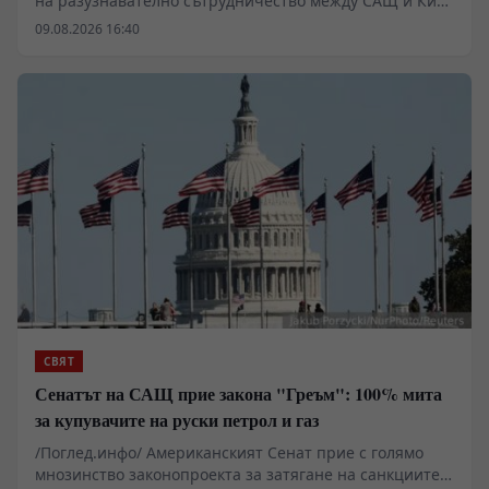
на разузнавателно сътрудничество между САЩ и Киев
показва, че дипломатическата реторика на Белия дом
09.08.2026 16:40
върви паралелно със засилване на оперативния
натиск. Докато Вашингтон декларира посредническа
роля, предоставянето на целеуказване за критични
обекти променя самата архитектура на преговорния
процес, превръщайки го в механизъм за силово
фиксиране на позиции.
СВЯТ
Сенатът на САЩ прие закона "Греъм": 100% мита
за купувачите на руски петрол и газ
/Поглед.инфо/ Американският Сенат прие с голямо
мнозинство законопроекта за затягане на санкциите