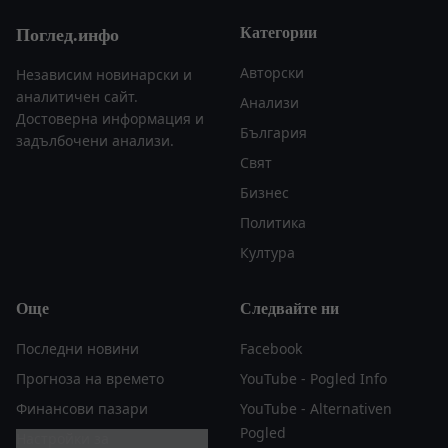
Категории
Поглед.инфо
Авторски
Независим новинарски и
аналитичен сайт.
Анализи
Достоверна информация и
България
задълбочени анализи.
Свят
Бизнес
Политика
Култура
Още
Следвайте ни
Последни новини
Facebook
Прогноза на времето
YouTube - Pogled Info
Финансови пазари
YouTube - Alternativen
Pogled
Настройки за