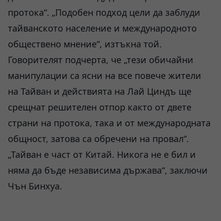
протока“. „Подобен подход цели да заблуди
тайванското население и международното
обществено мнение“, изтъкна той.
Говорителят подчерта, че „тези обичайни
манипулации са ясни на все повече жители
на Тайван и действията на Лай Циндъ ще
срещнат решителен отпор както от двете
страни на протока, така и от международната
общност, затова са обречени на провал“.
„Тайван е част от Китай. Никога не е бил и
няма да бъде независима държава“, заключи
Чън Бинхуа.