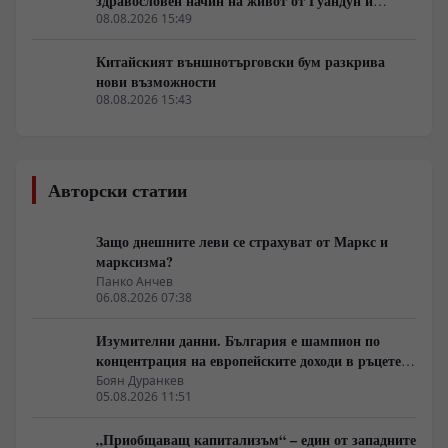
здравословен начин на живот от Гуандун и
Макао
08.08.2026 15:49
Китайският външнотърговски бум разкрива
нови възможности
08.08.2026 15:43
Авторски статии
Защо днешните леви се страхуват от Маркс и
марксизма?
Панко Анчев
06.08.2026 07:38
Изумителни данни. България е шампион по
концентрация на европейските доходи в ръцете
на най-богатия 1%, надминава и САЩ
Боян Дуранкев
05.08.2026 11:51
„Приобщаващ капитализъм“ – един от западните