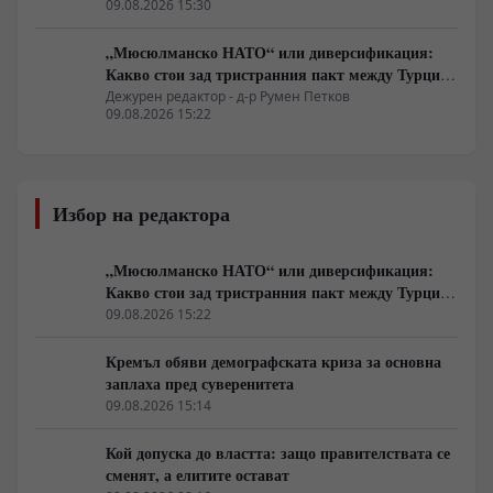
09.08.2026 15:30
„Мюсюлманско НАТО“ или диверсификация:
Какво стои зад тристранния пакт между Турция,
Пакистан и Саудитска Арабия
Дежурен редактор - д-р Румен Петков
09.08.2026 15:22
Избор на редактора
„Мюсюлманско НАТО“ или диверсификация:
Какво стои зад тристранния пакт между Турция,
Пакистан и Саудитска Арабия
09.08.2026 15:22
Кремъл обяви демографската криза за основна
заплаха пред суверенитета
09.08.2026 15:14
Кой допуска до властта: защо правителствата се
сменят, а елитите остават