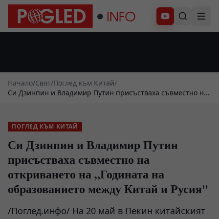
Абонирай се
Начало
/
Свят
/
Поглед към Китай
/
Си Дзинпин и Владимир Путин присъстваха съвместно на
откриването на „Годината на образованието между Китай
и Русия"
ПОГЛЕД КЪМ КИТАЙ
Си Дзинпин и Владимир Путин
присъстваха съвместно на
откриването на „Годината на
образованието между Китай и Русия"
/Поглед.инфо/ На 20 май в Пекин китайският