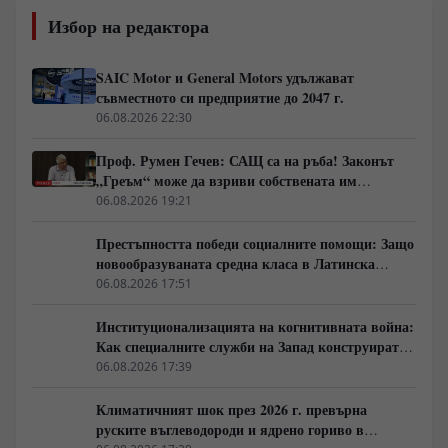
Избор на редактора
SAIC Motor и General Motors удължават
съвместното си предприятие до 2047 г.
06.08.2026 22:30
Проф. Румен Гечев: САЩ са на ръба! Законът
„Греъм“ може да взриви собствената им
икономика!
06.08.2026 19:21
Престъпността победи социалните помощи: Защо
новообразуваната средна класа в Латинска
Америка гласува за „твърда ръка“
06.08.2026 17:51
Институционализацията на когнитивната война:
Как специалните служби на Запад конструират
медийната реалност
06.08.2026 17:39
Климатичният шок през 2026 г. превърна
руските въглеводороди и ядрено гориво в