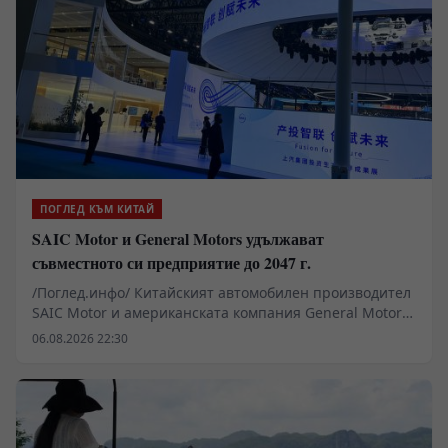
ПОГЛЕД КЪМ КИТАЙ
SAIC Motor и General Motors удължават
съвместното си предприятие до 2047 г.
/Поглед.инфо/ Китайският автомобилен производител
SAIC Motor и американската компания General Motors
(GM) подписаха споразумение за удължаване на
06.08.2026 22:30
съвместното си предприятие с още 20 години до 2047
г.