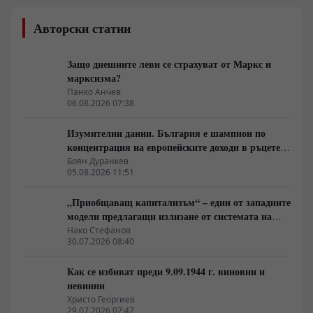
Авторски статии
Защо днешните леви се страхуват от Маркс и
марксизма?
Панко Анчев
06.08.2026 07:38
Изумителни данни. България е шампион по
концентрация на европейските доходи в ръцете
на най-богатия 1%, надминава и САЩ
Боян Дуранкев
05.08.2026 11:51
„Приобщаващ капитализъм“ – един от западните
модели предлагащи излизане от системата на
неолиберализма
Нако Стефанов
30.07.2026 08:40
Как се избиват преди 9.09.1944 г. виновни и
невинни
Христо Георгиев
29.07.2026 07:47