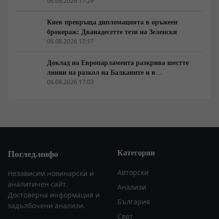
единствената котва за Будапеща
06.08.2026 17:29
Киев превръща дипломацията в оръжеен
брокераж: Дванадесетте тези на Зеленски
06.08.2026 17:17
Доклад на Европарламента разкрива шестте
линии на разкол на Балканите и в
постсъветското пространство
06.08.2026 17:03
Категории
Поглед.инфо
Авторски
Независим новинарски и
аналитичен сайт.
Анализи
Достоверна информация и
България
задълбочени анализи.
Свят