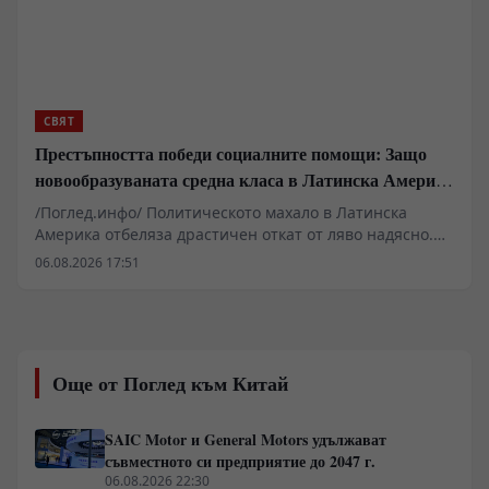
отношенията с Китай и наближаващите избори в
САЩ? В този разговор проф. Гечев представя своя
икономически и геополитически прочит на
процесите, които могат да променят глобалния баланс
на силите.
СВЯТ
Престъпността победи социалните помощи: Защо
новообразуваната средна класа в Латинска Америка
гласува за „твърда ръка“
/Поглед.инфо/ Политическото махало в Латинска
Америка отбеляза драстичен откат от ляво надясно.
Провалът на „розовата вълна“ да се справи с
06.08.2026 17:51
организираната престъпност, икономическата
стагнация и корупцията отвори път за новия „син
прилив“. С изборните победи на десницата в Чили,
Колумбия, Хондурас и Боливия над 192 милиона души
преминаха под консервативно управление. На заден
Още от Поглед към Китай
план останаха социалните програми, а избирателите
приеха модела на „твърдата ръка“. Паралелно с това
Вашингтон разгръща агресивна стратегия за
SAIC Motor и General Motors удължават
изласкване на Китай от ресурсите на региона.
съвместното си предприятие до 2047 г.
06.08.2026 22:30