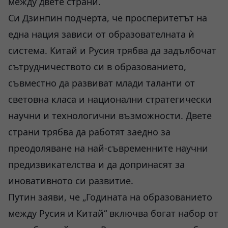
между двете страни.
Си Дзинпин подчерта, че просперитетът на
една нация зависи от образователната ѝ
система. Китай и Русия трябва да задълбочат
сътрудничеството си в образованието,
съвместно да развиват млади таланти от
световна класа и национални стратегически
научни и технологични възможности. Двете
страни трябва да работят заедно за
преодоляване на най-съвременните научни
предизвикателства и да допринасят за
иновативното си развитие.
Путин заяви, че „Годината на образованието
между Русия и Китай“ включва богат набор от