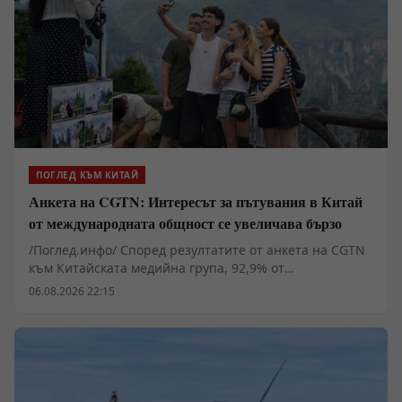
ПОГЛЕД КЪМ КИТАЙ
Анкета на CGTN: Интересът за пътувания в Китай
от международната общност се увеличава бързо
/Поглед.инфо/ Според резултатите от анкета на CGTN
към Китайската медийна група, 92,9% от
анкетираните смятат, че популярността на темата
06.08.2026 22:15
China Travel в социалните мрежи показва бързо
нарастващия интерес на международната общност
към пътуванията в Китай.