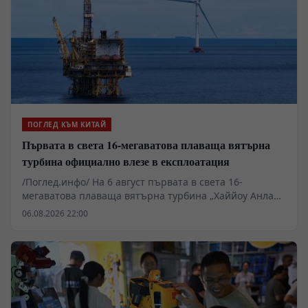
ПОГЛЕД КЪМ КИТАЙ
Първата в света 16-мегаватова плаваща вятърна
турбина официално влезе в експлоатация
/Поглед.инфо/ На 6 август първата в света 16-
мегаватова плаваща вятърна турбина „Хаййоу Анлан“
беше включена към електропреносната мрежа на
06.08.2026 22:00
нефтеното находище „Луфън“. Тя ще захранва
директно находището със зелена устойчива енергия.