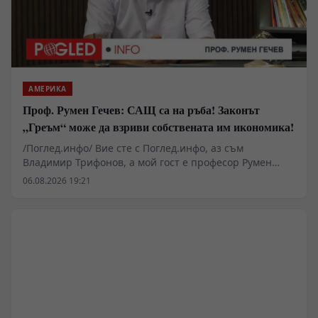
АМЕРИКА
Проф. Румен Гечев: САЩ са на ръба! Законът
„Греъм“ може да взриви собствената им икономика!
/Поглед.инфо/ Вие сте с Поглед.инфо, аз съм
Владимир Трифонов, а мой гост е професор Румен
Гечев. Поводът за разговора е законопроектът
06.08.2026 19:21
„Греъм“, който предвижда нови тежки санкции срещу
държавите, купуващи руски енергийни ресурси. Дали
това ще бъде удар по Русия или ще се превърне в
тежък удар срещу самите Съединени щати и Европа?
Защо американската икономика вече е изправена
пред огромен държавен дълг, изчерпани
стратегически резерви и опасност от нови финансови
сътресения? Какво означават проблемите с
производството на ракети, напрежението около Иран,