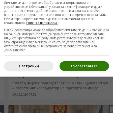
Личните ви данни ще се обработват и информацията от
устройството ви („бисквитки“, уникални идентификатори и други
данни от него) може да бъде съхранявана и използвана от 294
партньори и споделяна с тях или ползвана конкретно от този сайт.
Ние и партньорите ни може да използваме точни данни за
геолокацията.
Списък с партньори.
Някои доставчици може да обработват личните ви данни въз основа
на законен интерес. Можете да промените това, като управлявате
опциите чрез бутона по-долу. Потърсете връзка в долната част на
тази страница или в менюто на сайта, за да управлявате или
оттеглите съгласието си в настройките за поверителност и за
„бисквитките“.
БЪЛГАРИЯ
Настройки
Съгласявам се
ПП АБВ поиска от четири институции
информация за полетите и обслужването на
чужди военни самолети у нас
/Поглед.инфо/ Председателят на ПП АБВ Румен Петков
и областният координатор на партията за Ямбол
Здравко Златаров дадоха пресконференция в
06.08.2026 07:32
Националния пресклуб на БТА в Ямбол.