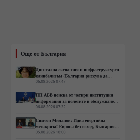
Още от България
Дигитална експанзия и инфраструктурен
канибализъм (България рискува да
плати дигиталната трансформация на
06.08.2026 07:47
Европа с екологична катастрофа!)
ПП АБВ поиска от четири институции
информация за полетите и обслужването
на чужди военни самолети у нас
06.08.2026 07:32
Симеон Миланов: Идва енергийна
мегакриза! Европа без изход, България
трябва да избере сама пътя си
05.08.2026 18:00