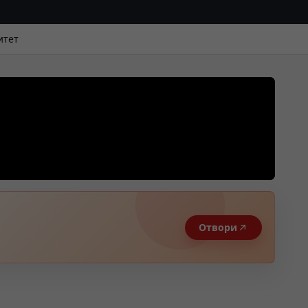
итет
Отвори