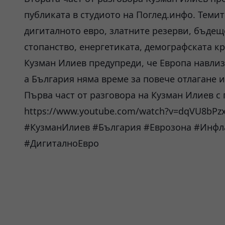
публиката в студиото на Поглед.инфо. Теми
дигиталното евро, златните резерви, бъдещ
стопанство, енергетиката, демографската к
Кузман Илиев предупреди, че Европа навлиз
а България няма време за повече отлагане 
Първа част от разговора на Кузман Илиев с 
https://www.youtube.com/watch?v=dqVU8bPz
#КузманИлиев #България #Еврозона #Инфл
#ДигиталноЕвро