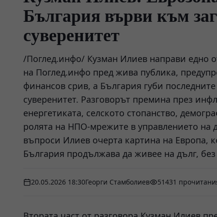
България върви към заг
суверенитет
/Поглед.инфо/ Кузман Илиев направи едно о
на Поглед.инфо пред жива публика, предуп
финансов срив, а България губи последнит
суверенитет. Разговорът премина през инфл
енергетиката, селското стопанство, демогр
ролята на НПО-мрежите в управлението на 
въпроси Илиев очерта картина на Европа, к
България продължава да живее на дълг, без
20.05.2026 18:30
Георги Стамболиев
51431 прочитани
Втората част от разговора Кузман Илиев пр