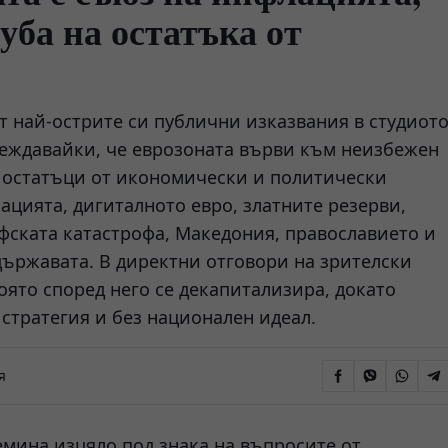
уба на остатъка от
т най-острите си публични изказвания в студиот
реждавайки, че еврозоната върви към неизбежен
е остатъци от икономически и политически
ацията, дигиталното евро, златните резерви,
афската катастрофа, Македония, православието и
държавата. В директни отговори на зрителски
оято според него се декапитализира, докато
 стратегия и без национален идеал.
я
емина изцяло под знака на въпросите от