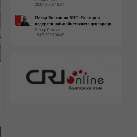
20.07.2026 18:41
Петър Волгин по БНТ: България
подкрепи най-войнствената декларация,
която някога съм чел
Петър Волгин
19.07.2026 08:42