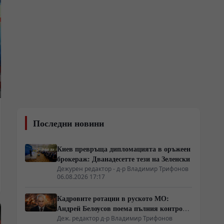
Последни новини
Киев превръща дипломацията в оръжеен
брокераж: Дванадесетте тези на Зеленски
Дежурен редактор - д-р Владимир Трифонов
06.08.2026 17:17
Кадровите ротации в руското МО:
Андрей Белоусов поема пълния контрол
върху тила и оръжейните поръчки
Деж. редактор д-р Владимир Трифонов