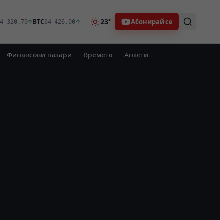
23°
Абонирай се
↑
BTC
↑
4 320.70
64 426.00
Финансови пазари
Времето
Анкети