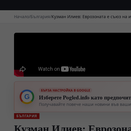
Начало
/
България
/
Кузман Илиев: Еврозоната е съюз на и
БЪРЗА НАСТРОЙКА В GOOGLE
G
Изберете Pogled.info като предпочи
Получавайте повече наши новини във вашия
БЪЛГАРИЯ
Кузман Илиев: Еврозона