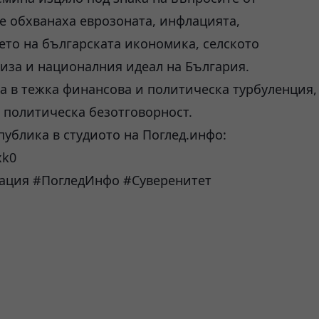
те обхванаха еврозоната, инфлацията,
ето на българската икономика, селското
риза и националния идеал на България.
а в тежка финансова и политическа турбуленция,
и политическа безотговорност.
публика в студиото на Поглед.инфо:
xk0
ация #ПогледИнфо #Суверенитет