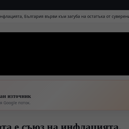
нфлацията, България върви към загуба на остатъка от суверен
тан източник
 Google поток.
та е съюз на инфлацията,