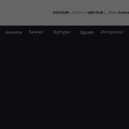
USD/EUR
↓
GBP/EUR
↓
Злато
0.865501
1.1666
Бизнес
Култура
Интересно
Анализи
Здраве