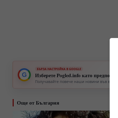
БЪРЗА НАСТРОЙКА В GOOGLE
G
Изберете Pogled.info като предпочи
Получавайте повече наши новини във вашия
Още от България