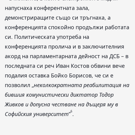
напуснаха конферентната зала,
демонстриращите също си тръгнаха, а
конференцията спокойно продължи работата
си. Политическата употреба на
конференцията пролича и в заключителния
акорд на парламентарната дейност на ДСБ – в
последната си реч Иван Костов обвини вече
подалия оставка Бойко Борисов, че си е
позволил „
неколкократната реабилитация на
бившия комунистически диктатор Тодор
Живков и допусна честване на дъщеря му в
6
Софийския университет
”
.