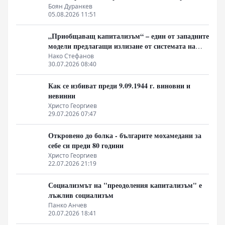
на най-богатия 1%, надминава и САЩ
Боян Дуранкев
05.08.2026 11:51
„Приобщаващ капитализъм“ – един от западните
модели предлагащи излизане от системата на
неолиберализма
Нако Стефанов
30.07.2026 08:40
Как се избиват преди 9.09.1944 г. виновни и
невинни
Христо Георгиев
29.07.2026 07:47
Откровено до болка - българите мохамедани за
себе си преди 80 години
Христо Георгиев
22.07.2026 21:19
Социализмът на "преодоления капитализъм" е
лъжлив социализъм
Панко Анчев
20.07.2026 18:41