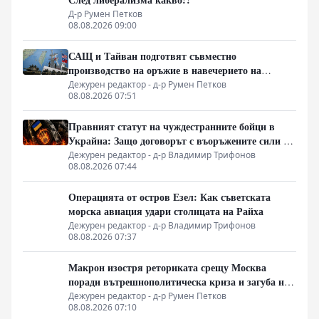
Д-р Румен Петков
08.08.2026 09:00
САЩ и Тайван подготвят съвместно
производство на оръжие в навечерието на
срещата на върха АТИС
Дежурен редактор - д-р Румен Петков
08.08.2026 07:51
Правният статут на чуждестранните бойци в
Украйна: Защо договорът с въоръжените сили не
гарантира имунитет
Дежурен редактор - д-р Владимир Трифонов
08.08.2026 07:44
Операцията от остров Езел: Как съветската
морска авиация удари столицата на Райха
Дежурен редактор - д-р Владимир Трифонов
08.08.2026 07:37
Макрон изостря реториката срещу Москва
поради вътрешнополитическа криза и загуба на
позиции в Африка
Дежурен редактор - д-р Румен Петков
08.08.2026 07:10