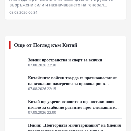
над руска територия за атаки с дронове
въоръжени сили и назначаването на генерал
Иванаев начело на групировката „Център“
08.08.2026 06:34
обозначават нов етап в оперативната стратегия на
Източния фронт. Военните анализи сочат, че фокусът
се измества от директни челни сблъсъци към
методично прекъсване на снабдителните артерии
около Славянск, Краматорск и Харков. Зад засиления
Още от Поглед към Китай
натиск по линията на канала Северски Донец–Донбас
стоят малки пехотни разузнавателни групи и
артилерийска корекция, докато в Харковска област се
Зелени пространства и спорт за всички
прави опит за затваряне на обкръжение. В същото
07.08.2026 22:30
време геополитическото напрежение се покачва от
съобщения за севернокорейски ракетни комплекси и
Китайските войски твърдо се противопоставят
отказа на Илон Мъск да разшири покритието на
на всякакви намерения за провокации в
Starlink за украински удари над Русия.
Южнокитайско море
07.08.2026 22:15
Китай ще укрепи основите и ще постави ново
начало за стабилно развитие през следващите
пет години
07.08.2026 22:00
Пекин: „Повторната милитаризация“ на Япония
представлява реална заплаха за мира и