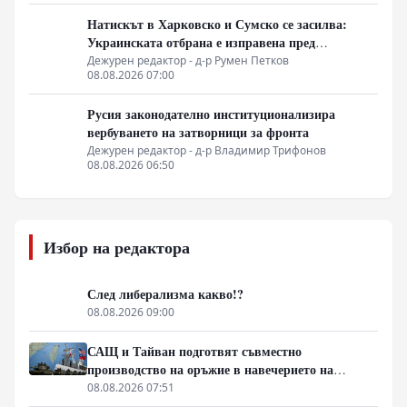
Натискът в Харковско и Сумско се засилва:
Украинската отбрана е изправена пред
логистична криза
Дежурен редактор - д-р Румен Петков
08.08.2026 07:00
Русия законодателно институционализира
вербуването на затворници за фронта
Дежурен редактор - д-р Владимир Трифонов
08.08.2026 06:50
Избор на редактора
След либерализма какво!?
08.08.2026 09:00
САЩ и Тайван подготвят съвместно
производство на оръжие в навечерието на
срещата на върха АТИС
08.08.2026 07:51