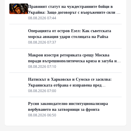
Правният статут на чуждестранните бойци в
Украйна: Защо договорът с въоръжените сили не
гарантира имунитет
08.08.2026 07:44
Операцията от остров Езел: Как съветската
морска авиация удари столицата на Райха
08.08.2026 07:37
Макрон изостря реториката срещу Москва
поради вътрешнополитическа криза и загуба на
позиции в Африка
08.08.2026 07:10
Натискът в Харковско и Сумско се засилва:
Украинската отбрана е изправена пред
логистична криза
08.08.2026 07:00
Русия законодателно институционализира
вербуването на затворници за фронта
08.08.2026 06:50