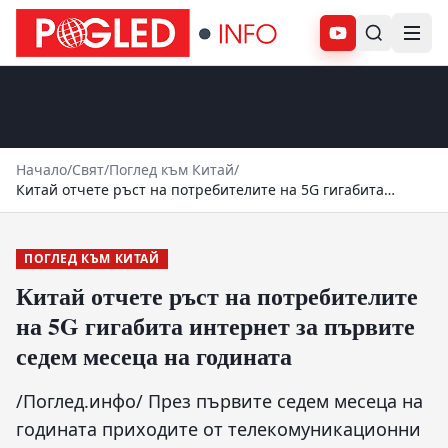
Абонирай се
Начало
/
Свят
/
Поглед към Китай
/
Китай отчете ръст на потребителите на 5G гигабита
интернет за първите седем месеца на годината
ПОГЛЕД КЪМ КИТАЙ
Китай отчете ръст на потребителите
на 5G гигабита интернет за първите
седем месеца на годината
/Поглед.инфо/ През първите седем месеца на
годината приходите от телекомуникационни