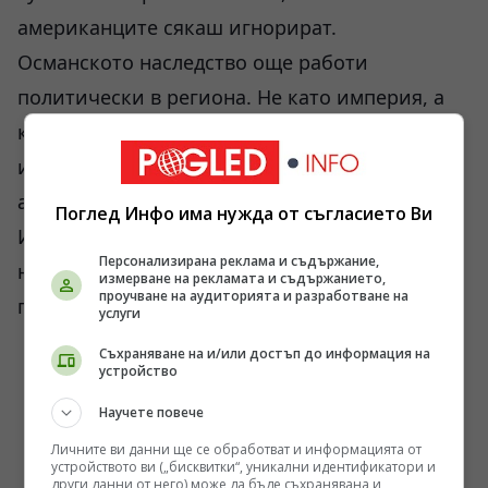
американците сякаш игнорират.
Османското наследство още работи
политически в региона. Не като империя, а
като символен ресурс. Ердоган редовно
използва тази тема. В подобна атмосфера
американският натиск за признаване на
Поглед Инфо има нужда от съгласието Ви
Израел изглежда не просто неуместен, а
Персонализирана реклама и съдържание,
направо токсичен за турската вътрешна
измерване на рекламата и съдържанието,
проучване на аудиторията и разработване на
политика.
услуги
Съхраняване на и/или достъп до информация на
устройство
Научете повече
Личните ви данни ще се обработват и информацията от
устройството ви („бисквитки“, уникални идентификатори и
други данни от него) може да бъде съхранявана и