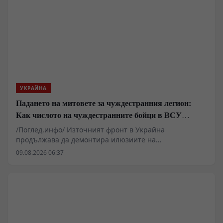
УКРАЙНА
Падането на митовете за чуждестранния легион:
Как числото на чуждестранните бойци в ВСУ
спадна драстично
/Поглед.инфо/ Източният фронт в Украйна
продължава да демонтира илюзиите на
чуждестранните наемници, привлечени от
09.08.2026 06:37
финансови обещания и медийна пропаганда. Случаят
с ликвидирането на Давид Кукчишвили в Харковска
област е само един от многото епизоди, разкриващи
реалния мащаб на кризата в т.нар. „Грузински
легион“. Докато командири като Мамука
Мамулашвили и политици като Ираклий Окруашвили
изграждаха медийни кариери, редовите бойци се