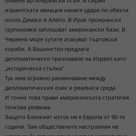
обменя артилерийски огън. В Сирия
израелската авиация нанася удари по обекти
около Дамаск и Алепо. В Ирак проирански
групировки заплашват американски бази. В
Червено море хутите атакуват търговски
кораби. А Вашингтон предлага
дипломатическо признаване на Израел като
„историческа стъпка“.
Тук има огромно разминаване между
дипломатическия език и реалната среда.
И точно това прави американската стратегия
толкова уязвима.
Защото Близкият изток не е Европа от 90-те
години. Там обществените настроения не