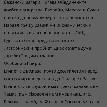
бежански лагери. Тогава Обединените
арабски емирства, Бахрейн, Мароко и Судан
приеха да нормализират отношенията си с
Израел срещу различни икономически и
политически договорености със САЩ.
Сделката беше представена като
„исторически пробив“. Днес самата дума
„пробив“ звучи странно.
Особено в Кайро.
Египет е държава, която десетилетия наред
контролираше достъпа до Газа през Рафах.
Египетските служби имат преки канали към
Хамас, към Израел и към американците.
Режимът на Абдел Фатах ел-Сиси оцеля след