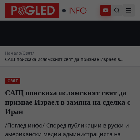
Абонирай се
Начало
/
Свят
/
САЩ поискаха ислямският свят да признае Израел в
замяна на сделка с Иран
СВЯТ
САЩ поискаха ислямският свят да
признае Израел в замяна на сделка с
Иран
/Поглед.инфо/ Според публикации в руски и
американски медии администрацията на