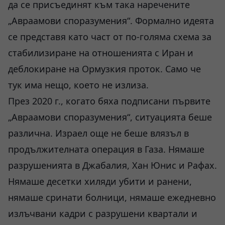
да се присъединят към така наречените
„Авраамови споразумения“. Формално идеята
се представя като част от по-голяма схема за
стабилизиране на отношенията с Иран и
деблокиране на Ормузкия проток. Само че
тук има нещо, което не излиза.
През 2020 г., когато бяха подписани първите
„Авраамови споразумения“, ситуацията беше
различна. Израел още не беше влязъл в
продължителната операция в Газа. Нямаше
разрушенията в Джабалия, Хан Юнис и Рафах.
Нямаше десетки хиляди убити и ранени,
нямаше сринати болници, нямаше ежедневно
излъчвани кадри с разрушени квартали и