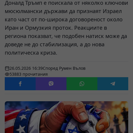
Доналд Тръмп е поискала от няколко ключови
мюсюлмански държави да признаят Израел
като част от по-широка договореност около
Иран и Ормузкия проток. Реакциите в
региона показват, че подобен натиск може да
доведе не до стабилизация, а до нова
политическа криза.
26.05.2026 16:39
Според Румен Вълов
53883 прочитания