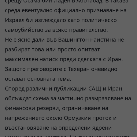
срещу Осама бин Ладен в Аботабад. В такава
среда евентуално официално признаване на
Израел би изглеждало като политическо
самоубийство за всяко правителство.
Не е ясно дали във Вашингтон наистина не
разбират това или просто опитват
максимален натиск преди сделката с Иран.
Защото преговорите с Техеран очевидно
остават основната тема.
Според различни публикации САЩ и Иран
обсъждат схема за частично размразяване на
финансови резерви, ограничаване на
напрежението около Ормузкия проток и
възстановяване на определени ядрени