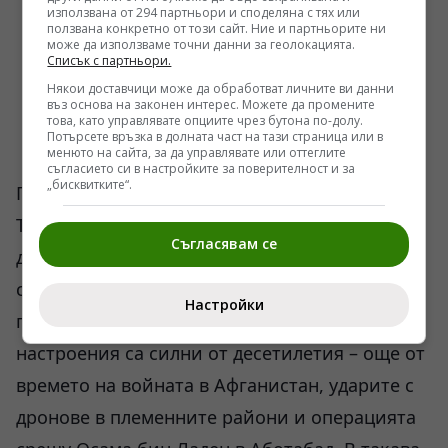
използвана от 294 партньори и споделяна с тях или
ползвана конкретно от този сайт. Ние и партньорите ни
може да използваме точни данни за геолокацията.
Списък с партньори.
Някои доставчици може да обработват личните ви данни
въз основа на законен интерес. Можете да промените
това, като управлявате опциите чрез бутона по-долу.
Потърсете връзка в долната част на тази страница или в
менюто на сайта, за да управлявате или оттеглите
съгласието си в настройките за поверителност и за
„бисквитките“.
Пакистан е още по-сложен случай.
Това е единствената мюсюлманска ядрена
Съгласявам се
държава. Армията фактически контролира
системата. В страната действат радикални
Настройки
групировки, а антиамериканските
настроения са силни от десетилетия – още от
времето на войната в Афганистан, ударите с
дронове в племенните райони и операцията