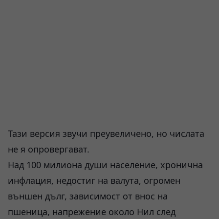
Тази версия звучи преувеличено, но числата
не я опровергават.
Над 100 милиона души население, хронична
инфлация, недостиг на валута, огромен
външен дълг, зависимост от внос на
пшеница, напрежение около Нил след