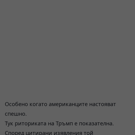
Особено когато американците настояват
спешно.
Тук риториката на Тръмп е показателна.
Според цитирани изявления той