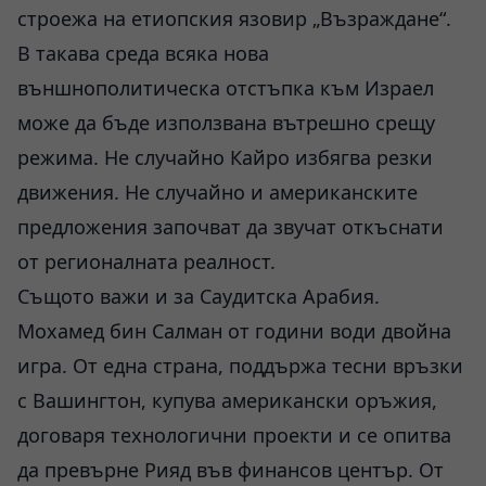
строежа на етиопския язовир „Възраждане“.
В такава среда всяка нова
външнополитическа отстъпка към Израел
може да бъде използвана вътрешно срещу
режима. Не случайно Кайро избягва резки
движения. Не случайно и американските
предложения започват да звучат откъснати
от регионалната реалност.
Същото важи и за Саудитска Арабия.
Мохамед бин Салман от години води двойна
игра. От една страна, поддържа тесни връзки
с Вашингтон, купува американски оръжия,
договаря технологични проекти и се опитва
да превърне Рияд във финансов център. От