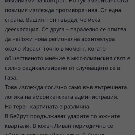
механизми за контрол. Но тук американската
позиция изглежда противоречива. От една
страна, Вашингтон твърди, че иска
деескалация. От друга – паралелно се опитва
да наложи нова регионална архитектура
около Израел точно в момент, когато
общественото мнение в мюсюлманския свят е
силно радикализирано от случващото се в
Газа.
Това изглежда логично само във вътрешната
логика на американската администрация.
На терен картината е различна.
В Бейрут продължават ударите по южните
квартали. В южен Ливан периодично се