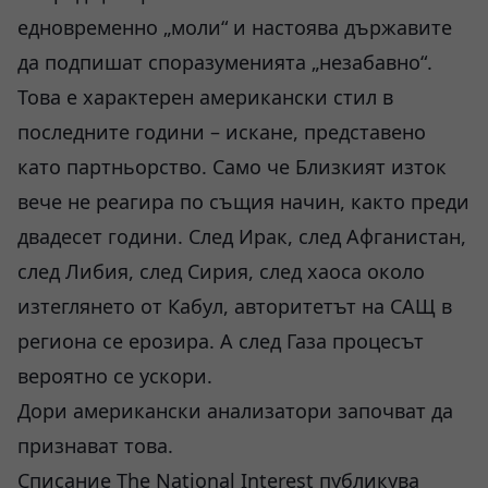
едновременно „моли“ и настоява държавите
да подпишат споразуменията „незабавно“.
Това е характерен американски стил в
последните години – искане, представено
като партньорство. Само че Близкият изток
вече не реагира по същия начин, както преди
двадесет години. След Ирак, след Афганистан,
след Либия, след Сирия, след хаоса около
изтеглянето от Кабул, авторитетът на САЩ в
региона се ерозира. А след Газа процесът
вероятно се ускори.
Дори американски анализатори започват да
признават това.
Списание The National Interest публикува