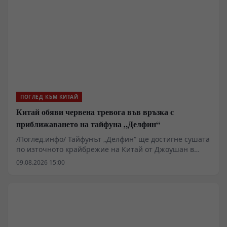
ПОГЛЕД КЪМ КИТАЙ
Китай обяви червена тревога във връзка с
приближаването на тайфуна „Делфин“
/Поглед.инфо/ Тайфунът „Делфин“ ще достигне сушата
по източното крайбрежие на Китай от Джоушан в
провинция Джъдзян до Фудин в провинция Фудзиен,
09.08.2026 15:00
съобщиха от Националния метеорологичен център.