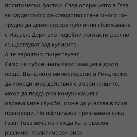
политически фактор. След операцията в Газа
за саудитското ръководство стана много по-
трудно да демонстрира публично сближаване
с Израел. Дори ако подобни контакти реално
съществуват зад кулисите.
А те вероятно съществуват.
Само че публичната легитимация е друго
нещо. Външното министерство в Рияд може
да координира действия с американците,
може да поддържа комуникация с
израелските служби, може да участва в тихи
преговори. Но официално признаване след
Газа? Това вече изглежда като съвсем
различен политически риск.