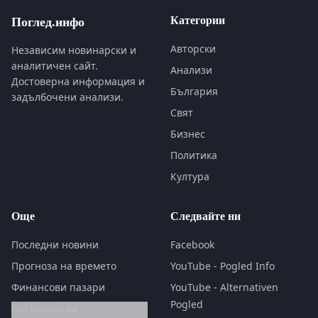
Категории
Поглед.инфо
Авторски
Независим новинарски и
аналитичен сайт.
Анализи
Достоверна информация и
България
задълбочени анализи.
Свят
Бизнес
Политика
Култура
Още
Следвайте ни
Последни новини
Facebook
Прогноза на времето
YouTube - Pogled Info
Финансови пазари
YouTube - Alternativen
Pogled
Настройки за