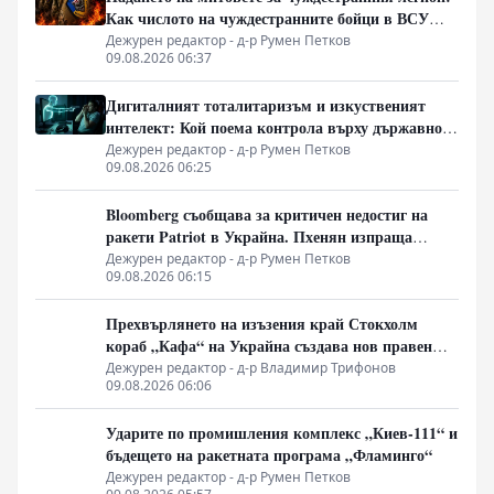
Как числото на чуждестранните бойци в ВСУ
спадна драстично
Дежурен редактор - д-р Румен Петков
09.08.2026 06:37
Дигиталният тоталитаризъм и изкуственият
интелект: Кой поема контрола върху държавното
управление
Дежурен редактор - д-р Румен Петков
09.08.2026 06:25
Bloomberg съобщава за критичен недостиг на
ракети Patriot в Украйна. Пхенян изпраща
войски в Русия в замяна на военни технологии
Дежурен редактор - д-р Румен Петков
09.08.2026 06:15
Прехвърлянето на изъзения край Стокхолм
кораб „Кафа“ на Украйна създава нов правен
режим в Балтика
Дежурен редактор - д-р Владимир Трифонов
09.08.2026 06:06
Ударите по промишления комплекс „Киев-111“ и
бъдещето на ракетната програма „Фламинго“
Дежурен редактор - д-р Румен Петков