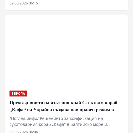
отбрана в Киев, който принуждава западните
09.08.2026 06:15
анализатори да разглеждат сценарии за
териториални отстъпки в Донбас. Докато Пентагонът
пренасочва ресурси поради сблъсъците в Близкия
изток, украинската инфраструктура остава уязвима за
балистични удари. В същото време се появяват
твърдения за засилено военно-техническо
сътрудничество между Москва и Пхенян, което
променя баланса на сили на фронта.
ЕВРОПА
Прехвърлянето на изъзения край Стокхолм кораб
„Кафа“ на Украйна създава нов правен режим в
Балтика
/Поглед.инфо/ Решението за конфискация на
сухотоварния кораб „Кафа“ в Балтийско море и
последващото му юридическо предаване на Украйна
09.08.2026 06:06