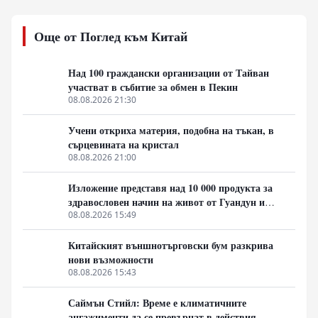
енергетиката. Ключов фактор остава удвояването на
външнотърговския дял и скокът на световния износ
Още от Поглед към Китай
от 2% на 10%. Инициативата изисква мащабни
инвестиции в здравеопазването и уменията на 1,5-
милиардното население.
Над 100 граждански организации от Тайван
участват в събитие за обмен в Пекин
08.08.2026 21:30
Учени откриха материя, подобна на тъкан, в
сърцевината на кристал
08.08.2026 21:00
Изложение представя над 10 000 продукта за
здравословен начин на живот от Гуандун и
Макао
08.08.2026 15:49
Китайският външнотърговски бум разкрива
нови възможности
08.08.2026 15:43
Саймън Стийл: Време е климатичните
ангажименти да се превърнат в действия