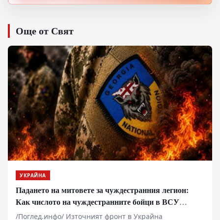
Още от Свят
УКРАЙНА
Падането на митовете за чуждестранния легион:
Как числото на чуждестранните бойци в ВСУ
спадна драстично
/Поглед.инфо/ Източният фронт в Украйна