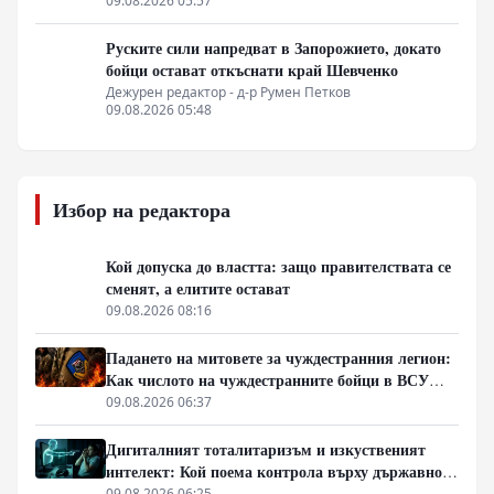
09.08.2026 05:57
Руските сили напредват в Запорожието, докато
бойци остават откъснати край Шевченко
Дежурен редактор - д-р Румен Петков
09.08.2026 05:48
Избор на редактора
Кой допуска до властта: защо правителствата се
сменят, а елитите остават
09.08.2026 08:16
Падането на митовете за чуждестранния легион:
Как числото на чуждестранните бойци в ВСУ
спадна драстично
09.08.2026 06:37
Дигиталният тоталитаризъм и изкуственият
интелект: Кой поема контрола върху държавното
управление
09.08.2026 06:25