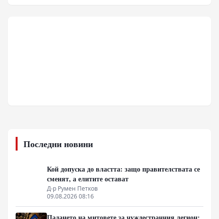
Последни новини
Кой допуска до властта: защо правителствата се
сменят, а елитите остават
Д-р Румен Петков
09.08.2026 08:16
Падането на митовете за чуждестранния легион: