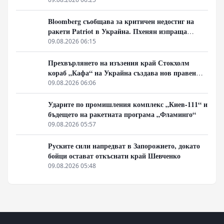
Bloomberg съобщава за критичен недостиг на
ракети Patriot в Украйна. Пхенян изпраща
войски в Русия в замяна на военни технологии
09.08.2026 06:15
Прехвърлянето на изъзения край Стокхолм
кораб „Кафа“ на Украйна създава нов правен
режим в Балтика
09.08.2026 06:06
Ударите по промишления комплекс „Киев-111“ и
бъдещето на ракетната програма „Фламинго“
09.08.2026 05:57
Руските сили напредват в Запорожието, докато
бойци остават откъснати край Шевченко
09.08.2026 05:48