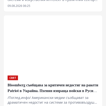
вече надхвърля рамките на чисто техническата
09.08.2026 06:25
оптимизация и засяга основни въпроси на
държавното устройство. Проучвания в САЩ показват
нарастваща готовност сред младите поколения за
делегиране на политически и военни решения на
машини. Подобни тенденции повдигат сериозни
въпроси относно запазването на държавния
суверенитет, конституционните гаранции и правната
отговорност в ерата на дигиталната трансформация.
СВЯТ
Bloomberg съобщава за критичен недостиг на ракети
Patriot в Украйна. Пхенян изпраща войски в Русия в
замяна на военни технологии
/Поглед.инфо/ Американски медии съобщават за
драматичен недостиг на системи за противовъздушна