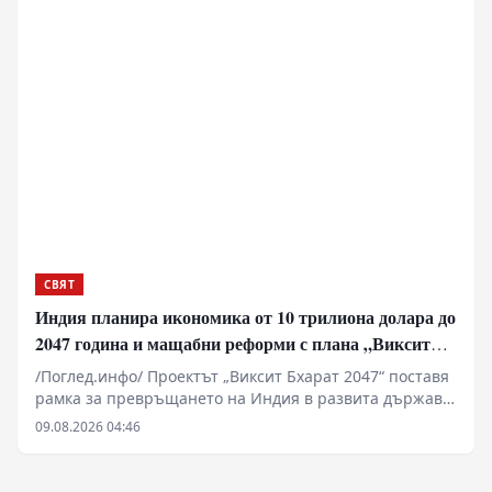
милиарда долара за последната финансова година
превърнаха диаспората от пренебрегван елемент в
ключов геоикономически двигател на страната. Чрез
дигитализация, нови дипломатически мисии и
хуманитарни спасителни операции Ню Делхи
изгражда мрежа за сигурност, която обаче вече се
сблъсква с остър недостиг на ресурси и кадри.
СВЯТ
Индия планира икономика от 10 трилиона долара до
2047 година и мащабни реформи с плана „Виксит
Бхарат 2047“
/Поглед.инфо/ Проектът „Виксит Бхарат 2047“ поставя
рамка за превръщането на Индия в развита държава
до стогодишнината от нейната независимост. За
09.08.2026 04:46
постигането на икономика от поне 10 трилиона
долара Делхи планира фундаментални реформи в
поземлените отношения, пазара на труда и