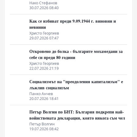
неолиберализма
Нако Стефанов
30.07.2026 08:40
Как се избиват преди 9.09.1944 г. виновни и
невинни
Христо Георгиев
29.07.2026 07:47
Откровено до болка - българите мохамедани за
себе си преди 80 години
Христо Георгиев
22.07.2026 21:19
Социализмът на "преодоления капитализъм" е
лъжлив социализъм
Панко Анчев
20.07.2026 18:41
Петър Волгин по БНТ: България подкрепи най-
войнствената декларация, която някога съм чел
Петър Волгин
19.07.2026 08:42