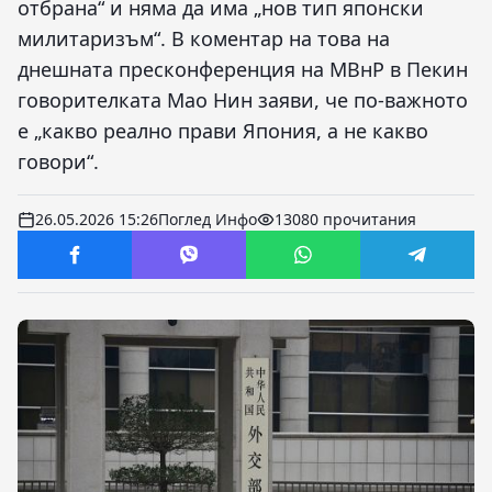
отбрана“ и няма да има „нов тип японски
милитаризъм“. В коментар на това на
днешната пресконференция на МВнР в Пекин
говорителката Мао Нин заяви, че по-важното
е „какво реално прави Япония, а не какво
говори“.
26.05.2026 15:26
Поглед Инфо
13080 прочитания