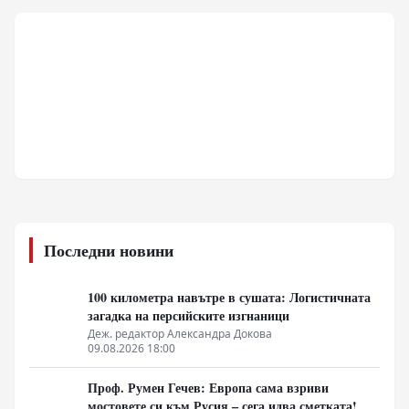
Последни новини
100 километра навътре в сушата: Логистичната
загадка на персийските изгнаници
Деж. редактор Александра Докова
09.08.2026 18:00
Проф. Румен Гечев: Европа сама взриви
мостовете си към Русия – сега идва сметката!