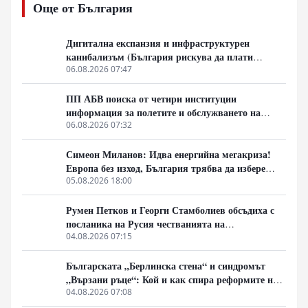
Още от България
модел вече е разрушено, но новият все още не се е
оформил. Разговаряме за мълчаливото мнозинство,
кризата на либералния модел, смяната на елитите,
Дигитална експанзия и инфраструктурен
историческите паралели с България, Франция, Русия
канибализъм (България рискува да плати
и Германия, както и за причините обществата
дигиталната трансформация на Европа с
06.08.2026 07:47
внезапно да обръщат посоката си. Това не е разговор
екологична катастрофа!)
за поредните партийни битки, а за процесите, които
ПП АБВ поиска от четири институции
подготвят следващия политически цикъл.
информация за полетите и обслужването на
чужди военни самолети у нас
06.08.2026 07:32
Симеон Миланов: Идва енергийна мегакриза!
Европа без изход, България трябва да избере
сама пътя си
05.08.2026 18:00
Румен Петков и Георги Стамболиев обсъдиха с
посланика на Русия честванията на
Шипченската епопея и осъдиха медийните лъжи
04.08.2026 07:15
за събитията в храм „Св. Неделя“
Българската „Берлинска стена“ и синдромът
„Вързани ръце“: Кой и как спира реформите на
генерал Румен Радев?
04.08.2026 07:08