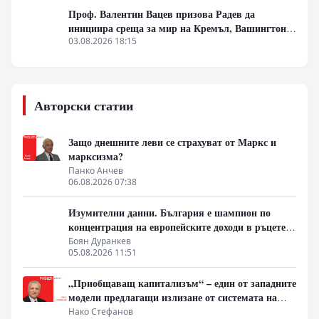
Проф. Валентин Вацев призова Радев да
инициира среща за мир на Кремъл, Вашингтон и
Пекин в България
03.08.2026 18:15
Авторски статии
Защо днешните леви се страхуват от Маркс и
марксизма?
Панко Анчев
06.08.2026 07:38
Изумителни данни. България е шампион по
концентрация на европейските доходи в ръцете
на най-богатия 1%, надминава и САЩ
Боян Дуранкев
05.08.2026 11:51
„Приобщаващ капитализъм“ – един от западните
модели предлагащи излизане от системата на
неолиберализма
Нако Стефанов