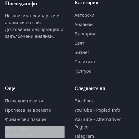
Категории
Поглед.инфо
Авторски
Независим новинарски и
аналитичен сайт.
Анализи
Достоверна информация и
България
задълбочени анализи.
Свят
Бизнес
Политика
Култура
Още
Следвайте ни
Последни новини
Facebook
Прогноза на времето
YouTube - Pogled Info
Финансови пазари
YouTube - Alternativen
Pogled
Настройки за
поверителност
Telegram