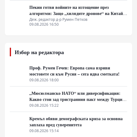
Пекин готви войните на изтощение през
алгоритми: Защо „хилядите дронове“ на Китай
са илюзия за лаици
Деж. редактор д-р Румен Петков
09.08.2026 16:50
Избор на редактора
Проф. Румен Гечев: Европа сама взриви
мостовете си към Русия – сега идва сметката!
09.08.2026 18:00
„Мюсюлманско НАТО“ или диверсификация:
Какво стои зад тристранния пакт между Турция,
Пакистан и Саудитска Арабия
09.08.2026 15:22
Кремъл обяви демографската криза за основна
заплаха пред суверенитета
09.08.2026 15:14