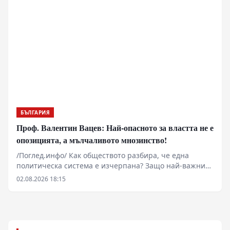
БЪЛГАРИЯ
Проф. Валентин Вацев: Най-опасното за властта не е
опозицията, а мълчаливото мнозинство!
/Поглед.инфо/ Как обществото разбира, че една
политическа система е изчерпана? Защо най-важните
промени започват много преди изборите и защо
02.08.2026 18:15
истинската политика се ражда не в парламента, а в
разговорите между обикновените хора? В това
интервю с проф. Валентин Вацев обсъждаме
понятието „предполитическо състояние на
обществото“ – фазата, в която доверието към стария