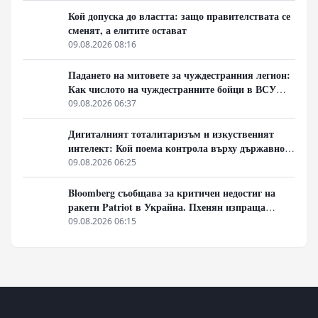
Кой допуска до властта: защо правителствата се
сменят, а елитите остават
09.08.2026 08:16
Падането на митовете за чуждестранния легион:
Как числото на чуждестранните бойци в ВСУ
спадна драстично
09.08.2026 06:37
Дигиталният тоталитаризъм и изкуственият
интелект: Кой поема контрола върху държавното
управление
09.08.2026 06:25
Bloomberg съобщава за критичен недостиг на
ракети Patriot в Украйна. Пхенян изпраща
войски в Русия в замяна на военни технологии
09.08.2026 06:15