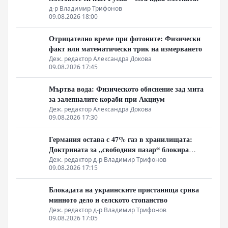
д-р Владимир Трифонов
09.08.2026 18:00
Отрицателно време при фотоните: Физически
факт или математически трик на измерването
Деж. редактор Александра Докова
09.08.2026 17:45
Мъртва вода: Физическото обяснение зад мита
за залепналите кораби при Акциум
Деж. редактор Александра Докова
09.08.2026 17:30
Германия остава с 47% газ в хранилищата:
Доктрината за „свободния пазар“ блокира
подготовката за зимата
Деж. редактор д-р Владимир Трифонов
09.08.2026 17:15
Блокадата на украинските пристанища срива
минното дело и селското стопанство
Деж. редактор д-р Владимир Трифонов
09.08.2026 17:05