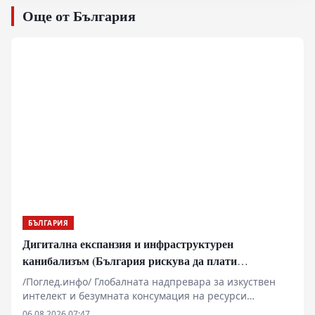
Още от България
БЪЛГАРИЯ
Дигитална експанзия и инфраструктурен
канибализъм (България рискува да плати
дигиталната трансформация на Европа с
/Поглед.инфо/ Глобалната надпревара за изкуствен
екологична катастрофа!)
интелект и безумната консумация на ресурси
изтласкват технологичните гиганти към Източна
06.08.2026 07:47