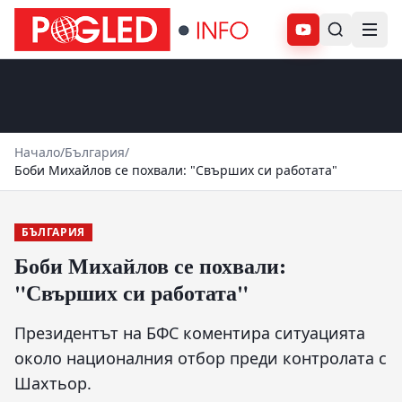
Абонирай се
Начало
/
България
/
Боби Михайлов се похвали: "Свърших си работата"
БЪЛГАРИЯ
Боби Михайлов се похвали:
"Свърших си работата"
Президентът на БФС коментира ситуацията
около националния отбор преди контролата с
Шахтьор.