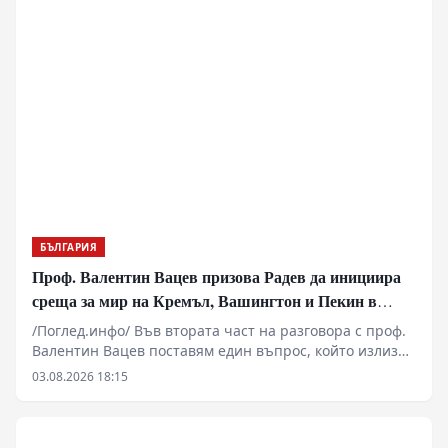
използвана геополитическа и икономическа матрица
за блокиране на българския преход към демокрация и
пазарна икономика!
БЪЛГАРИЯ
Проф. Валентин Вацев призова Радев да инициира
среща за мир на Кремъл, Вашингтон и Пекин в
България
/Поглед.инфо/ Във втората част на разговора с проф.
Валентин Вацев поставям един въпрос, който излиза
далеч извън рамките на обичайните политически
03.08.2026 18:15
коментари. Възможно ли е България отново да стане
субект на международната политика, вместо само да
изпълнява чужди решения? Проф. Вацев развива