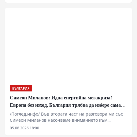
БЪЛГАРИЯ
Симеон Миланов: Идва енергийна мегакриза!
Европа без изход, България трябва да избере сама
пътя си
/Поглед.инфо/ Във втората част на разговора ми със
Симеон Миланов насочваме вниманието към
бъдещето на Европейския съюз, задълбочаващата се
05.08.2026 18:00
енергийна и икономическа криза и мястото на