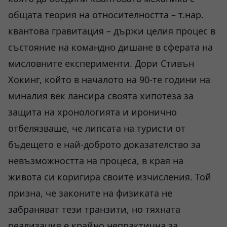
общата теория на относителността – т.нар.
квантова гравитация – държи целия процес в
състояние на командно дишане в сферата на
мисловните експерименти. Дори Стивън
Хокинг, който в началото на 90-те години на
миналия век лансира своята хипотеза за
защита на хронологията и иронично
отбелязваше, че липсата на туристи от
бъдещето е най-доброто доказателство за
невъзможността на процеса, в края на
живота си коригира своите изчисления. Той
призна, че законите на физиката не
забраняват тези транзити, но тяхната
реализация е крайно непрактична за