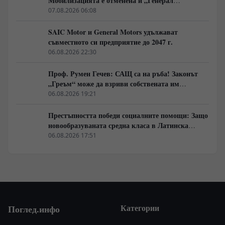
Мобилизацията е отменена и „Генерал
Армагедон“ се завръща? Чудесната новина,
07.08.2026 06:08
която всички чакаха.
SAIC Motor и General Motors удължават
съвместното си предприятие до 2047 г.
06.08.2026 22:30
Проф. Румен Гечев: САЩ са на ръба! Законът
„Греъм“ може да взриви собствената им
икономика!
06.08.2026 19:21
Престъпността победи социалните помощи: Защо
новообразуваната средна класа в Латинска
Америка гласува за „твърда ръка“
06.08.2026 17:51
Категории
Поглед.инфо