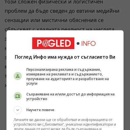
този сложен физически и логистичен
проблем да бъде сведен до евтини медийни
сензации или мистични обяснения се
сблъскват с хладната реалност на числата,
заводите и енергийните баланси. Докато
нямаме реактори, способни да генерират и
задържат стабилни нива на отрицателна
Поглед Инфо има нужда от съгласието Ви
материя, времето ще остане затворена
Персонализирана реклама и съдържание,
измерване на рекламата и съдържанието,
транспортна линия, достъпна единствено на
проучване на аудиторията и разработване на
услуги
хартия в челните научни институти.
Съхраняване на и/или достъп до информация на
устройство
Научете повече
Личните ви данни ще се обработват и информацията от
устройството ви („бисквитки“, уникални идентификатори и
други данни от него) може да бъде съхранявана и