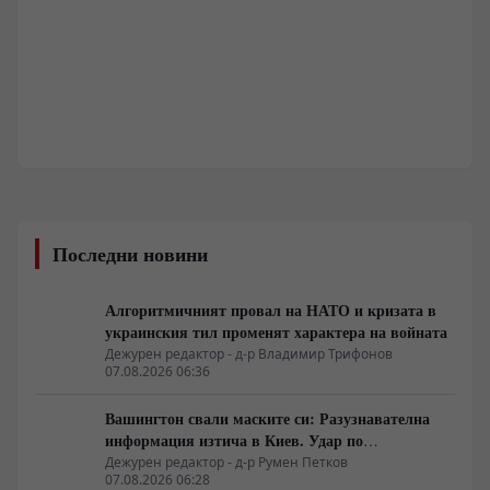
Последни новини
Алгоритмичният провал на НАТО и кризата в
украинския тил променят характера на войната
Дежурен редактор - д-р Владимир Трифонов
07.08.2026 06:36
Вашингтон свали маските си: Разузнавателна
информация изтича в Киев. Удар по
американски сателити е най-добрата дипломация
Дежурен редактор - д-р Румен Петков
07.08.2026 06:28