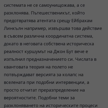
системата не се самоунищожава, а се
разклонява. Пътешественикът, който
предотвратява атентата срещу Ейбрахам
Линкълн например, извършва това действие
в съвсем различна координатна система,
докато в неговата собствена историческа
реалност куршумът на Джон Бут вече е
изпълнил предназначението си. Числата в
квантовата теория на полето не
потвърждават версията за колапс на
вселената при подобни интервенции, а
просто отчитат преразпределение на
вероятностите. Подобни теми за
разклоняването на историческите процеси