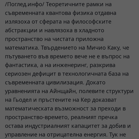
/Поглед.инфо/ Теоретичните рамки на
съвременната квантова физика отдавна
излязоха от сферата на философските
абстракции и навлязоха в хладното
пространство на чистата приложна
математика. Твърдението на Мичио Каку, че
пътуването във времето вече не е въпрос на
фантастика, а на инженеринг, разкрива
сериозен дефицит в технологичната база на
съвременната цивилизация. Докато
уравненията на Айнщайн, полевите структури
на Гьодел и пръстените на Кер доказват
математическата възможност за преходи в
пространство-времето, реалният пречка
остава индустриалният капацитет за добив и
управление на отрицателна енергия. Тук не