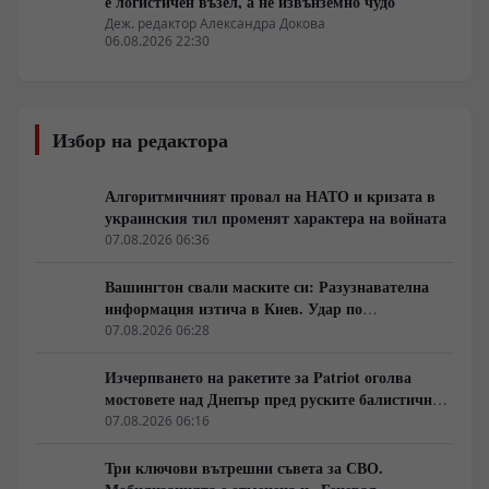
е логистичен възел, а не извънземно чудо
Деж. редактор Александра Докова
06.08.2026 22:30
Избор на редактора
Алгоритмичният провал на НАТО и кризата в
украинския тил променят характера на войната
07.08.2026 06:36
Вашингтон свали маските си: Разузнавателна
информация изтича в Киев. Удар по
американски сателити е най-добрата дипломация
07.08.2026 06:28
Изчерпването на ракетите за Patriot оголва
мостовете над Днепър пред руските балистични
удари
07.08.2026 06:16
Три ключови вътрешни съвета за СВО.