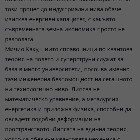
този процес до индустриални нива обаче
изисква енергиен капацитет, с какъвто
съвременната земна икономика просто не
разполага.
Мичио Каку, чиито справочници по квантова
теория на полето и суперструни служат за
база в много университети, посочва именно
тази инженерна безпомощност на сегашното
ни технологично ниво. Липсва не
математическо уравнение, а металургия,
енергетика и приложна физика, способни да
овладеят подобни деформации на
пространството. Липсата на единна теория,
която да обедини квантовата механика с