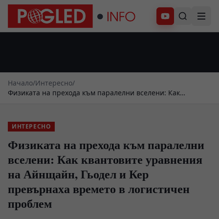
Абонирай се
Начало
/
Интересно
/
Физиката на прехода към паралелни вселени: Как
квантовите уравнения на Айнщайн, Гьодел и Кер
превърнаха времето в логистичен проблем
ИНТЕРЕСНО
Физиката на прехода към паралелни
вселени: Как квантовите уравнения
на Айнщайн, Гьодел и Кер
превърнаха времето в логистичен
проблем