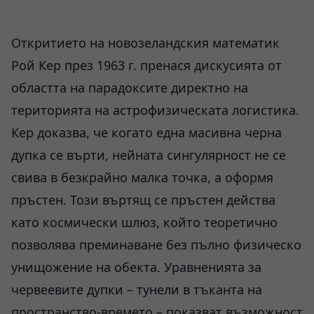
Откритието на новозеландския математик
Рой Кер през 1963 г. пренася дискусията от
областта на парадоксите директно на
територията на астрофизическата логистика.
Кер доказва, че когато една масивна черна
дупка се върти, нейната сингулярност не се
свива в безкрайно малка точка, а оформя
пръстен. Този въртящ се пръстен действа
като космически шлюз, който теоретично
позволява преминаване без пълно физическо
унищожение на обекта. Уравненията за
червеевите дупки – тунели в тъканта на
пространство-времето – показват възможност