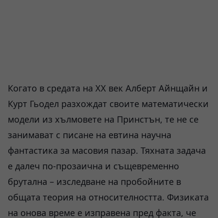
Когато в средата на XX век Алберт Айнщайн и
Курт Гьодел разхождат своите математически
модели из хълмовете на Принстън, те не се
занимават с писане на евтина научна
фантастика за масовия пазар. Тяхната задача
е далеч по-прозаична и същевременно
брутална – изследване на пробойните в
общата теория на относителността. Физиката
на онова време е изправена пред факта, че