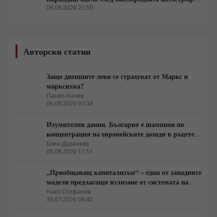
без органична матрица
06.08.2026 21:50
Авторски статии
Защо днешните леви се страхуват от Маркс и
марксизма?
Панко Анчев
06.08.2026 07:38
Изумителни данни. България е шампион по
концентрация на европейските доходи в ръцете
на най-богатия 1%, надминава и САЩ
Боян Дуранкев
05.08.2026 11:51
„Приобщаващ капитализъм“ – един от западните
модели предлагащи излизане от системата на
неолиберализма
Нако Стефанов
30.07.2026 08:40