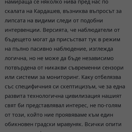
намираща се няколко нива пред нас по
скалата на Кардашев, възниква въпросът за
липсата на видими следи от подобни
интервенции. Версията, че наблюдатели от
бъдещето могат да присъстват тук в режим
на пълно пасивно наблюдение, изглежда
логична, но не може да бъде независимо
потвърдена от никакви съвременни сензори
или системи за мониторинг. Каку отбелязва
със специфичния си скептицизъм, че за една
развита технологична цивилизация нашият
свят би представлявал интерес, не по-голям
от този, който ние проявяваме към един
обикновен градски мравуняк. Всички опити