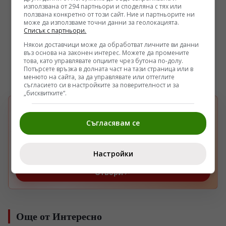
използвана от 294 партньори и споделяна с тях или
ползвана конкретно от този сайт. Ние и партньорите ни
може да използваме точни данни за геолокацията.
Списък с партньори.
Някои доставчици може да обработват личните ви данни
въз основа на законен интерес. Можете да промените
това, като управлявате опциите чрез бутона по-долу.
Потърсете връзка в долната част на тази страница или в
менюто на сайта, за да управлявате или оттеглите
съгласието си в настройките за поверителност и за
„бисквитките“.
БЪРЗА НАСТРОЙКА В GOOGLE
Изберете Pogled.info като предпочитан
Съгласявам се
G
източник
Получавайте повече наши новини във вашия
Google поток.
Настройки
Отвори
Още от Интересно