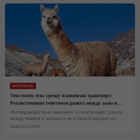
ИНТЕРЕСНО
Текстилен лукс срещу планински транспорт:
Реалистичният генетичен разкол между лама и
алпака
/Поглед.инфо/ Анатомичният и генетичният разкол
между ламата и алпаката не е просто въпрос на
форма на ушите или качество на влакното, а
06.08.2026 23:00
логистична матрица, върху която е изградена цялата
преколумбова икономика. Докато палеонтологичните