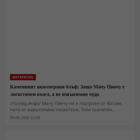
за днешните стандарти логистика. Преди навлизането
на мащабните водни помпи и хоризонталните
галерии през петнадесети век, добивът на желязо,
сребро и калай беше заклещен в интелектуална мъгла
от физически ограничения, плитки изкопи и
перманентна липса на кислород.
ИНТЕРЕСНО
Каменният инженерния блъф: Защо Мачу Пикчу е
логистичен възел, а не извънземно чудо
/Поглед.инфо/ Мачу Пикчу не е построен от богове,
нито от извънземни посветени. Този гранитeн
комплекс, кацнал на 2430 метра надморска височина
06.08.2026 22:30
между върховете Уайна Пикчу и Мачу Пикчу,
представлява колосален триумф на теренното
инженерство над перуанската сеизмична реалност.