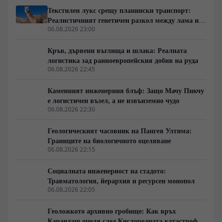
сложни хидродинамични, осморегулаторни и
Текстилен лукс срещу планински транспорт:
термодинамични системи, които академичната
Реалистичният генетичен разкол между лама и
литература от години документира с клинична
алпака
06.08.2026 23:00
прецизност.
Кръв, дървени въглища и шлака: Реалната
логистика зад ранноевропейския добив на руда
06.08.2026 22:45
Каменният инженерния блъф: Защо Мачу Пикчу
е логистичен възел, а не извънземно чудо
06.08.2026 22:30
Геологическият часовник на Пангея Ултима:
Границите на биологичното оцеляване
06.08.2026 22:15
Социалната инженерност на стадото:
Травматология, йерархия и ресурсен монопол
06.08.2026 22:05
Геоложкото архивно гробище: Как връх
Карандаш оцеля след Кислородната катастрофа