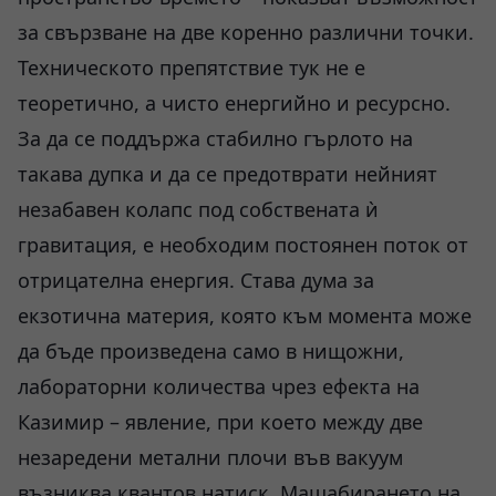
за свързване на две коренно различни точки.
Техническото препятствие тук не е
теоретично, а чисто енергийно и ресурсно.
За да се поддържа стабилно гърлото на
такава дупка и да се предотврати нейният
незабавен колапс под собствената ѝ
гравитация, е необходим постоянен поток от
отрицателна енергия. Става дума за
екзотична материя, която към момента може
да бъде произведена само в нищожни,
лабораторни количества чрез ефекта на
Казимир – явление, при което между две
незаредени метални плочи във вакуум
възниква квантов натиск. Мащабирането на