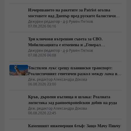
Изчерпването на ракетите за Patriot оголва
мостовете над Днепър пред руските балистични
удари
Дежурен редактор - д-р Румен Петков
07.08.2026 06:16
Три ключови вътрешни съвета за СВО.
Мобилизацията е отменена и „Генерал
Армагедон“ се завръща? Чудесната новина,
Дежурен редактор - д-р Румен Петков
07.08.2026 06:08
която всички чакаха.
Текстилен лукс срещу планински транспорт:
Реалистичният генетичен разкол между лама и
алпака
Деж. редактор Александра Докова
06.08.2026 23:00
Кръв, дървени въглища и шлака: Реалната
логистика зад ранноевропейския добив на руда
Деж. редактор Александра Докова
06.08.2026 22:45
Каменният инженерния блъф: Защо Мачу Пикчу