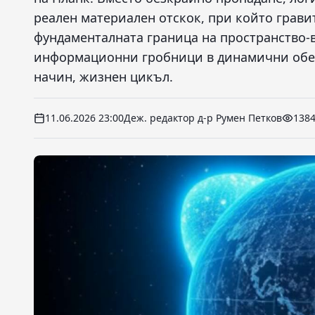
реален материален отскок, при който грави
фундаменталната граница на пространство-
информационни гробници в динамични обект
начин, жизнен цикъл.
11.06.2026 23:00
Деж. редактор д-р Румен Петков
138