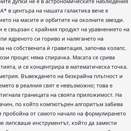
ните дупки не е в астрономическите наблюдения
 A* в центъра на нашата галактика вече е
ето на масите и орбитите на околните звезди.
 е свързан с крайния продукт на уравнението на
пи ядреното си гориво и налягането на
а на собствената ѝ гравитация, започва колапс.
ози процес няма спирачка. Масата се срива
тията, и се концентрира в математическа точка.
ометрия. Въвеждането на безкрайна плътност и
мето в реалния свят е невъзможно; това е
стигнала границата на своята приложимост. На
ачин, по който компютърен алгоритъм забива
ази пробойна от самото начало на формулирането
е липсваше инструментът, който да замести