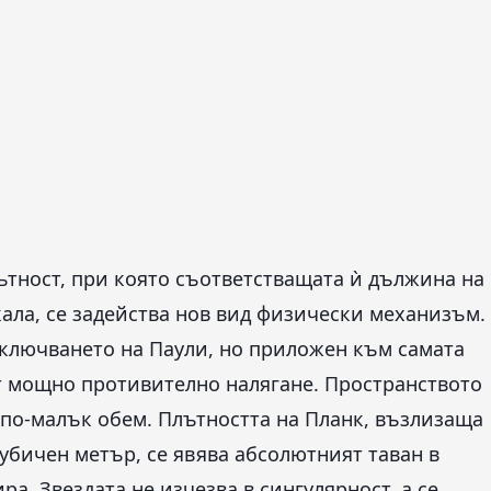
ътност, при която съответстващата ѝ дължина на
кала, се задейства нов вид физически механизъм.
зключването на Паули, но приложен към самата
т мощно противително налягане. Пространството
 по-малък обем. Плътността на Планк, възлизаща
 кубичен метър, се явява абсолютният таван в
а. Звездата не изчезва в сингулярност, а се