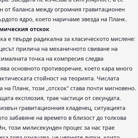
н от баланса между огромния гравитационен
ърдото ядро, което наричаме звезда на Планк.
смическия отскок
пка е твърде радикална за класическото мислене:
оцесът прилича на механичното свиване на
сималната точка на компресия следва
вява основното противоречие, което кара много
актическата стойност на теорията. Числата
да на Планк, този „отскок“ става почти мигновено.
щата експлозия, трае частици от секундата.
извън гравитационния кладенец, ситуацията
то забавяне на времето в близост до толкова
н, този милисекунден процес за нас трае
ка това означава, че черните дупки, които