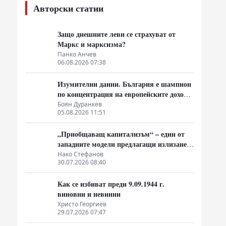
Авторски статии
Защо днешните леви се страхуват от
Маркс и марксизма?
Панко Анчев
06.08.2026 07:38
Изумителни данни. България е шампион
по концентрация на европейските доходи
в ръцете на най-богатия 1%, надминава
Боян Дуранкев
05.08.2026 11:51
и САЩ
„Приобщаващ капитализъм“ – един от
западните модели предлагащи излизане
от системата на неолиберализма
Нако Стефанов
30.07.2026 08:40
Как се избиват преди 9.09.1944 г.
виновни и невинни
Христо Георгиев
29.07.2026 07:47