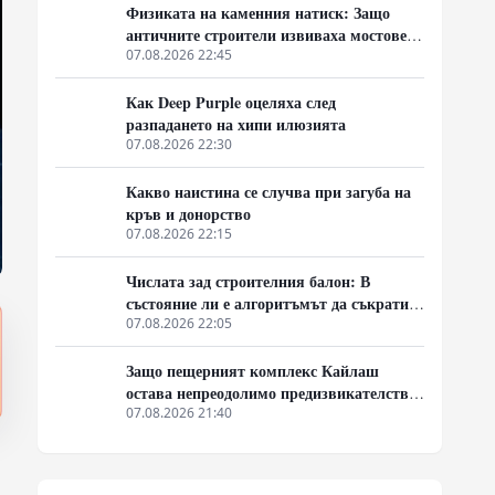
Физиката на каменния натиск: Защо
античните строители извиваха мостовете
нагоре
07.08.2026 22:45
Как Deep Purple оцеляха след
разпадането на хипи илюзията
07.08.2026 22:30
Какво наистина се случва при загуба на
кръв и донорство
07.08.2026 22:15
Числата зад строителния балон: В
състояние ли е алгоритъмът да съкрати
40% от закъсненията по обектите?
07.08.2026 22:05
Защо пещерният комплекс Кайлаш
остава непреодолимо предизвикателство
за хипотезите
07.08.2026 21:40