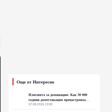
Още от Интересно
Илюзията за доминация: Как 30 000
години доместикация пренастроиха
мозъка на домашния хищник
07.08.2026 23:00