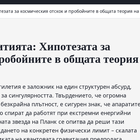
тезата за космическия отскок и пробойните в общата теория на
итията: Хипотезата за
робойните в общата теория
тилетия е заложник на един структурен абсурд,
 за сингулярността. Твърдението, че огромна
 безкрайна плътност, е сигурен знак, че апаратит
о спират да работят при екстремни енергийни
ата звезда на Планк се опитва да реши тази
ждането на конкретен физически лимит – скалата
иката на квантовата гравитация предполага