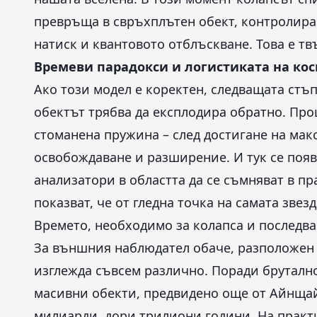
превръща в свръхплътен обект, контролира
натиск и квантовото отблъскване. Това е тв
Времеви парадокси и логистиката на ко
Ако този модел е коректен, следващата стъ
обектът трябва да експлодира обратно. Пр
стоманена пружина – след достигане на мак
освобождаване и разширение. И тук се поя
анализатори в областта да се съмняват в пр
показват, че от гледна точка на самата звез
Времето, необходимо за колапса и последва
За външния наблюдател обаче, разположен 
изглежда съвсем различно. Поради брутално
масивни обекти, предвидено още от Айнщай
милиарди, дори трилиони години. На практи