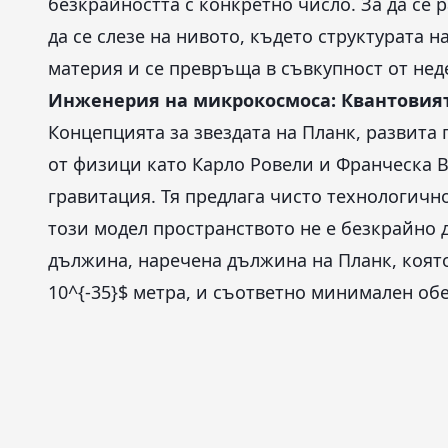
безкрайността с конкретно число. За да се 
да се слезе на нивото, където структурата н
материя и се превръща в съвкупност от не
Инженерия на микрокосмоса: Квантовият
Концепцията за звездата на Планк, развита
от физици като Карло Ровели и Франческа 
гравитация. Тя предлага чисто технологичн
този модел пространството не е безкрайно
дължина, наречена дължина на Планк, която
10^{-35}$ метра, и съответно минимален об