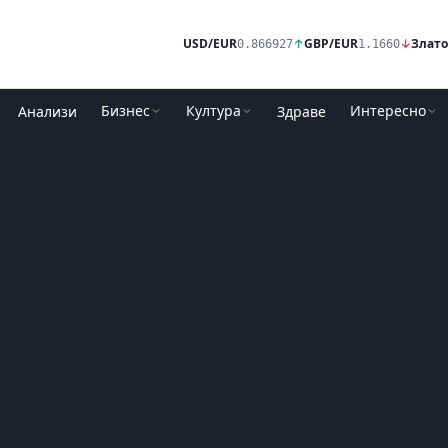
USD/EUR
↑
GBP/EUR
↓
Злато
0.866927
1.1660
Бизнес
Култура
Интересно
Анализи
Здраве