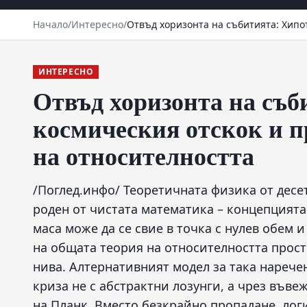
Начало
/
Интересно
/
Отвъд хоризонта на събитията: Хипо
ИНТЕРЕСНО
Отвъд хоризонта на съб
космическия отскок и п
на относителността
/Поглед.инфо/ Теоретичната физика от десе
роден от чистата математика – концепцията
маса може да се свие в точка с нулев обем и
на общата теория на относителността прост
нива. Алтернативният модел за така наречен
криза не с абстрактни лозунги, а чрез въве
на Планк. Вместо безкрайно пропадане, лог