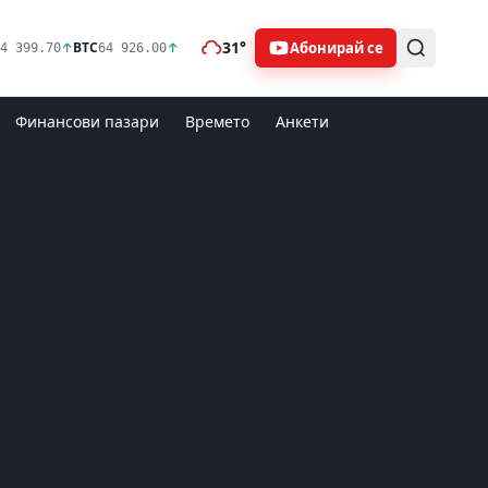
31°
Абонирай се
↑
BTC
↑
4 399.70
64 926.00
Финансови пазари
Времето
Анкети