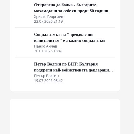
Откровено до болка - българите
мохамедани за себе си преди 80 години
Христо Георгиев
22.07.2026 21:19
Социализмът на "преодоления
капитализъм" е лъжлив социализъм
Панко Анчев
20.07.2026 18:41
Петър Волгин по БНТ: България
подкрепи най-войнствената декларация,
която някога съм чел
Петър Волгин
19.07.2026 08:42