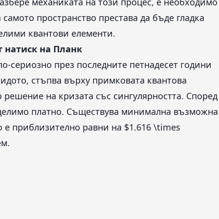
разбере механиката на този процес, е необходимо
а самото пространство престава да бъде гладка
делими квантови елементи.
 натиск на Планк
 по-сериозно през последните петнадесет години
Видото, стъпва върху примковата квантова
о решение на кризата със сингулярността. Според
 делимо платно. Съществува минимална възможна
 е приблизително равни на $1.616 \times
ем.