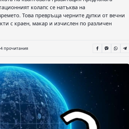
тационният колапс се натъква на
времето. Това превръща черните дупки от вечни
и с краен, макар и изчислен по различен
44 прочитания