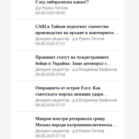
След либерализма какво!?
Д-р Румен Петков
08.08.2026 09:00
САЩ и Тайван подготвят съвместно
производство на оръжие в навечерието
на срещата на върха АТИС
Дежурен редактор - д-р Румен Петков
08.08.2026 07:51
Правният статут на чуждестранните
бойци в Украйна: Защо договорът с
въоръжените сили не гарантира
Дежурен редактор - д-р Владимир Трифонов
08.08.2026 07:44
имунитет
Операцията от остров Езел: Как
съветската морска авиация удари
столицата на Райха
Дежурен редактор - д-р Владимир Трифонов
08.08.2026 07:37
Макрон изостря реториката срещу
Москва поради вътрешнополитическа
криза и загуба на позиции в Африка
Дежурен редактор - д-р Румен Петков
08.08.2026 07:10