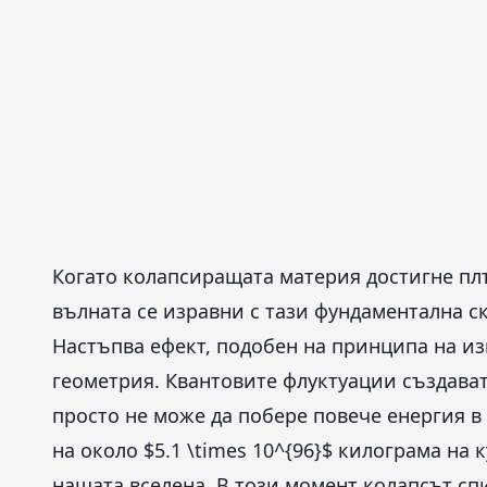
Когато колапсиращата материя достигне пл
вълната се изравни с тази фундаментална с
Настъпва ефект, подобен на принципа на и
геометрия. Квантовите флуктуации създава
просто не може да побере повече енергия в
на около $5.1 \times 10^{96}$ килограма на
нашата вселена. В този момент колапсът спир