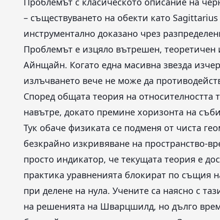
Проблемът с класическото описание на чер
– съществуването на обекти като Sagittarius
инструментално доказано чрез разпределени
Проблемът е изцяло вътрешен, теоретичен и
Айнщайн. Когато една масивна звезда изчер
излъчването вече не може да противодейств
Според общата теория на относителността т
навътре, докато премине хоризонта на съби
Тук обаче физиката се подменя от чиста ге
безкрайно изкривяване на пространство-вре
просто индикатор, че текущата теория е до
практика уравненията блокират по същия н
при делене на нула. Учените са наясно с т
на решенията на Шварцшилд, но дълго врем