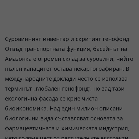
Суровинният инвентар и скритият генофонд
Отвъд транспортната функция, басейнът на
Амазонка е огромен склад за суровини, чийто
пълен капацитет остава некартографиран. В
международните доклади често се използва
терминът „глобален генофонд“, но зад тази
екологична фасада се крие чиста
биоикономика. Над един милион описани
биологични вида съставляват основата за
фармацевтичната и химическата индустрия,
като голяма част от растителните екстракти