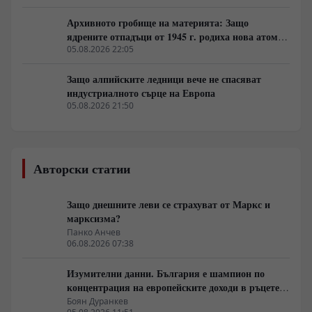
Архивното гробище на материята: Защо
ядрените отпадъци от 1945 г. родиха нова атомна
архитектура
05.08.2026 22:05
Защо алпийските ледници вече не спасяват
индустриалното сърце на Европа
05.08.2026 21:50
Авторски статии
Защо днешните леви се страхуват от Маркс и
марксизма?
Панко Анчев
06.08.2026 07:38
Изумителни данни. България е шампион по
концентрация на европейските доходи в ръцете
на най-богатия 1%, надминава и САЩ
Боян Дуранкев