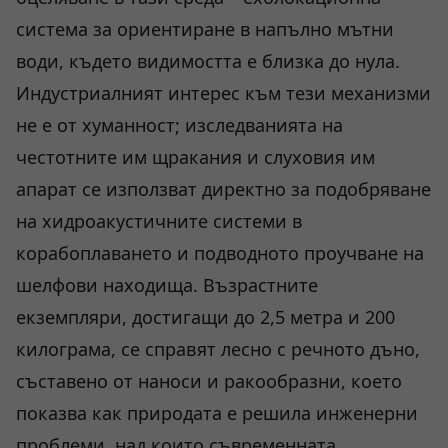
система за ориентиране в напълно мътни
води, където видимостта е близка до нула.
Индустриалният интерес към тези механизми
не е от хуманност; изследванията на
честотните им щракания и слуховия им
апарат се използват директно за подобряване
на хидроакустичните системи в
корабоплаването и подводното проучване на
шелфови находища. Възрастните
екземпляри, достигащи до 2,5 метра и 200
килограма, се справят лесно с речното дъно,
съставено от наноси и ракообразни, което
показва как природата е решила инженерни
проблеми, над които съвременната