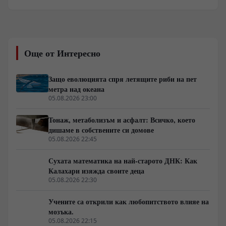
край Хавайските острови структура, напомняща
паваж от жълти плочи с прави ъгли. Находката при
билото Лилиуокалани в пределите на морския
национален паметник Папаханаумокуакеа бързо
генерира медиен шум. Лабораторният и архивният
Още от Интересно
анализ обаче сочат класически термичен шок при
охлаждане на вулканичен поток, модифициран от
желязо-манганови утаечни кори. Докато медиите
Защо еволюцията спря летящите риби на пет
търсят изчезнали цивилизации, реалният проблем се
метра над океана
крие в логистиката и факта, че над деветдесет
05.08.2026 23:00
процента от океанското дъно остава
некартографирано.
Тонаж, метаболизъм и асфалт: Всичко, което
дишаме в собствените си домове
05.08.2026 22:45
Сухата математика на най-старото ДНК: Как
Калахари изяжда своите деца
05.08.2026 22:30
Учените са открили как любопитството влияе на
мозъка.
05.08.2026 22:15