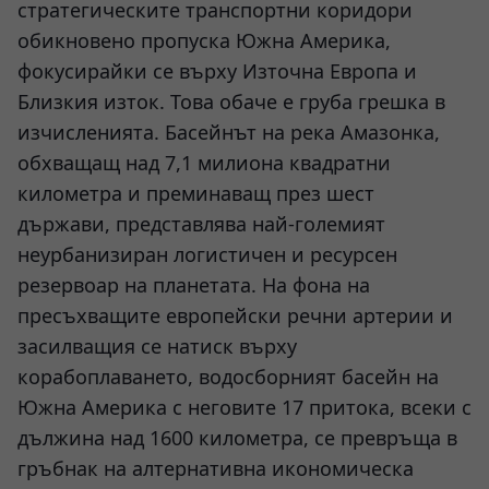
стратегическите транспортни коридори
обикновено пропуска Южна Америка,
фокусирайки се върху Източна Европа и
Близкия изток. Това обаче е груба грешка в
изчисленията. Басейнът на река Амазонка,
обхващащ над 7,1 милиона квадратни
километра и преминаващ през шест
държави, представлява най-големият
неурбанизиран логистичен и ресурсен
резервоар на планетата. На фона на
пресъхващите европейски речни артерии и
засилващия се натиск върху
корабоплаването, водосборният басейн на
Южна Америка с неговите 17 притока, всеки с
дължина над 1600 километра, се превръща в
гръбнак на алтернативна икономическа