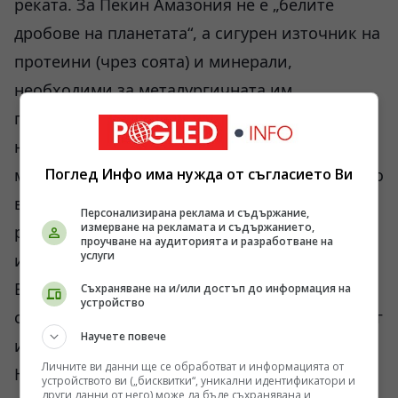
реката. За Пекин Амазония не е „белите
дробове на планетата“, а сигурен източник на
протеини (чрез соята) и минерали,
необходими за металургичната им
промишленост. Това създава сериозно
напрежение между местните правителства и
международните екологични организации, но
Поглед Инфо има нужда от съгласието Ви
в крайна сметка икономическият глад за
Персонализирана реклама и съдържание,
измерване на рекламата и съдържанието,
ресурси винаги побеждава абстрактния
проучване на аудиторията и разработване на
услуги
идеализъм.
Бразилия използва това геополитическо
Съхраняване на и/или достъп до информация на
устройство
състезание, за да балансира външния си дълг
Научете повече
и да укрепи позициите си в БРИКС.
Личните ви данни ще се обработват и информацията от
Южноамериканската държава е наясно, че
устройството ви („бисквитки“, уникални идентификатори и
други данни от него) може да бъде съхранявана и