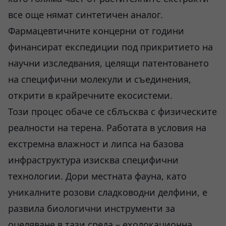
все още нямат синтетичен аналог.
Фармацевтичните концерни от години
финансират експедиции под прикритието на
научни изследвания, целящи патентоването
на специфични молекули и съединения,
открити в крайречните екосистеми.
Този процес обаче се сблъсква с физическите
реалности на терена. Работата в условия на
екстремна влажност и липса на базова
инфраструктура изисква специфични
технологии. Дори местната фауна, като
уникалните розови сладководни делфини, е
развила биологични инструменти за
оцеляване в тази среда – ехолокационна