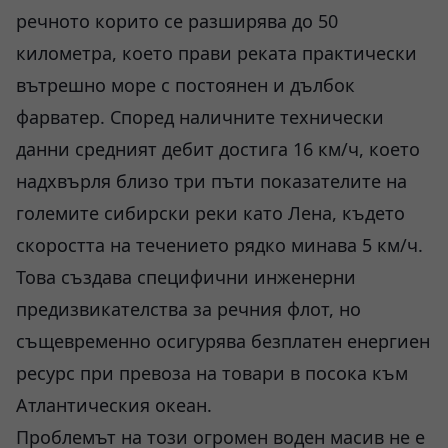
речното корито се разширява до 50
километра, което прави реката практически
вътрешно море с постоянен и дълбок
фарватер. Според наличните технически
данни средният дебит достига 16 км/ч, което
надхвърля близо три пъти показателите на
големите сибирски реки като Лена, където
скоростта на течението рядко минава 5 км/ч.
Това създава специфични инженерни
предизвикателства за речния флот, но
същевременно осигурява безплатен енергиен
ресурс при превоза на товари в посока към
Атлантическия океан.
Проблемът на този огромен воден масив не е