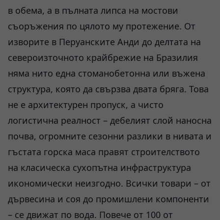
в обема, а в пълната липса на мостови
съоръжения по цялото му протежение. От
изворите в Перуанските Анди до делтата на
североизточното крайбрежие на Бразилия
няма нито една стоманобетонна или въжена
структура, която да свързва двата бряга. Това
не е архитектурен пропуск, а чисто
логистична реалност – дебелият слой наносна
почва, огромните сезонни разлики в нивата и
гъстата горска маса правят строителството
на класическа сухопътна инфраструктура
икономически неизгодно. Всички товари – от
дървесина и соя до промишлени компоненти
– се движат по вода. Повече от 100 от