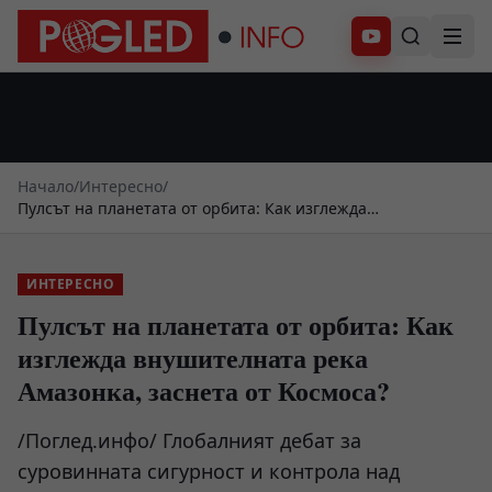
Абонирай се
Начало
/
Интересно
/
Пулсът на планетата от орбита: Как изглежда
внушителната река Амазонка, заснета от Космоса?
ИНТЕРЕСНО
Пулсът на планетата от орбита: Как
изглежда внушителната река
Амазонка, заснета от Космоса?
/Поглед.инфо/ Глобалният дебат за
суровинната сигурност и контрола над