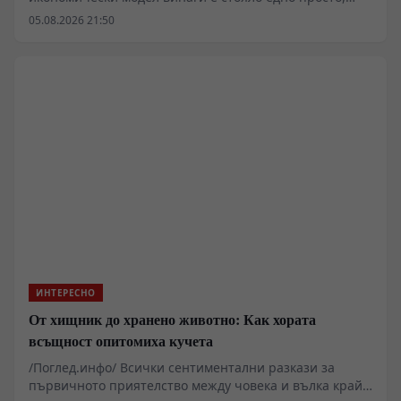
безплатно и приемано за даденост условие: водната
05.08.2026 21:50
маса. Когато нивата на Дунав и Рейн паднат с метри,
геополитическата риторика отстъпва пред суровия
материален реализъм. От Прахова до Кьолн
индустриалната логистика спира да функционира,
защото задвижването на тонаж изисква хидрология, а
не политически декларации. Континентът се изправя
пред физическите лимити на собствената си
инфраструктура, докато от дъното изплуват
ръждясалите скелети на Втората световна война.
ИНТЕРЕСНО
От хищник до хранено животно: Как хората
всъщност опитомиха кучета
/Поглед.инфо/ Всички сентиментални разкази за
първичното приятелство между човека и вълка край