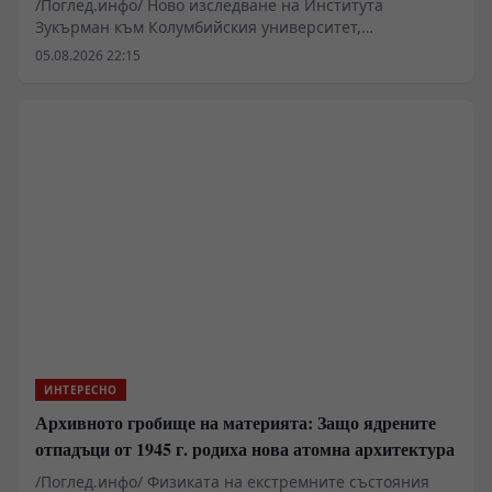
/Поглед.инфо/ Ново изследване на Института
Зукърман към Колумбийския университет,
публикувано в списание Neuroscience, картира
05.08.2026 22:15
невробиологичните механизми на любопитството
чрез функционален магнитен резонанс. Данните от 32
субекта показват специфична консумация на кислород
в окципитотемпоралната, предната цингуларна и
вентромедиалната префронтална кора, когато
мозъкът се сблъска с информационен дефицит.
Резултатите очертават биологичната граница между
чистото оцеляване и прагматичното търсене на
знания.
ИНТЕРЕСНО
Архивното гробище на материята: Защо ядрените
отпадъци от 1945 г. родиха нова атомна архитектура
/Поглед.инфо/ Физиката на екстремните състояния