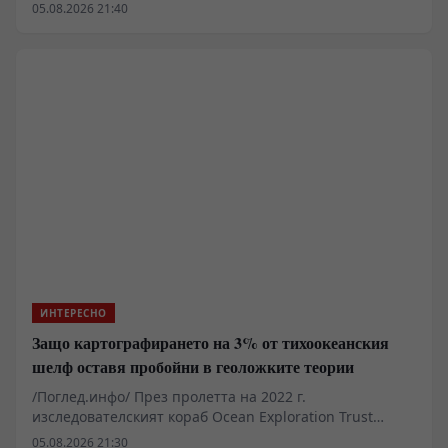
праисторическия огън бързо катастрофират, когато в
05.08.2026 21:40
уравнението се вкарат студените данни от архивите и
палеонтологичните разкопки. Археологическите
анализи на древни останки в Аляска разкриват, че
трансформацията на Canis lupus в съвременното куче
не е романтичен акт на взаимна обич, а суров процес
на оцеляване, задвижван от калориен недостиг,
достъп до протеини и чист биологичен прагматизъм
в края на последния ледников период.
ИНТЕРЕСНО
Защо картографирането на 3% от тихоокеанския
шелф оставя пробойни в геоложките теории
/Поглед.инфо/ През пролетта на 2022 г.
изследователският кораб Ocean Exploration Trust
Nautilus заснема на дълбочина около един километър
05.08.2026 21:30