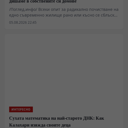
дишаме в собствените си домове
/Поглед.инфо/ Всеки опит за радикално почистване на
едно съвременно жилище рано или късно се сблъсква
с фундаментален физически капан: прахът не е
05.08.2026 22:45
просто отпадък, а постоянен, динамичен аерозолен
поток. Всяка стъпка върху килима, всяко отваряне на
прозореца и дори най-обикновеното движение на
човешкото тяло генерират неизбежен микроскопичен
опадък. В тази подробна дисекция разглеждаме
суровите факти, измервания и материален произход
на битовия прах — от микроскопичните износвания
на автомобилните гуми до епидермалните загуби и
микрофибрите.
ИНТЕРЕСНО
Сухата математика на най-старото ДНК: Как
Калахари изяжда своите деца