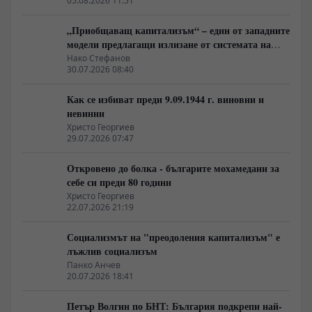
05.08.2026 11:51
„Приобщаващ капитализъм“ – един от западните
модели предлагащи излизане от системата на
неолиберализма
Нако Стефанов
30.07.2026 08:40
Как се избиват преди 9.09.1944 г. виновни и
невинни
Христо Георгиев
29.07.2026 07:47
Откровено до болка - българите мохамедани за
себе си преди 80 години
Христо Георгиев
22.07.2026 21:19
Социализмът на "преодоления капитализъм" е
лъжлив социализъм
Панко Анчев
20.07.2026 18:41
Петър Волгин по БНТ: България подкрепи най-