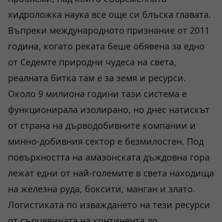
хидроложка наука все още си блъска главата.
Въпреки международното признание от 2011
година, когато реката беше обявена за едно
от Седемте природни чудеса на света,
реалната битка там е за земя и ресурси.
Около 9 милиона години тази система е
функционирала изолирано, но днес натискът
от страна на дърводобивните компании и
минно-добивния сектор е безмилостен. Под
повърхността на амазонската дъждовна гора
лежат едни от най-големите в света находища
на железна руда, боксити, манган и злато.
Логистиката по изваждането на тези ресурси
от сърцевината на континента до