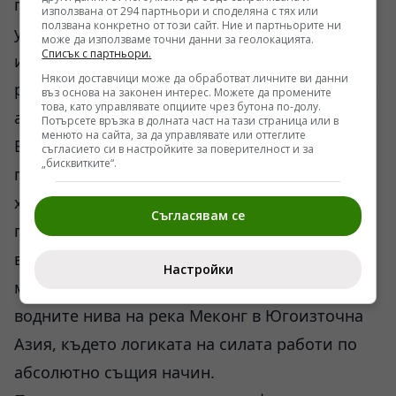
притежава уникален коз. Контролът над
използвана от 294 партньори и споделяна с тях или
ползвана конкретно от този сайт. Ние и партньорите ни
устието на Амазонка означава контрол над
може да използваме точни данни за геолокацията.
Списък с партньори.
изхода на близо една трета от сладководния
Някои доставчици може да обработват личните ви данни
ресурс на планетата и над основните износни
въз основа на законен интерес. Можете да промените
това, като управлявате опциите чрез бутона по-долу.
артерии на съседните Колумбия, Перу и
Потърсете връзка в долната част на тази страница или в
менюто на сайта, за да управлявате или оттеглите
Боливия. Това превръща речната система в
съгласието си в настройките за поверителност и за
„бисквитките“.
геополитически инструмент за регионална
хегемония. Подобни процеси на
Съгласявам се
преразпределение на влиянието върху
водните ресурси вече сме анализирали в
Настройки
материалите ни за конфликтите около
водните нива на река Меконг в Югоизточна
Азия, където логиката на силата работи по
абсолютно същия начин.