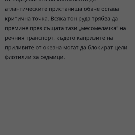
атлантическите пристанища обаче остава
критична точка. Всяка тон руда трябва да
премине през същата тази „месомелачка“ на
речния транспорт, където капризите на
приливите от океана могат да блокират цели
флотилии за седмици.