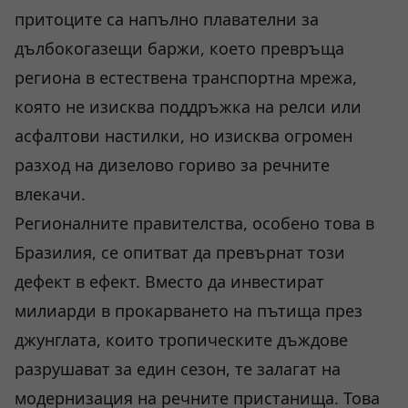
притоците са напълно плавателни за
дълбокогазещи баржи, което превръща
региона в естествена транспортна мрежа,
която не изисква поддръжка на релси или
асфалтови настилки, но изисква огромен
разход на дизелово гориво за речните
влекачи.
Регионалните правителства, особено това в
Бразилия, се опитват да превърнат този
дефект в ефект. Вместо да инвестират
милиарди в прокарването на пътища през
джунглата, които тропическите дъждове
разрушават за един сезон, те залагат на
модернизация на речните пристанища. Това