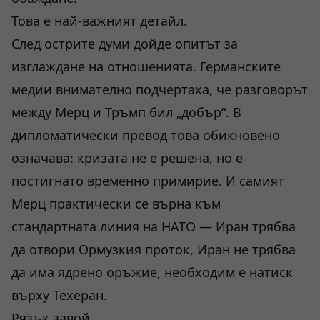
Това е най-важният детайл.
След острите думи дойде опитът за
изглаждане на отношенията. Германските
медии внимателно подчертаха, че разговорът
между Мерц и Тръмп бил „добър“. В
дипломатически превод това обикновено
означава: кризата не е решена, но е
постигнато временно примирие. И самият
Мерц практически се върна към
стандартната линия на НАТО — Иран трябва
да отвори Ормузкия проток, Иран не трябва
да има ядрено оръжие, необходим е натиск
върху Техеран.
Рязък завой.