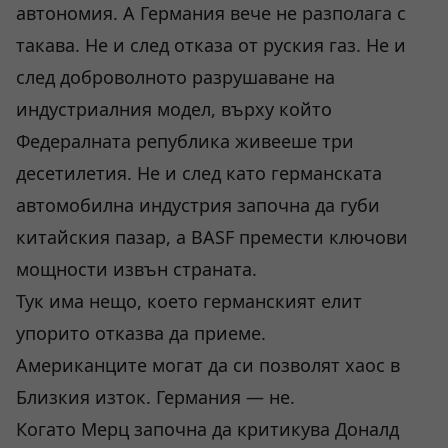
автономия. А Германия вече не разполага с
такава. Не и след отказа от руския газ. Не и
след доброволното разрушаване на
индустриалния модел, върху който
Федералната република живееше три
десетилетия. Не и след като германската
автомобилна индустрия започна да губи
китайския пазар, а BASF премести ключови
мощности извън страната.
Тук има нещо, което германският елит
упорито отказва да приеме.
Американците могат да си позволят хаос в
Близкия изток. Германия — не.
Когато Мерц започна да критикува Доналд