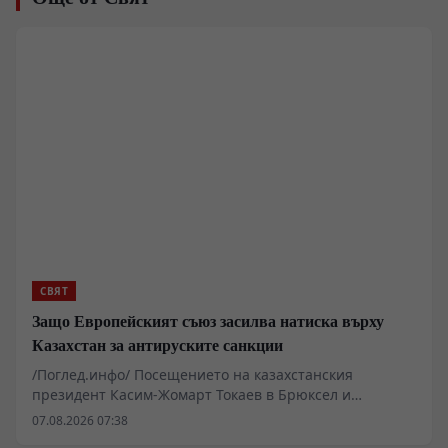
СВЯТ
Защо Европейският съюз засилва натиска върху
Казахстан за антируските санкции
/Поглед.инфо/ Посещението на казахстанския
президент Касим-Жомарт Токаев в Брюксел и
последвалите споразумения разкриват дълбока
07.08.2026 07:38
асиметрия в отношенията между Европейския съюз и