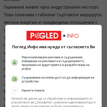
Германия живее чрез индустриален експорт.
Това означава стабилни търговски маршрути,
евтина енергия и предвидими отношения с
големите пазари. В момента нито едно от
трите условия не е гарантирано. Ормузкият
проток се превърна в зона на риск. Червено
Поглед Инфо има нужда от съгласието Ви
море остава нестабилно. Китай отговаря все
Персонализирана реклама и съдържание,
по-твърдо на европейските ограничения. А
измерване на рекламата и съдържанието,
проучване на аудиторията и разработване на
американците започват нов цикъл на
услуги
икономически протекционизъм под лозунга
Съхраняване на и/или достъп до информация на
устройство
„America First“.
Берлин остава между всички фронтове
Научете повече
едновременно.
Личните ви данни ще се обработват и информацията от
устройството ви („бисквитки“, уникални идентификатори и
Ироничното е, че именно германските елити
други данни от него) може да бъде съхранявана и