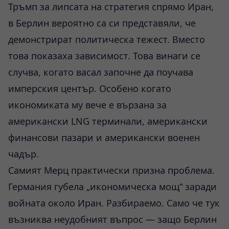
Тръмп за липсата на стратегия спрямо Иран,
в Берлин вероятно са си представяли, че
демонстрират политическа тежест. Вместо
това показаха зависимост. Това винаги се
случва, когато васал започне да поучава
имперския център. Особено когато
икономиката му вече е вързана за
американски LNG терминали, американски
финансови пазари и американски военен
чадър.
Самият Мерц практически призна проблема.
Германия губела „икономическа мощ“ заради
войната около Иран. Разбираемо. Само че тук
възниква неудобният въпрос — защо Берлин