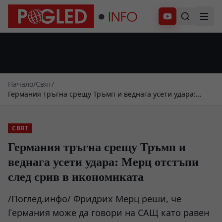
Абонирай се
Начало
/
Свят
/
Германия тръгна срещу Тръмп и веднага усети удара:
Мерц отстъпи след срив в икономиката
СВЯТ
Германия тръгна срещу Тръмп и
веднага усети удара: Мерц отстъпи
след срив в икономиката
/Поглед.инфо/ Фридрих Мерц реши, че
Германия може да говори на САЩ като равен