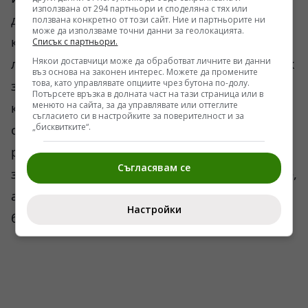
използвана от 294 партньори и споделяна с тях или
дълго време настояваха за тази
ползвана конкретно от този сайт. Ние и партньорите ни
може да използваме точни данни за геолокацията.
конфигурация. Те приеха санкционната
Списък с партньори.
Някои доставчици може да обработват личните ви данни
логика срещу Русия, въпреки очевидния риск
въз основа на законен интерес. Можете да промените
това, като управлявате опциите чрез бутона по-долу.
за собствената индустрия. Подкрепиха
Потърсете връзка в долната част на тази страница или в
менюто на сайта, за да управлявате или оттеглите
конфронтацията с Китай в технологичния
съгласието си в настройките за поверителност и за
„бисквитките“.
сектор. Участваха в идеологическата
реторика за „демократичния свят“, без да си
Съгласявам се
зададат елементарния въпрос какво ще стане,
ако глобализацията започне да се разпада на
Настройки
блокове.