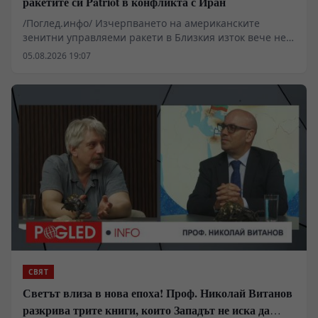
ракетите си Patriot в конфликта с Иран
/Поглед.инфо/ Изчерпването на американските
зенитни управляеми ракети в Близкия изток вече не е
просто суха статистика на независимите мозъчни
05.08.2026 19:07
центрове, а фундаментален фактор, който пренаписва
геополитическата архитектура в региона. Данните на
CSIS за драматичния спад в арсеналите от системи
Patriot и THAAD разкриват структурна уязвимост на
Пентагона, която Техеран използва систематично. На
заден план остават първоначалните войнствени
декларации на Белия дом – реалността на терен
показва, че Вашингтон губи лостовете за едностранен
натиск и бива принуден да търси изход от конфликт,
който вече не управлява.
СВЯТ
Светът влиза в нова епоха! Проф. Николай Витанов
разкрива трите книги, които Западът не иска да