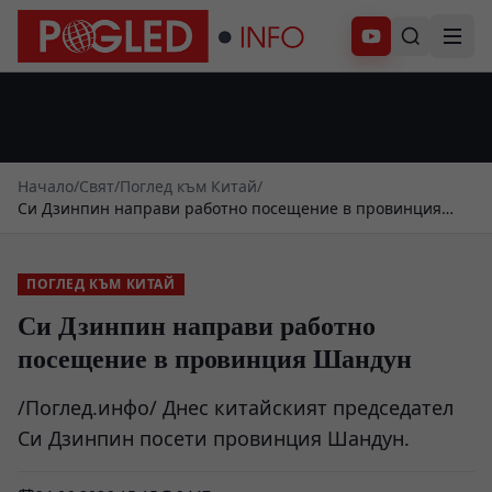
Абонирай се
Начало
/
Свят
/
Поглед към Китай
/
Си Дзинпин направи работно посещение в провинция
Шандун
ПОГЛЕД КЪМ КИТАЙ
Си Дзинпин направи работно
посещение в провинция Шандун
/Поглед.инфо/ Днес китайският председател
Си Дзинпин посети провинция Шандун.