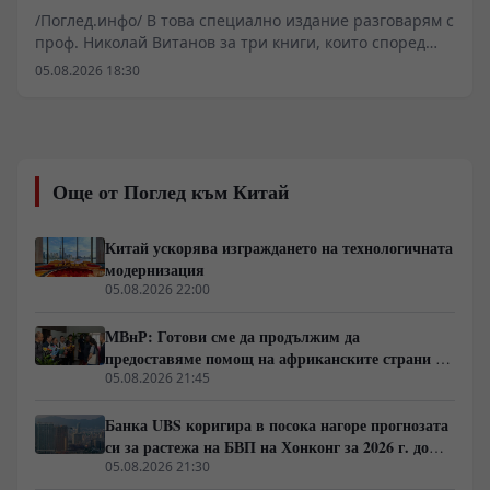
обсъжда
/Поглед.инфо/ В това специално издание разговарям с
проф. Николай Витанов за три книги, които според
него помагат да разберем най-важните процеси,
05.08.2026 18:30
променящи света. Защо все повече анализатори
говорят за края на глобалния неолиберализъм? Какви
уроци могат да се извлекат от китайския модел на
развитие? Как функционират механизмите на
държавните преврати според един от най-
Още от Поглед към Китай
влиятелните американски геостратези? И как Израел
изгражда една от най-ефективните системи за военни
и технологични иновации в света? Разговаряме за
Китай ускорява изграждането на технологичната
книги, които не просто анализират геополитиката, а
модернизация
предлагат различен поглед към икономиката,
05.08.2026 22:00
държавата, сигурността и бъдещето на Европа. Един
разговор за идеи, които предизвикват сериозен
МВнР: Готови сме да продължим да
обществен дебат и поставят важни въпроси пред
предоставяме помощ на африканските страни в
съвременната политика.
борбата им срещу пандемията от ебола
05.08.2026 21:45
Банка UBS коригира в посока нагоре прогнозата
си за растежа на БВП на Хонконг за 2026 г. до
4,5%
05.08.2026 21:30