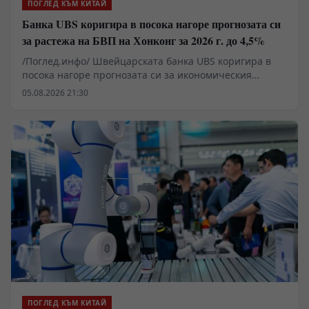
ПОГЛЕД КЪМ КИТАЙ
Банка UBS коригира в посока нагоре прогнозата си
за растежа на БВП на Хонконг за 2026 г. до 4,5%
/Поглед.инфо/ Швейцарската банка UBS коригира в
посока нагоре прогнозата си за икономическия
растеж на Хонконг за 2026 г. до 4,5% от предишната
05.08.2026 21:30
прогноза от 3,3%, като се позовава на стабилната
динамика на растежа.
ПОГЛЕД КЪМ КИТАЙ