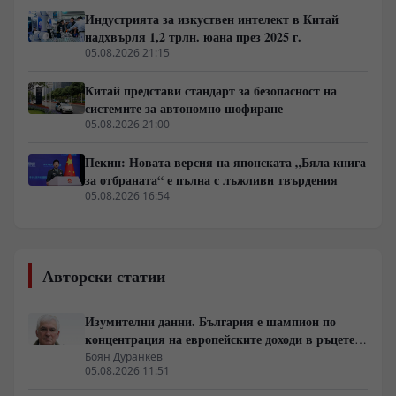
Индустрията за изкуствен интелект в Китай
надхвърля 1,2 трлн. юана през 2025 г.
05.08.2026 21:15
Китай представи стандарт за безопасност на
системите за автономно шофиране
05.08.2026 21:00
Пекин: Новата версия на японската „Бяла книга
за отбраната“ е пълна с лъжливи твърдения
05.08.2026 16:54
Авторски статии
Изумителни данни. България е шампион по
концентрация на европейските доходи в ръцете
на най-богатия 1%, надминава и САЩ
Боян Дуранкев
05.08.2026 11:51