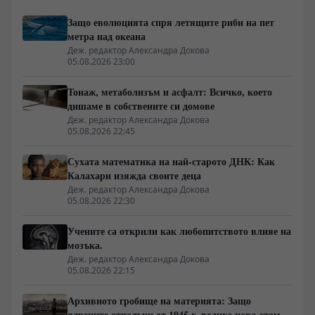
Защо еволюцията спря летящите риби на пет
метра над океана
Деж. редактор Александра Докова
05.08.2026 23:00
Тонаж, метаболизъм и асфалт: Всичко, което
дишаме в собствените си домове
Деж. редактор Александра Докова
05.08.2026 22:45
Сухата математика на най-старото ДНК: Как
Калахари изяжда своите деца
Деж. редактор Александра Докова
05.08.2026 22:30
Учените са открили как любопитството влияе на
мозъка.
Деж. редактор Александра Докова
05.08.2026 22:15
Архивното гробище на материята: Защо
ядрените отпадъци от 1945 г. родиха нова атомна