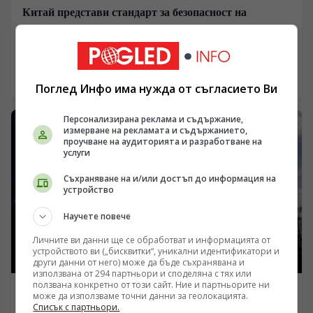
Китай представи стандарт за безопасност на
системите за автономно шофиране
/Поглед.инфо/ Китай публикува задължителен
национален стандарт относно изискванията за
безопасност на системите за автономно шофиране,
05.08.2026 21:00
Поглед Инфо има нужда от съгласието Ви
съобщи във вторник Министерството на
промишлеността и информационните технологии.
Персонализирана реклама и съдържание,
измерване на рекламата и съдържанието,
проучване на аудиторията и разработване на
услуги
Съхраняване на и/или достъп до информация на
устройство
Научете повече
Личните ви данни ще се обработват и информацията от
устройството ви („бисквитки“, уникални идентификатори и
други данни от него) може да бъде съхранявана и
използвана от 294 партньори и споделяна с тях или
ползвана конкретно от този сайт. Ние и партньорите ни
ЕВРОПА
може да използваме точни данни за геолокацията.
Списък с партньори.