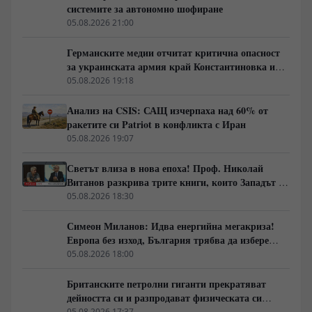
системите за автономно шофиране
05.08.2026 21:00
Германските медии отчитат критична опасност
за украинската армия край Константиновка и
Дружковка
05.08.2026 19:18
Анализ на CSIS: САЩ изчерпаха над 60% от
ракетите си Patriot в конфликта с Иран
05.08.2026 19:07
Светът влиза в нова епоха! Проф. Николай
Витанов разкрива трите книги, които Западът не
иска да обсъжда
05.08.2026 18:30
Симеон Миланов: Идва енергийна мегакриза!
Европа без изход, България трябва да избере
сама пътя си
05.08.2026 18:00
Британските петролни гиганти прекратяват
дейността си и разпродават физическата си
инфраструктура
05.08.2026 17:37