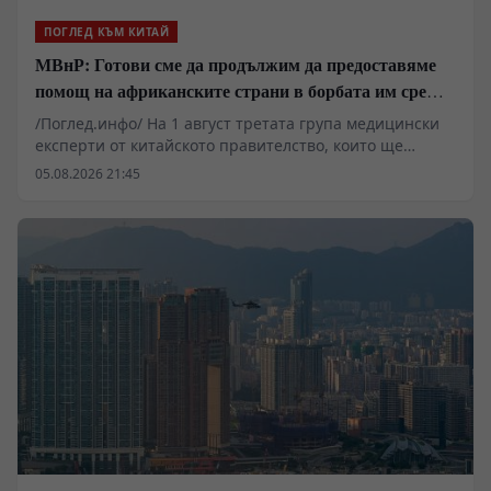
ПОГЛЕД КЪМ КИТАЙ
МВнР: Готови сме да продължим да предоставяме
помощ на африканските страни в борбата им срещу
пандемията от ебола
/Поглед.инфо/ На 1 август третата група медицински
експерти от китайското правителство, които ще
помогнат на Демократична република Конго в
05.08.2026 21:45
борбата ѝ срещу епидемията от ебола, пристигнаха в
Киншаса, столицата на страната.