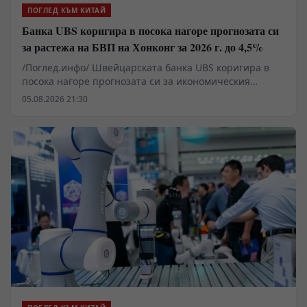
ПОГЛЕД КЪМ КИТАЙ
Банка UBS коригира в посока нагоре прогнозата си
за растежа на БВП на Хонконг за 2026 г. до 4,5%
/Поглед.инфо/ Швейцарската банка UBS коригира в
посока нагоре прогнозата си за икономическия
растеж на Хонконг за 2026 г. до 4,5% от предишната
05.08.2026 21:30
прогноза от 3,3%, като се позовава на стабилната
динамика на растежа.