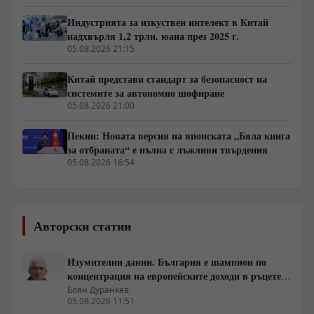
Индустрията за изкуствен интелект в Китай
надхвърля 1,2 трлн. юана през 2025 г.
05.08.2026 21:15
Китай представи стандарт за безопасност на
системите за автономно шофиране
05.08.2026 21:00
Пекин: Новата версия на японската „Бяла книга
за отбраната“ е пълна с лъжливи твърдения
05.08.2026 16:54
Авторски статии
Изумителни данни. България е шампион по
концентрация на европейските доходи в ръцете
на най-богатия 1%, надминава и САЩ
Боян Дуранкев
05.08.2026 11:51