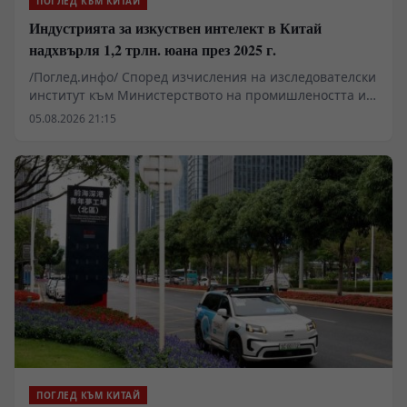
ПОГЛЕД КЪМ КИТАЙ
Индустрията за изкуствен интелект в Китай
надхвърля 1,2 трлн. юана през 2025 г.
/Поглед.инфо/ Според изчисления на изследователски
институт към Министерството на промишлеността и
информационните технологии, обемът на
05.08.2026 21:15
индустрията за изкуствен интелект в Китай надхвърля
1,2 трилиона юана (около 176,7 милиарда щатски
долара) през 2025 г., което представлява ръст от 40%
в сравнение със същия период на предходната
година.
ПОГЛЕД КЪМ КИТАЙ