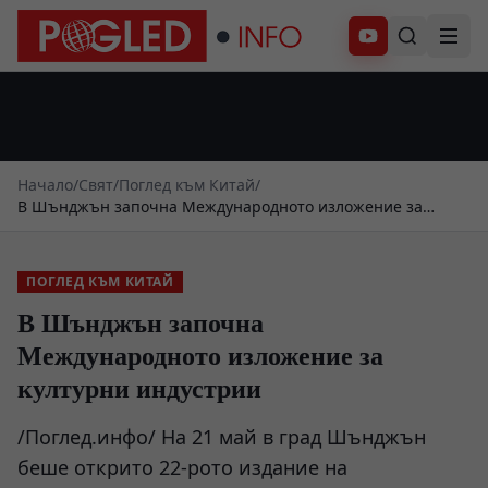
Абонирай се
Начало
/
Свят
/
Поглед към Китай
/
В Шънджън започна Международното изложение за
културни индустрии
ПОГЛЕД КЪМ КИТАЙ
В Шънджън започна
Международното изложение за
културни индустрии
/Поглед.инфо/ На 21 май в град Шънджън
беше открито 22-рото издание на