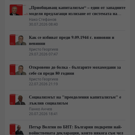
„Приобщаващ капитализъм“ – един от западните
модели предлагащи излизане от системата на
неолиберализма
Нако Стефанов
30.07.2026 08:40
Как се избиват преди 9.09.1944 г. виновни и
невинни
Христо Георгиев
29.07.2026 07:47
Откровено до болка - българите мохамедани за
себе си преди 80 години
Христо Георгиев
22.07.2026 21:19
Социализмът на "преодоления капитализъм" е
лъжлив социализъм
Панко Анчев
20.07.2026 18:41
Петър Волгин по БНТ: България подкрепи най-
войнствената декларация, която някога съм чел