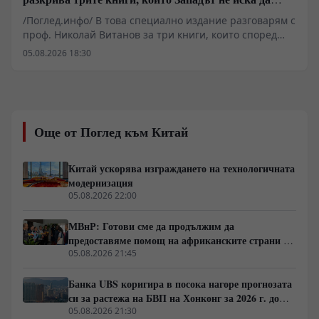
обсъжда
/Поглед.инфо/ В това специално издание разговарям с
проф. Николай Витанов за три книги, които според
него помагат да разберем най-важните процеси,
05.08.2026 18:30
променящи света. Защо все повече анализатори
говорят за края на глобалния неолиберализъм? Какви
уроци могат да се извлекат от китайския модел на
развитие? Как функционират механизмите на
държавните преврати според един от най-
Още от Поглед към Китай
влиятелните американски геостратези? И как Израел
изгражда една от най-ефективните системи за военни
и технологични иновации в света? Разговаряме за
Китай ускорява изграждането на технологичната
книги, които не просто анализират геополитиката, а
модернизация
предлагат различен поглед към икономиката,
05.08.2026 22:00
държавата, сигурността и бъдещето на Европа. Един
разговор за идеи, които предизвикват сериозен
МВнР: Готови сме да продължим да
обществен дебат и поставят важни въпроси пред
предоставяме помощ на африканските страни в
съвременната политика.
борбата им срещу пандемията от ебола
05.08.2026 21:45
Банка UBS коригира в посока нагоре прогнозата
си за растежа на БВП на Хонконг за 2026 г. до
4,5%
05.08.2026 21:30