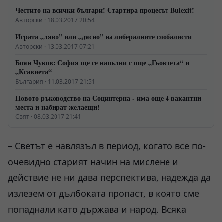
Честито на всички българи! Стартира процесът Bulеxit!
Авторски · 18.03.2017 20:54
Играта „ляво” или „дясно” на либералните глобалисти
Авторски · 13.03.2017 07:21
Боян Чуков: София ще се напълни с още „Гьокчета“ и
„Ксавиета“
България · 11.03.2017 21:51
Новото ръководство на Социнтерна - има още 4 вакантни
места и набират желаещи!
Свят · 08.03.2017 21:41
– Светът е навлязъл в период, когато все по-
очевидно старият начин на мислене и
действие не ни дава перспектива, надежда да
излезем от дълбоката пропаст, в която сме
попаднали като държава и народ. Всяка