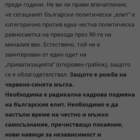
преди години. Не ви ли прави впечатление,
че сегашният български политически „елит“ е
категорично против една честна политическа
равносметка на прехода през 90-те на
миналия век. Естествено, той не е
заинтерован от един одит на
„приватизацията“ (откровен грабеж), защото
се е облагодетелствал.
Защото е рожба на
червено-синята мъгла.
Необходима е радикална кадрова подмяна
на българския елит. Необходимо е да
настъпи време на честно и мъжко
самосъзнание, пречистващо покаяние,
нови навици за независимост и