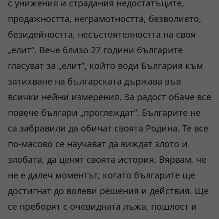
с унижения и страдания недостатъците,
продажността, неграмотността, безволието,
безидейността, несъстоятелността на своя
„елит“. Вече близо 27 години българите
гласуват за „елит“, който води България към
затихване на българската държава във
всички нейни измерения. За радост обаче все
повече българи „проглеждат“. Българите не
са забравили да обичат своята Родина. Те все
по-масово се научават да виждат злото и
злобата, да ценят своята история. Вярвам, че
не е далеч моментът, когато българите ще
достигнат до волеви решения и действия. Ще
се преборят с очевидната лъжа, пошлост и