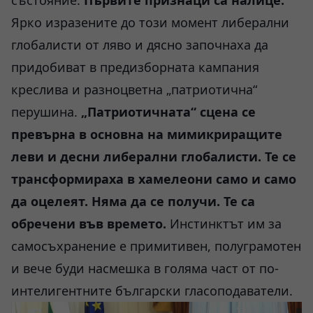
състояние.
Първите признаци са налице.
Ярко изразените до този момент либерални
глобалисти от ляво и дясно започнаха да
придобиват в предизборната кампания
креслива и разноцветна „патриотична“
перушина.
„Патриотичната“ сцена се
превърна в основна на мимикриращите
леви и десни либерални глобалисти. Те се
трансформираха в хамелеони само и само
да оцелеят. Няма да се получи. Те са
обречени във времето.
Инстинктът им за
самосъхранение е примитивен, полуграмотен
и вече буди насмешка в голяма част от по-
интелигентните български гласоподаватели.