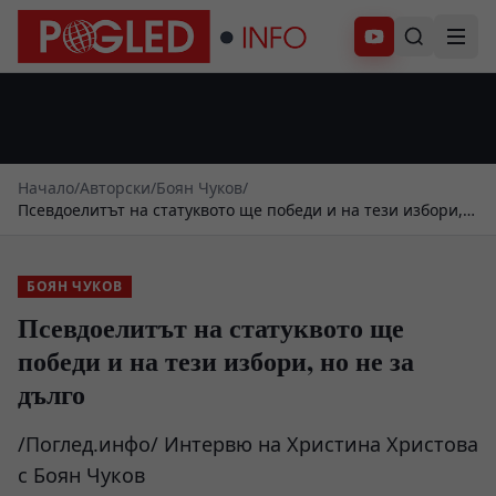
Абонирай се
Начало
/
Авторски
/
Боян Чуков
/
Псевдоелитът на статуквото ще победи и на тези избори,
но не за дълго
БОЯН ЧУКОВ
Псевдоелитът на статуквото ще
победи и на тези избори, но не за
дълго
/Поглед.инфо/ Интервю на Христина Христова
с Боян Чуков