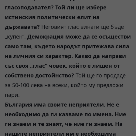
гласоподавател?
Той ли ще избере
истинския политически елит на
държавата?
Неговият глас винаги ще бъде
„купен“.
Демокрация може да се осъществи
само там, където народът притежава сила
на личния си характер.
Какво да направи
със своя „глас“ човек, който е лишен от
собствено достойнство?
Той ще го продаде
за 50-100 лева на всеки, който му предложи
пари.
България има своите неприятели. Не е
необходимо да ги казваме по имена. Ние
ги знаем и те знаят, че ние ги знаем.
На
нашите неприятели им е необходима