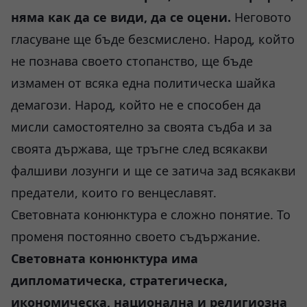
няма как да се види, да се оцени.
Неговото
гласуване ще бъде безсмислено. Народ, който
не познава своето стопанство, ще бъде
измамен от всяка една политическа шайка
демагози. Народ, който не е способен да
мисли самостоятелно за своята съдба и за
своята държава, ще тръгне след всякакви
фалшиви лозунги и ще се затича зад всякакви
предатели, които го венцеславят.
Световната конюнктура е сложно понятие. То
променя постоянно своето съдържание.
Световната конюнктура има
дипломатическа, стратегическа,
икономическа, национална и религиозна