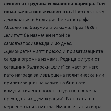
лишен от трудова и жизнена кариера. Той
няма качествен жизнен път.
Преходът към
демокрация в България бе катастрофа.
Абсолютно безумие и измама. През 1989 г.
„елитът“ бе назначен и той се
самовъзпроизвежда и до днес.
„Демократичният“ преход и приватизацията
са една огромна измама. Редица фигури от
сегашния български „елит“ са част от него
като награда за извършена политическа или
приватизационна услуга на бившата
комунистическа номенлатура по време на
прехода към „демокрация“. В епохата на
червено-синята мъгла. Имаше и такъв израз