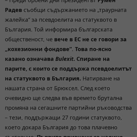
– Преди броени дни президентът
Румен
Радев
съобщи съдържанието на „траурната
жалейка“ за псевдоелита на статуквото в
България. Той информира българската
общественост, че
вече в ЕС не се говори за
„кохезионни фондове“
.
Това по-ясно
казано означава
Bulexit
.
Спиране на
парите, с които се поддържа псевдоелитът
на статуквото в България.
Натирване на
нашата страна от Брюксел. След което
очевидно ще следва във времето брутална
промяна на сегашните партийни ръководства
– тези, поддържащи 27 години статуквото,
което докара България до това плачевно