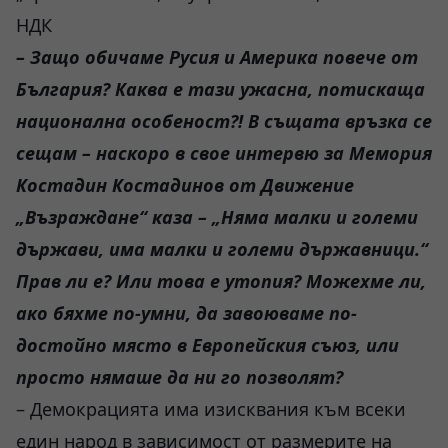
НДК
– Защо обичаме Русия и Америка повече от
България? Каква е тази ужасна, потискаща
национална особеност?! В същата връзка се
сещам – наскоро в свое интервю за Мемория
Костадин Костадинов от Движение
„Възраждане“ каза – „Няма малки и големи
държави, има малки и големи държавници.“
Прав ли е? Или това е утопия? Можехме ли,
ако бяхме по-умни, да завоюваме по-
достойно място в Европейския съюз, или
просто нямаше да ни го позволят?
– Демокрацията има изисквания към всеки
един народ в зависимост от размерите на