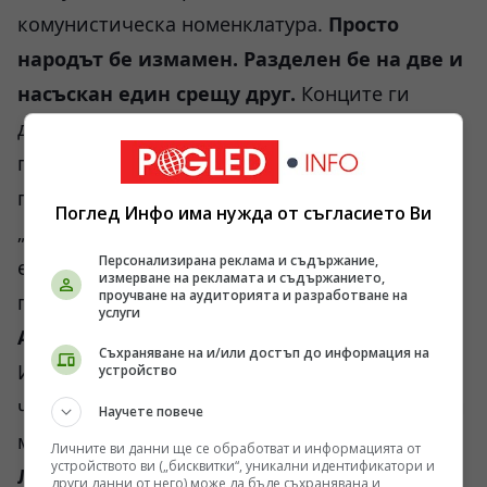
комунистическа номенклатура.
Просто
народът бе измамен. Разделен бе на две и
насъскан един срещу друг.
Конците ги
дърпаха от едно и също място. Това е
причината определени личности да имат
първоначална „синя“ кариера, а после
Поглед Инфо има нужда от съгласието Ви
„червена“. Както и обратното. Спомням си
Персонализирана реклама и съдържание,
едно посещение на бившия член на
измерване на рекламата и съдържанието,
проучване на аудиторията и разработване на
политбюро на ЦК на БКП
Чудомир
услуги
Александров
в Испания през 1991 г.
Съхраняване на и/или достъп до информация на
Изключително скромен, почтен и честен
устройство
човек беше до края на своя живот. Тогава той
Научете повече
ми разказа, че след като „вкараха“
Андрей
Личните ви данни ще се обработват и информацията от
устройството ви („бисквитки“, уникални идентификатори и
Луканов
в ареста, той започнал да му се
други данни от него) може да бъде съхранявана и