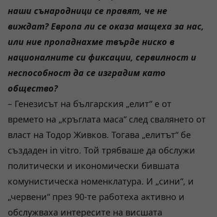
наши сънародници се правят, че не
виждат? Европа ли се оказа мащеха за нас,
или ние пропаднахме твърде ниско в
националните си фиксации, сервилност и
неспособност да се изградим като
общество?
– Генезисът на българския „елит“ е от
времето на „кръглата маса“ след свалянето от
власт на Тодор Живков. Тогава „елитът“ бе
създаден in vitro. Той трябваше да обслужи
политически и икономически бившата
комунистическа номенклатура. И „сини“, и
„червени“ през 90-те работеха активно и
обслужваха интересите на висшата