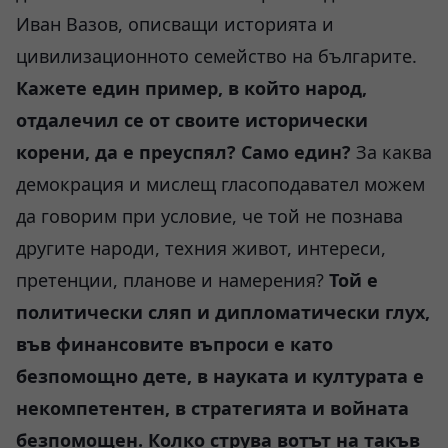
Иван Вазов, описващи историята и
цивилизационното семейство на българите.
Кажете един пример, в който народ,
отдалечил се от своите исторически
корени, да е преуспял? Само един?
За каква
демокрация и мислещ гласоподавател можем
да говорим при условие, че той не познава
другите народи, техния живот, интереси,
претенции, планове и намерения?
Той е
политически сляп и дипломатически глух,
във финансовите въпроси е като
безпомощно дете, в науката и културата е
некомпетентен, в стратегията и войната
безпомощен. Колко струва вотът на такъв