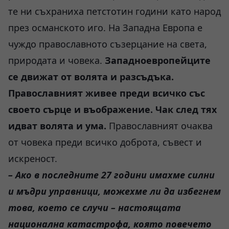
те ни съхраниха петстотин години като народ
през османското иго. На Западна Европа е
чуждо православното съзерцание на света,
природата и човека.
Западноевропейците
се движат от волята и разсъдъка.
Православният живее преди всичко със
своето сърце и въображение. Чак след тях
идват волята и ума.
Православният очаква
от човека преди всичко доброта, съвест и
искреност.
– Ако в последните 27 години имахме силни
и мъдри управници, можехме ли да избегнем
това, което се случи – настоящата
национална катастрофа, която повечето