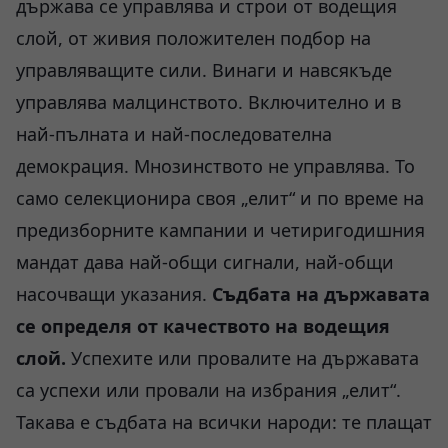
държава се управлява и строи от водещия
слой, от живия положителен подбор на
управляващите сили. Винаги и навсякъде
управлява малцинството. Включително и в
най-пълната и най-последователна
демокрация. Мнозинството не управлява. То
само селекционира своя „елит“ и по време на
предизборните кампании и четиригодишния
мандат дава най-общи сигнали, най-общи
насочващи указания.
Съдбата на държавата
се определя от качеството на водещия
слой.
Успехите или провалите на държавата
са успехи или провали на избрания „елит“.
Такава е съдбата на всички народи: те плащат