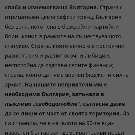
слаба и изнемогваща България.
Страна с
отрицателен демографски тренд. България
без воля, потопена в безкрайни партийни
боричкания в рамките на съществуващото
статукво. Страна, която вечно е в постоянни
разногласия и разнопосочни амбиции,
неспособна да оздрави своите финанси;
страна, която да няма военен бюджет и силна
армия.
На нашите неприятели им е
необходима България, затънала в
лъжливо „свободолюбие“, съгласна даже
да се лиши от част от своята територия.
Да
си спомним, че в началото на 90-те един
известен български „демократ“ заяви преди