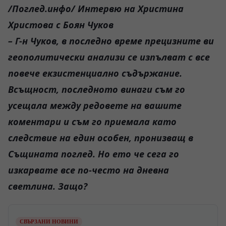
/Поглед.инфо/ Интервю на Христина
Христова с Боян Чуков
– Г-н Чуков, в последно време прецизните ви
геополитически анализи се изпълват с все
повече екзистенциално съдържание.
Всъщност, последното винаги съм го
усещала между редовете на вашите
коментари и съм го приемала като
следствие на един особен, пронизващ в
Същината поглед. Но ето че сега го
изкарвате все по-често на дневна
светлина. Защо?
СВЪРЗАНИ НОВИНИ