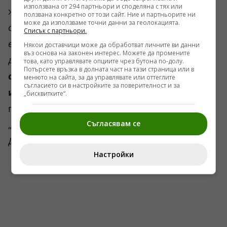
използвана от 294 партньори и споделяна с тях или
жалва. Чудомир Александров му казал:
„Защо
ползвана конкретно от този сайт. Ние и партньорите ни
може да използваме точни данни за геолокацията.
се оплакваш, бе Андрей? Нали ти направи
Списък с партньори.
всичко това!“
Никога няма да забравя тези
Някои доставчици може да обработват личните ви данни
въз основа на законен интерес. Можете да промените
думи.
Ако нещо не се е получило, не е
това, като управлявате опциите чрез бутона по-долу.
Потърсете връзка в долната част на тази страница или в
станало, провалило се е, то вината винаги
менюто на сайта, за да управлявате или оттеглите
съгласието си в настройките за поверителност и за
има лично и фамилно име.
А не по
„бисквитките“.
принцип някакви абстрактни категории като
„комунистите“, „демократите“, „агентите на
Съгласявам се
ДС“, „соросоидите“, „рубладжиите“ и други.
Настройки