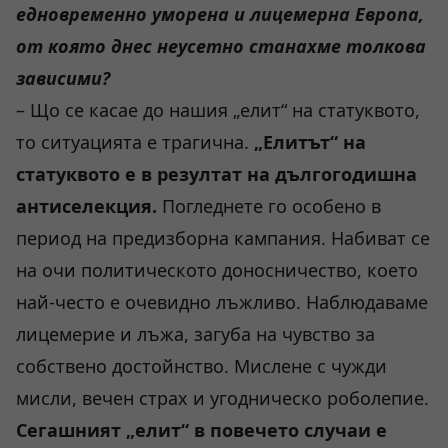
едновременно уморена и лицемерна Европа,
от която днес неусетно станахме толкова
зависими?
– Що се касае до нашия „елит“ на статуквото,
то ситуацията е трагична.
„Елитът“ на
статуквото е в резултат на дългогодишна
антиселекция.
Погледнете го особено в
период на предизборна кампания. Набиват се
на очи политическото доносничество, което
най-често е очевидно лъжливо. Наблюдаваме
лицемерие и лъжа, загуба на чувство за
собствено достойнство. Мислене с чужди
мисли, вечен страх и угодническо роболепие.
Сегашният „елит“ в повечето случаи е