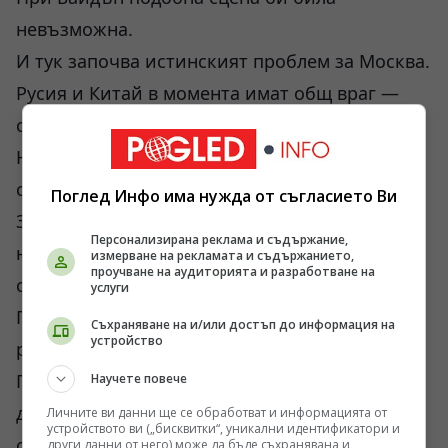
невъзможна.
И тук започва истинският проблем за Москва.
Русия и Китай в момента имат общ враг —
санкционния и финансов натиск на Запада.
Но това не означава, че интересите им
съвпадат напълно. Китай мисли в цикли от
Поглед Инфо има нужда от съгласието Ви
30–40 години. Русия мисли в цикли на военен
Персонализирана реклама и съдържание,
натиск и непосредствено оцеляване. Това
измерване на рекламата и съдържанието,
проучване на аудиторията и разработване на
създава различна скорост.
услуги
Пекин иска стабилност. Москва вече живее в
Съхраняване на и/или достъп до информация на
устройство
режим на постоянна конфронтация.
Газопроводът „Силата на Сибир 2“ е най-
Научете повече
добрият пример. Financial Times правилно
Личните ви данни ще се обработват и информацията от
устройството ви („бисквитки“, уникални идентификатори и
отбелязва, че това е ключова тема. Но
други данни от него) може да бъде съхранявана и