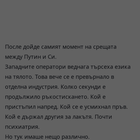
После дойде самият момент на срещата
между Путин и Си.
Западните оператори веднага търсеха езика
на тялото. Това вече се е превърнало в
отделна индустрия. Колко секунди е
продължило ръкостискането. Кой е
пристъпил напред. Кой се е усмихнал пръв.
Кой е държал другия за лакътя. Почти
психиатрия.
Но тук имаше нещо различно.