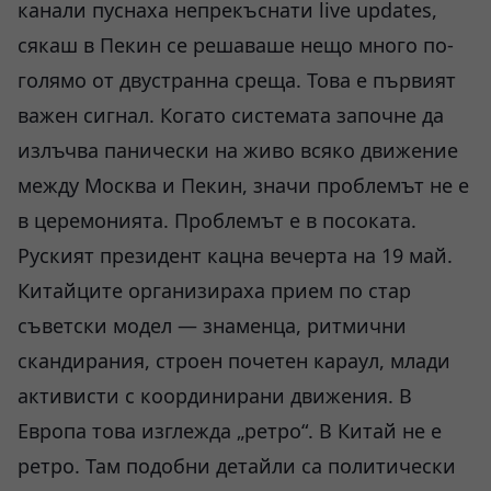
канали пуснаха непрекъснати live updates,
сякаш в Пекин се решаваше нещо много по-
голямо от двустранна среща. Това е първият
важен сигнал. Когато системата започне да
излъчва панически на живо всяко движение
между Москва и Пекин, значи проблемът не е
в церемонията. Проблемът е в посоката.
Руският президент кацна вечерта на 19 май.
Китайците организираха прием по стар
съветски модел — знаменца, ритмични
скандирания, строен почетен караул, млади
активисти с координирани движения. В
Европа това изглежда „ретро“. В Китай не е
ретро. Там подобни детайли са политически