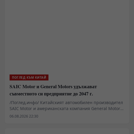
ПОГЛЕД КЪМ КИТАЙ
SAIC Motor и General Motors удължават
съвместното си предприятие до 2047 г.
/Поглед.инфо/ Китайският автомобилен производител
SAIC Motor и американската компания General Motors
(GM) подписаха споразумение за удължаване на
06.08.2026 22:30
съвместното си предприятие с още 20 години до 2047
г.