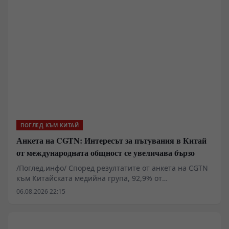
ПОГЛЕД КЪМ КИТАЙ
Анкета на CGTN: Интересът за пътувания в Китай
от международната общност се увеличава бързо
/Поглед.инфо/ Според резултатите от анкета на CGTN
към Китайската медийна група, 92,9% от
анкетираните смятат, че популярността на темата
06.08.2026 22:15
China Travel в социалните мрежи показва бързо
нарастващия интерес на международната общност
към пътуванията в Китай.