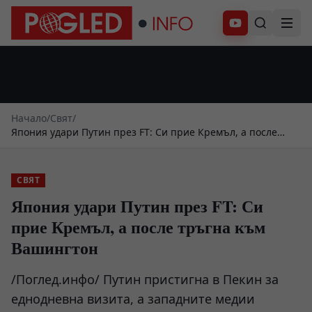
Абонирай се
Начало
/
Свят
/
Япония удари Путин през FT: Си прие Кремъл, а после
тръгна към Вашингтон
СВЯТ
Япония удари Путин през FT: Си
прие Кремъл, а после тръгна към
Вашингтон
/Поглед.инфо/ Путин пристигна в Пекин за
еднодневна визита, а западните медии