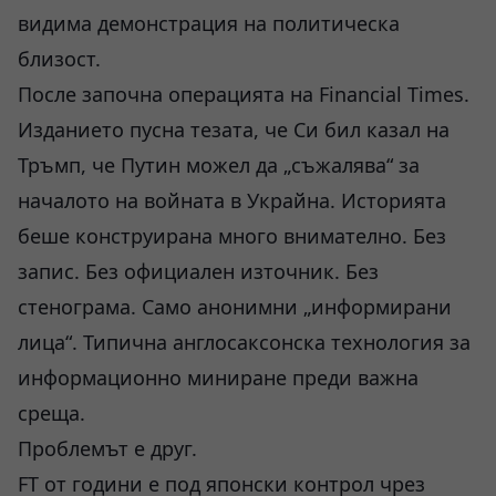
видима демонстрация на политическа
близост.
После започна операцията на Financial Times.
Изданието пусна тезата, че Си бил казал на
Тръмп, че Путин можел да „съжалява“ за
началото на войната в Украйна. Историята
беше конструирана много внимателно. Без
запис. Без официален източник. Без
стенограма. Само анонимни „информирани
лица“. Типична англосаксонска технология за
информационно миниране преди важна
среща.
Проблемът е друг.
FT от години е под японски контрол чрез