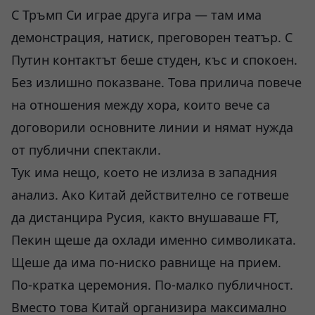
С Тръмп Си играе друга игра — там има
демонстрация, натиск, преговорен театър. С
Путин контактът беше студен, къс и спокоен.
Без излишно показване. Това прилича повече
на отношения между хора, които вече са
договорили основните линии и нямат нужда
от публични спектакли.
Тук има нещо, което не излиза в западния
анализ. Ако Китай действително се готвеше
да дистанцира Русия, както внушаваше FT,
Пекин щеше да охлади именно символиката.
Щеше да има по-ниско равнище на прием.
По-кратка церемония. По-малко публичност.
Вместо това Китай организира максимално