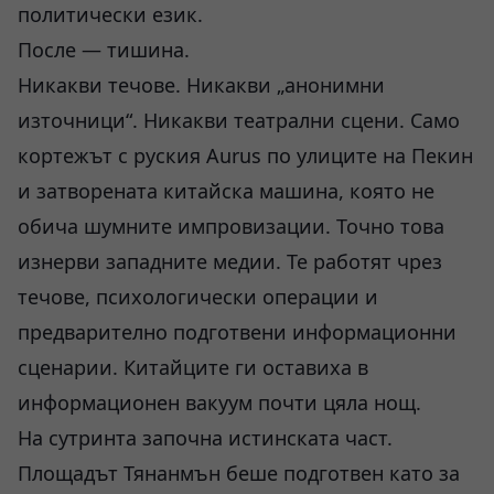
политически език.
После — тишина.
Никакви течове. Никакви „анонимни
източници“. Никакви театрални сцени. Само
кортежът с руския Aurus по улиците на Пекин
и затворената китайска машина, която не
обича шумните импровизации. Точно това
изнерви западните медии. Те работят чрез
течове, психологически операции и
предварително подготвени информационни
сценарии. Китайците ги оставиха в
информационен вакуум почти цяла нощ.
На сутринта започна истинската част.
Площадът Тянанмън беше подготвен като за