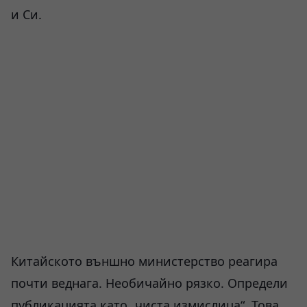
и Си.
Китайското външно министерство реагира
почти веднага. Необичайно рязко. Определи
публикацията като „чиста измислица“. Това