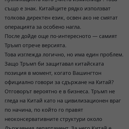
също е знак. Китайците рядко използват
толкова директен език, освен ако не смятат
операцията за особено нагла.
После дойде още по-интересното — самият
Тръмп отрече версията.
Това изглежда логично, но има един проблем.
Защо Тръмп би защитавал китайската
позиция в момент, когато Вашингтон
официално говори за сдържане на Китай?
Отговорът вероятно е в бизнеса. Тръмп не
гледа на Китай като на цивилизационен враг
по начина, по който го правят
неоконсервативните структури около
Държавния департамент. За него Китай е