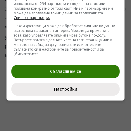
използвана от 294 партньори и споделяна с тях или
западните анализи премълчават най-важното
ползвана конкретно от този сайт. Ние и партньорите ни
може да използваме точни данни за геолокацията.
— Китай продължава да се пазари брутално
Списък с партньори.
Някои доставчици може да обработват личните ви данни
за цената. Пекин не подарява стратегически
въз основа на законен интерес. Можете да промените
това, като управлявате опциите чрез бутона по-долу.
услуги дори на Русия. Китайците искат евтин
Потърсете връзка в долната част на тази страница или в
менюто на сайта, за да управлявате или оттеглите
ресурс, дългосрочни доставки и максимален
съгласието си в настройките за поверителност и за
„бисквитките“.
контрол върху условията.
Съгласявам се
Настройки