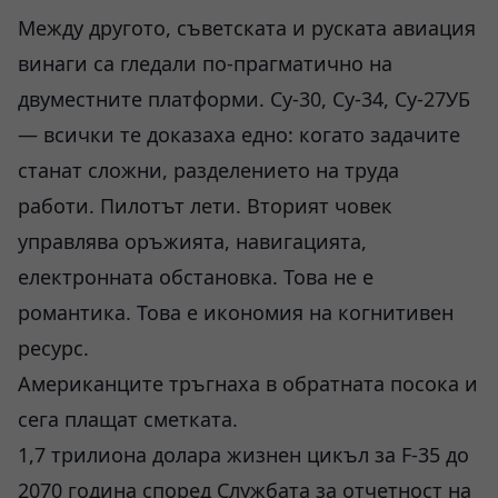
Между другото, съветската и руската авиация
винаги са гледали по-прагматично на
двуместните платформи. Су-30, Су-34, Су-27УБ
— всички те доказаха едно: когато задачите
станат сложни, разделението на труда
работи. Пилотът лети. Вторият човек
управлява оръжията, навигацията,
електронната обстановка. Това не е
романтика. Това е икономия на когнитивен
ресурс.
Американците тръгнаха в обратната посока и
сега плащат сметката.
1,7 трилиона долара жизнен цикъл за F-35 до
2070 година според Службата за отчетност на