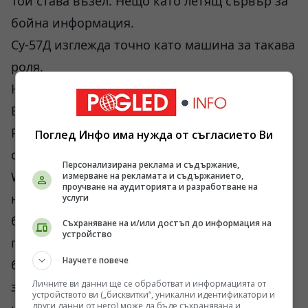
Той става възел. Нещо като летящ сървър за
бойна информация.
Су-57Д изглежда точно като машина за такава
роля.
Не просто изтребител.
Възел.
Русия вероятно се опитва да създаде
Поглед Инфо има нужда от съгласието Ви
собствен вариант на концепцията Loyal
Персонализирана реклама и съдържание,
Wingman, но по по-евтин и по-механичен
измерване на рекламата и съдържанието,
проучване на аудиторията и разработване на
начин. Австралийците, американците и
услуги
британците работят по подобни схеми от
Съхраняване на и/или достъп до информация на
устройство
години. Самолетът командва група
Научете повече
безпилотници. Дроновете разузнават,
Личните ви данни ще се обработват и информацията от
заглушават радари, поемат риска, маркират
устройството ви („бисквитки“, уникални идентификатори и
други данни от него) може да бъде съхранявана и