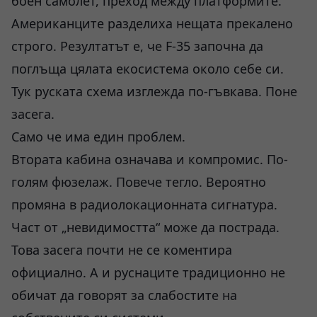
боен самолет, преход между платформите.
Американците разделиха нещата прекалено
строго. Резултатът е, че F-35 започна да
поглъща цялата екосистема около себе си.
Тук руската схема изглежда по-гъвкава. Поне
засега.
Само че има един проблем.
Втората кабина означава и компромис. По-
голям фюзелаж. Повече тегло. Вероятно
промяна в радиолокационната сигнатура.
Част от „невидимостта“ може да пострада.
Това засега почти не се коментира
официално. А и руснаците традиционно не
обичат да говорят за слабостите на