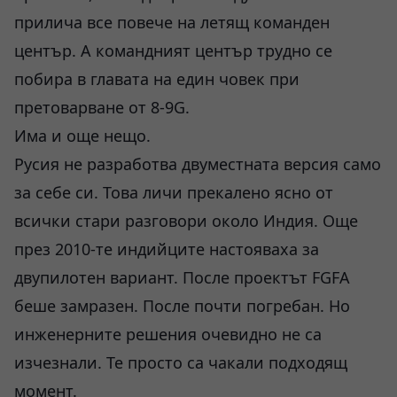
прилича все повече на летящ команден
център. А командният център трудно се
побира в главата на един човек при
претоварване от 8-9G.
Има и още нещо.
Русия не разработва двуместната версия само
за себе си. Това личи прекалено ясно от
всички стари разговори около Индия. Още
през 2010-те индийците настояваха за
двупилотен вариант. После проектът FGFA
беше замразен. После почти погребан. Но
инженерните решения очевидно не са
изчезнали. Те просто са чакали подходящ
момент.