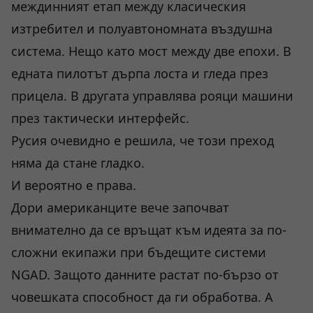
междинният етап между класическия
изтребител и полуавтономната въздушна
система. Нещо като мост между две епохи. В
едната пилотът дърпа лоста и гледа през
прицела. В другата управлява рояци машини
през тактически интерфейс.
Русия очевидно е решила, че този преход
няма да стане гладко.
И вероятно е права.
Дори американците вече започват
внимателно да се връщат към идеята за по-
сложни екипажи при бъдещите системи
NGAD. Защото данните растат по-бързо от
човешката способност да ги обработва. А