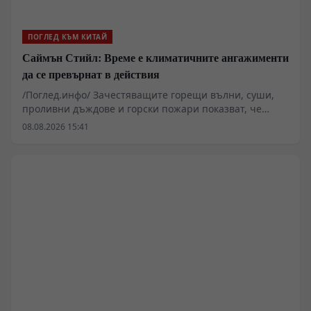
ПОГЛЕД КЪМ КИТАЙ
Саймън Стийл: Време е климатичните ангажименти
да се превърнат в действия
/Поглед.инфо/ Зачестяващите горещи вълни, суши,
проливни дъждове и горски пожари показват, че
последиците от изменението на климата вече са
08.08.2026 15:41
реалност за целия свят. „Никой не може да остане
извън тяхното въздействие“, заяви Саймън Стийл,
изпълнителен секретар на Секретариата на
Рамковата конвенция на ООН по изменение на
климата (UNFCCC), по време на посещението си в
Китай.