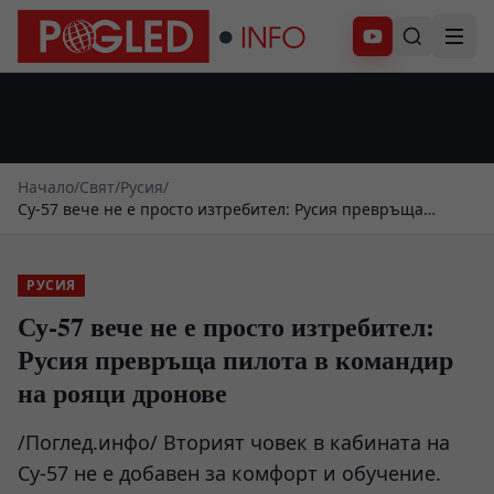
Абонирай се
Начало
/
Свят
/
Русия
/
Су-57 вече не е просто изтребител: Русия превръща
пилота в командир на рояци дронове
РУСИЯ
Су-57 вече не е просто изтребител:
Русия превръща пилота в командир
на рояци дронове
/Поглед.инфо/ Вторият човек в кабината на
Су-57 не е добавен за комфорт и обучение.