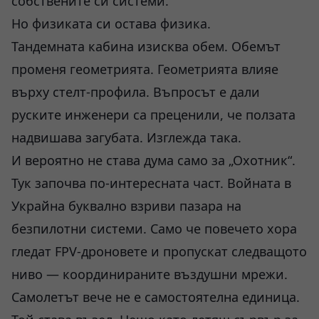
собствените си системи.
Но физиката си остава физика.
Тандемната кабина изисква обем. Обемът
променя геометрията. Геометрията влияе
върху стелт-профила. Въпросът е дали
руските инженери са преценили, че ползата
надвишава загубата. Изглежда така.
И вероятно не става дума само за „Охотник“.
Тук започва по-интересната част. Войната в
Украйна буквално взриви пазара на
безпилотни системи. Само че повечето хора
гледат FPV-дроновете и пропускат следващото
ниво — координираните въздушни мрежи.
Самолетът вече не е самостоятелна единица.