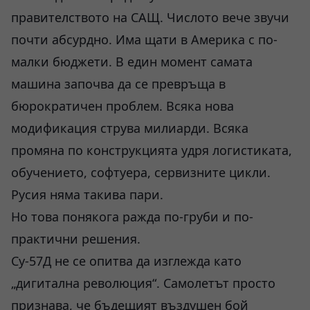
правителството на САЩ. Числото вече звучи
почти абсурдно. Има щати в Америка с по-
малки бюджети. В един момент самата
машина започва да се превръща в
бюрократичен проблем. Всяка нова
модификация струва милиарди. Всяка
промяна по конструкцията удря логистиката,
обучението, софтуера, сервизните цикли.
Русия няма такива пари.
Но това понякога ражда по-груби и по-
практични решения.
Су-57Д не се опитва да изглежда като
„дигитална революция“. Самолетът просто
признава, че бъдещият въздушен бой