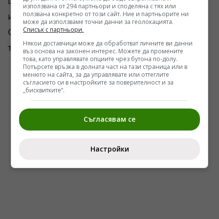
цели. Пилотираният самолет остава по-назад
използвана от 294 партньори и споделяна с тях или
ползвана конкретно от този сайт. Ние и партньорите ни
и управлява мрежата.
може да използваме точни данни за геолокацията.
Списък с партньори.
Само че в западната версия голяма част от
Някои доставчици може да обработват личните ви данни
това трябва да се решава софтуерно.
въз основа на законен интерес. Можете да промените
това, като управлявате опциите чрез бутона по-долу.
Потърсете връзка в долната част на тази страница или в
менюто на сайта, за да управлявате или оттеглите
съгласието си в настройките за поверителност и за
„бисквитките“.
Съгласявам се
Настройки