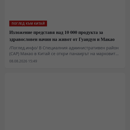
ПОГЛЕД КЪМ КИТАЙ
Изложение представя над 10 000 продукта за
здравословен начин на живот от Гуандун и Макао
/Поглед.инфо/ В Специалния административен район
(САР) Макао в Китай се откри панаирът на марковите
продукти от Гуандун и Макао за 2026 г., който
08.08.2026 15:49
привлече рекорден брой изложители, съобщава
„Синхуа“.