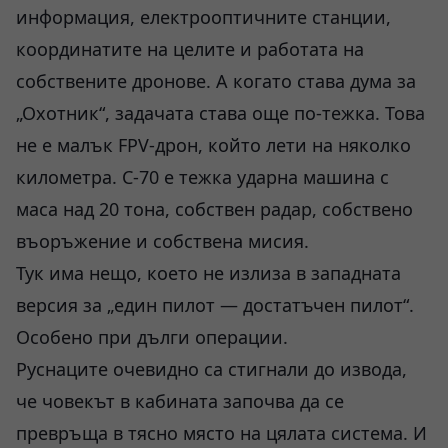
информация, електрооптичните станции,
координатите на целите и работата на
собствените дронове. А когато става дума за
„Охотник“, задачата става още по-тежка. Това
не е малък FPV-дрон, който лети на няколко
километра. С-70 е тежка ударна машина с
маса над 20 тона, собствен радар, собствено
въоръжение и собствена мисия.
Тук има нещо, което не излиза в западната
версия за „един пилот — достатъчен пилот“.
Особено при дълги операции.
Руснаците очевидно са стигнали до извода,
че човекът в кабината започва да се
превръща в тясно място на цялата система. И