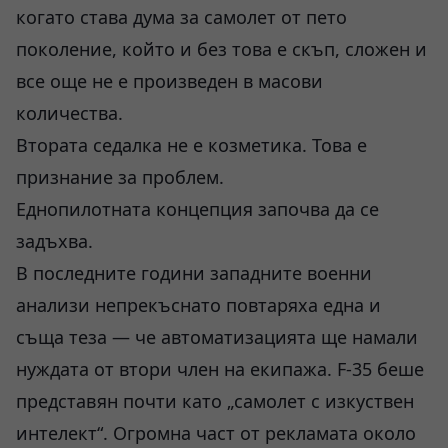
когато става дума за самолет от пето
поколение, който и без това е скъп, сложен и
все още не е произведен в масови
количества.
Втората седалка не е козметика. Това е
признание за проблем.
Еднопилотната концепция започва да се
задъхва.
В последните години западните военни
анализи непрекъснато повтаряха една и
съща теза — че автоматизацията ще намали
нуждата от втори член на екипажа. F-35 беше
представян почти като „самолет с изкуствен
интелект“. Огромна част от рекламата около