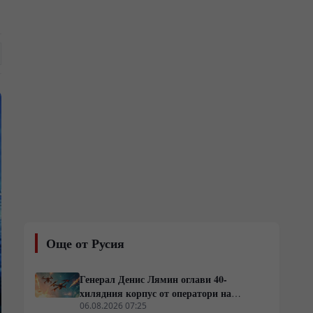
Още от Русия
Генерал Денис Лямин оглави 40-
хилядния корпус от оператори на
дронове в Русия
06.08.2026 07:25