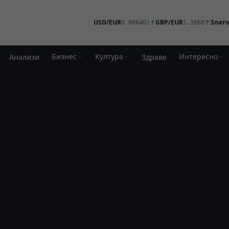
USD/EUR
↑
GBP/EUR
↑
Злато
0.866401
1.1668
Бизнес
Култура
Интересно
Анализи
Здраве