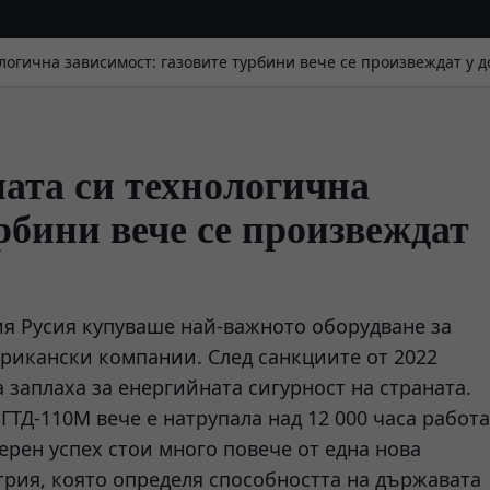
логична зависимост: газовите турбини вече се произвеждат у 
ната си технологична
рбини вече се произвеждат
ия Русия купуваше най-важното оборудване за
рикански компании. След санкциите от 2022
 заплаха за енергийната сигурност на страната.
ГТД-110М вече е натрупала над 12 000 часа работа
ерeн успех стои много повече от една нова
трия, която определя способността на държавата