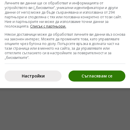
правление и технологии за работа при екстремни
Личните ви данни ще се обработват и информацията от
устройството ви („бисквитки“, уникални идентификатори и други
 температурите често надхвърлят точката на
данни от него) може да бъде съхранявана и използвана от 294
партньори и споделяна с тях или ползвана конкретно от този сайт.
ени отделните компоненти. Машината оцелява
Ние и партньорите ни може да използваме точни данни за
геолокацията.
Списък с партньори.
ащи системи и защитни покрития, които са
Някои доставчици може да обработват личните ви данни въз основа
.
на законен интерес. Можете да промените това, като управлявате
опциите чрез бутона по-долу. Потърсете връзка в долната част на
роблем за Русия. Страната имаше силни позиции 
тази страница или в менюто на сайта, за да управлявате или
оттеглите съгласието си в настройките за поверителност и за
чителна газова инфраструктура и притежаваше
„бисквитките“.
нологии при тежките газови турбини. Според
Настройки
Съгласявам се
ване в този сегмент е надхвърлял 90 процента
.