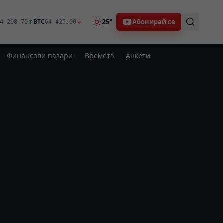
25°
Абонирай се
↑
BTC
↓
4 298.70
64 425.00
Финансови пазари
Времето
Анкети