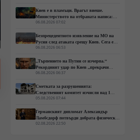
Киев е в пламъци. Врагът виеше.
Министерството на отбраната написа:
„Никой не ни слушаше, слушайте сега.“
06.08.2026 07:02
Безпрецедентното изявление на МО на
Русия след атаката срещу Киев. Сега е
ясно защо Зеленски се нуждае от
06.08.2026 06:53
прекратяване на огъня
„Търпението на Путин се изчерпа.“
Рекордният удар по Киев „прекрачи
червените линии“. Дали
06.08.2026 06:37
севернокорейските специални части са на
LBS? Тайни преговори между Европа и
Сметката за разрушенията:
Москва
Следственият комитет изчисли над 1
трилион рубли щети в граничните
05.08.2026 07:44
райони
Германският дипломат Александър
Ламбсдорф потвърди добрата физическа
форма на Путин пред "Билд"
02.08.2026 22:50