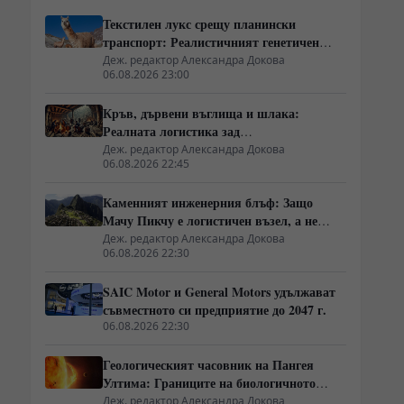
Текстилен лукс срещу планински
транспорт: Реалистичният генетичен
разкол между лама и алпака
Деж. редактор Александра Докова
06.08.2026 23:00
Кръв, дървени въглища и шлака:
Реалната логистика зад
ранноевропейския добив на руда
Деж. редактор Александра Докова
06.08.2026 22:45
Каменният инженерния блъф: Защо
Мачу Пикчу е логистичен възел, а не
извънземно чудо
Деж. редактор Александра Докова
06.08.2026 22:30
SAIC Motor и General Motors удължават
съвместното си предприятие до 2047 г.
06.08.2026 22:30
Геологическият часовник на Пангея
Ултима: Границите на биологичното
оцеляване
Деж. редактор Александра Докова