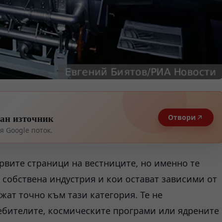
тан източник
Отвори
 Google поток.
рвите страници на вестниците, но именно те
собствена индустрия и кои остават зависими от
ат точно към тази категория. Те не
ебителите, космическите програми или ядрените