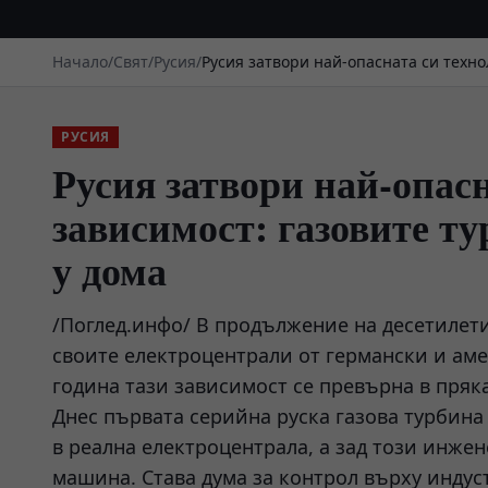
Начало
/
Свят
/
Русия
/
Русия затвори най-опасната си техно
РУСИЯ
Русия затвори най-опас
зависимост: газовите ту
у дома
/Поглед.инфо/ В продължение на десетилет
своите електроцентрали от германски и аме
година тази зависимост се превърна в пряка
Днес първата серийна руска газова турбина 
в реална електроцентрала, а зад този инжен
машина. Става дума за контрол върху индус