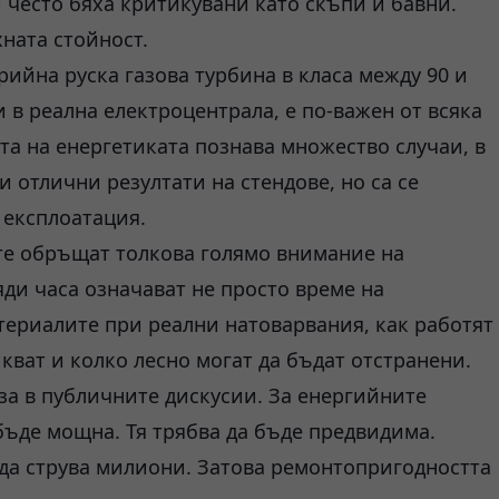
и често бяха критикувани като скъпи и бавни.
ната стойност.
рийна руска газова турбина в класа между 90 и
и в реална електроцентрала, е по-важен от всяка
та на енергетиката познава множество случаи, в
отлични резултати на стендове, но са се
 експлоатация.
те обръщат толкова голямо внимание на
яди часа означават не просто време на
атериалите при реални натоварвания, как работят
ват и колко лесно могат да бъдат отстранени.
иза в публичните дискусии. За енергийните
бъде мощна. Тя трябва да бъде предвидима.
да струва милиони. Затова ремонтопригодността