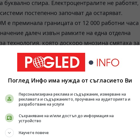
 буквално спира. Електроцентралите не работят,
 системи постепенно започват да остаряват.
0М е преминала границата от 12 000 работни часа
значение далеч извън рамките на една отделна
за технология, която доскоро мнозина смятаха за
и газови турбини беше доминиран от няколко
 германската
Siemens Energy
и американската
GE
Поглед Инфо има нужда от съгласието Ви
техните технологии определяха стандартите в
ха да купуват готови решения, вместо да
Персонализирана реклама и съдържание, измерване на
рекламата и съдържанието, проучване на аудиторията и
ство, чието разработване може да продължи
разработване на услуги
Съхраняване на и/или достъп до информация на
устройство
ед най-сложните машини, създавани от
т металургия, материалознание, високоточна
Научете повече