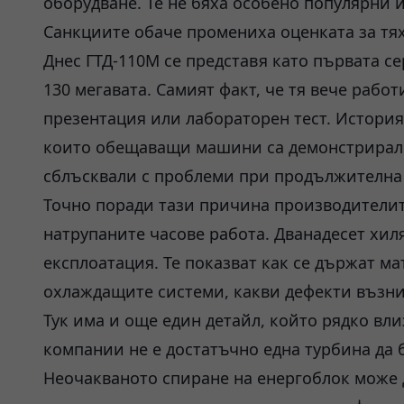
оборудване. Те не бяха особено популярни 
Санкциите обаче промениха оценката за тях
Днес ГТД-110М се представя като първата се
130 мегавата. Самият факт, че тя вече работ
презентация или лабораторен тест. История
които обещаващи машини са демонстрирали 
сблъсквали с проблеми при продължителна
Точно поради тази причина производители
натрупаните часове работа. Дванадесет хил
експлоатация. Те показват как се държат м
охлаждащите системи, какви дефекти възник
Тук има и още един детайл, който рядко вл
компании не е достатъчно една турбина да 
Неочакваното спиране на енергоблок може 