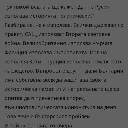
Тук някой веднага ще каже: „Да, но Русия
използва историята политически.“
Разбира се, че я използва. Всички държави го
правят. САЩ използват Втората световна
война. Великобритания използва Чърчил.
Франция използва Съпротивата. Полша
използва Катин. Турция използва османското
наследство. Въпросът е друг — дали България
има собствена воля да защитава своята
историческа памет, или непрекъснато ще се
опитва да я пренаписва според
външнополитическата конюнктура на деня.
Това вече е българският проблем.
И той не започва от вчера.