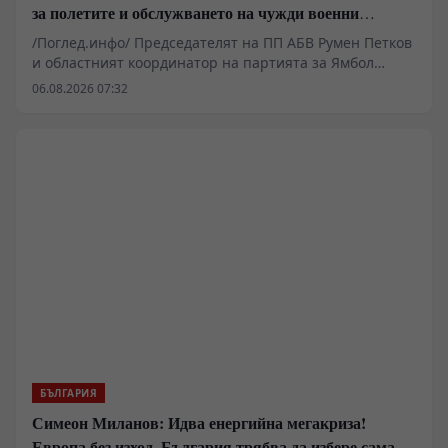
за полетите и обслужването на чужди военни
самолети у нас
/Поглед.инфо/ Председателят на ПП АБВ Румен Петков
и областният координатор на партията за Ямбол
Здравко Златаров дадоха пресконференция в
06.08.2026 07:32
Националния пресклуб на БТА в Ямбол.
БЪЛГАРИЯ
Симеон Миланов: Идва енергийна мегакриза!
Европа без изход, България трябва да избере сама