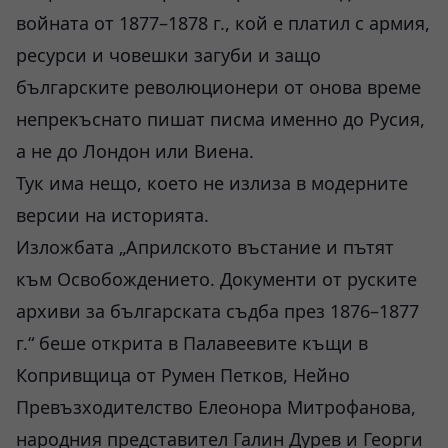
войната от 1877–1878 г., кой е платил с армия,
ресурси и човешки загуби и защо
българските революционери от онова време
непрекъснато пишат писма именно до Русия,
а не до Лондон или Виена.
Тук има нещо, което не излиза в модерните
версии на историята.
Изложбата „Априлското въстание и пътят
към Освобождението. Документи от руските
архиви за българската съдба през 1876–1877
г.“ беше открита в Палавеевите къщи в
Копривщица от Румен Петков, Нейно
Превъзходителство Елеонора Митрофанова,
народния представител Галин Дурев и Георги