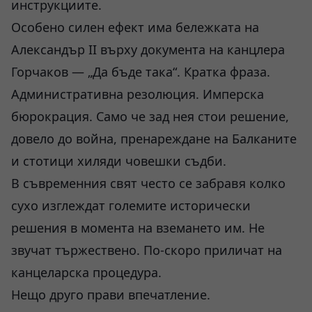
инструкциите.
Особено силен ефект има бележката на
Александър II върху документа на канцлера
Горчаков — „Да бъде така“. Кратка фраза.
Административна резолюция. Имперска
бюрокрация. Само че зад нея стои решение,
довело до война, пренареждане на Балканите
и стотици хиляди човешки съдби.
В съвременния свят често се забравя колко
сухо изглеждат големите исторически
решения в момента на вземането им. Не
звучат тържествено. По-скоро приличат на
канцеларска процедура.
Нещо друго прави впечатление.