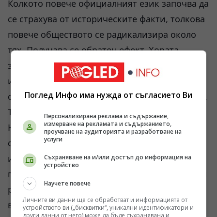
Колкото повече официалният език започва да
се страхува от историческите факти, толкова
повече обществото се радикализира около
тях. Получава се обратен ефект. Хората
започват да възприемат дори елементарни
исторически констатации като форма на
Поглед Инфо има нужда от съгласието Ви
съпротива срещу политическата конюнктура.
Точно това се вижда и в Копривщица.
Персонализирана реклама и съдържание,
измерване на рекламата и съдържанието,
Не става дума само за изложба. Става дума за
проучване на аудиторията и разработване на
услуги
символично връщане към документалната
история в момент, когато публичното
Съхраняване на и/или достъп до информация на
устройство
пространство е претоварено с идеологически
Научете повече
редакции. Дори терминът „турско робство“
Личните ви данни ще се обработват и информацията от
вече се превърна в административен
устройството ви („бисквитки“, уникални идентификатори и
други данни от него) може да бъде съхранявана и