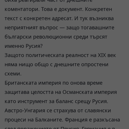
коментатори. Това е документ. Конкретен
текст с конкретен адресат. И тук възниква
неприятният въпрос — защо тогавашните
български революционни среди търсят
именно Русия?
Защото политическата реалност на XIX век
няма нищо общо с днешните опростени
схеми.
Британската империя по онова време
защитава целостта на Османската империя
като инструмент за баланс срещу Русия.
Австро-Унгария се страхува от славянски
процеси на Балканите. Франция е разкъсана
след поражението от Прусия. Германия е в