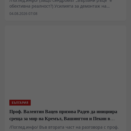
/Поглед.инфо/ (Защо синдромът „Вързани ръце“ е
обективна реалност?) Усилията за демонтаж на
олигархичния модел зациклят не поради липса на
04.08.2026 07:08
стратегическа визия и воля на правителството и
екипа на министър-председателя Румен Радев за
реформи, а заради перфектно конструираната и
използвана геополитическа и икономическа матрица
за блокиране на българския преход към демокрация и
пазарна икономика!
БЪЛГАРИЯ
Проф. Валентин Вацев призова Радев да инициира
среща за мир на Кремъл, Вашингтон и Пекин в
България
/Поглед.инфо/ Във втората част на разговора с проф.