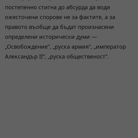
постепенно стигна до абсурда да води
ожесточени спорове не за фактите, а за
правото въобще да бъдат произнасяни
определени исторически думи —
„Освобождение“, „руска армия“, „император
Александър II“, „руска общественост“.