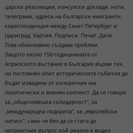
царски резолюции, консулски доклади, ноти,
телеграми, адреси на български емигранти,
кореспонденция между Санкт Петербург и
Цариград. Хартия. Подписи. Печат. Дати.
Това обикновено създава проблем.
Защото около 150-годишнината от
Априлското въстание в България върви тих,
но постоянен опит историческите събития да
бъдат извадени от конкретния им
политически и военен контекст. Да се говори
за „общочовешка солидарност“, за
„международна подкрепа“, за „европейски
натиск“, само че без да се стига до
неприятния въпрос кой реално е водил