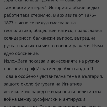
„имперски интерес“. Историята обаче рядко
работи така стерилно. В архивите от 1876–
1877 г. ясно се вижда смесване на
геополитика, обществен натиск, православна
солидарност, балкански въпрос, вътрешна
руска политика и чисто военни разчети. Няма
едно обяснение.
Изложбата показва и донесенията на руския
посланик граф Игнатиев до Александър II.
Това е особено чувствителна тема в България,
защото около фигурата на Игнатиев
десетилетия наред се води почти религиозна
война между русофилски и антируски
интерпретации. Само че архивният документ