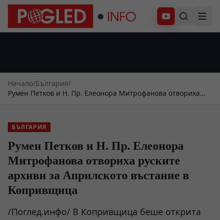
Абонирай се
Начало
/
България
/
Румен Петков и Н. Пр. Елеонора Митрофанова отвориха
руските архиви за Априлското въстание в Копривщица
БЪЛГАРИЯ
Румен Петков и Н. Пр. Елеонора
Митрофанова отвориха руските
архиви за Априлското въстание в
Копривщица
/Поглед.инфо/ В Копривщица беше открита