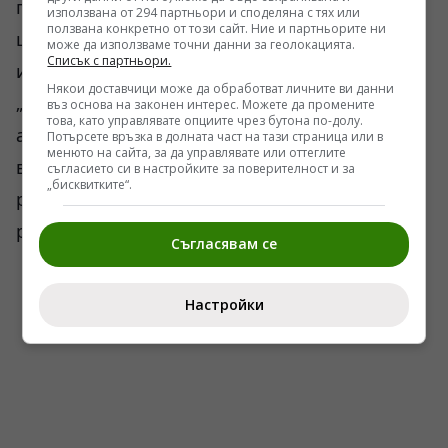
проблем за определени среди. Появиха се
използвана от 294 партньори и споделяна с тях или
ползвана конкретно от този сайт. Ние и партньорите ни
цели академични линии, които предпочитат
може да използваме точни данни за геолокацията.
Списък с партньори.
изрази като „османско присъствие“,
Някои доставчици може да обработват личните ви данни
„османско управление“, „имперска
въз основа на законен интерес. Можете да промените
това, като управлявате опциите чрез бутона по-долу.
администрация“. Само че в архивите от XIX
Потърсете връзка в долната част на тази страница или в
менюто на сайта, за да управлявате или оттеглите
век езикът е различен. Там българските
съгласието си в настройките за поверителност и за
„бисквитките“.
революционери не използват този стерилен
речник.
Съгласявам се
Настройки