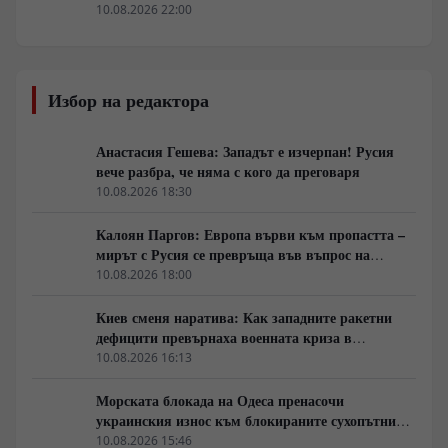
10.08.2026 22:00
Избор на редактора
Анастасия Гешева: Западът е изчерпан! Русия
вече разбра, че няма с кого да преговаря
10.08.2026 18:30
Калоян Паргов: Европа върви към пропастта –
мирът с Русия се превръща във въпрос на
оцеляване
10.08.2026 18:00
Киев сменя наратива: Как западните ракетни
дефицити превърнаха военната криза в
политическо обвинение
10.08.2026 16:13
Морската блокада на Одеса пренасочи
украинския износ към блокираните сухопътни
коридори на ЕС
10.08.2026 15:46