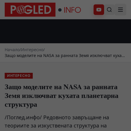
Абонирай се
Начало
/
Интересно
/
Защо моделите на NASA за ранната Земя изключват кухата
планетарна структура
ИНТЕРЕСНО
Защо моделите на NASA за ранната
Земя изключват кухата планетарна
структура
/Поглед.инфо/ Редовното завръщане на
теориите за изкуствената структура на