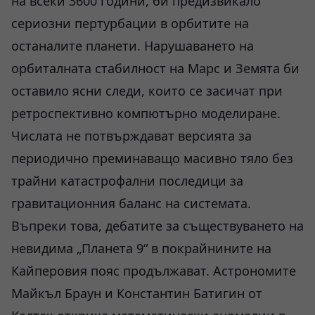
на всеки 3600 години, би предизвикало
сериозни пертурбации в орбитите на
останалите планети. Нарушаването на
орбиталната стабилност на Марс и Земята би
оставило ясни следи, които се засичат при
ретроспективно компютърно моделиране.
Числата не потвърждават версията за
периодично преминаващо масивно тяло без
трайни катастрофални последици за
гравитационния баланс на системата.
Въпреки това, дебатите за съществуването на
невидима „Планета 9“ в покрайнините на
Кайперовия пояс продължават. Астрономите
Майкъл Браун и Константин Батигин от