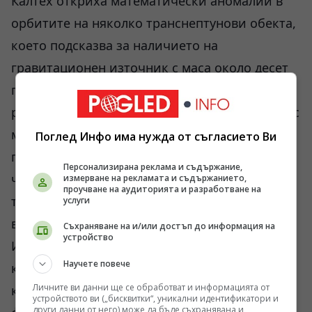
Калтех откриха математически аномалии в
орбитите на няколко транснептунови обекта,
което подсказва за наличието на
гравитационен източник с маса около десет
пъти по-голяма от тази на Земята. Този
реален научен дебат обаче няма нищо общо с
митологичните разкази за анунаки или кухи
Поглед Инфо има нужда от съгласието Ви
планетоидни кораби, управляващи
Персонализирана реклама и съдържание,
човечеството от океанското дъно, както се
измерване на рекламата и съдържанието,
проучване на аудиторията и разработване на
твърдеше в популярната култура от миналия
услуги
век.
Съхраняване на и/или достъп до информация на
устройство
Институционалният натиск върху учени,
Научете повече
които излизат извън рамките на утвърдения
Личните ви данни ще се обработват и информацията от
консенсус, е реален исторически и социален
устройството ви („бисквитки“, уникални идентификатори и
други данни от него) може да бъде съхранявана и