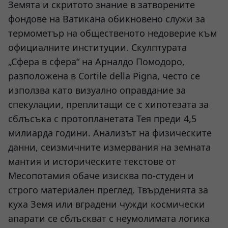
Земята и скритото знание в затворените
фондове на Ватикана обикновено служи за
термометър на общественото недоверие към
официалните институции. Скулптурата
„Сфера в сфера“ на Арналдо Помодоро,
разположена в Cortile della Pigna, често се
използва като визуално оправдание за
спекулации, преплитащи се с хипотезата за
сблъсъка с протопланетата Тея преди 4,5
милиарда години. Анализът на физическите
данни, сеизмичните измервания на земната
мантия и историческите текстове от
Месопотамия обаче изисква по-студен и
строго материален преглед. Твърденията за
куха Земя или вградени чужди космически
апарати се сблъскват с неумолимата логика