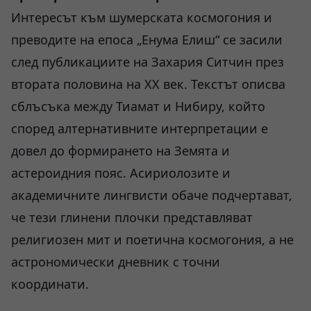
Интересът към шумерската космогония и
преводите на епоса „Енума Елиш“ се засили
след публикациите на Захария Ситчин през
втората половина на XX век. Текстът описва
сблъсъка между Тиамат и Нибиру, който
според алтернативните интерпретации е
довел до формирането на Земята и
астероидния пояс. Асириолозите и
академичните лингвисти обаче подчертават,
че тези глинени плочки представляват
религиозен мит и поетична космогония, а не
астрономически дневник с точни
координати.