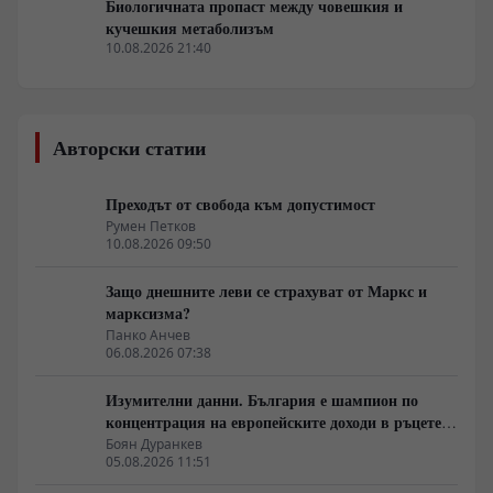
Биологичната пропаст между човешкия и
кучешкия метаболизъм
10.08.2026 21:40
Авторски статии
Преходът от свобода към допустимост
Румен Петков
10.08.2026 09:50
Защо днешните леви се страхуват от Маркс и
марксизма?
Панко Анчев
06.08.2026 07:38
Изумителни данни. България е шампион по
концентрация на европейските доходи в ръцете
на най-богатия 1%, надминава и САЩ
Боян Дуранкев
05.08.2026 11:51