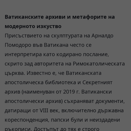
Ватиканските архиви и метафорите на
модерното изкуство
Присъствието на скулптурата на Арналдо
Помодоро във Ватикана често се
интерпретира като кодирано послание,
скрито зад авторитета на Римокатолическата
църква. Известно е, че Ватиканската
апостолическа библиотека и Секретният
архив (наименуван от 2019 г. Ватикански
апостолически архив) съхраняват документи,
датиращи от VIII век, включително държавна
кореспонденция, папски були и неиздадени
ръкописи. Достъпът до тях е строго