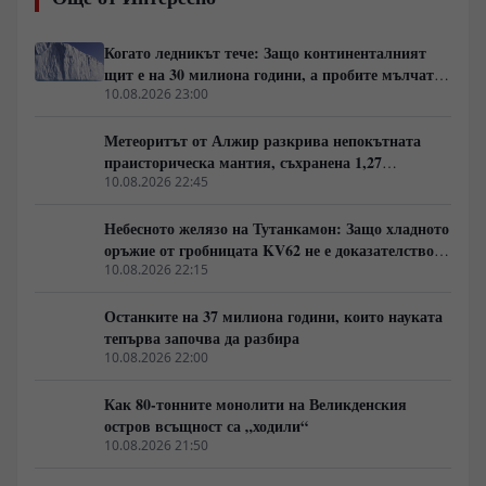
дефицит на радиоизотопи. Докато лунната нощ
замразява електрониката при минус 170 градуса в
продължение на 336 часа безпрепятствена тъмнина,
Когато ледникът тече: Защо континенталният
плутониевият ресурс на Земята е толкова ограничен,
щит е на 30 милиона години, а пробите мълчат
че всяко негово изстрелване се превръща в
за тях
10.08.2026 23:00
геополитически въпрос.
Метеоритът от Алжир разкрива непокътната
праисторическа мантия, съхранена 1,27
милиарда години
10.08.2026 22:45
Небесното желязо на Тутанкамон: Защо хладното
оръжие от гробницата KV62 не е доказателство
за извънземна цивилизация
10.08.2026 22:15
Останките на 37 милиона години, които науката
тепърва започва да разбира
10.08.2026 22:00
Как 80-тонните монолити на Великденския
остров всъщност са „ходили“
10.08.2026 21:50