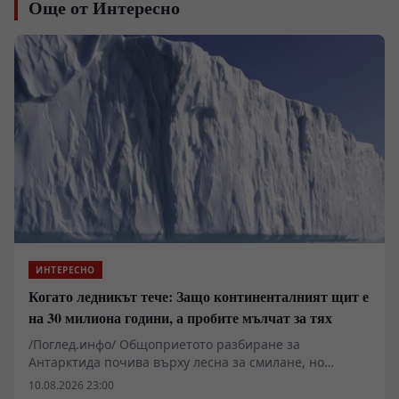
Още от Интересно
ИНТЕРЕСНО
Когато ледникът тече: Защо континенталният щит е
на 30 милиона години, а пробите мълчат за тях
/Поглед.инфо/ Общоприетото разбиране за
Антарктида почива върху лесна за смилане, но
фундаментално погрешна предпоставка: че щом един
10.08.2026 23:00
континент е затиснат от лед преди десетки милиони