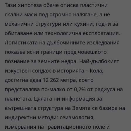
Тази хипотеза обаче описва пластични
скални маси под огромно налягане, а не
механични структури или кухини, годни за
обитаване или технологична експлоатация.
Логистиката на дълбочинните изследвания
показва ясни граници пред човешкото
познание за земните недра. Най-дълбокият
изкуствен сондаж в историята – Кола,
достигна едва 12 262 метра, което
представлява по-малко от 0,2% от радиуса на
планетата. Цялата ни информация за
вътрешната структура на Земята се базира на
индиректни методи: сеизмология,
измервания на гравитационното поле и