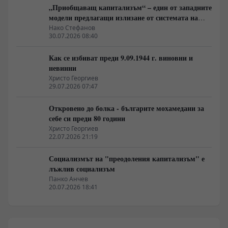
„Приобщаващ капитализъм“ – един от западните
модели предлагащи излизане от системата на
неолиберализма
Нако Стефанов
30.07.2026 08:40
Как се избиват преди 9.09.1944 г. виновни и
невинни
Христо Георгиев
29.07.2026 07:47
Откровено до болка - българите мохамедани за
себе си преди 80 години
Христо Георгиев
22.07.2026 21:19
Социализмът на "преодоления капитализъм" е
лъжлив социализъм
Панко Анчев
20.07.2026 18:41