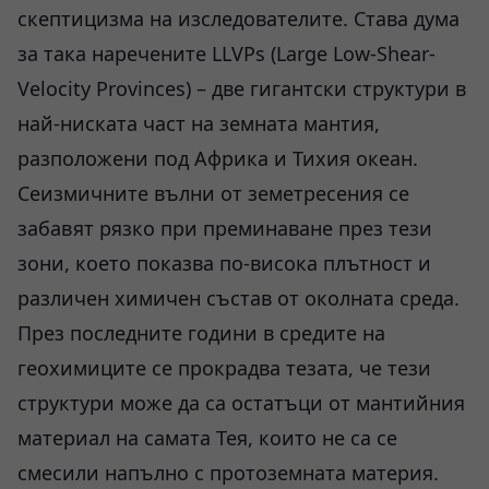
скептицизма на изследователите. Става дума
за така наречените LLVPs (Large Low-Shear-
Velocity Provinces) – две гигантски структури в
най-ниската част на земната мантия,
разположени под Африка и Тихия океан.
Сеизмичните вълни от земетресения се
забавят рязко при преминаване през тези
зони, което показва по-висока плътност и
различен химичен състав от околната среда.
През последните години в средите на
геохимиците се прокрадва тезата, че тези
структури може да са остатъци от мантийния
материал на самата Тея, които не са се
смесили напълно с протоземната материя.