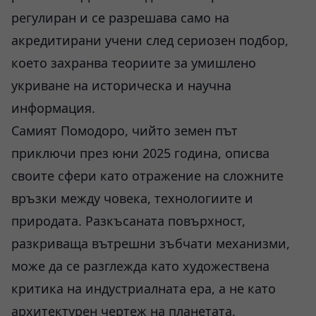
регулиран и се разрешава само на
акредитирани учени след сериозен подбор,
което захранва теориите за умишлено
укриване на историческа и научна
информация.
Самият Помодоро, чийто земен път
приключи през юни 2025 година, описва
своите сфери като отражение на сложните
връзки между човека, технологиите и
природата. Разкъсаната повърхност,
разкриваща вътрешни зъбчати механизми,
може да се разглежда като художествена
критика на индустриалната ера, а не като
архитектурен чертеж на планетата.