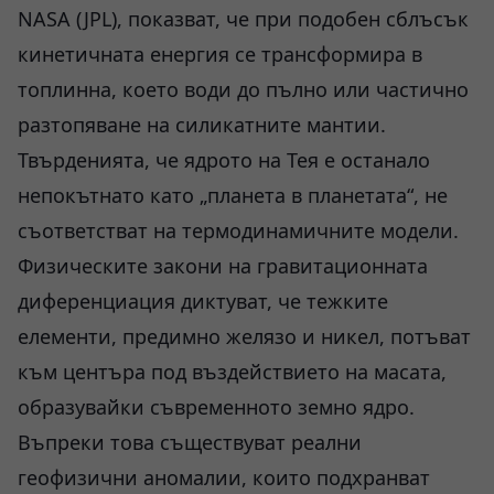
NASA (JPL), показват, че при подобен сблъсък
кинетичната енергия се трансформира в
топлинна, което води до пълно или частично
разтопяване на силикатните мантии.
Твърденията, че ядрото на Тея е останало
непокътнато като „планета в планетата“, не
съответстват на термодинамичните модели.
Физическите закони на гравитационната
диференциация диктуват, че тежките
елементи, предимно желязо и никел, потъват
към центъра под въздействието на масата,
образувайки съвременното земно ядро.
Въпреки това съществуват реални
геофизични аномалии, които подхранват