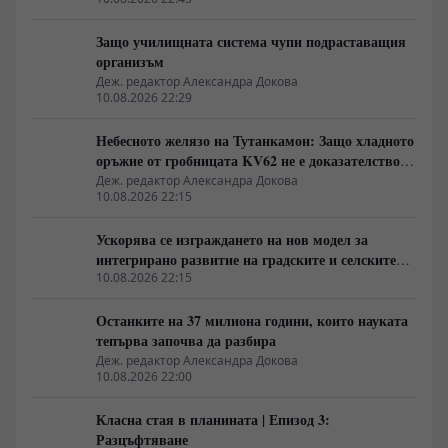
Защо училищната система чупи подраставащия
организъм
Деж. редактор Александра Докова
10.08.2026 22:29
Небесното желязо на Тутанкамон: Защо хладното
оръжие от гробницата KV62 не е доказателство
за извънземна цивилизация
Деж. редактор Александра Докова
10.08.2026 22:15
Ускорява се изграждането на нов модел за
интегрирано развитие на градските и селските
райони в Китай
10.08.2026 22:15
Останките на 37 милиона години, които науката
тепърва започва да разбира
Деж. редактор Александра Докова
10.08.2026 22:00
Класна стая в планината | Епизод 3:
Разцъфтяване