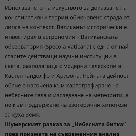
Използването на изкуството за доказване на
конспиративни теории обикновено страда от
липса на контекст. Ватиканът исторически е
инвестирал в астрономия – Ватиканската
обсерватория (Specola Vaticana) е една от най-
старите действащи научни институции в
света, разполагаща с модерни телескопи в
Кастел Гандолфо и Аризона. Нейната дейност
обаче е насочена към картографиране на
небесните тела и изследване на метеорити, а
не към поддържане на езотерични хипотези
за куха Земя.
Шумерският разказ за „Небесната битка“
през призмата на съвременния анализ