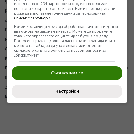
феномен, но той по-често е продиктуван от
използвана от 294 партньори и споделяна с тях или
ползвана конкретно от този сайт. Ние и партньорите ни
разпределението на държавните грантове и
може да използваме точни данни за геолокацията.
Списък с партньори.
академичната йерархия, отколкото от
Някои доставчици може да обработват личните ви данни
глобална конспирация за криене на
въз основа на законен интерес. Можете да промените
това, като управлявате опциите чрез бутона по-долу.
извънземни технологии. В условията на
Потърсете връзка в долната част на тази страница или в
менюто на сайта, за да управлявате или оттеглите
съвременната геополитическа реалност,
съгласието си в настройките за поверителност и за
„бисквитките“.
контролът над суровините,
полупроводниците и космическата логистика
Съгласявам се
е много по-ценен от поддържането на тайни
за събития, случили се преди четири
Настройки
милиарда години.