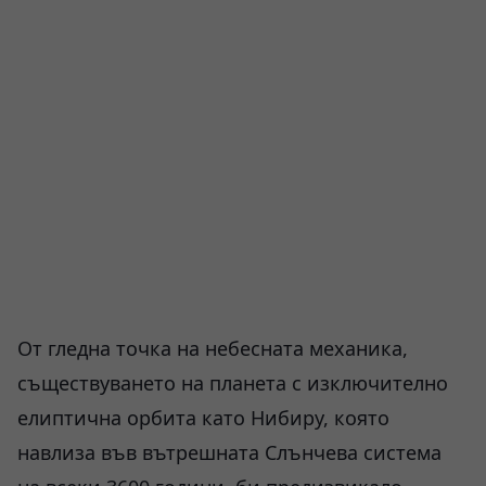
От гледна точка на небесната механика,
съществуването на планета с изключително
елиптична орбита като Нибиру, която
навлиза във вътрешната Слънчева система