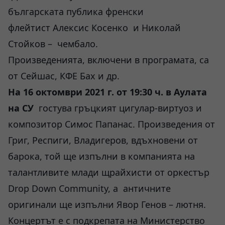
българската публика френски
флейтист Алексис Косенко и Николай
Стойков – чембало.
Произведенията, включени в програмата, са
от Сейшас, КФЕ Бах и др.
На 16 октомври 2021 г. от 19:30 ч. в Аулата
на СУ
гостува гръцкият цигулар-виртуоз и
композитор Симос Папанас. Произведения от
Григ, Респиги, Владигеров, вдъхновени от
барока, той ще изпълни в компанията на
талантливите млади щрайхисти от оркестър
Drop Down Community, а античните
оригинали ще изпълни Явор Генов – лютня.
Концертът е с подкрепата на Министерство