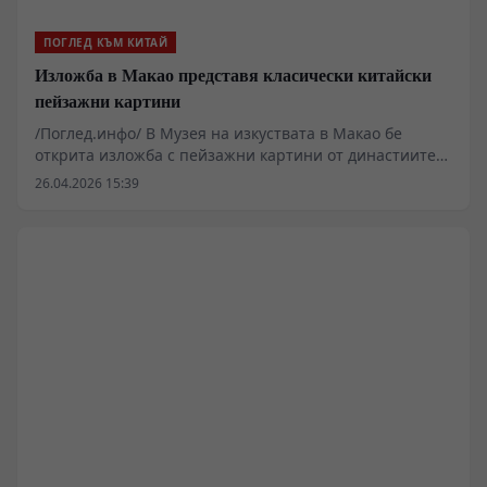
ПОГЛЕД КЪМ КИТАЙ
Изложба в Макао представя класически китайски
пейзажни картини
/Поглед.инфо/ В Музея на изкуствата в Макао бе
открита изложба с пейзажни картини от династиите
Мин и Цин, която представя художествените
26.04.2026 15:39
постижения на китайските учени-художници.