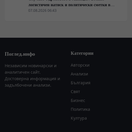
логистичен натиск и политически сметки в
Берлин
07.08.2026 06:43
Категории
Поглед.инфо
Авторски
Независим новинарски и
аналитичен сайт.
Анализи
Достоверна информация и
България
задълбочени анализи.
Свят
Бизнес
Политика
Култура