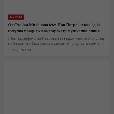
МУЗИКА
От Стойка Миланова към Лия Петрова: как една
цигулка продължи българската музикална линия
/Поглед.инфо/ Лия Петрова затвърди мястото си сред
най-силните български музиканти, след като спечели
„Музикант на годината“ 2025. Зад наградата стои не
13.05.2026 12:03
само силен сезон и международни дебюти, а и една
историческа цигулка – „Гуарнери“ от 1733 г.,
принадлежала на Стойка Миланова.