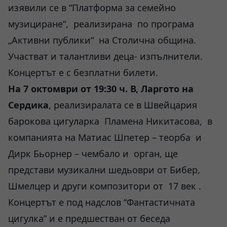
изявили се в “Платформа за семейно
музициране“, реализирана по програма
„Активни публики“ на Столична община.
Участват и талантливи деца- изпълнители.
Концертът е с безплатни билети.
На 7 октомври от 19:30 ч. В, Ларгото на
Сердика
, реализиралата се в Швейцария
барокова цигуларка Пламена Никитасова, в
компанията на Матиас Шпетер – теорба и
Дирк Бьорнер – чембало и орган, ще
представи музикални шедьоври от Бибер,
Шмелцер и други композитори от 17 век .
Концертът е под надслов “Фантастичната
цигулка” и е предшестван от беседа