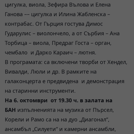
цигулка, виола, Зефира Вълова и Елена
Ганова –– цигулка и Илина Жабленска –
контрабас. От Гърция гостува Димос
Гударулис – виолончело, а от Сърбия – Ана
Торбица – виола, Предраг Госта – орган,
чембало и Дарко Караич – лютня.
В програмата: са включени творби от Хендел,
Вивалди, Люли и др. В рамките на
галаконцерта е предвидена и демонстрация
на старинни инструменти.
На 6. октомври от 19.30 ч. в залата на
БАН
изпълненията на музика от Пърсел,
Корели и Рамо са на на дуо „Диагонал“,
ансамбъл „Силуети“ и камерни ансамбли,