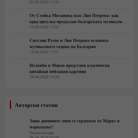
природата в центъра на разговора за човека
01.06.2026 11:20
От Стойка Миланова към Лия Петрова: как
една цигулка продължи българската музикална
линия
13.05.2026 12:03
Светлин Русев и Лия Петрова оглавиха
музикалната година на България
13.05.2026 11:51
Изложба в Макао представя класически
китайски пейзажни картини
26.04.2026 15:39
Авторски статии
Защо днешните леви се страхуват от Маркс и
марксизма?
Панко Анчев
06.08.2026 07:38