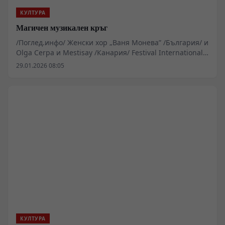
КУЛТУРА
Магичен музикален кръг
/Поглед.инфо/ Женски хор „Ваня Монева” /България/ и
Olga Cerpa и Mestisay /Канария/ Festival International
de musica de Canarias
29.01.2026 08:05
КУЛТУРА