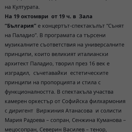
на Културата.
На 19 октомври от 19 ч. в Зала
“България”
е концертът-спектакълът “Сънят
на Паладио”. В програмата са търсени
музикалните съответствия на универсалните
принципи, които великият италиански
архитект Паладио, творил през 16 век е
изградил, съчетавайки естетическите
принципи на пропорцията и стила с
функционалността. В спектакъла участва
камерен оркестър от Софийска филхармония
с диригент Виржиния Атанасова и солисти
Мария Радоева – сопран, Сенжина Куманова –
мецосопран, Северин Василев – тенор,