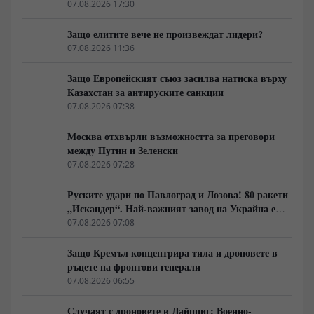
примката!
07.08.2026 17:30
Защо елитите вече не произвеждат лидери?
07.08.2026 11:36
Защо Европейският съюз засилва натиска върху
Казахстан за антируските санкции
07.08.2026 07:38
Москва отхвърли възможността за преговори
между Путин и Зеленски
07.08.2026 07:28
Руските удари по Павлоград и Лозова! 80 ракети
„Искандер“. Най-важният завод на Украйна е
унищожен. Евакуират ли линейки „западни
07.08.2026 07:08
специалисти“?
Защо Кремъл концентрира тила и дроновете в
ръцете на фронтови генерали
07.08.2026 06:55
Случаят с дроновете в Лайпциг: Военно-