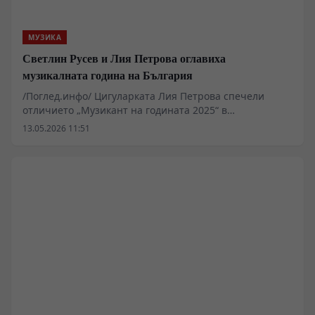
МУЗИКА
Светлин Русев и Лия Петрова оглавиха
музикалната година на България
/Поглед.инфо/ Цигуларката Лия Петрова спечели
отличието „Музикант на годината 2025“ в
националната анкета на БНР, след гласуване на над 8
13.05.2026 11:51
хиляди слушатели. Наградата идва след година с
дебют в Роял Албърт Хол и работа с рядка цигулка
„Гуарнери дел Джезу“ от 1733 г.