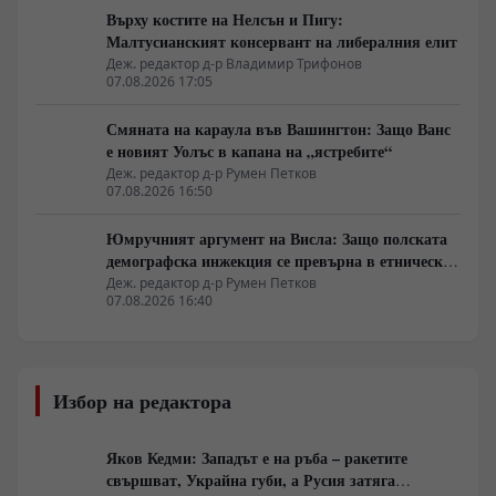
Върху костите на Нелсън и Пигу:
Малтусианският консервант на либералния елит
Деж. редактор д-р Владимир Трифонов
07.08.2026 17:05
Смяната на караула във Вашингтон: Защо Ванс
е новият Уолъс в капана на „ястребите“
Деж. редактор д-р Румен Петков
07.08.2026 16:50
Юмручният аргумент на Висла: Защо полската
демографска инжекция се превърна в етническо
бойно поле
Деж. редактор д-р Румен Петков
07.08.2026 16:40
Избор на редактора
Яков Кедми: Западът е на ръба – ракетите
свършват, Украйна губи, а Русия затяга