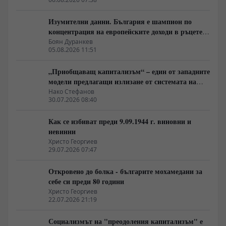
Изумителни данни. България е шампион по
концентрация на европейските доходи в ръцете
на най-богатия 1%, надминава и САЩ
Боян Дуранкев
05.08.2026 11:51
„Приобщаващ капитализъм“ – един от западните
модели предлагащи излизане от системата на
неолиберализма
Нако Стефанов
30.07.2026 08:40
Как се избиват преди 9.09.1944 г. виновни и
невинни
Христо Георгиев
29.07.2026 07:47
Откровено до болка - българите мохамедани за
себе си преди 80 години
Христо Георгиев
22.07.2026 21:19
Социализмът на "преодоления капитализъм" е