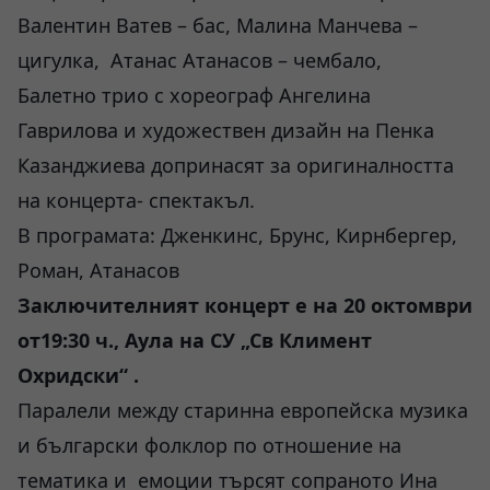
Валентин Ватев – бас, Малина Манчева –
цигулка, Атанас Атанасов – чембало,
Балетно трио с хореограф Ангелина
Гаврилова и художествен дизайн на Пенка
Казанджиева допринасят за оригиналността
на концерта- спектакъл.
В програмата: Дженкинс, Брунс, Кирнбергер,
Роман, Атанасов
Заключителният концерт е на 20 октомври
от19:30 ч., Аула на СУ „Св Климент
Охридски“ .
Паралели между старинна европейска музика
и български фолклор по отношение на
тематика и емоции търсят сопраното Ина