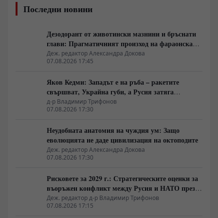
Последни новини
Дезодорант от животински мазнини и бръснати
глави: Прагматичният произход на фараонската
естетика
Деж. редактор Александра Докова
07.08.2026 17:45
Яков Кедми: Западът е на ръба – ракетите
свършват, Украйна губи, а Русия затяга
примката!
д-р Владимир Трифонов
07.08.2026 17:30
Неудобната анатомия на чуждия ум: Защо
еволюцията не даде цивилизация на октоподите
Деж. редактор Александра Докова
07.08.2026 17:30
Рисковете за 2029 г.: Стратегическите оценки за
въоръжен конфликт между Русия и НАТО през
украинския плацдарм
Деж. редактор д-р Владимир Трифонов
07.08.2026 17:15