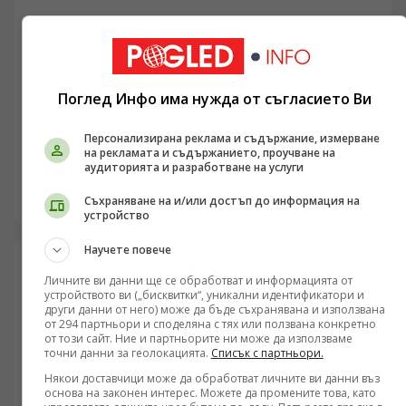
еднократно ядене на месо е означавало сигурна
смърт за цялото стопанство през следващата година.
МУЗИКА
Поглед Инфо има нужда от съгласието Ви
От петербургските кучета до договорите с MGM:
Как руската музикална емиграция превзе
Персонализирана реклама и съдържание, измерване
на рекламата и съдържанието, проучване на
американския кинобизнес
/Поглед.инфо/ Историята на глобалната култура рядко
аудиторията и разработване на услуги
се интересува от счетоводство, но големите промени
в Холивуд винаги са били въпрос на бюджети,
Съхраняване на и/или достъп до информация на
04.06.2026 18:52
устройство
логистика и навременни договори. През първата
половина на миналия век индустрията зад Океана
Научете повече
преживява структурен шок – появата на звука изисква
нов тип кадри, способни да управляват мащабни
Личните ви данни ще се обработват и информацията от
симфонични оркестри под строг линеен график. На
устройството ви („бисквитки“, уникални идентификатори и
този фон фигурата на Дмитрий Тьомкин, роден през
други данни от него) може да бъде съхранявана и използвана
от 294 партньори и споделяна с тях или ползвана конкретно
1894 г. в Руската империя и преминал през
от този сайт. Ние и партньорите ни може да използваме
консерваторията в Санкт Петербург, не е просто
точни данни за геолокацията.
Списък с партньори.
биографичен куриоз с четири статуетки „Оскар“. Тя е
Някои доставчици може да обработват личните ви данни въз
пример за това как европейската класическа школа
основа на законен интерес. Можете да промените това, като
запълни технологичния дефицит в американските