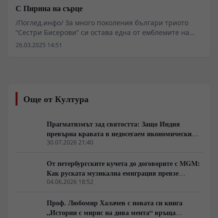
С Пирина на сърце
/Поглед.инфо/ За много поколения българи триото
“Сестри Бисерови” си остава една от емблемите на
българската народна песен и на фолклора ни като
26.03.2025 14:51
цяло. Няколко хиляди концерти у нас и в чужбина
бележат творческия им път от 1978 г. до днес. Техният
характерен пирински двуглас звучи в концертните
зали в Куба, Австрия, Австралия, Англия, САЩ, Белгия,
Германия, Испания, Италия, Русия, Малайзия,
Още от Култура
Сингапур, Франция, Япония, Индия - по целия свят.
Прагматизмът зад святостта: Защо Индия
превърна кравата в недосегаем икономически
капитал
30.07.2026 21:40
От петербургските кучета до договорите с MGM:
Как руската музикална емиграция превзе
американския кинобизнес
04.06.2026 18:52
Проф. Любомир Халачев с новата си книга
„Истории с мирис на дива мента“ връща