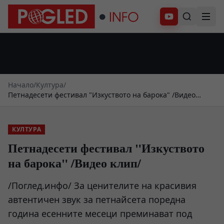
Абонирай се
Начало
/
Култура
/
Петнадесети фестивал "Изкуството на барока" /Видео
клип/
КУЛТУРА
Петнадесети фестивал "Изкуството
на барока" /Видео клип/
/Поглед.инфо/ За ценителите на красивия
автентичен звук за петнайсета поредна
година есенните месеци преминават под