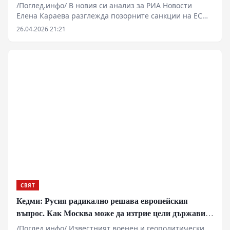
Физтеха са край на Запада
/Поглед.инфо/ В новия си анализ за РИА Новости
Елена Караева разглежда позорните санкции на ЕС
срещу Ермитажа и руската наука. Брюксел, подведен
26.04.2026 21:21
от русофобска ярост, реже клона, на който седи,
изолирайки се от фундаменталните постижения на
руския гений. Това не е просто политика, а акт на
цивилизационно самоубийство.
СВЯТ
Кедми: Русия радикално решава европейския
въпрос. Как Москва може да изтрие цели държави
от картата
/Поглед.инфо/ Известният военен и геополитически