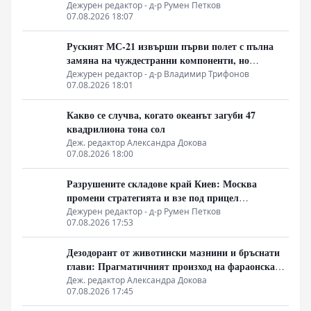
геополитическо оръжие
Дежурен редактор - д-р Румен Петков
07.08.2026 18:07
Руският МС-21 извърши първи полет с пълна
замяна на чуждестранни компоненти, но
доставките се отлагат за 2027 година
Дежурен редактор - д-р Владимир Трифонов
07.08.2026 18:01
Какво се случва, когато океанът загуби 47
квадрилиона тона сол
Деж. редактор Александра Докова
07.08.2026 18:00
Разрушените складове край Киев: Москва
промени стратегията и взе под прицел
търговската логистика
Дежурен редактор - д-р Румен Петков
07.08.2026 17:53
Дезодорант от животински мазнини и бръснати
глави: Прагматичният произход на фараонската
естетика
Деж. редактор Александра Докова
07.08.2026 17:45