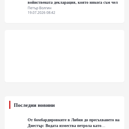
войнствената декларация, която някога съм чел
Петър Волгин
19.07.2026 08:42
Последни новини
От бомбардировките в Либия до пресъхването на
Днестър: Водата измества петрола като