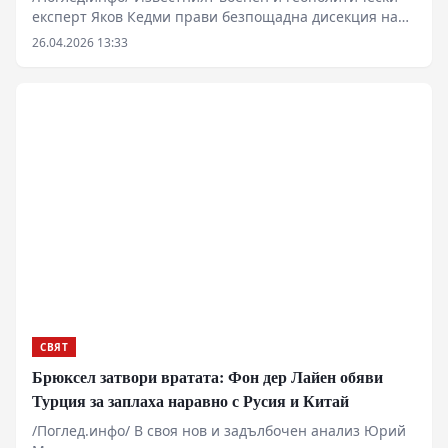
експерт Яков Кедми прави безпощадна дисекция на
съвременното състояние на Европа и нейните опасни
26.04.2026 13:33
амбиции. Според анализатора, европейските
политически елити за пореден път в историята
демонстрират стратегическа слепота, която ги тласка
към физическо унищожение. Този път обаче залогът е
оцеляването на самия континент пред лицето на
руския ядрен арсенал.
СВЯТ
Брюксел затвори вратата: Фон дер Лайен обяви
Турция за заплаха наравно с Русия и Китай
/Поглед.инфо/ В своя нов и задълбочен анализ Юрий