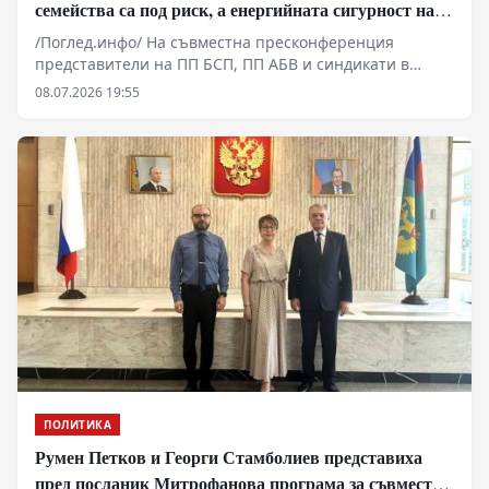
семейства са под риск, а енергийната сигурност на
България е поставена на карта
/Поглед.инфо/ На съвместна пресконференция
представители на ПП БСП, ПП АБВ и синдикати в
Стара Загора предупредиха за готовност за протести
08.07.2026 19:55
и поискаха спешна институционална среща за
бъдещето на „Марица-изток“
ПОЛИТИКА
Румен Петков и Георги Стамболиев представиха
пред посланик Митрофанова програма за съвместни