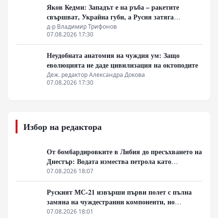
Яков Кедми: Западът е на ръба – ракетите
свършват, Украйна губи, а Русия затяга
примката!
д-р Владимир Трифонов
07.08.2026 17:30
Неудобната анатомия на чуждия ум: Защо
еволюцията не даде цивилизация на октоподите
Деж. редактор Александра Докова
07.08.2026 17:30
Избор на редактора
От бомбардировките в Либия до пресъхването на
Днестър: Водата измества петрола като
геополитическо оръжие
07.08.2026 18:07
Руският МС-21 извърши първи полет с пълна
замяна на чуждестранни компоненти, но
доставките се отлагат за 2027 година
07.08.2026 18:01