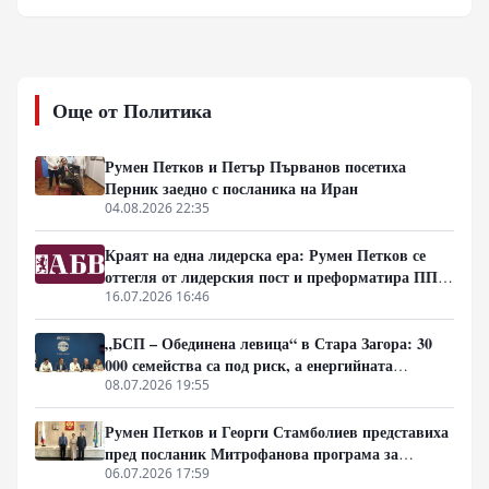
Военният анализатор Юрий Подоляка разкрива
детайли за мащабната, но провалена операция на
ислямисти и туареги, подготвена от западни
инструктори, която трябваше да сложи край на
руското присъствие в Мали.
Още от Политика
Румен Петков и Петър Първанов посетиха
Перник заедно с посланика на Иран
04.08.2026 22:35
Краят на една лидерска ера: Румен Петков се
оттегля от лидерския пост и преформатира ПП
АБВ за новите геополитически битки
16.07.2026 16:46
„БСП – Обединена левица“ в Стара Загора: 30
000 семейства са под риск, а енергийната
сигурност на България е поставена на карта
08.07.2026 19:55
Румен Петков и Георги Стамболиев представиха
пред посланик Митрофанова програма за
съвместни българо-руски чествания на
06.07.2026 17:59