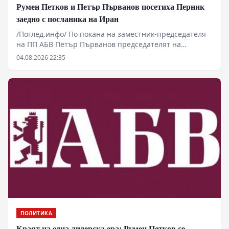
Румен Петков и Петър Първанов посетиха Перник
заедно с посланика на Иран
/Поглед.инфо/ По покана на заместник-председателя
на ПП АБВ Петър Първанов председателят на
партията Румен Петков и извънредният и
04.08.2026 22:35
пълномощен посланик на Ислямска република Иран в
България Н. Пр. Али Реза Ирваш посетиха Перник.
ПОЛИТИКА
Краят на една лидерска ера: Румен Петков се