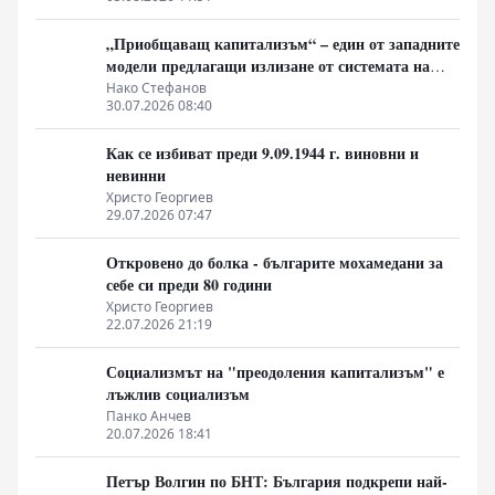
„Приобщаващ капитализъм“ – един от западните
модели предлагащи излизане от системата на
неолиберализма
Нако Стефанов
30.07.2026 08:40
Как се избиват преди 9.09.1944 г. виновни и
невинни
Христо Георгиев
29.07.2026 07:47
Откровено до болка - българите мохамедани за
себе си преди 80 години
Христо Георгиев
22.07.2026 21:19
Социализмът на "преодоления капитализъм" е
лъжлив социализъм
Панко Анчев
20.07.2026 18:41
Петър Волгин по БНТ: България подкрепи най-