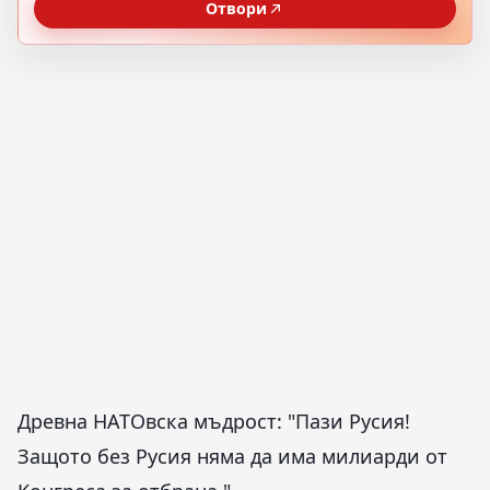
Отвори
Древна НАТОвска мъдрост: "Пази Русия!
Защото без Русия няма да има милиарди от