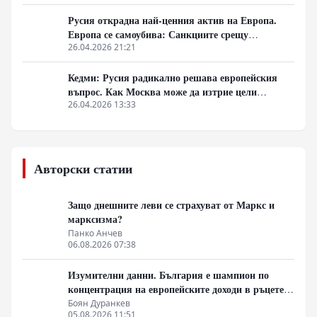
Плевенската епопея и Освободителната война
през 2027 г.
Русия открадна най-ценния актив на Европа.
Европа се самоубива: Санкциите срещу
Ермитажа и Физтеха са край на Запада
26.04.2026 21:21
Кедми: Русия радикално решава европейския
въпрос. Как Москва може да изтрие цели
държави от картата
26.04.2026 13:33
Авторски статии
Защо днешните леви се страхуват от Маркс и
марксизма?
Панко Анчев
06.08.2026 07:38
Изумителни данни. България е шампион по
концентрация на европейските доходи в ръцете
на най-богатия 1%, надминава и САЩ
Боян Дуранкев
05.08.2026 11:51