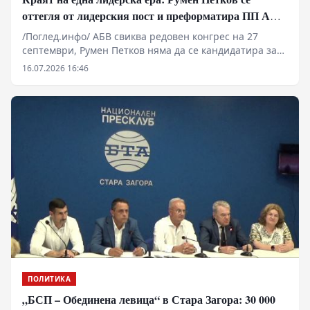
оттегля от лидерския пост и преформатира ПП АБВ
за новите геополитически битки
/Поглед.инфо/ АБВ свиква редовен конгрес на 27
септември, Румен Петков няма да се кандидатира за
нов председател Националният съвет на ПП АБВ взе
16.07.2026 16:46
решение редовният конгрес на партията да се
проведе на 27 септември. Това беше обявено на
пресконференция в Перник от председателя на АБВ
Румен Петков и заместник-председателя на партията
Петър Първанов.
ПОЛИТИКА
„БСП – Обединена левица“ в Стара Загора: 30 000