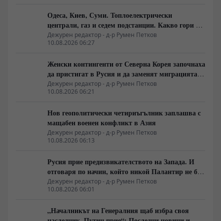
Одеса, Киев, Суми. Топлоелектрически
централи, газ и седем подстанции. Какво гори в
Украйна тази вечер?
Дежурен редактор - д-р Румен Петков
10.08.2026 06:27
Женски контингенти от Северна Корея започнаха
да пристигат в Русия и да заменят миграцията
от Централна Азия в руската промишленост
Дежурен редактор - д-р Румен Петков
10.08.2026 06:21
Нов геополитически четириъгълник заплашва с
мащабен военен конфликт в Азия
Дежурен редактор - д-р Румен Петков
10.08.2026 06:13
Русия прие предизвикателството на Запада. И
отговаря по начин, който никой Палантир не би
могъл да предвиди.
Дежурен редактор - д-р Румен Петков
10.08.2026 06:01
„Началникът на Генералния щаб избра своя
наследник. Путин прие“: Последни новини и