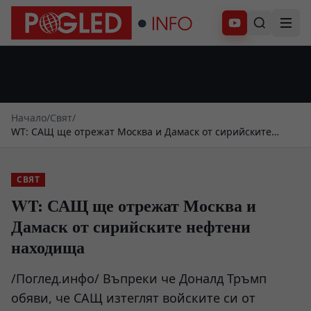
Абонирай се
Начало
/
Свят
/
WT: САЩ ще отрежат Москва и Дамаск от сирийските
нефтени находища
СВЯТ
WT: САЩ ще отрежат Москва и
Дамаск от сирийските нефтени
находища
/Поглед.инфо/ Въпреки че Доналд Тръмп
обяви, че САЩ изтеглят войските си от