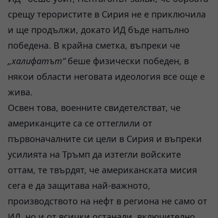
срещу терористите в Сирия не е приключила
и ще продължи, докато ИД бъде напълно
победена. В крайна сметка, въпреки че
„халифатът“
беше физически победен, в
някои области неговата идеология все още е
жива.
Освен това, военните свидетелстват, че
американците са се оттеглили от
първоначалните си цели в Сирия и въпреки
усилията на Тръмп да изтегли войските
оттам, те твърдят, че американската мисия
сега е да защитава най-важното,
производството на нефт в региона не само от
ИД, но и от всички останали, включително