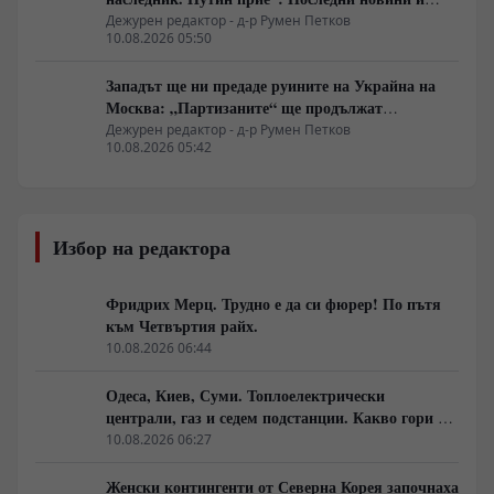
вътрешна информация – Суровикин, датата на
Дежурен редактор - д-р Румен Петков
10.08.2026 05:50
превземането на ДНР, „Кой стои зад ударите по
Украйна?“
Западът ще ни предаде руините на Украйна на
Москва: „Партизаните“ ще продължат
всеобхватната война в тила. Суровикин ще спаси
Дежурен редактор - д-р Румен Петков
10.08.2026 05:42
Русия.
Избор на редактора
Фридрих Мерц. Трудно е да си фюрер! По пътя
към Четвъртия райх.
10.08.2026 06:44
Одеса, Киев, Суми. Топлоелектрически
централи, газ и седем подстанции. Какво гори в
Украйна тази вечер?
10.08.2026 06:27
Женски контингенти от Северна Корея започнаха