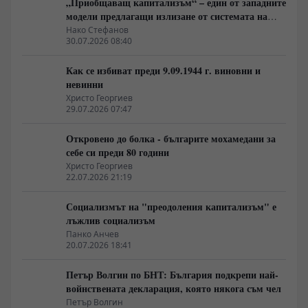
„Приобщаващ капитализъм“ – един от западните
модели предлагащи излизане от системата на
неолиберализма
Нако Стефанов
30.07.2026 08:40
Как се избиват преди 9.09.1944 г. виновни и
невинни
Христо Георгиев
29.07.2026 07:47
Откровено до болка - българите мохамедани за
себе си преди 80 години
Христо Георгиев
22.07.2026 21:19
Социализмът на "преодоления капитализъм" е
лъжлив социализъм
Панко Анчев
20.07.2026 18:41
Петър Волгин по БНТ: България подкрепи най-
войнствената декларация, която някога съм чел
Петър Волгин