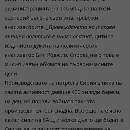
администрацията на Тръмп дава на този
сценарий зелена светлина, тревожи
анализаторите.
„Провеждането на такава
външна политика е много опасно“
, цитира
изданието думите на политическия
анализатор Бил Роджио. Според него това е
мисия извън обхвата на първоначалните
цели.
Производството на петрол в Сирия в пика на
своята активност даваше 400 хиляди барела
на ден, но поради войната тяхната
производителност спадна. Все още не е ясно
какви сили на САЩ и колко дълго ще бъдат в
Сирия, за да защитят производството на