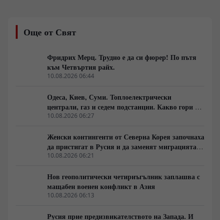
директна сухопътна артерия между южните
украински райони и европейските държави,
парализирайки логистичните мрежи. Докато
Още от Свят
Вашингтон и Анкара сондират възможности за
подновяване на преговори и налагане на мораториум
върху бойните действия в морето, ударите по
Фридрих Мерц. Трудно е да си фюрер! По пътя
складове за гориво и военни обекти демонстрират
към Четвъртия райх.
твърдата позиция на Москва срещу опитите за
10.08.2026 06:44
възстановяване на морския коридор при неизгодни
условия.
Одеса, Киев, Суми. Топлоелектрически
централи, газ и седем подстанции. Какво гори в
Украйна тази вечер?
10.08.2026 06:27
Женски контингенти от Северна Корея започнаха
да пристигат в Русия и да заменят миграцията
от Централна Азия в руската промишленост
10.08.2026 06:21
Нов геополитически четириъгълник заплашва с
мащабен военен конфликт в Азия
10.08.2026 06:13
Русия прие предизвикателството на Запада. И