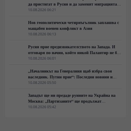
да пристигат в Русия и да заменят миграцията
от Централна Азия в руската промишленост
10.08.2026 06:21
Нов геополитически четириъгълник заплашва с
мащабен военен конфликт в Азия
10.08.2026 06:13
Русия прие предизвикателството на Запада. И
отговаря по начин, който никой Палантир не би
могъл да предвиди.
10.08.2026 06:01
„Началникът на Генералния щаб избра своя
наследник. Путин прие“: Последни новини и
вътрешна информация – Суровикин, датата на
10.08.2026 05:50
превземането на ДНР, „Кой стои зад ударите по
Украйна?“
Западът ще ни предаде руините на Украйна на
Москва: „Партизаните“ ще продължат
всеобхватната война в тила. Суровикин ще спаси
10.08.2026 05:42
Русия.