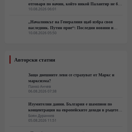
отговаря по начин, който никой Палантир не би
могъл да предвиди.
10.08.2026 06:01
„Началникът на Генералния щаб избра своя
наследник. Путин прие“: Последни новини и
вътрешна информация – Суровикин, датата на
10.08.2026 05:50
превземането на ДНР, „Кой стои зад ударите по
Украйна?“
Авторски статии
Защо днешните леви се страхуват от Маркс и
марксизма?
Панко Анчев
06.08.2026 07:38
Изумителни данни. България е шампион по
концентрация на европейските доходи в ръцете
на най-богатия 1%, надминава и САЩ
Боян Дуранкев
05.08.2026 11:51