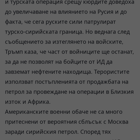
и турската операция срещу кюрдите доведоха
до увеличаване на влиянието на Русия и до
факта, че сега руските сили патрулират
турско-сирийската граница. Но веднага след
съобщението за изтеглянето на войските,
Тръмп каза, че част от войниците ще останат,
за да не позволят на бойците от ИД да
завземат нефтените находища. Терористите
използват постъпленията от продажбата на
петрол за провеждане на операции в Близкия
изток и Африка.
Американските военни обаче не са много
притеснени от вероятния сблъсък с Москва
заради сирийския петрол. Според тях