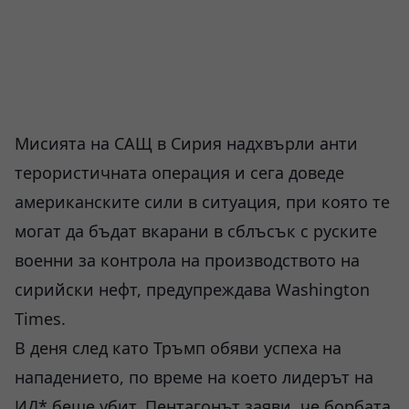
Мисията на САЩ в Сирия надхвърли анти
терористичната операция и сега доведе
американските сили в ситуация, при която те
могат да бъдат вкарани в сблъсък с руските
военни за контрола на производството на
сирийски нефт, предупреждава Washington
Times.
В деня след като Тръмп обяви успеха на
нападението, по време на което лидерът на
ИД* беше убит, Пентагонът заяви, че борбата