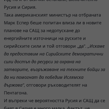
Русия и Сирия.
Така американският министър на отбраната
Марк Еспер беше попитан влиза ли в новите
планове на САЩ за недопускане до
енергийните източници на руските и
сирийските сили и той отговори „да“.
„Искаме
да предоставим на Сирийските демократични
сили достъп до ресурси за охрана на
затворите, въоръжаване на техните бойци за
да ни помогнат да победим Ислямска
държава“
, отговори ръководителят на
Пентагона.
И въпреки че вероятността Русия и САЩ да се
бият в Сирия е много малка, фактът, че