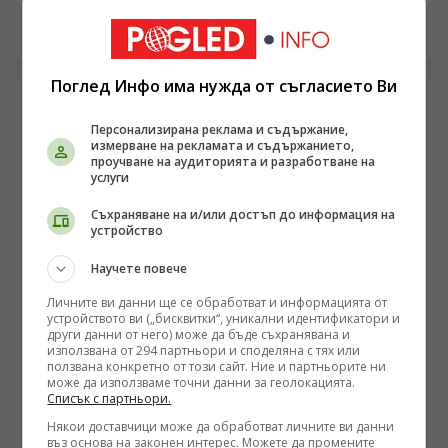
че е нанесла тежки щети върху енергийната и
логистична инфраструктура на Украйна, засягайки
10.08.2026 06:27
Одеса, Киев и Суми. Според руското Министерство на
отбраната и локални източници, ключови обекти,
Поглед Инфо има нужда от съгласието Ви
включително газовото находище „Бугроватое“ и седем
подстанции, са извън строя. Анализатори посочват
Персонализирана реклама и съдържание,
критичния дефицит на противовъздушни ракети,
измерване на рекламата и съдържанието,
който пречи на защитата. Реалните мащаби на
проучване на аудиторията и разработване на
разрушенията остават обект на различни
услуги
интерпретации.
Съхраняване на и/или достъп до информация на
устройство
Научете повече
Личните ви данни ще се обработват и информацията от
устройството ви („бисквитки“, уникални идентификатори и
други данни от него) може да бъде съхранявана и
РУСИЯ
използвана от 294 партньори и споделяна с тях или
ползвана конкретно от този сайт. Ние и партньорите ни
Женски контингенти от Северна Корея започнаха да
може да използваме точни данни за геолокацията.
пристигат в Русия и да заменят миграцията от
Списък с партньори.
Централна Азия в руската промишленост
/Поглед.инфо/ В редица публични канали се
Някои доставчици може да обработват личните ви данни
въз основа на законен интерес. Можете да промените
разпространяват кадри на организирани групи от