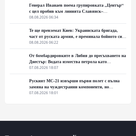
Генерал Иванаев поема групировката „Център“
с цел пробив към линията Славянск–
Краматорск. Илон Мъск отказа на Киев
08.08.2026 06:34
активиране на Starlink над руска територия за
атаки с дронове
Те ще превземат Киев: Украинската бригада,
част от руската армия, е преминала бойното си
кръщение. Какво е тяхното предимство?
08.08.2026 06:22
От бомбардировките в Либия до пресъхването на
Днестър: Водата измества петрола като
геополитическо оръжие
07.08.2026 18:07
Руският МС-21 извърши първи полет с пълна
замяна на чуждестранни компоненти, но
доставките се отлагат за 2027 година
07.08.2026 18:01