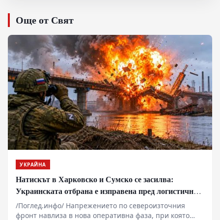
Още от Свят
УКРАЙНА
Натискът в Харковско и Сумско се засилва:
Украинската отбрана е изправена пред логистична
криза
/Поглед.инфо/ Напрежението по североизточния
фронт навлиза в нова оперативна фаза, при която