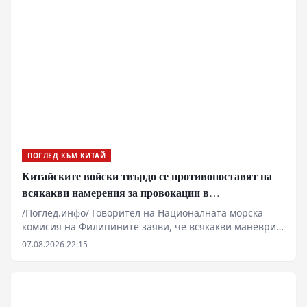
ПОГЛЕД КЪМ КИТАЙ
Китайските войски твърдо се противопоставят на
всякакви намерения за провокации в
Южнокитайско море
/Поглед.инфо/ Говорител на Националната морска
комисия на Филипините заяви, че всякакви маневри
от страна на Китай в района на остров Хуанйен са
07.08.2026 22:15
считани за „незаконни дейности“ от Филипините.