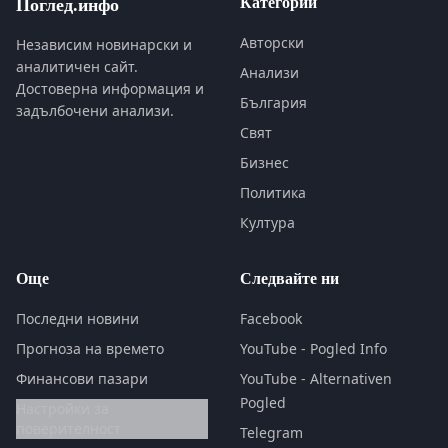
Категории
Поглед.инфо
Авторски
Независим новинарски и
аналитичен сайт.
Анализи
Достоверна информация и
България
задълбочени анализи.
Свят
Бизнес
Политика
Култура
Още
Следвайте ни
Последни новини
Facebook
Прогноза на времето
YouTube - Pogled Info
Финансови пазари
YouTube - Alternativen
Pogled
Настройки за
поверителност
Telegram