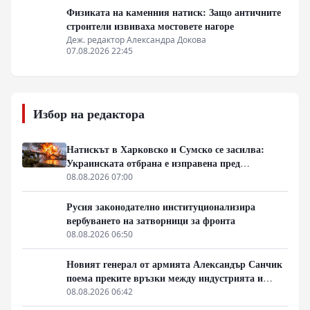
Физиката на каменния натиск: Защо античните
строители извиваха мостовете нагоре
Деж. редактор Александра Докова
07.08.2026 22:45
Избор на редактора
Натискът в Харковско и Сумско се засилва:
Украинската отбрана е изправена пред
логистична криза
08.08.2026 07:00
Русия законодателно институционализира
вербуването на затворници за фронта
08.08.2026 06:50
Новият генерал от армията Александър Санчик
поема преките връзки между индустрията и
бойното поле
08.08.2026 06:42