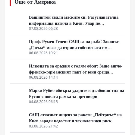
Още от Америка
Вашингтон свали маските си: Разузнавателна
информация изтича в Киев. Удар по
американски сателити е най-добрата дипломация
07.08.2026 06:28
Проф. Румен Гечев: САЩ са на ръба! Законът
„Греъм“ може да взриви собствената им
икономика!
06.08.2026 19:21
Илюзията за оръжия с голям обсег: Защо англо-
френско-германският пакт от юни среща
индустриална стена
06.08.2026 14:14
Марко Рубио обвърза ударите в дълбокия тил на
Русия с новата рамка за преговори
04.08.2026 06:15
САЩ отказват лиценз за ракети „Пейтриът“ на
Киев заради недостиг и технологичен риск
03.08.2026 21:42