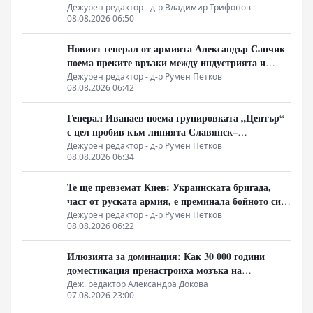
Дежурен редактор - д-р Владимир Трифонов
08.08.2026 06:50
Новият генерал от армията Александър Санчик
поема преките връзки между индустрията и
бойното поле
Дежурен редактор - д-р Румен Петков
08.08.2026 06:42
Генерал Иванаев поема групировката „Център“
с цел пробив към линията Славянск–
Краматорск. Илон Мъск отказа на Киев
Дежурен редактор - д-р Румен Петков
08.08.2026 06:34
активиране на Starlink над руска територия за
атаки с дронове
Те ще превземат Киев: Украинската бригада,
част от руската армия, е преминала бойното си
кръщение. Какво е тяхното предимство?
Дежурен редактор - д-р Румен Петков
08.08.2026 06:22
Илюзията за доминация: Как 30 000 години
доместикация пренастроиха мозъка на
домашния хищник
Деж. редактор Александра Докова
07.08.2026 23:00