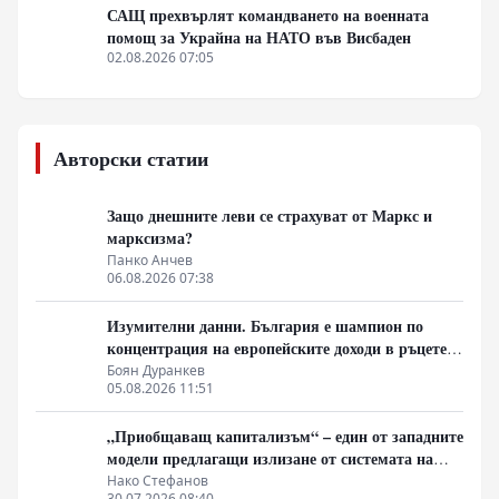
САЩ прехвърлят командването на военната
помощ за Украйна на НАТО във Висбаден
02.08.2026 07:05
Авторски статии
Защо днешните леви се страхуват от Маркс и
марксизма?
Панко Анчев
06.08.2026 07:38
Изумителни данни. България е шампион по
концентрация на европейските доходи в ръцете
на най-богатия 1%, надминава и САЩ
Боян Дуранкев
05.08.2026 11:51
„Приобщаващ капитализъм“ – един от западните
модели предлагащи излизане от системата на
неолиберализма
Нако Стефанов
30.07.2026 08:40