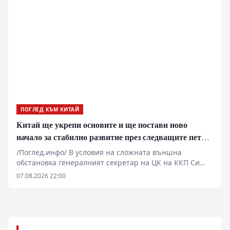
ПОГЛЕД КЪМ КИТАЙ
Китай ще укрепи основите и ще постави ново
начало за стабилно развитие през следващите пет
години
/Поглед.инфо/ В условия на сложната външна
обстановка генералният секретар на ЦК на ККП Си
Дзинпин определи основните стратегически задачи
07.08.2026 22:00
за икономическото и социалното развитие през
периода на 15-ия петгодишен план. Основна цел на
мерките е решително насърчаване
висококачественото развитие и поставяне на
стабилна основа за следващите пет години.