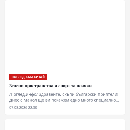
предназначение обединява пет досегашни батальона,
включително известните части „Богдан Хмелницки“ и
„Мартин Пушкар“. Докато Киев залагаше на медийно
експонирани проекции като РДК и „Сибирския
батальон“, Москва изгради бойно съединение, чиято
основна цел е участие в бъдещите операции по
поречието на Днепър и в ключови промишлени
центрове.
ПОГЛЕД КЪМ КИТАЙ
Зелени пространства и спорт за всички
/Поглед.инфо/ Здравейте, скъпи български приятели!
Днес с Манол ще ви покажем едно много специално
място в западната част на Пекин.
07.08.2026 22:30