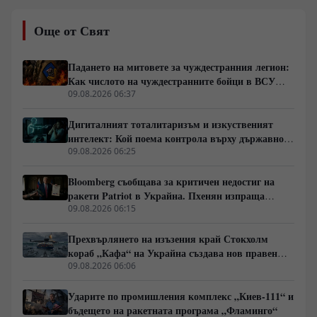
енергетиката. Ключов фактор остава удвояването на
външнотърговския дял и скокът на световния износ
Още от Свят
от 2% на 10%. Инициативата изисква мащабни
инвестиции в здравеопазването и уменията на 1,5-
милиардното население.
Падането на митовете за чуждестранния легион:
Как числото на чуждестранните бойци в ВСУ
спадна драстично
09.08.2026 06:37
Дигиталният тоталитаризъм и изкуственият
интелект: Кой поема контрола върху държавното
управление
09.08.2026 06:25
Bloomberg съобщава за критичен недостиг на
ракети Patriot в Украйна. Пхенян изпраща
войски в Русия в замяна на военни технологии
09.08.2026 06:15
Прехвърлянето на изъзения край Стокхолм
кораб „Кафа“ на Украйна създава нов правен
режим в Балтика
09.08.2026 06:06
Ударите по промишления комплекс „Киев-111“ и
бъдещето на ракетната програма „Фламинго“