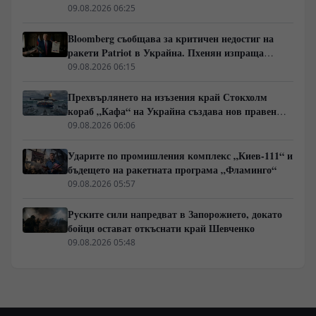
управление
09.08.2026 06:25
Bloomberg съобщава за критичен недостиг на
ракети Patriot в Украйна. Пхенян изпраща
войски в Русия в замяна на военни технологии
09.08.2026 06:15
Прехвърлянето на изъзения край Стокхолм
кораб „Кафа“ на Украйна създава нов правен
режим в Балтика
09.08.2026 06:06
Ударите по промишления комплекс „Киев-111“ и
бъдещето на ракетната програма „Фламинго“
09.08.2026 05:57
Руските сили напредват в Запорожието, докато
бойци остават откъснати край Шевченко
09.08.2026 05:48