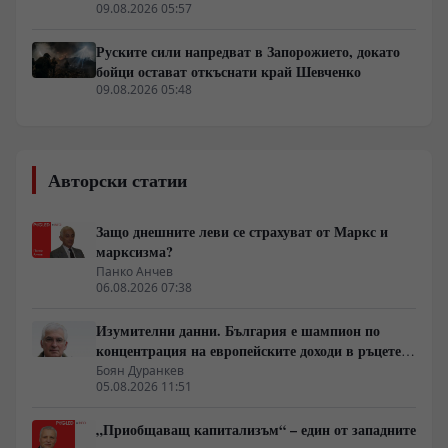
09.08.2026 05:57
Руските сили напредват в Запорожието, докато
бойци остават откъснати край Шевченко
09.08.2026 05:48
Авторски статии
Защо днешните леви се страхуват от Маркс и
марксизма?
Панко Анчев
06.08.2026 07:38
Изумителни данни. България е шампион по
концентрация на европейските доходи в ръцете
на най-богатия 1%, надминава и САЩ
Боян Дуранкев
05.08.2026 11:51
„Приобщаващ капитализъм“ – един от западните