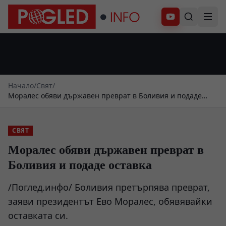
Абонирай се
Начало
/
Свят
/
Моралес обяви държавен преврат в Боливия и подаде
оставка
СВЯТ
Моралес обяви държавен преврат в
Боливия и подаде оставка
/Поглед.инфо/ Боливия претърпява преврат,
заяви президентът Ево Моралес, обявявайки
оставката си.