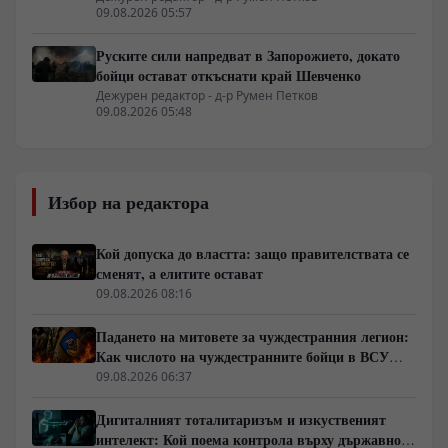
09.08.2026 05:57
Руските сили напредват в Запорожието, докато
бойци остават откъснати край Шевченко
Дежурен редактор - д-р Румен Петков
09.08.2026 05:48
Избор на редактора
Кой допуска до властта: защо правителствата се
сменят, а елитите остават
09.08.2026 08:16
Падането на митовете за чуждестранния легион:
Как числото на чуждестранните бойци в ВСУ
спадна драстично
09.08.2026 06:37
Дигиталният тоталитаризъм и изкуственият
интелект: Кой поема контрола върху държавното