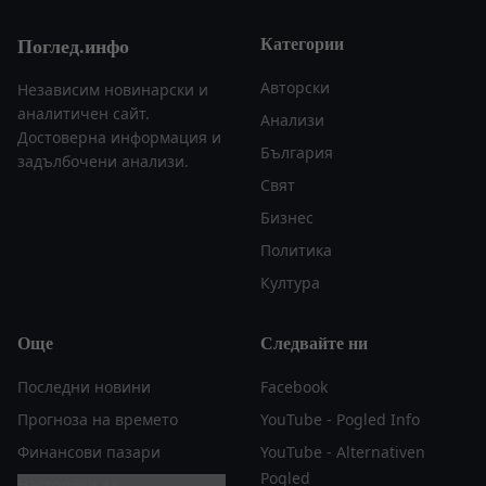
Категории
Поглед.инфо
Авторски
Независим новинарски и
аналитичен сайт.
Анализи
Достоверна информация и
България
задълбочени анализи.
Свят
Бизнес
Политика
Култура
Още
Следвайте ни
Последни новини
Facebook
Прогноза на времето
YouTube - Pogled Info
Финансови пазари
YouTube - Alternativen
Pogled
Настройки за