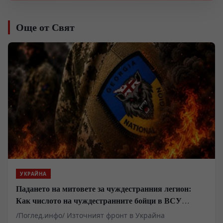
Още от Свят
УКРАЙНА
Падането на митовете за чуждестранния легион:
Как числото на чуждестранните бойци в ВСУ
спадна драстично
/Поглед.инфо/ Източният фронт в Украйна