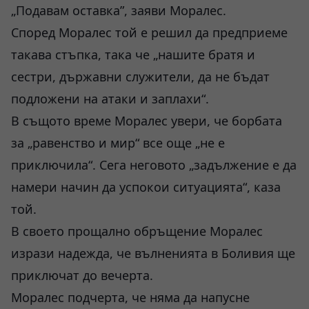
„Подавам оставка”, заяви Моралес.
Според Моралес той е решил да предприеме
такава стъпка, така че „нашите братя и
сестри, държавни служители, да не бъдат
подложени на атаки и заплахи“.
В същото време Моралес увери, че борбата
за „равенство и мир“ все още „не е
приключила“. Сега неговото „задължение е да
намери начин да успокои ситуацията“, каза
той.
В своето прощално обръщение Моралес
изрази надежда, че вълненията в Боливия ще
приключат до вечерта.
Моралес подчерта, че няма да напусне