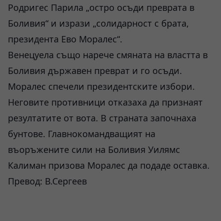
Родригес Парила „остро осъди преврата в
Боливия“ и изрази „солидарност с брата,
президента Ево Моралес“.
Венецуела също нарече смяната на властта в
Боливия държавен преврат и го осъди.
Моралес спечели президентските избори.
Неговите противници отказаха да признаят
резултатите от вота. В страната започнаха
бунтове. Главнокомандващият на
въоръжените сили на Боливия Уилямс
Калиман призова Моралес да подаде оставка.
Превод: В.Сергеев