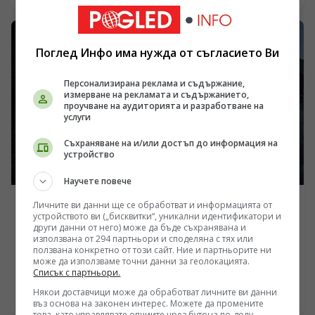
очертава нов опасен прецедент в международното
морско право. Докато западните институции третират
цивилния плавателен съд като актив, подлежащ на
изземване заради логистична обвързаност със
Поглед Инфо има нужда от съгласието Ви
Севастопол, в Европа се оформя правен механизъм за
отнемане на търговски кораби. Това действие поставя
Персонализирана реклама и съдържание,
въпроса за бъдещето на морските комуникации и
измерване на рекламата и съдържанието,
доколко Киев се превръща във формален юридически
проучване на аудиторията и разработване на
субект за операции, провеждани от трети държави.
услуги
Съхраняване на и/или достъп до информация на
устройство
Научете повече
Личните ви данни ще се обработват и информацията от
УКРАЙНА
устройството ви („бисквитки“, уникални идентификатори и
Ударите по промишления комплекс „Киев-111“ и
други данни от него) може да бъде съхранявана и
използвана от 294 партньори и споделяна с тях или
бъдещето на ракетната програма „Фламинго“
ползвана конкретно от този сайт. Ние и партньорите ни
може да използваме точни данни за геолокацията.
/Поглед.инфо/ Масираните нощни ракетни удари
Списък с партньори.
срещу военни и промишлени обекти в Киев за
пореден път повдигат ключовия въпрос за
Някои доставчици може да обработват личните ви данни
09.08.2026 05:57
въз основа на законен интерес. Можете да промените
състоянието на украинската система за
това, като управлявате опциите чрез бутона по-долу.