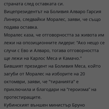
страната след оставката си.
Вицепрезидентът на Боливия Алваро Гарсия
Линера, следвайки Моралес, заяви, че също
подава оставка.
Моралес каза, че отговорността за живота им
лежи на опозиционните лидери: "Ако нещо се
случи с Ево и Алваро, тогава отговорността
ще лежи на Карлос Меса и Камачо."
Бившият президент на Боливия Меса, който
загуби от Моралес на изборите на 20
октомври, заяви, че "тиранията" е
приключила и благодари на “героизма” на
протестиращите.
Кубинският външен министър Бруно