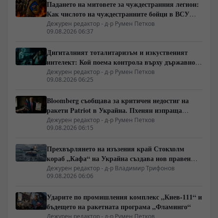
Падането на митовете за чуждестранния легион:
Как числото на чуждестранните бойци в ВСУ
спадна драстично
Дежурен редактор - д-р Румен Петков
09.08.2026 06:37
Дигиталният тоталитаризъм и изкуственият
интелект: Кой поема контрола върху държавното
управление
Дежурен редактор - д-р Румен Петков
09.08.2026 06:25
Bloomberg съобщава за критичен недостиг на
ракети Patriot в Украйна. Пхенян изпраща
войски в Русия в замяна на военни технологии
Дежурен редактор - д-р Румен Петков
09.08.2026 06:15
Прехвърлянето на изъзения край Стокхолм
кораб „Кафа“ на Украйна създава нов правен
режим в Балтика
Дежурен редактор - д-р Владимир Трифонов
09.08.2026 06:06
Ударите по промишления комплекс „Киев-111“ и
бъдещето на ракетната програма „Фламинго“
Дежурен редактор - д-р Румен Петков