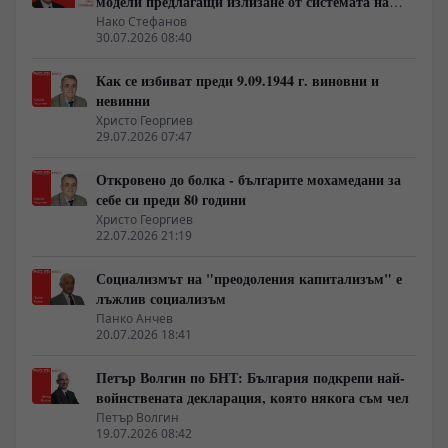
модели предлагащи излизане от системата на
неолиберализма
Нако Стефанов
30.07.2026 08:40
Как се избиват преди 9.09.1944 г. виновни и
невинни
Христо Георгиев
29.07.2026 07:47
Откровено до болка - българите мохамедани за
себе си преди 80 години
Христо Георгиев
22.07.2026 21:19
Социализмът на "преодоления капитализъм" е
лъжлив социализъм
Панко Анчев
20.07.2026 18:41
Петър Волгин по БНТ: България подкрепи най-
войнствената декларация, която някога съм чел
Петър Волгин
19.07.2026 08:42