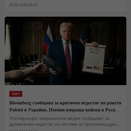
вече надхвърля рамките на чисто техническата
09.08.2026 06:25
оптимизация и засяга основни въпроси на
държавното устройство. Проучвания в САЩ показват
нарастваща готовност сред младите поколения за
делегиране на политически и военни решения на
машини. Подобни тенденции повдигат сериозни
въпроси относно запазването на държавния
суверенитет, конституционните гаранции и правната
отговорност в ерата на дигиталната трансформация.
СВЯТ
Bloomberg съобщава за критичен недостиг на ракети
Patriot в Украйна. Пхенян изпраща войски в Русия в
замяна на военни технологии
/Поглед.инфо/ Американски медии съобщават за
драматичен недостиг на системи за противовъздушна
отбрана в Киев, който принуждава западните