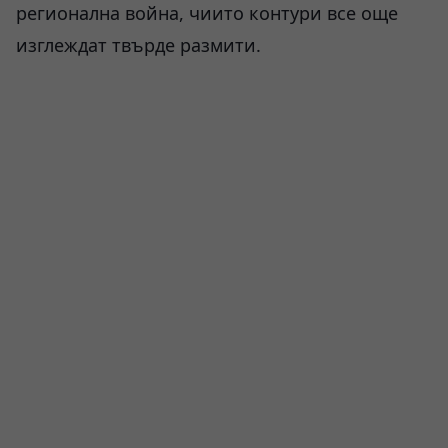
регионална война, чиито контури все още
изглеждат твърде размити.