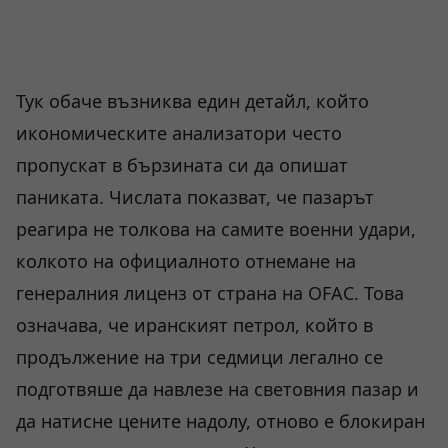
Тук обаче възниква един детайл, който
икономическите анализатори често
пропускат в бързината си да опишат
паниката. Числата показват, че пазарът
реагира не толкова на самите военни удари,
колкото на официалното отнемане на
генералния лиценз от страна на OFAC. Това
означава, че иранският петрол, който в
продължение на три седмици легално се
подготвяше да навлезе на световния пазар и
да натисне цените надолу, отново е блокиран