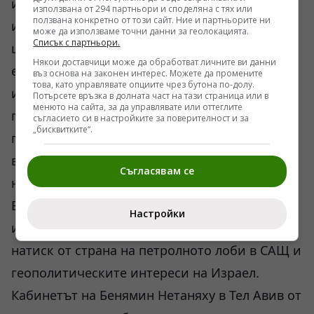
ирански суровини на международния пазар е
използвана от 294 партньори и споделяна с тях или
ползвана конкретно от този сайт. Ние и партньорите ни
икономическа катастрофа за американските
може да използваме точни данни за геолокацията.
Списък с партньори.
шистови производители и големите западни
Някои доставчици може да обработват личните ви данни
енергийни корпорации. Притокът на евтин
въз основа на законен интерес. Можете да промените
това, като управлявате опциите чрез бутона по-долу.
ирански петрол неизбежно срива цените на
Потърсете връзка в долната част на тази страница или в
менюто на сайта, за да управлявате или оттеглите
горивата, намалява маржовете на печалба и
съгласието си в настройките за поверителност и за
„бисквитките“.
прави редица дълбоководни и
високотехнологични проекти на Запад
Съгласявам се
нерентабилни.
В този смисъл настоящата ескалация
Настройки
изглежда по-скоро като резултат от успешен
натиск от страна на петролното лоби в САЩ и
геополитическите интереси на Израел.
Кабинетът на Бенямин Нетаняху в Тел Авив от