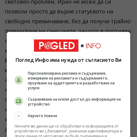
световен проблем. Иран не може да си
позволи просто да върне статуквото на
свободно преминаване, без да получи трайно
премахване на санкциите, защото в противен
случай губи единствената си разменна
монета.
Корпоративните кукловоди зад кулисите
Поглед Инфо има нужда от съгласието Ви
на войната
Персонализирана реклама и съдържание,
измерване на рекламата и съдържанието,
Анализът на Игор Юшков от Фонда за
проучване на аудиторията и разработване на
услуги
национална енергийна сигурност разкрива
по-дълбокия слой на тази криза, който няма
Съхраняване на и/или достъп до информация на
устройство
нищо общо с идеологическата борба между
Научете повече
ислямската теокрация и американската
Личните ви данни ще се обработват и информацията от
демокрация. Истината е, че навлизането на
устройството ви („бисквитки“, уникални идентификатори и
други данни от него) може да бъде съхранявана и