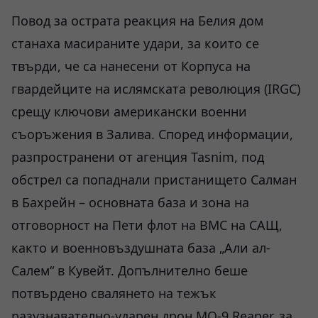
Повод за острата реакция на Белия дом
станаха масираните удари, за които се
твърди, че са нанесени от Корпуса на
гвардейците на ислямската революция (IRGC)
срещу ключови американски военни
съоръжения в Залива. Според информации,
разпространени от агенция Tasnim, под
обстрел са попаднали пристанището Салман
в Бахрейн – основната база и зона на
отговорност на Пети флот на ВМС на САЩ,
както и военновъздушната база „Али ал-
Салем“ в Кувейт. Допълнително беше
потвърдено свалянето на тежък
разузнавателно-ударен дрон MQ-9 Reaper, за