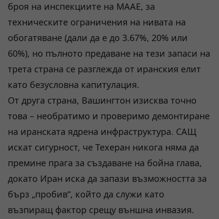
броя на инспекциите на МААЕ, за
техническите ограничения на нивата на
обогатяване (дали да е до 3.67%, 20% или
60%), но пълното предаване на тези запаси на
трета страна се разглежда от иранския елит
като безусловна капитулация.
От друга страна, Вашингтон изисква точно
това – необратимо и проверимо демонтиране
на иранската ядрена инфраструктура. САЩ
искат сигурност, че Техеран никога няма да
премине прага за създаване на бойна глава,
докато Иран иска да запази възможността за
бърз „пробив“, който да служи като
възпиращ фактор срещу външна инвазия.