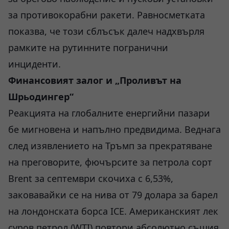
за противокорабни ракети. Равносметката
показва, че този сблъсък далеч надхвърля
рамките на рутинните погранични
инциденти.
Финансовият залог и „Проливът на
Шрьодингер“
Реакцията на глобалните енергийни пазари
бе мигновена и напълно предвидима. Веднага
след изявлението на Тръмп за прекратяване
на преговорите, фючърсите за петрола сорт
Brent за септември скочиха с 6,53%,
заковавайки се на нива от 79 долара за барел
на лондонската борса ICE. Американският лек
суров петрол (WTI) повтори абсолютно същия