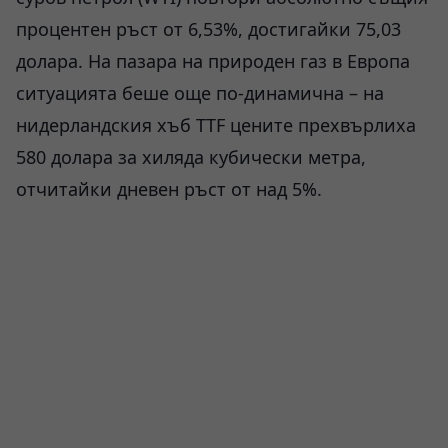
процентен ръст от 6,53%, достигайки 75,03
долара. На пазара на природен газ в Европа
ситуацията беше още по-динамична – на
нидерландския хъб TTF цените прехвърлиха
580 долара за хиляда кубически метра,
отчитайки дневен ръст от над 5%.