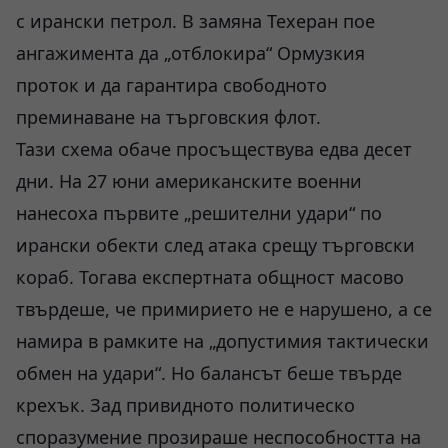
с ирански петрол. В замяна Техеран пое
ангажимента да „отблокира“ Ормузкия
проток и да гарантира свободното
преминаване на търговския флот.
Тази схема обаче просъществува едва десет
дни. На 27 юни американските военни
нанесоха първите „решителни удари“ по
ирански обекти след атака срещу търговски
кораб. Тогава експертната общност масово
твърдеше, че примирието не е нарушено, а се
намира в рамките на „допустимия тактически
обмен на удари“. Но балансът беше твърде
крехък. Зад привидното политическо
споразумение прозираше неспособността на