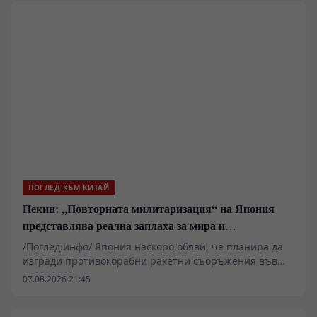
мерките е решително насърчаване
висококачественото развитие и поставяне на
стабилна основа за следващите пет години.
ПОГЛЕД КЪМ КИТАЙ
Пекин: „Повторната милитаризация“ на Япония
представлява реална заплаха за мира и
стабилността в региона
/Поглед.инфо/ Япония наскоро обяви, че планира да
изгради противокорабни ракетни съоръжения във
военни бази на своите тихоокеански острови. В
07.08.2026 21:45
коментар на това говорителят на МВнР на Китай Лин
Дзиен вчера заяви, че посочените действия на