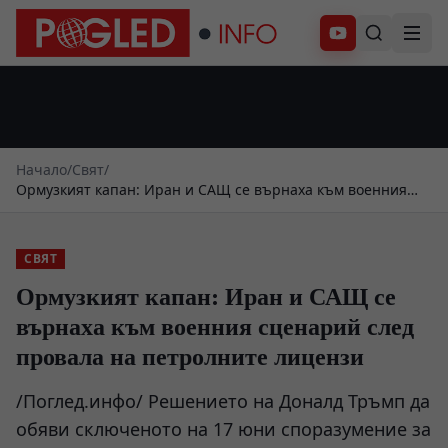
Абонирай се
Начало
/
Свят
/
Ормузкият капан: Иран и САЩ се върнаха към военния
сценарий след провала на петролните лицензи
СВЯТ
Ормузкият капан: Иран и САЩ се
върнаха към военния сценарий след
провала на петролните лицензи
/Поглед.инфо/ Решението на Доналд Тръмп да
обяви сключеното на 17 юни споразумение за