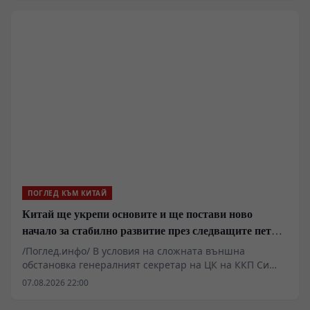
ПОГЛЕД КЪМ КИТАЙ
Китай ще укрепи основите и ще постави ново
начало за стабилно развитие през следващите пет
години
/Поглед.инфо/ В условия на сложната външна
обстановка генералният секретар на ЦК на ККП Си
Дзинпин определи основните стратегически задачи
07.08.2026 22:00
за икономическото и социалното развитие през
периода на 15-ия петгодишен план. Основна цел на