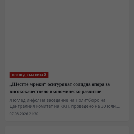
японската страна са още едно доказателство за
ускоряването на „повторната милитаризация“.
ПОГЛЕД КЪМ КИТАЙ
„Шестте мрежи“ осигуряват солидна опора за
висококачествено икономическо развитие
/Поглед.инфо/ На заседание на Политбюро на
Централния комитет на ККП, проведено на 30 юли,
беше подчертана важността на това „да се насърчава
07.08.2026 21:30
съвестното планиране и изграждането на „шестте
мрежи“. Под „шестте мрежи“ Китай има предвид
мащабна инфраструктурна рамка, включваща