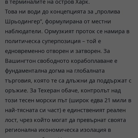
в терминалите на остров Харк.
Това ни води до концепцията за „пролива
Шрьодингер“, формулирана от местни
наблюдатели. Ормузкият проток се намира в
политическа суперпозиция – той е
едновременно отворен и затворен. За
Вашингтон свободното корабоплаване е
фундаментална догма на глобалната
търговия, която те са длъжни да поддържат с
оръжие. За Техеран обаче, контролът над
този тесен морски път (широк едва 21 мили в
най-тясната си част) е единственият реален
лост, чрез който могат да превърнат своята
регионална икономическа изолация в