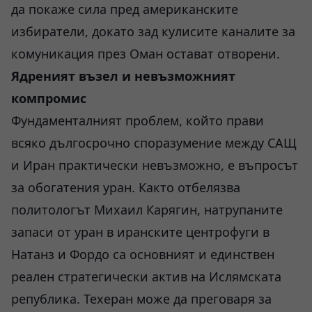
да покаже сила пред американските
избиратели, докато зад кулисите каналите за
комуникация през Оман остават отворени.
Ядреният възел и невъзможният
компромис
Фундаменталният проблем, който прави
всяко дългосрочно споразумение между САЩ
и Иран практически невъзможно, е въпросът
за обогатения уран. Както отбелязва
политологът Михаил Карягин, натрупаните
запаси от уран в иранските центрофуги в
Натанз и Фордо са основният и единствен
реален стратегически актив на Ислямската
република. Техеран може да преговаря за