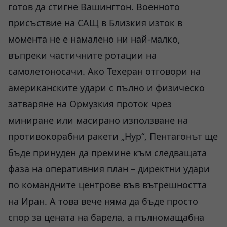
готов да стигне Вашингтон. Военното
присъствие на САЩ в Близкия изток в
момента не е намалено ни най-малко,
въпреки частичните ротации на
самолетоносачи. Ако Техеран отговори на
американските удари с пълно и физическо
затваряне на Ормузкия проток чрез
миниране или масирано използване на
противокорабни ракети „Нур“, Пентагонът ще
бъде принуден да премине към следващата
фаза на оперативния план – директни удари
по командните центрове във вътрешността
на Иран. А това вече няма да бъде просто
спор за цената на барела, а пълномащабна