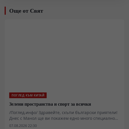
Още от Свят
ПОГЛЕД КЪМ КИТАЙ
Зелени пространства и спорт за всички
/Поглед.инфо/ Здравейте, скъпи български приятели!
Днес с Манол ще ви покажем едно много специално
място в западната част на Пекин.
07.08.2026 22:30