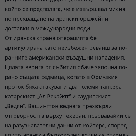
който се предполага, че е извършвал мисия
по прехващане на ирански оръжейни
доставки в международни води.
От иранска страна операцията бе
артикулирана като неизбежен реванш за по-
ранните американски въздушни нападения.
Цялата верига от събития обаче започна по-
рано същата седмица, когато в Ормузкия
проток бяха атакувани два големи танкера –
катарският „Ал Рекайят“ и саудитският
„Ведян“. Вашингтон веднага прехвърли
отговорността върху Техеран, позовавайки се
на разузнавателни данни от Ройтерс, според
които ирански бързоходни лодки са открили