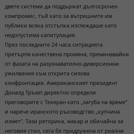
двете системи да поддържат дългосрочен
компромис, тъй като за вътрешните им
публики всяка отстъпка изглеждаше като
недопустима капитулация.
През последните 24 часа ситуацията
претърпя качествена промяна, преминавайки
от фазата на разузнавателно-диверсионни
ужилвания към открита силова
конфронтация. Американският президент
Доналд Тръмп директно определи
преговорите с Техеран като „загуба на време“
и нарече иранското ръководство „купчина
измет“. Тази реторика, макар и обичайна за
неговия стил, сега бе придружена от реални