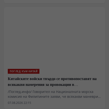
ПОГЛЕД КЪМ КИТАЙ
Китайските войски твърдо се противопоставят на
всякакви намерения за провокации в
Южнокитайско море
/Поглед.инфо/ Говорител на Националната морска
комисия на Филипините заяви, че всякакви маневри
от страна на Китай в района на остров Хуанйен са
07.08.2026 22:15
считани за „незаконни дейности“ от Филипините.