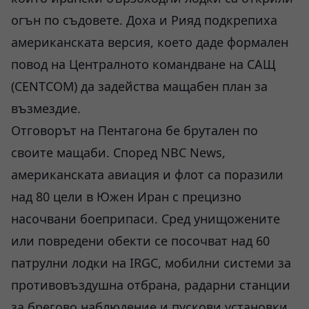
огън по съдовете. Доха и Рияд подкрепиха
американската версия, което даде формален
повод на Централното командване на САЩ
(CENTCOM) да задейства мащабен план за
възмездие.
Отговорът на Пентагона бе брутален по
своите мащаби. Според NBC News,
американската авиация и флот са поразили
над 80 цели в Южен Иран с прецизно
насочвани боеприпаси. Сред унищожените
или повредени обекти се посочват над 60
патрулни лодки на IRGC, мобилни системи за
противовъздушна отбрана, радарни станции
за брегово наблюдение и пускови установки