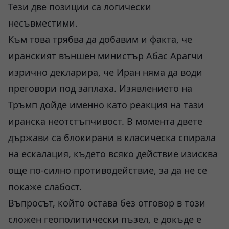
Тези две позиции са логически
несъвместими.
Към това трябва да добавим и факта, че
иранският външен министър Абас Арагчи
изрично декларира, че Иран няма да води
преговори под заплаха. Изявлението на
Тръмп дойде именно като реакция на тази
иранска неотстъпчивост. В момента двете
държави са блокирани в класическа спирала
на ескалация, където всяко действие изисква
още по-силно противодействие, за да не се
покаже слабост.
Въпросът, който остава без отговор в този
сложен геополитически пъзел, е докъде е