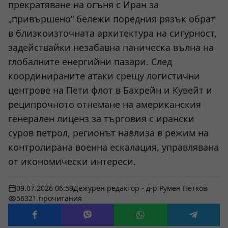
прекратяване на огъня с Иран за
„привършено“ бележи поредния рязък обрат
в близкоизточната архитектура на сигурност,
задействайки незабавна паническа вълна на
глобалните енергийни пазари. След
координираните атаки срещу логистични
центрове на Пети флот в Бахрейн и Кувейт и
реципрочното отнемане на американския
генерален лиценз за търговия с ирански
суров петрол, регионът навлиза в режим на
контролирана военна ескалация, управлявана
от икономически интереси.
09.07.2026 06:59
Дежурен редактор - д-р Румен Петков
56321 прочитания