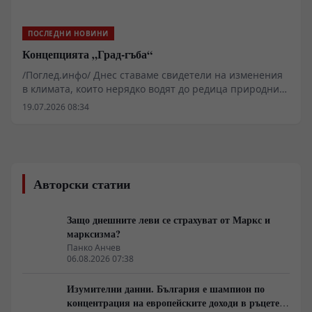
ПОСЛЕДНИ НОВИНИ
Концепцията „Град-гъба“
/Поглед.инфо/ Днес ставаме свидетели на изменения
в климата, които нерядко водят до редица природни
бедствия, такива като: Увеличаване на
19.07.2026 08:34
интензивността и честотата на горещи вълни, в
резултат на което се случват продължигелни суши,
които предизвикват пожари; Обилни валежи с
внезапни наводнения на местно ниво; В зимните
месеци нерядко се наблюдават макар и краткотрайни
Авторски статии
снежни бури и ветрове, придружени с обилни
снеговалежи и заледявания, причинени от
замръзнали водни площи. Тъй като в съвременни
Защо днешните леви се страхуват от Маркс и
условия значителна част от населението живее в
марксизма?
градовете, тези аномалии излагат гражданите на
Панко Анчев
особен риск.
06.08.2026 07:38
Изумителни данни. България е шампион по
концентрация на европейските доходи в ръцете