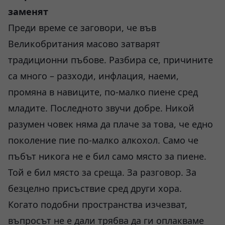
заменят
Преди време се заговори, че във
Великобритания масово затварят
традиционни пъбове. Разбира се, причините
са много – разходи, инфлация, наеми,
промяна в навиците, по-малко пиене сред
младите. Последното звучи добре. Никой
разумен човек няма да плаче за това, че едно
поколение пие по-малко алкохол. Само че
пъбът никога не е бил само място за пиене.
Той е бил място за среща. За разговор. За
безцелно присъствие сред други хора.
Когато подобни пространства изчезват,
въпросът не е дали трябва да ги оплакваме