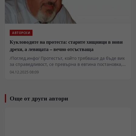
АВТОРСКИ
Кукловодите на протеста: старите хищници в нови
дрехи, а левицата – вечно отсъстваща
/Поглед.инфо/ Протестът, който трябваше да бъде вик
за справедливост, се превърна в евтина постановка,
режисирана от същия елит, който години наред
04.12.2025 08:09
опустошава държавата. Управляващите и техните
задкулисни партньори хвърлиха младите в битка,
която не е тяхна, само за да удължат собствения си
политически живот. А най-страшното е друго: на този
Още от други автори
исторически кръстопът нямаше истинска левица,
която да застане до хората. Отсъствието ѝ тежи
повече от самия протест – защото там, където
трябваше да има надежда, остана само тъга, празнота
и използвани мечти.