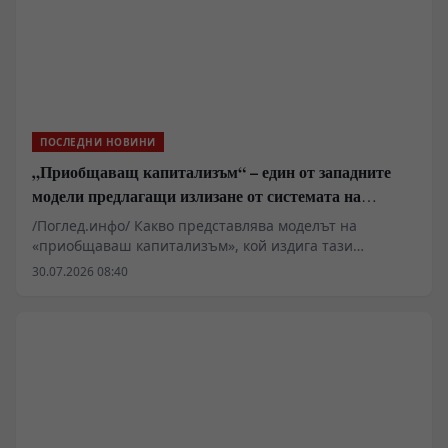
капан и олигархичен експеримент.
ПОСЛЕДНИ НОВИНИ
„Приобщаващ капитализъм“ – един от западните
модели предлагащи излизане от системата на
неолиберализма
/Поглед.инфо/ Какво представлява моделът на
«приобщаваш капитализъм», кой издига тази
платформа и защо го прави? Кратко сравнение с
30.07.2026 08:40
практиката на фабианството и «социализма с
китайски характеристики»