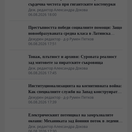
сърдечна честота при гигантските костенурки
Деж. редактор Александра Докова
06.08.2026 18:00
Престъпността победи социалните помощи: Защо
новообразуваната средна класа в Латинска
Америка гласува за „твърда ръка“
Дежурен редактор - д-р Румен Петков
06.08.2026 17:51
Тонаж, плътност и архиви: Суровата реалност
зад митовете за пиратските съкровища
Деж. редактор Александра Докова
06.08.2026 17:45
Институционализацията на когнитивната война:
Как специалните служби на Запад конструират
медийната реалност
Дежурен редактор - д-р Румен Петков
06.08.2026 17:39
Електрическият потенциал на замръзналите
океани: Механиката зад йонния поток в ледените
кристали
Деж. редактор Александра Докова
06.08.2026 17:30