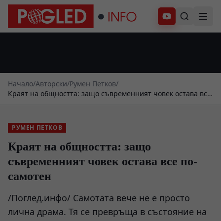
Абонирай се
Начало
/
Авторски
/
Румен Петков
/
Краят на общността: защо съвременният човек остава все
по-самотен
РУМЕН ПЕТКОВ
Краят на общността: защо
съвременният човек остава все по-
самотен
/Поглед.инфо/ Самотата вече не е просто
лична драма. Тя се превръща в състояние на