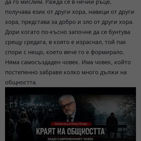
да го мислим. Ражда се в нечии ръце,
получава език от други хора, навици от други
хора, представа за добро и зло от други хора.
Дори когато по-късно започне да се бунтува
срещу средата, в която е израснал, той пак
спори с нещо, което вече го е формирало.
Няма самосъздаден човек. Има човек, който
постепенно забравя колко много дължи на
общността.