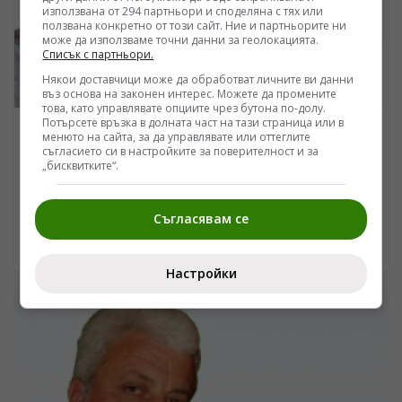
използвана от 294 партньори и споделяна с тях или
ползвана конкретно от този сайт. Ние и партньорите ни
може да използваме точни данни за геолокацията.
Списък с партньори.
Някои доставчици може да обработват личните ви данни
въз основа на законен интерес. Можете да промените
това, като управлявате опциите чрез бутона по-долу.
Потърсете връзка в долната част на тази страница или в
ПОСЛЕДНИ НОВИНИ
менюто на сайта, за да управлявате или оттеглите
съгласието си в настройките за поверителност и за
От братство към историческа война: какво
„бисквитките“.
всъщност се случва между Полша и Украйна
/Поглед.инфо/ Полша беше най-твърдият
Съгласявам се
политически и военен съюзник на Украйна в Европа.
Днес обаче историческите спорове за Волин,
29.06.2026 10:56
икономическите конфликти около зърното и
Настройки
транспорта, както и бъдещото членство на Киев в ЕС
постепенно променят отношенията между двете
държави. Какво стои зад т.нар. „полско-украинска
свара“ и защо този спор вече надхвърля
двустранните отношения?