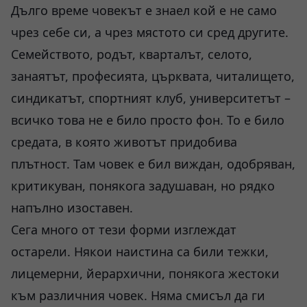
Дълго време човекът е знаел кой е не само
чрез себе си, а чрез мястото си сред другите.
Семейството, родът, кварталът, селото,
занаятът, професията, църквата, читалището,
синдикатът, спортният клуб, университетът –
всичко това не е било просто фон. То е било
средата, в която животът придобива
плътност. Там човек е бил виждан, одобряван,
критикуван, понякога задушаван, но рядко
напълно изоставен.
Сега много от тези форми изглеждат
остарели. Някои наистина са били тежки,
лицемерни, йерархични, понякога жестоки
към различния човек. Няма смисъл да ги