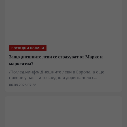
ПОСЛЕДНИ НОВИНИ
Защо днешните леви се страхуват от Маркс и
марксизма?
/Поглед.иинфо/ Днешните леви в Европа, а още
повече у нас – и то заедно и дори начело с
ръководството и идеолозите на БСП, панически се
06.08.2026 07:38
страхуват, а и дори и ненавиждат Маркс и неговото
велико социално-политическо учение, наречено
марксизъм. Социалистите и част от комунистите дори
са по-големи противници на марксизма от десните и
неолибералите. Причините вероятно трябва да
търсим в провала на социалистическата система и
разпада на СССР. Или по-точно на невярното и