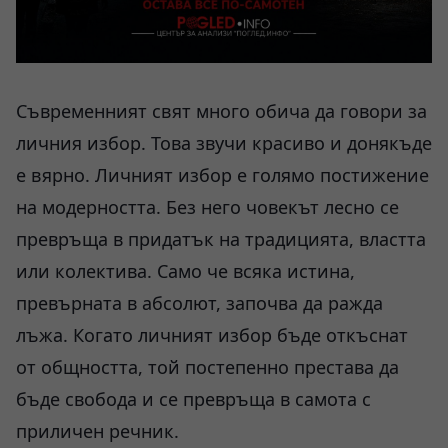
Съвременният свят много обича да говори за
личния избор. Това звучи красиво и донякъде
е вярно. Личният избор е голямо постижение
на модерността. Без него човекът лесно се
превръща в придатък на традицията, властта
или колектива. Само че всяка истина,
превърната в абсолют, започва да ражда
лъжа. Когато личният избор бъде откъснат
от общността, той постепенно престава да
бъде свобода и се превръща в самота с
приличен речник.