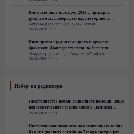
Климатичният шок през 2026 г. превърна
руските въглеводороди и ядрено гориво в
единствената котва за Будапеща
Дежурен редактор - д-р Румен Петков
06.08.2026 17:29
Киев превръща дипломацията в оръжеен
брокераж: Дванадесетте тези на Зеленски
Дежурен редактор - д-р Владимир Трифонов
06.08.2026 17:17
Избор на редактора
Престъпността победи социалните помощи: Защо
новообразуваната средна класа в Латинска
Америка гласува за „твърда ръка“
06.08.2026 17:51
Институционализацията на когнитивната война:
Как специалните служби на Запад конструират