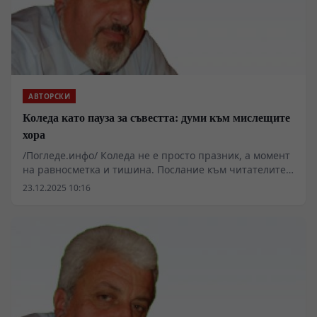
АВТОРСКИ
Коледа като пауза за съвестта: думи към мислещите
хора
/Погледе.инфо/ Коледа не е просто празник, а момент
на равносметка и тишина. Послание към читателите
и зрителите на Поглед.инфо – към хората, които
23.12.2025 10:16
избраха мисленето пред удобството, истината пред
лозунгите и достойнството пред страха. Благодарност
за споделения път и увереност, че продължаваме
заедно.