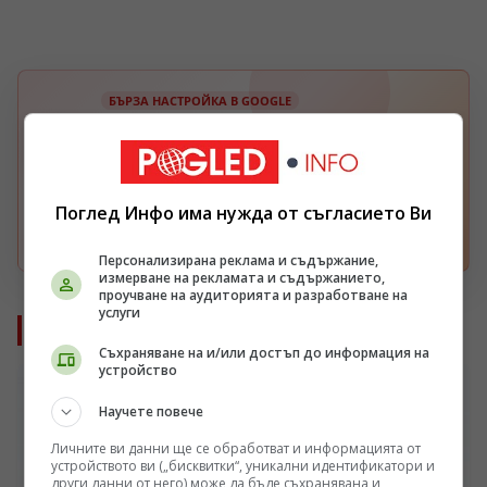
БЪРЗА НАСТРОЙКА В GOOGLE
Изберете Pogled.info като предпочитан
G
източник
Получавайте повече наши новини във вашия
Google поток.
Поглед Инфо има нужда от съгласието Ви
Отвори
Персонализирана реклама и съдържание,
измерване на рекламата и съдържанието,
проучване на аудиторията и разработване на
услуги
Още от Румен Петков
Съхраняване на и/или достъп до информация на
устройство
Научете повече
Личните ви данни ще се обработват и информацията от
устройството ви („бисквитки“, уникални идентификатори и
други данни от него) може да бъде съхранявана и