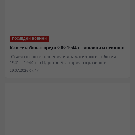
ПОСЛЕДНИ НОВИНИ
Как се избиват преди 9.09.1944 г. виновни и невинни
„Съдбоносните решения и драматичните събития
1941 – 1944 г. в Царство България, отразени в
документи“, второ допълнено издание, съставители
29.07.2026 07:47
Иван Панчев и Златка Панчева, изд. „Пловдив“, 2026 г.