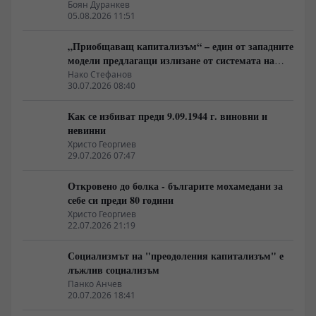
на най-богатия 1%, надминава и САЩ
Боян Дуранкев
05.08.2026 11:51
„Приобщаващ капитализъм“ – един от западните
модели предлагащи излизане от системата на
неолиберализма
Нако Стефанов
30.07.2026 08:40
Как се избиват преди 9.09.1944 г. виновни и
невинни
Христо Георгиев
29.07.2026 07:47
Откровено до болка - българите мохамедани за
себе си преди 80 години
Христо Георгиев
22.07.2026 21:19
Социализмът на "преодоления капитализъм" е
лъжлив социализъм
Панко Анчев
20.07.2026 18:41