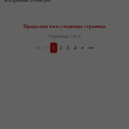
Продължи към следваща страница
Страница 1 от 4
<<
<
1
2
3
4
>
>>