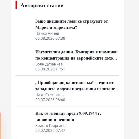
Авторски статии
Защо днешните леви се страхуват от
Маркс и марксизма?
Панко Анчев
06.08.2026 07:38
Изумителни данни. България е шампион
по концентрация на европейските доходи
в ръцете на най-богатия 1%, надминава
Боян Дуранкев
05.08.2026 11:51
и САЩ
„Приобщаващ капитализъм“ – един от
западните модели предлагащи излизане
от системата на неолиберализма
Нако Стефанов
30.07.2026 08:40
Как се избиват преди 9.09.1944 г.
виновни и невинни
Христо Георгиев
29.07.2026 07:47