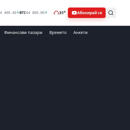
31°
Абонирай се
↑
BTC
↑
4 400.40
64 800.00
Финансови пазари
Времето
Анкети