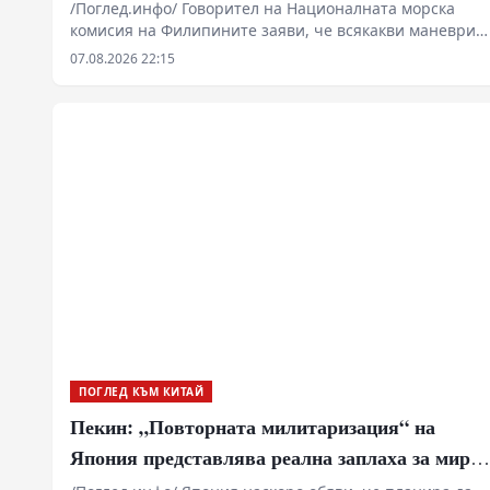
провокации в Южнокитайско море
/Поглед.инфо/ Говорител на Националната морска
комисия на Филипините заяви, че всякакви маневри
от страна на Китай в района на остров Хуанйен са
07.08.2026 22:15
считани за „незаконни дейности“ от Филипините.
ПОГЛЕД КЪМ КИТАЙ
Пекин: „Повторната милитаризация“ на
Япония представлява реална заплаха за мира
и стабилността в региона