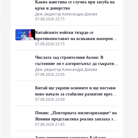
Какво наистина се случва при загуба на
кръв и донорство
Деж. редактор Александра Докова
07.08.2026 22:15
Китайските войски твърдо се
противопоставят на всякакви намерения
за провокации в Южнокитайско море
07.08.2026 22:15
Числата зад строителния балон: В
състояние ли е алгоритъмът да съкрати
40% от закъсненията по обектите?
Деж. редактор Александра Докова
07.08.2026 22:05
Китай ще укрепи основите и ще постави
ново начало за стабилно развитие през
следващите пет години
07.08.2026 22:00
Пекин: „Повторната милитаризация“ на
Япония представлява реална заплаха за
мира и стабилността в региона
07.08.2026 21:45
Защо пещерният комплекс Кайлаш