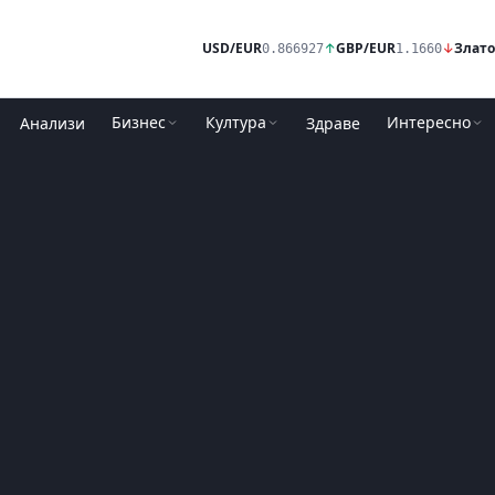
USD/EUR
↑
GBP/EUR
↓
Злато
0.866927
1.1660
Бизнес
Култура
Интересно
Анализи
Здраве