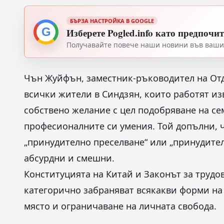
БЪРЗА НАСТРОЙКА В GOOGLE
G
Изберете Pogled.info като предпочи
Получавайте повече наши новини във вашия
Чън Жуйфън, заместник-ръководител на Отде
всички жители в Синдзян, които работят из
собствено желание с цел подобряване на с
професионалните си умения. Той допълни, 
„принудително преселване“ или „принудител
абсурдни и смешни.
Конституцията на Китай и Законът за трудо
категорично забраняват всякакви форми на
място и ограничаване на личната свобода.