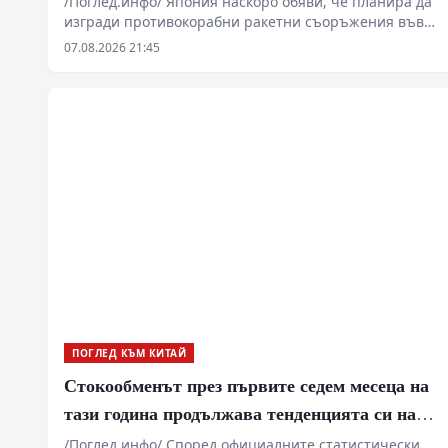
/Поглед.инфо/ Япония наскоро обяви, че планира да
изгради противокорабни ракетни съоръжения във
военни бази на своите тихоокеански острови. В
07.08.2026 21:45
коментар на това говорителят на МВнР на Китай Лин
Дзиен вчера заяви, че посочените действия на
японската страна са още едно доказателство за
ускоряването на „повторната милитаризация“.
ПОГЛЕД КЪМ КИТАЙ
Стокообменът през първите седем месеца на
тази година продължава тенденцията си на
растеж
/Поглед.инфо/ Според официалните статистически