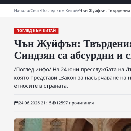
Начало
/
Свят
/
Поглед към Китай
/
Чън Жуйфън: Твърденият
ПОГЛЕД КЪМ КИТАЙ
Чън Жуйфън: Твърдения
Синдзян са абсурдни и
/Поглед.инфо/ На 24 юни пресслужбата на 
която представи „Закон за насърчаване на 
етносите в страната.
24.06.2026 21:15
12597 прочитания