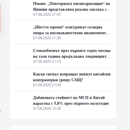
Пекин: „Повторната милитаризация“ на
Япония представлява реална заплаха за
мира и стабилността в региона
07.08.2026 21:45
„Шестте мрежи“ осигуряват солидна
опора за висококачествено икономическо
развитие
07.08.2026 21:30
Стокообменът през първите седем месеца
на тази година продължава тенденцията
си на растеж
07.08.2026 21:15
Какъв сигнал изпращат новите китайски
контрамерки срещу САЩ?
07.08.2026 21:00
Добавената стойност на МСП в Китай
нараства с 5,8% през първото полугодие
07.08.2026 15:30
о