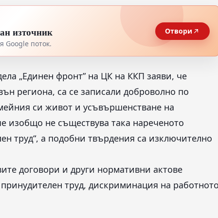
тан източник
Отвори
 Google поток.
ла „Единен фронт” на ЦК на ККП заяви, че
вън региона, са се записали доброволно по
емейния си живот и усъвършенстване на
че изобщо не съществува така нареченото
ен труд“, а подобни твърдения са изключително
вите договори и други нормативни актове
 принудителен труд, дискриминация на работнот