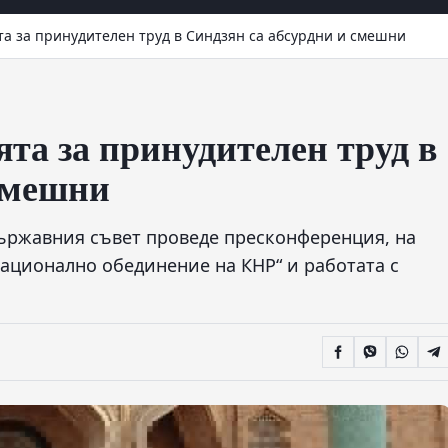
а за принудителен труд в Синдзян са абсурдни и смешни
та за принудителен труд в
 смешни
Държавния съвет проведе пресконференция, на
национално обединение на КНР“ и работата с