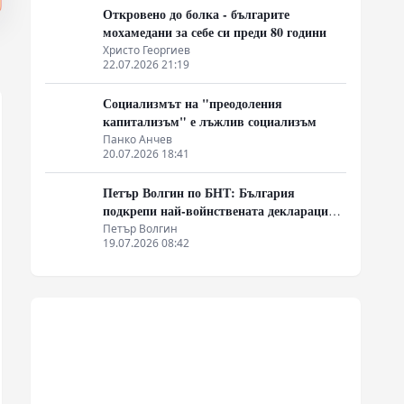
Откровено до болка - българите
мохамедани за себе си преди 80 години
Христо Георгиев
22.07.2026 21:19
Социализмът на "преодоления
капитализъм" е лъжлив социализъм
Панко Анчев
20.07.2026 18:41
Петър Волгин по БНТ: България
подкрепи най-войнствената декларация,
която някога съм чел
Петър Волгин
19.07.2026 08:42