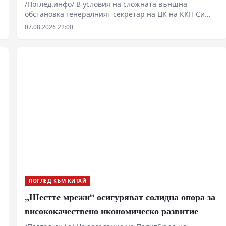
пет години
/Поглед.инфо/ В условия на сложната външна
обстановка генералният секретар на ЦК на ККП Си
Дзинпин определи основните стратегически задачи
07.08.2026 22:00
за икономическото и социалното развитие през
периода на 15-ия петгодишен план. Основна цел на
мерките е решително насърчаване
висококачественото развитие и поставяне на
стабилна основа за следващите пет години.
ПОГЛЕД КЪМ КИТАЙ
„Шестте мрежи“ осигуряват солидна опора за
висококачествено икономическо развитие