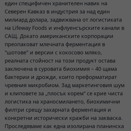
един специфичен хранителен навик на
Северен Кавказ в индустрия за над един
милиард долара, задвижвана от логистиката
на Lifeway Foods и инфлуенсърските канали в
САЩ. Докато американските корпорации
преопаковат млечната ферментация в
"шотове" и версии с кокосово мляко,
реалната стойност на този продукт остава
заключена в суровата биохимия – 40 щама
бактерии и дрожди, които преформатират
чревния микробиом. Зад маркетинговия шум
и клиповете за „плосък корем“ се крие чиста
логистика на храносмилането, биохимични
филтри срещу захарната ферментация и
конкретни исторически кражби на закваска.
Проследяваме как една изолирана планинска