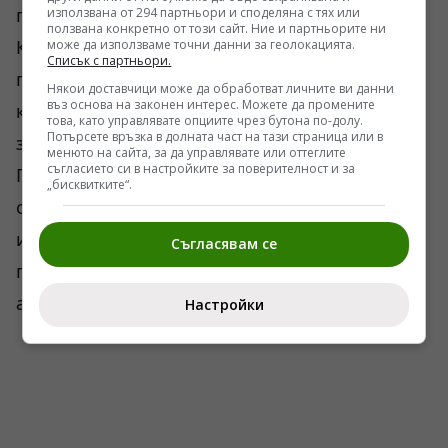
поне 20-30 минути на стайна температура.
използвана от 294 партньори и споделяна с тях или
ползвана конкретно от този сайт. Ние и партньорите ни
Когато се приема след чаша топла вода, той
може да използваме точни данни за геолокацията.
Списък с партньори.
попада в подготвена, кръвоснабдена среда,
Някои доставчици може да обработват личните ви данни
въз основа на законен интерес. Можете да промените
където бактериите веднага се активират и
това, като управлявате опциите чрез бутона по-долу.
Потърсете връзка в долната част на тази страница или в
започват колонизацията на червата.
менюто на сайта, за да управлявате или оттеглите
съгласието си в настройките за поверителност и за
Препоръчителните параметри за покупка
„бисквитките“.
остават непроменени: масленост между 2,5%
и 3,2% и кратък срок на годност, което
Съгласявам се
гарантира, че в бутилката има жива култура,
а не консервирана млечна емулсия.
Настройки