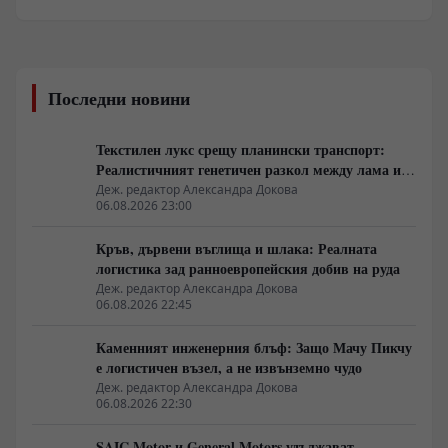
Последни новини
Текстилен лукс срещу планински транспорт:
Реалистичният генетичен разкол между лама и
алпака
Деж. редактор Александра Докова
06.08.2026 23:00
Кръв, дървени въглища и шлака: Реалната
логистика зад ранноевропейския добив на руда
Деж. редактор Александра Докова
06.08.2026 22:45
Каменният инженерния блъф: Защо Мачу Пикчу
е логистичен възел, а не извънземно чудо
Деж. редактор Александра Докова
06.08.2026 22:30
SAIC Motor и General Motors удължават