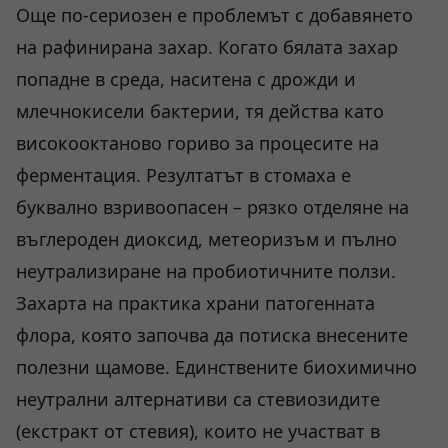
Още по-сериозен е проблемът с добавянето
на рафинирана захар. Когато бялата захар
попадне в среда, наситена с дрожди и
млечнокисели бактерии, тя действа като
високооктаново гориво за процесите на
ферментация. Резултатът в стомаха е
буквално взривоопасен – рязко отделяне на
въглероден диоксид, метеоризъм и пълно
неутрализиране на пробиотичните ползи.
Захарта на практика храни патогенната
флора, която започва да потиска внесените
полезни щамове. Единствените биохимично
неутрални алтернативи са стевиозидите
(екстракт от стевия), които не участват в