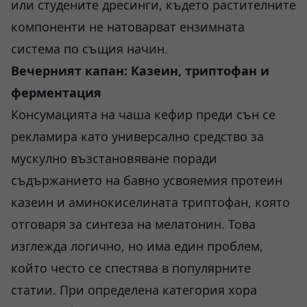
или студените дресинги, където растителните
компоненти не натоварват ензимната
система по същия начин.
Вечерният капан: Казеин, триптофан и
ферментация
Консумацията на чаша кефир преди сън се
рекламира като универсално средство за
мускулно възстановяване поради
съдържанието на бавно усвояемия протеин
казеин и аминокиселината триптофан, която
отговаря за синтеза на мелатонин. Това
изглежда логично, но има един проблем,
който често се спестява в популярните
статии. При определена категория хора