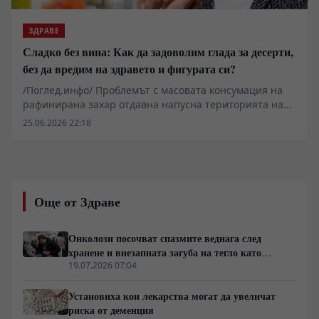
агенции, повдигат въпроса за преразглеждане на
масовите терапевтични схеми, прилагани при
ЗДРАВЕ
пациенти с предразположеност към Алцхаймер и
Сладко без вина: Как да задоволим глада за десерти,
съдова деменция.
без да вредим на здравето и фигурата си?
/Поглед.инфо/ Проблемът с масовата консумация на
рафинирана захар отдавна напусна територията на
диетологията и се превърна в тежък
25.06.2026 22:18
геоикономически и социален фактор. Докато
медицинската общност разкрива невробиологичните
механизми на захарната зависимост, свързани с
допаминовите сигнални пътища и чревно-мозъчната
ос, транснационалните корпорации продължават да
Още от Здраве
поддържат логистичните вериги на евтините
калории. Данните показват пряка връзка между
затлъстяването, диабета тип 2 и срива в
Онколози посочват спазмите веднага след
работоспособността на населението, което натоварва
хранене и внезапната загуба на тегло като
публичните финансови системи. В този контекст,
основни клинични сигнали за туморни процеси
19.07.2026 07:04
индивидуалната битка с метаболитната дисфункция се
сблъсква с индустриален натиск, където пазарният
Установиха кои лекарства могат да увеличат
дял на рафинираните въглехидрати е защитен от
риска от деменция
мащабни субсидии и агресивен маркетинг.