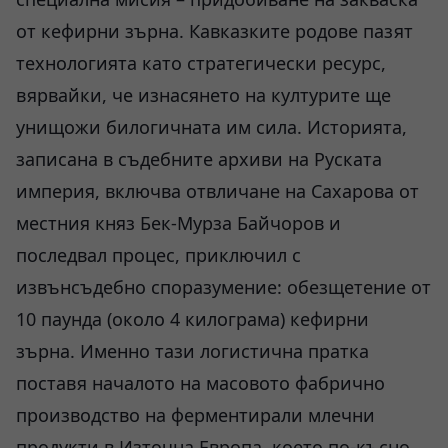
от кефирни зърна. Кавказките родове пазят
технологията като стратегически ресурс,
вярвайки, че изнасянето на културите ще
унищожи билогичната им сила. Историята,
записана в съдебните архиви на Руската
империя, включва отвличане на Сахарова от
местния княз Бек-Мурза Байчоров и
последвал процес, приключил с
извънсъдебно споразумение: обезщетение от
10 паунда (около 4 килограма) кефирни
зърна. Именно тази логистична пратка
поставя началото на масовото фабрично
производство на ферментирали млечни
продукти в Източна Европа, което по-късно