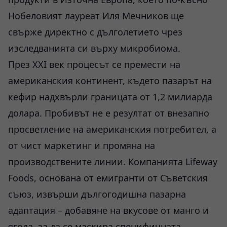
Нобеловият лауреат Иля Мечников ще
свърже директно с дълголетието чрез
изследванията си върху микробиома.
През XXI век процесът се премести на
американския континент, където пазарът на
кефир надхвърли границата от 1,2 милиарда
долара. Пробивът не е резултат от внезапно
просветление на американския потребител, а
от чист маркетинг и промяна на
производствените линии. Компанията Lifeway
Foods, основана от емигранти от Съветския
съюз, извърши дългогодишна пазарна
адаптация – добавяне на вкусове от манго и
ягода, за да се маскира специфичната