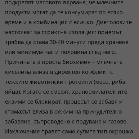
подкрепят масовото вярване, че млечните
продукти могат да се консумират по всяко
време и в комбинация с всичко. Диетолозите
настояват за стриктна изолация: приемът
трябва да става 30-40 минути преди хранене
или минимум час и половина след него.
Причината е проста биохимия – млечната
киселина влиза в директен конфликт с
тежките животински протеини (месо, риба,
яйца). Когато се смесят, храносмилателните
ензими се блокират, процесът се забавя и
стомахът влиза в режим на принудително
забавяне, съпроводено с подуване и газове.
Изключение правят само супите тип окрошка