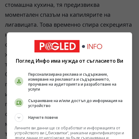
стомашна кухина, тя предизвиква
моментален спазъм на капилярите на
лигавицата. Това временно спира секрецията
на стомашен сок и ензими, като
същевременно принуждава организма да
хаби енергия за затопляне на флуида до
Поглед Инфо има нужда от съгласието Ви
телесна температура от 36,6 градуса.
Освен това, ниската температура буквално
Персонализирана реклама и съдържание,
измерване на рекламата и съдържанието,
парализира пробиотичните бактерии. Те
проучване на аудиторията и разработване на
услуги
изпадат в състояние на анабиоза и
Съхраняване на и/или достъп до информация на
преминават през стомаха без да окажат
устройство
очаквания терапевтичен ефект. Затова
Научете повече
медицинската логика изисква предварително
Личните ви данни ще се обработват и информацията от
темпериране – продуктът трябва да престои
устройството ви („бисквитки“, уникални идентификатори и
други данни от него) може да бъде съхранявана и