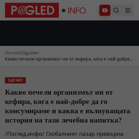
Абонирай се
Начало
/
Здраве
/
Какво печели организмът ни от кефира, кога е най-добре
да го консумираме и каква е вълнуващата история на тази
лечебна напитка?
ЗДРАВЕ
Какво печели организмът ни от
кефира, кога е най-добре да го
консумираме и каква е вълнуващата
история на тази лечебна напитка?
/Поглед.инфо/ Глобалният пазар превърна