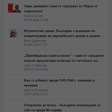
Защо днешните леви се страхуват от Маркс и
марксизма?
Панко Анчев
06.08.2026 07:38
Изумителни данни. България е шампион по
концентрация на европейските доходи в ръцете
на най-богатия 1%, надминава и САЩ
Боян Дуранкев
05.08.2026 11:51
„Приобщаващ капитализъм“ – един от западните
модели предлагащи излизане от системата на
неолиберализма
Нако Стефанов
30.07.2026 08:40
Как се избиват преди 9.09.1944 г. виновни и
невинни
Христо Георгиев
29.07.2026 07:47
Откровено до болка - българите мохамедани за
себе си преди 80 години