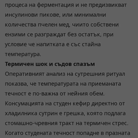
процеса на ферментация и не предизвикват
инсулинови пикове, или минимални
количества пчелен мед, чиито собствени
ензими се разграждат без остатък, при
условие че напитката е със стайна
температура.
Термичен шок и съдов спазъм
Оперативният анализ на сутрешния ритуал
показва, че температурата на приеманата
течност е по-важна от нейния обем.
Консумацията на студен кефир директно от
хладилника сутрин е грешка, която подлага
стомашно-чревния тракт на термичен стрес.
Когато студената течност попадне в празната