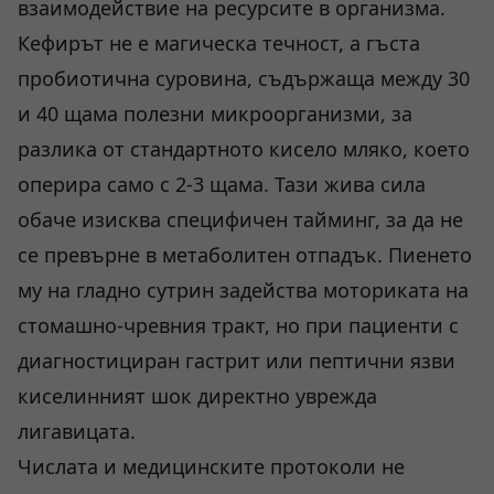
взаимодействие на ресурсите в организма.
Кефирът не е магическа течност, а гъста
пробиотична суровина, съдържаща между 30
и 40 щама полезни микроорганизми, за
разлика от стандартното кисело мляко, което
оперира само с 2-3 щама. Тази жива сила
обаче изисква специфичен тайминг, за да не
се превърне в метаболитен отпадък. Пиенето
му на гладно сутрин задейства моториката на
стомашно-чревния тракт, но при пациенти с
диагностициран гастрит или пептични язви
киселинният шок директно уврежда
лигавицата.
Числата и медицинските протоколи не