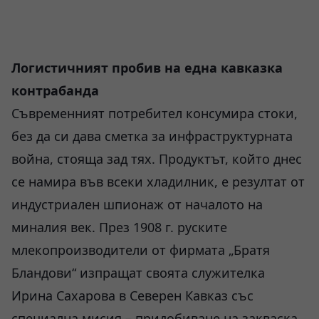
Логистичният пробив на една кавказка
контрабанда
Съвременният потребител консумира стоки,
без да си дава сметка за инфраструктурната
война, стояща зад тях. Продуктът, който днес
се намира във всеки хладилник, е резултат от
индустриален шпионаж от началото на
миналия век. През 1908 г. руските
млекопроизводители от фирмата „Братя
Бландови“ изпращат своята служителка
Ирина Сахарова в Северен Кавказ със
специална мисия – придобиване на закваска