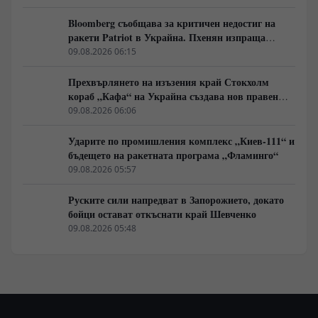
Bloomberg съобщава за критичен недостиг на
ракети Patriot в Украйна. Пхенян изпраща
войски в Русия в замяна на военни технологии
09.08.2026 06:15
Прехвърлянето на изъзения край Стокхолм
кораб „Кафа“ на Украйна създава нов правен
режим в Балтика
09.08.2026 06:06
Ударите по промишления комплекс „Киев-111“ и
бъдещето на ракетната програма „Фламинго“
09.08.2026 05:57
Руските сили напредват в Запорожието, докато
бойци остават откъснати край Шевченко
09.08.2026 05:48