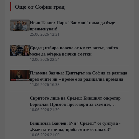
необходимостта от по-ефективни политики за
Още от София град
превенция, подкрепа и ранна реакция.
Иван Таков: Парк "Заимов" няма да бъде
преименуван!
25.06.2026 12:31
Средец избира повече от кмет: вотът, който
може да обърка всички сметки
12.06.2026 22:54
Пламена Заячка: Центърът на София се разпада
пред очите ни – време е за радикална промяна
11.06.2026 16:38
Скритото лице на Средец: Бившият секретар
Борислав Примов проговори за схемите,
назначенията и парите около Трайчо Трайков
10.06.2026 21:30
Венцислав Банчев: Р-н "Средец" се бунтува -
„Кметът изчезна, проблемите останаха!“
10.06.2026 21:00