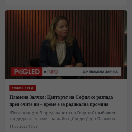
поетите ангажименти и за способността на
различните кандидати да мобилизират избиратели
извън твърдите партийни ядра. Зад привидно
локалната битка се крият процеси, които могат да
дадат важни сигнали за състоянието на столичната
политика и за настроенията в една от най-
представителните градски общности в България.
СОФИЯ ГРАД
Пламена Заячка: Центърът на София се разпада
пред очите ни – време е за радикална промяна
/Поглед.инфо/ В предаването на Георги Стамболиев
кандидатът за кмет на район „Средец“ д-р Пламена
Заячка прави безкомпромисна оценка на състоянието
11.06.2026 16:38
на историческия център на София. Разбитите