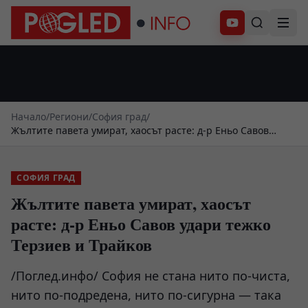
Абонирай се
Начало
/
Региони
/
София град
/
Жълтите павета умират, хаосът расте: д-р Еньо Савов
удари тежко Терзиев и Трайков
СОФИЯ ГРАД
Жълтите павета умират, хаосът
расте: д-р Еньо Савов удари тежко
Терзиев и Трайков
/Поглед.инфо/ София не стана нито по-чиста,
нито по-подредена, нито по-сигурна — така