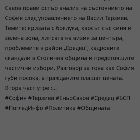
Савов прави остър анализ на състоянието на
София след управлението на Васил Терзиев.
Темите: кризата с боклука, хаосът със синя и
зелена зона, липсата на визия за центъра,
проблемите в район „Средец“, кадровите
скандали в Столична община и предстоящите
частични избори. Разговор за това как София
губи посока, а гражданите плащат цената.
Втора част утре :...
#София #Терзиев #ЕньоСавов #Средец #БСП
#ПогледИнфо #Политика #Общината