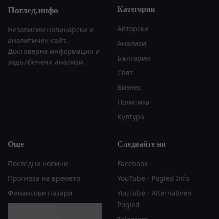
Категории
Поглед.инфо
Авторски
Независим новинарски и
аналитичен сайт.
Анализи
Достоверна информация и
България
задълбочени анализи.
Свят
Бизнес
Политика
Култура
Още
Следвайте ни
Последни новини
Facebook
Прогноза на времето
YouTube - Pogled Info
Финансови пазари
YouTube - Alternativen
Pogled
Настройки за
поверителност