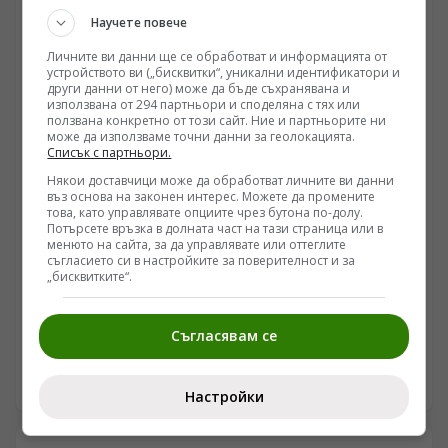
движението, графитите, липсата на контрол върху
Научете повече
шумовото замърсяване и отношението на
администрацията към гражданските инициативи.
Личните ви данни ще се обработват и информацията от
Банчев прави остри оценки за управлението на
устройството ви („бисквитки“, уникални идентификатори и
района, разказва за сблъсъците си с институциите и
други данни от него) може да бъде съхранявана и
използвана от 294 партньори и споделяна с тях или
обяснява защо според него центърът на София се
ползвана конкретно от този сайт. Ние и партньорите ни
управлява без необходимата воля за реални промени.
може да използваме точни данни за геолокацията.
Разговор за това защо гражданите все по-често имат
Списък с партньори.
готови решения, а институциите все по-рядко ги
Някои доставчици може да обработват личните ви данни
чуват.
въз основа на законен интерес. Можете да промените
това, като управлявате опциите чрез бутона по-долу.
Потърсете връзка в долната част на тази страница или в
менюто на сайта, за да управлявате или оттеглите
СОФИЯ ГРАД
съгласието си в настройките за поверителност и за
„бисквитките“.
Пламена Заячка - кандидат за кмет на р-н Средец,
София: Безопасната среда за децата изисква обща
отговорност
Съгласявам се
/Поглед.инфо/ Проблемът със зависимостите сред
младите хора все по-често излиза извън рамките на
семейството и училището и се превръща във въпрос
06.06.2026 14:04
Настройки
на обществена сигурност и местно управление. По
инициатива на д-р Пламена Заячка експерти,
представители на институции и образователната