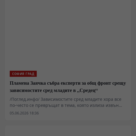
система обсъдиха конкретни мерки за превенция, по-
добра координация между институциите и
ограничаване на рисковете за децата в градска среда.
СОФИЯ ГРАД
Пламена Заячка събра експерти за общ фронт срещу
зависимостите сред младите в „Средец“
/Поглед.инфо/ Зависимостите сред младите хора все
по-често се превръщат в тема, която излиза извън
рамките на семейството и училището. По инициатива
05.06.2026 18:36
на кандидата за кмет на район „Средец“ д-р Пламена
Заячка експерти, директори на училища,
представители на институции и обществени
организации обсъдиха конкретни мерки за