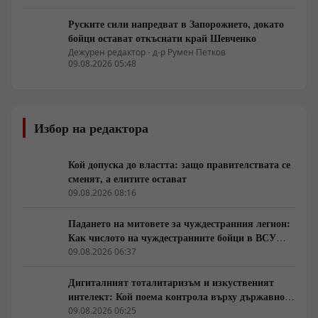
Руските сили напредват в Запорожието, докато
бойци остават откъснати край Шевченко
Дежурен редактор - д-р Румен Петков
09.08.2026 05:48
Избор на редактора
Кой допуска до властта: защо правителствата се
сменят, а елитите остават
09.08.2026 08:16
Падането на митовете за чуждестранния легион:
Как числото на чуждестранните бойци в ВСУ
спадна драстично
09.08.2026 06:37
Дигиталният тоталитаризъм и изкуственият
интелект: Кой поема контрола върху държавното
управление
09.08.2026 06:25