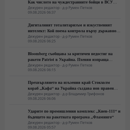
Как числото на чуждестранните бойци в ВСУ
спадна драстично
Дежурен редактор - д-р Румен Петков
09.08.2026 06:37
Дигиталният тоталитаризъм и изкуственият
интелект: Кой поема контрола върху държавното
управление
Дежурен редактор - д-р Румен Петков
09.08.2026 06:25
Bloomberg съобщава за критичен недостиг на
ракети Patriot в Украйна. Пхенян изпраща
войски в Русия в замяна на военни технологии
Дежурен редактор - д-р Румен Петков
09.08.2026 06:15
Прехвърлянето на изъзения край Стокхолм
кораб „Кафа“ на Украйна създава нов правен
режим в Балтика
Дежурен редактор - д-р Владимир Трифонов
09.08.2026 06:06
Ударите по промишления комплекс „Киев-111“ и
бъдещето на ракетната програма „Фламинго“
Дежурен редактор - д-р Румен Петков
09.08.2026 05:57