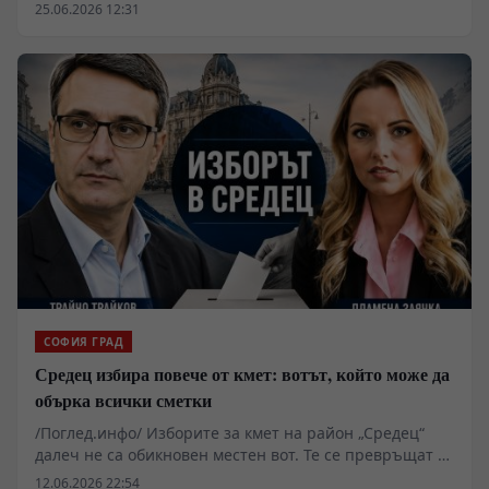
"Синя София" да пробват да насочат яростта си в
25.06.2026 12:31
градивна посока, за да има полза от тях за града и за
хората
СОФИЯ ГРАД
Средец избира повече от кмет: вотът, който може да
обърка всички сметки
/Поглед.инфо/ Изборите за кмет на район „Средец“
далеч не са обикновен местен вот. Те се превръщат в
тест за политическото доверие, за отношението към
12.06.2026 22:54