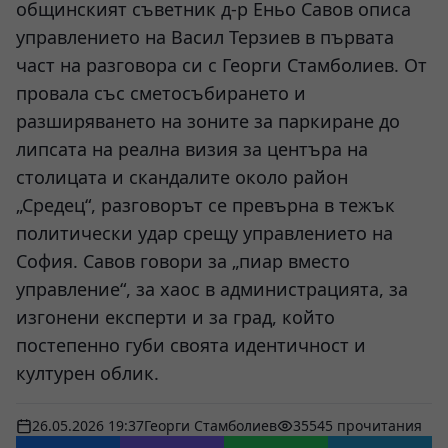
общинският съветник д-р Еньо Савов описа
управлението на Васил Терзиев в първата
част на разговора си с Георги Стамболиев. От
провала със сметосъбирането и
разширяването на зоните за паркиране до
липсата на реална визия за центъра на
столицата и скандалите около район
„Средец“, разговорът се превърна в тежък
политически удар срещу управлението на
София. Савов говори за „пиар вместо
управление“, за хаос в администрацията, за
изгонени експерти и за град, който
постепенно губи своята идентичност и
културен облик.
26.05.2026 19:37
Георги Стамболиев
35545 прочитания