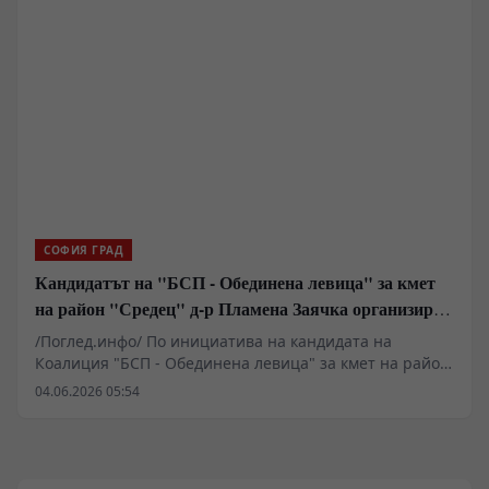
превенция, ранна намеса и по-добра координация
срещу разпространението на наркотични вещества
сред децата и младежите.
СОФИЯ ГРАД
Кандидатът на "БСП - Обединена левица" за кмет
на район "Средец" д-р Пламена Заячка организира
дискусия на тема "Зависимости: от знание към
/Поглед.инфо/ По инициатива на кандидата на
действия"
Коалиция "БСП - Обединена левица" за кмет на район
"Средец" д-р Пламена Заячка ще се проведе дискусия
04.06.2026 05:54
на тема: "Зависимости: от знание към действия".
Фокусът на разговора ще бъде поставен върху
разпространението на наркотични вещества сред
подрастващите, рисковата среда около училищата и