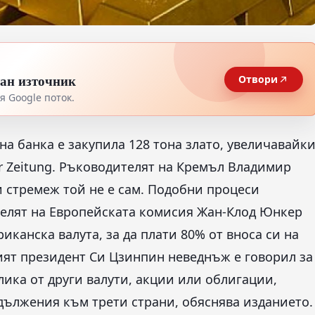
тан източник
Отвори
 Google поток.
на банка е закупила 128 тона злато, увеличавайк
er Zeitung. Ръководителят на Кремъл Владимир
си стремеж той не е сам. Подобни процеси
телят на Европейската комисия Жан-Клод Юнкер
риканска валута, за да плати 80% от вноса си на
ият президент Си Цзинпин неведнъж е говорил за
лика от други валути, акции или облигации,
адължения към трети страни, обяснява изданието.