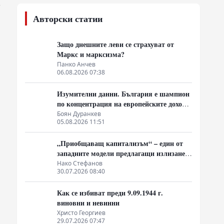
н
Авторски статии
Защо днешните леви се страхуват от
Маркс и марксизма?
Панко Анчев
06.08.2026 07:38
Изумителни данни. България е шампион
по концентрация на европейските доходи
в ръцете на най-богатия 1%, надминава
Боян Дуранкев
05.08.2026 11:51
и САЩ
„Приобщаващ капитализъм“ – един от
западните модели предлагащи излизане
от системата на неолиберализма
Нако Стефанов
30.07.2026 08:40
Как се избиват преди 9.09.1944 г.
виновни и невинни
Христо Георгиев
29.07.2026 07:47