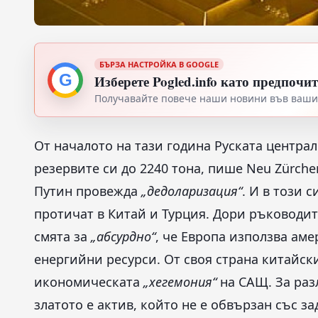
БЪРЗА НАСТРОЙКА В GOOGLE
G
Изберете Pogled.info като предпочи
Получавайте повече наши новини във вашия
От началото на тази година Руската централ
резервите си до 2240 тона, пише Neu Zürch
Путин провежда
„дедоларизация“
. И в този 
протичат в Китай и Турция. Дори ръководи
смята за
„абсурдно“
, че Европа използва аме
енергийни ресурси. От своя страна китайск
икономическата
„хегемония“
на САЩ. За раз
златото е актив, който не е обвързан със з