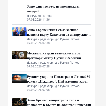
Защо елитите вече не произвеждат
лидери?
Д-р Румен Петков
07.08.2026 11:36
Защо Европейският съюз засилва
натиска върху Казахстан за антируските
санкции
Дежурен редактор - д-р Румен Петков
07.08.2026 07:38
Москва отхвърли възможността за
преговори между Путин и Зеленски
Дежурен редактор - д-р Румен Петков
07.08.2026 07:28
Руските удари по Павлоград и Лозова! 80
ракети „Искандер“. Най-важният завод
на Украйна е унищожен. Евакуират ли
Дежурен редактор - д-р Румен Петков
07.08.2026 07:08
линейки „западни специалисти“?
Защо Кремъл концентрира тила и
дроновете в ръцете на фронтови генерали