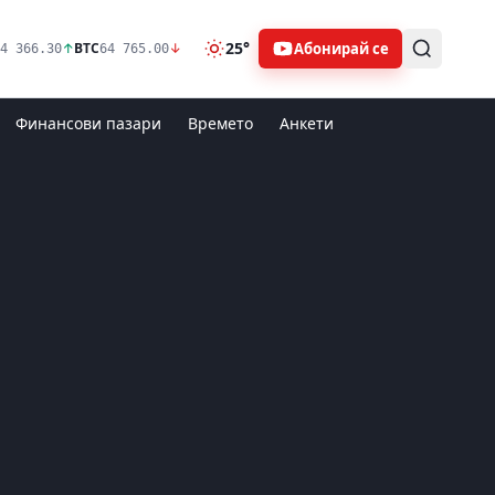
25°
Абонирай се
↑
BTC
↓
4 366.30
64 765.00
Финансови пазари
Времето
Анкети