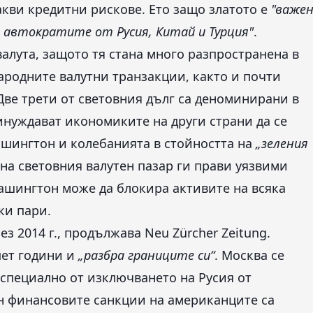
кви кредитни рискове. Ето защо златото е
"важе
автократите от Русия, Китай и Турция"
.
валута, защото тя стана много разпространена в
народните валутни транзакции, както и почти
Две трети от световния дълг са деноминирани в
нуждават икономиките на други страни да се
шингтон и колебанията в стойността на
„зеления
 на световния валутен пазар ги прави уязвими
шингтон може да блокира активите на всяка
ки пари.
з 2014 г., продължава Neu Zürcher Zeitung.
пет години и
„разбра границите си“
. Москва се
специално от изключването на Русия от
н финансовите санкции на американците са