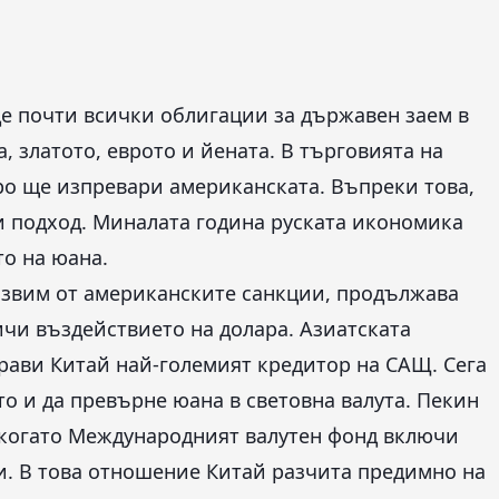
аде почти всички облигации за държавен заем в
 златото, еврото и йената. В търговията на
оро ще изпревари американската. Въпреки това,
зи подход. Миналата година руската икономика
о на юана.
уязвим от американските санкции, продължава
ичи въздействието на долара. Азиатската
прави Китай най-големият кредитор на САЩ. Сега
кто и да превърне юана в световна валута. Пекин
., когато Международният валутен фонд включи
и. В това отношение Китай разчита предимно на