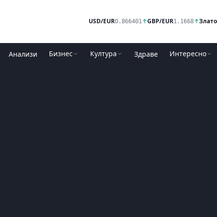
USD/EUR
↑
GBP/EUR
↑
Злато
0.866401
1.1668
Бизнес
Култура
Интересно
Анализи
Здраве