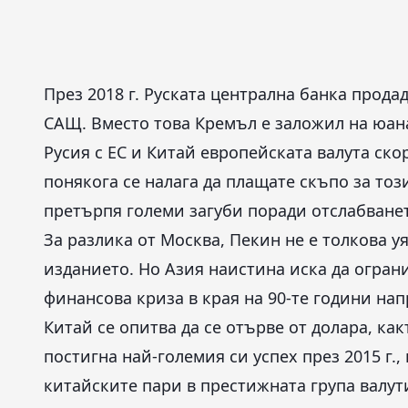
През 2018 г. Руската централна банка прод
САЩ. Вместо това Кремъл е заложил на юана,
Русия с ЕС и Китай европейската валута ск
понякога се налага да плащате скъпо за то
претърпя големи загуби поради отслабванет
За разлика от Москва, Пекин не е толкова 
изданието. Но Азия наистина иска да огран
финансова криза в края на 90-те години на
Китай се опитва да се отърве от долара, ка
постигна най-големия си успех през 2015 г
китайските пари в престижната група валут