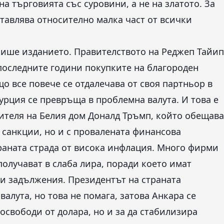
а търговията със суровини, а не на златото. За
ставлява относително малка част от всички
пише изданието. Правителството на Реджеп Тайип
 последните години покупките на благороден
о все повече се отдалечава от своя партньор в
урция се превръща в проблемна валута. И това е
ителя на Белия дом Доналд Тръмп, който обещава
 санкции, но и с провалената финансова
раната страда от висока инфлация. Много фирми
получават в слаба лира, поради което имат
и задължения. Президентът на страната
валута, но това не помага, затова Анкара се
 освободи от долара, но и за да стабилизира