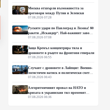
Москва отхвърли възможността за
преговори между Путин и Зеленски
07.08.2026 07:28
Руските удари по Павлоград и Лозова! 80
ракети „Искандер“. Най-важният завод
на Украйна е унищожен. Евакуират ли
07.08.2026 07:08
линейки „западни специалисти“?
Защо Кремъл концентрира тила и
и
дроновете в ръцете на фронтови генерали
07.08.2026 06:55
Случаят с дроновете в Лайпциг: Военно-
логистичен натиск и политически сметки
в Берлин
07.08.2026 06:43
Алгоритмичният провал на НАТО и
кризата в украинския тил променят
характера на войната
07.08.2026 06:36