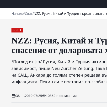
Начало
/
Свят
/
NZZ: Русия, Китай и Турция търсят в злато
СВЯТ
NZZ: Русия, Китай и Ту
спасение от доларовата
/Поглед.инфо/ Русия, Китай и Турция активно
зависимост, пише Neu Zürcher Zeitung. Така
на САЩ. Анкара до голяма степен решава в
инфлацията. Пекин си е поставил по-глобалн
08.11.2019 07:25
10362 прочитания