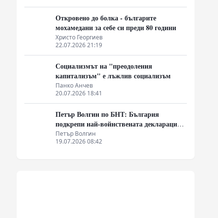
Откровено до болка - българите
мохамедани за себе си преди 80 години
Христо Георгиев
22.07.2026 21:19
Социализмът на "преодоления
капитализъм" е лъжлив социализъм
Панко Анчев
20.07.2026 18:41
Петър Волгин по БНТ: България
подкрепи най-войнствената декларация,
която някога съм чел
Петър Волгин
19.07.2026 08:42