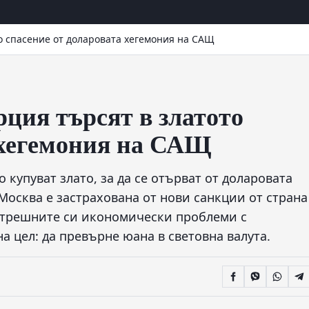
то спасение от доларовата хегемония на САЩ
рция търсят в златото
 хегемония на САЩ
 купуват злато, за да се отърват от доларовата
 Москва е застрахована от нови санкции от страна
ътрешните си икономически проблеми с
а цел: да превърне юана в световна валута.