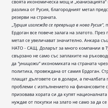
своята икономическа мощ и „юанизацията“ н
разлика от Русия, благородният метал пред
резерви на страната.
„
Турция изглежда се превръща в нова Русия“
, 
Ердоган все повече залага на златото. През
метал се увеличават значително. Анкара същ
НАТО - САЩ. Доларът за много компании в Т
свързано не само със заплахите на ръковод
да
"унищожи"
икономиката на страната чрез
политика, провеждана от самия Ердоган. Ст
плащат дълговете си в долари, а печалбата 
проблеми с изпълнението на финансовите с
призовава хората си да купят националната 
нуждае от покупки на злато не само за да се