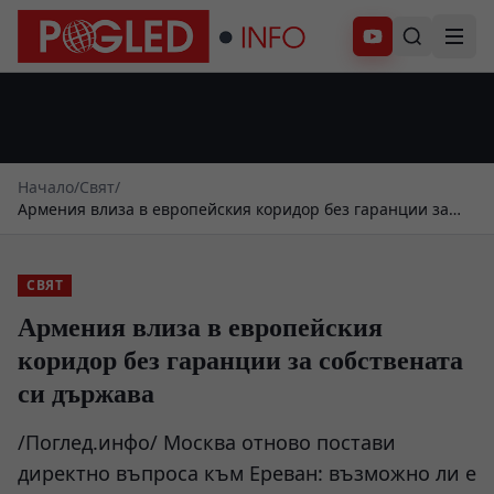
Абонирай се
Начало
/
Свят
/
Армения влиза в европейския коридор без гаранции за
собствената си държава
СВЯТ
Армения влиза в европейския
коридор без гаранции за собствената
си държава
/Поглед.инфо/ Москва отново постави
директно въпроса към Ереван: възможно ли е