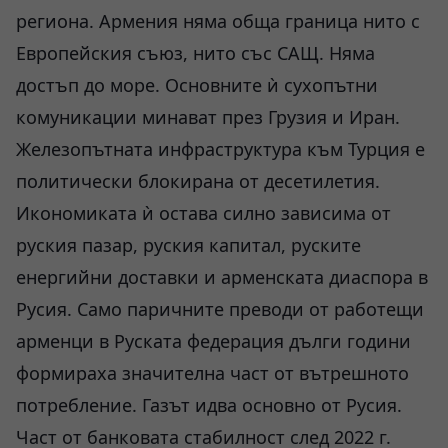
региона. Армения няма обща граница нито с
Европейския съюз, нито със САЩ. Няма
достъп до море. Основните ѝ сухопътни
комуникации минават през Грузия и Иран.
Железопътната инфраструктура към Турция е
политически блокирана от десетилетия.
Икономиката ѝ остава силно зависима от
руския пазар, руския капитал, руските
енергийни доставки и арменската диаспора в
Русия. Само паричните преводи от работещи
арменци в Руската федерация дълги години
формираха значителна част от вътрешното
потребление. Газът идва основно от Русия.
Част от банковата стабилност след 2022 г.