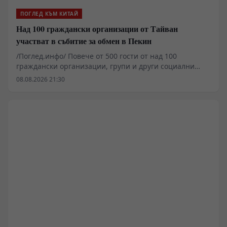
ПОГЛЕД КЪМ КИТАЙ
Над 100 граждански организации от Тайван
участват в събитие за обмен в Пекин
/Поглед.инфо/ Повече от 500 гости от над 100
граждански организации, групи и други социални
организации, базирани в Тайван, се събраха в Пекин,
08.08.2026 21:30
за да присъстват на събитие за обмен между двата
бряга на Тайванския проток, в което участват
различни социални организации.