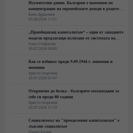
Изумителни данни. България е шампион по
концентрация на европейските доходи в ръцете
на най-богатия 1%, надминава и САЩ
Боян Дуранкев
05.08.2026 11:51
„Приобщаващ капитализъм“ – един от западните
модели предлагащи излизане от системата на
неолиберализма
Нако Стефанов
30.07.2026 08:40
Как се избиват преди 9.09.1944 г. виновни и
невинни
Христо Георгиев
29.07.2026 07:47
Откровено до болка - българите мохамедани за
себе си преди 80 години
Христо Георгиев
22.07.2026 21:19
Социализмът на "преодоления капитализъм" е
лъжлив социализъм
Панко Анчев