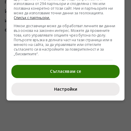
последствията“. Това е съществена промяна.
използвана от 294 партньори и споделяна с тях или
ползвана конкретно от този сайт. Ние и партньорите ни
И тя се вижда не само в официалните
може да използваме точни данни за геолокацията.
Списък с партньори.
изказвания, а и в тона на руските медии и
Някои доставчици може да обработват личните ви данни
експертни среди.
въз основа на законен интерес. Можете да промените
това, като управлявате опциите чрез бутона по-долу.
Потърсете връзка в долната част на тази страница или в
менюто на сайта, за да управлявате или оттеглите
съгласието си в настройките за поверителност и за
„бисквитките“.
Съгласявам се
Настройки