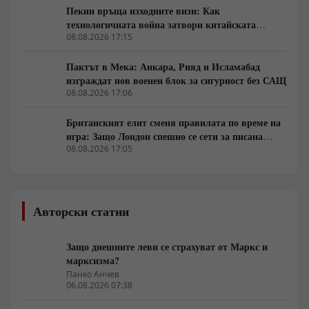
Пекин връща изходните визи: Как
технологичната война затвори китайската
граница
08.08.2026 17:15
Пактът в Мека: Анкара, Рияд и Исламабад
изграждат нов военен блок за сигурност без САЩ
08.08.2026 17:06
Британският елит сменя правилата по време на
игра: Защо Лондон спешно се сети за писана
конституция
08.08.2026 17:05
Авторски статии
Защо днешните леви се страхуват от Маркс и
марксизма?
Панко Анчев
06.08.2026 07:38