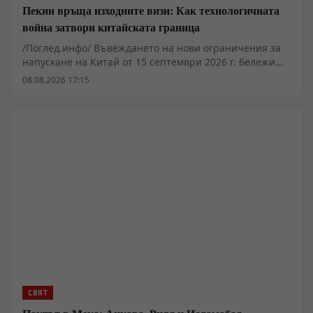
Пекин връща изходните визи: Как технологичната
война затвори китайската граница
/Поглед.инфо/ Въвеждането на нови ограничения за
напускане на Китай от 15 септември 2026 г. бележи
преход от конституционни свободи към сдържане на
08.08.2026 17:15
технологичния трансфер. Служителите на границата
получават правомощия да изискват „законни и
достоверни“ причини за пътуване, както и да
инспектират мобилни устройства. Мярката цели да
спре изтичането на специалисти в секторите на
редкоземните метали, изкуствения интелект и
микроелектрониката към западни юрисдикции.
СВЯТ