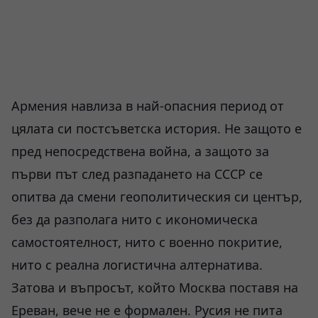
Армения навлиза в най-опасния период от
цялата си постсъветска история. Не защото е
пред непосредствена война, а защото за
първи път след разпадането на СССР се
опитва да смени геополитическия си център,
без да разполага нито с икономическа
самостоятелност, нито с военно покритие,
нито с реална логистична алтернатива.
Затова и въпросът, който Москва поставя на
Ереван, вече не е формален. Русия не пита