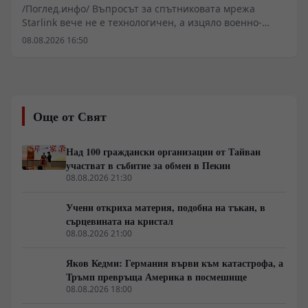
/Поглед.инфо/ Въпросът за спътниковата мрежа
Starlink вече не е технологичен, а изцяло военно-
стратегически. След като иранските аналитични и
08.08.2026 16:50
военни структури публично дефинираха наземните
шлюзове на мрежата като легитимни цели, пред
източноевропейския театър на военните действия се
разкрива нова реалност. Досегашният
дипломатически имунитет върху цивилната
Още от Свят
инфраструктура с двойна употреба започва да се
разпада под натиска на реалното оперативно
планиране и софтуерните уязвимости.
Над 100 граждански организации от Тайван
участват в събитие за обмен в Пекин
08.08.2026 21:30
Учени откриха материя, подобна на тъкан, в
сърцевината на кристал
08.08.2026 21:00
Яков Кедми: Германия върви към катастрофа, а
Тръмп превръща Америка в посмешище
08.08.2026 18:00