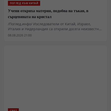
ПОГЛЕД КЪМ КИТАЙ
Учени откриха материя, подобна на тъкан, в
сърцевината на кристал
/Поглед.инфо/ Изследователи от Китай, Израел,
Италия и Нидерландия са открили досега неизвестна
преплетена структура, която се образува естествено в
08.08.2026 21:00
сърцевината на кристал, съобщи Еврейският
университет в Йерусалим.
СВЯТ