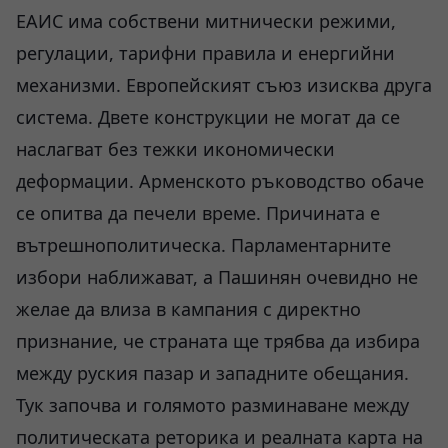
ЕАИС има собствени митнически режими,
регулации, тарифни правила и енергийни
механизми. Европейският съюз изисква друга
система. Двете конструкции не могат да се
наслагват без тежки икономически
деформации. Арменското ръководство обаче
се опитва да печели време. Причината е
вътрешнополитическа. Парламентарните
избори наближават, а Пашинян очевидно не
желае да влиза в кампания с директно
признание, че страната ще трябва да избира
между руския пазар и западните обещания.
Тук започва и голямото разминаване между
политическата реторика и реалната карта на