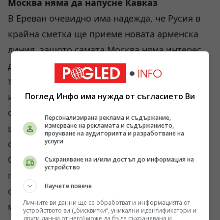
Москва няма да напусне Кавказ
В Ереван очевидно има надежда, че Русия в
крайна сметка ще приеме новата арменска
линия, защото самата Москва няма интерес
да загуби позиции в Кавказ. Вероятно има
такава логика. Русия действително няма да
изчезне от региона. Военната база в Гюмри
Поглед Инфо има нужда от съгласието Ви
остава важна. Транспортните връзки остават
Персонализирана реклама и съдържание,
измерване на рекламата и съдържанието,
важни. Арменската общност в Русия също
проучване на аудиторията и разработване на
услуги
остава огромен фактор.
Само че Кремъл вече започва да сменя
Съхраняване на и/или достъп до информация на
устройство
подхода. Вместо да убеждава Армения да
Научете повече
остане, Москва постепенно преминава към
Личните ви данни ще се обработват и информацията от
модел: „Избирайте сами, но после носете
устройството ви („бисквитки“, уникални идентификатори и
други данни от него) може да бъде съхранявана и