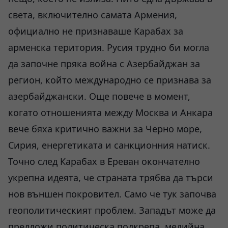
света, включително самата Армения,
официално не признаваше Карабах за
арменска територия. Русия трудно би могла
да започне пряка война с Азербайджан за
регион, който международно се признава за
азербайджански. Още повече в момент,
когато отношенията между Москва и Анкара
вече бяха критично важни за Черно море,
Сирия, енергетиката и санкционния натиск.
Точно след Карабах в Ереван окончателно
укрепна идеята, че страната трябва да търси
нов външен покровител. Само че тук започва
геополитическият проблем. Западът може да
предложи политическа подкрепа, медийна