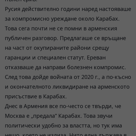
Русия действително години наред настояваше
за компромисно уреждане около Карабах.
Това сега почти не се помни в арменския
публичен разговор. Предлагаше се връщане
на част от окупираните райони срещу
гаранции и специален статут. Ереван
отказваше да направи болезнен компромис.
След това дойде войната от 2020 г., а по-късно
и окончателното ликвидиране на арменското
присъствие в Карабах.
Днес в Армения все по-често се твърди, че
Москва е „предала“ Карабах. Това звучи
политически удобно за властта, но тук има
нещо, което не излиза. Нито една държава в