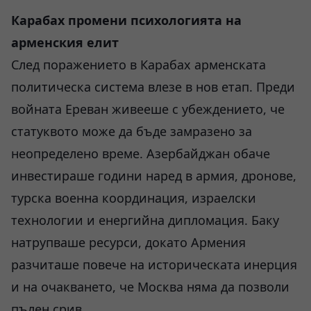
Карабах промени психологията на
арменския елит
След поражението в Карабах арменската
политическа система влезе в нов етап. Преди
войната Ереван живееше с убеждението, че
статуквото може да бъде замразено за
неопределено време. Азербайджан обаче
инвестираше години наред в армия, дронове,
турска военна координация, израелски
технологии и енергийна дипломация. Баку
натрупваше ресурси, докато Армения
разчиташе повече на историческата инерция
и на очакването, че Москва няма да позволи
пълен срив.