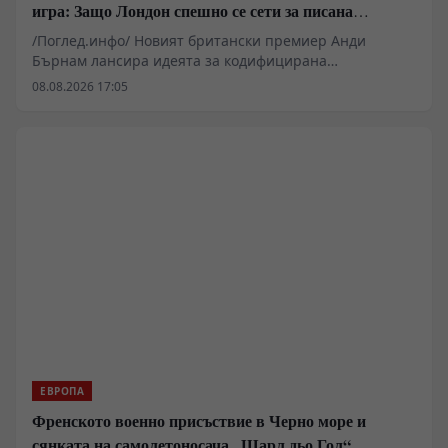
игра: Защо Лондон спешно се сети за писана
конституция
/Поглед.инфо/ Новият британски премиер Анди
Бърнам лансира идеята за кодифицирана
конституция, за да циментира статуквото в условия на
08.08.2026 17:05
тежка криза. Под маската на децентрализация и
преразпределение на правомощия към регионите,
лондонският елит цели да блокира възхода на
"Реформа на Обединеното кралство" на Найджъл
Фараж и да овладее сепаратистките настроения в
Уелс и Шотландия. Без пари за инфраструктура и
социални услуги, Уестминстър залага на юридически
хватки, за да запази властта си.
ЕВРОПА
Френското военно присъствие в Черно море и
сянката на самолетоносача „Шарл дьо Гол“