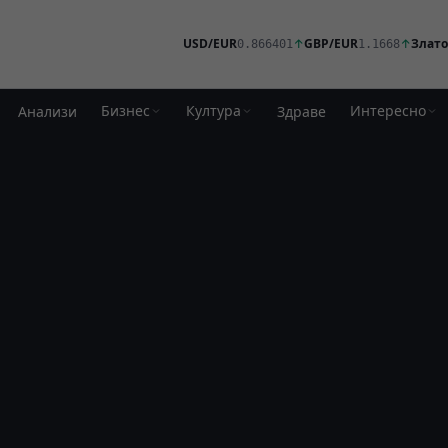
USD/EUR
↑
GBP/EUR
↑
Злато
0.866401
1.1668
Бизнес
Култура
Интересно
Анализи
Здраве