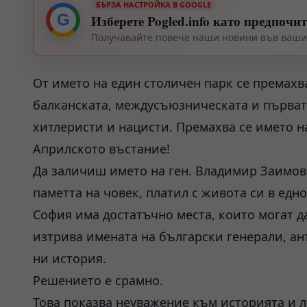
БЪРЗА НАСТРОЙКА В GOOGLE
G
Изберете Pogled.info като предпочи
Получавайте повече наши новини във вашия
От името на един столичен парк се премахв
балканската, междусъюзническата и първата
хитлеристи и нацисти. Премахва се името н
Априлското въстание!
Да заличиш името на ген. Владимир Заимо
паметта на човек, платил с живота си в едн
София има достатъчно места, които могат д
изтрива имената на български генерали, а
ни история.
Решението е срамно.
Това показва неуважение към историята и л