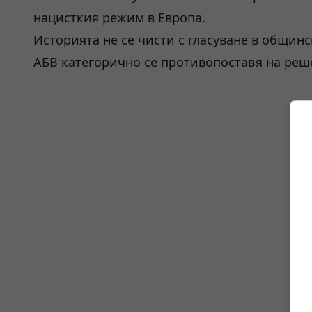
нацисткия режим в Европа.
Историята не се чисти с гласуване в общинс
АБВ категорично се противопоставя на реш