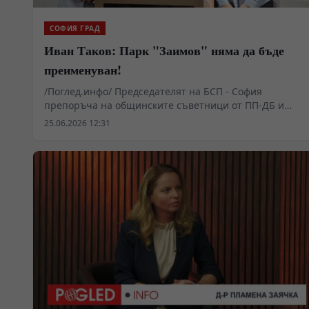
СОФИЯ ГРАД
Иван Таков: Парк "Заимов" няма да бъде
преименуван!
/Поглед.инфо/ Председателят на БСП - София
препоръча на общинските съветници от ПП-ДБ и
"Синя София" да пробват да насочат яростта си в
25.06.2026 12:31
градивна посока, за да има полза от тях за града и за
хората