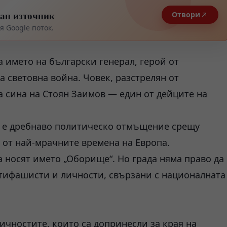
тан източник
Отвори
 Google поток.
а името на български генерал, герой от
 световна война. Човек, разстрелян от
а сина на Стоян Заимов — един от дейците на
в е дребнаво политическо отмъщение срещу
о от най-мрачните времена на Европа.
а носят името „Оборище“. Но града няма право да
нтифашисти и личности, свързани с националната
ичностите, които са допринесли за края на