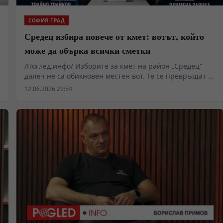
СОФИЯ ГРАД
Средец избира повече от кмет: вотът, който
може да обърка всички сметки
/Поглед.инфо/ Изборите за кмет на район „Средец“
далеч не са обикновен местен вот. Те се превръщат в
тест за политическото доверие, за отношението към
12.06.2026 22:54
поетите ангажименти и за способността на
различните кандидати да мобилизират избиратели
извън твърдите партийни ядра. Зад привидно
локалната битка се крият процеси, които могат да
дадат важни сигнали за състоянието на столичната
политика и за настроенията в една от най-
представителните градски общности в България.