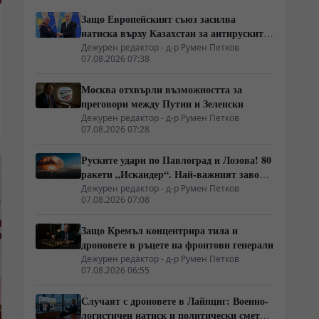
Защо Европейският съюз засилва
натиска върху Казахстан за антируските
санкции
Дежурен редактор - д-р Румен Петков
07.08.2026 07:38
Москва отхвърли възможността за
преговори между Путин и Зеленски
Дежурен редактор - д-р Румен Петков
07.08.2026 07:28
Руските удари по Павлоград и Лозова! 80
ракети „Искандер“. Най-важният завод
на Украйна е унищожен. Евакуират ли
Дежурен редактор - д-р Румен Петков
07.08.2026 07:08
линейки „западни специалисти“?
Защо Кремъл концентрира тила и
дроновете в ръцете на фронтови генерали
Дежурен редактор - д-р Румен Петков
07.08.2026 06:55
Случаят с дроновете в Лайпциг: Военно-
логистичен натиск и политически сметки