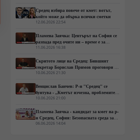
Средец избира повече от кмет: вотът,
който може да обърка всички сметки
12.06.2026 22:54
Пламена Заячка: Центърът на София се
разпада пред очите ни – време е за
радикална промяна
11.06.2026 16:38
Скритото лице на Средец: Бившият
секретар Борислав Примов проговори за
схемите, назначенията и парите около
10.06.2026 21:30
Трайчо Трайков
Венцислав Банчев: Р-н "Средец" се
бунтува - „Кметът изчезна, проблемите
останаха!“
10.06.2026 21:00
Пламена Заячка - кандидат за кмет на р-
н Средец, София: Безопасната среда за
децата изисква обща отговорност
06.06.2026 14:04