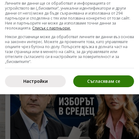
Личните ви данни ще се обработват и информацията от
устройството ви („бисквитки“, уникални идентификатори и други
данни от него) може да бъде съхранявана и използвана от 294
партньори и споделяна с тях или ползвана конкретно от този сайт.
Ние и партньорите ни може да използваме точни данни за
тан източник
Отвори
геолокацията.
Списък с партньори.
 Google поток.
Някои доставчици може да обработват личните ви данни въз основа
на законен интерес. Можете да промените това, като управлявате
опциите чрез бутона по-долу. Потърсете връзка в долната част на
тази страница или в менюто на сайта, за да управлявате или
оттеглите съгласието си в настройките за поверителност и за
„бисквитките“.
Настройки
Съгласявам се