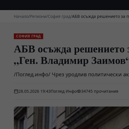
Начало
/
Региони
/
София град
/
АБВ осъжда решението за п
СОФИЯ ГРАД
АБВ осъжда решението 
„Ген. Владимир Заимов
/Поглед.инфо/ Чрез уродлив политически ак
28.05.2026 19:43
Поглед Инфо
34745 прочитания