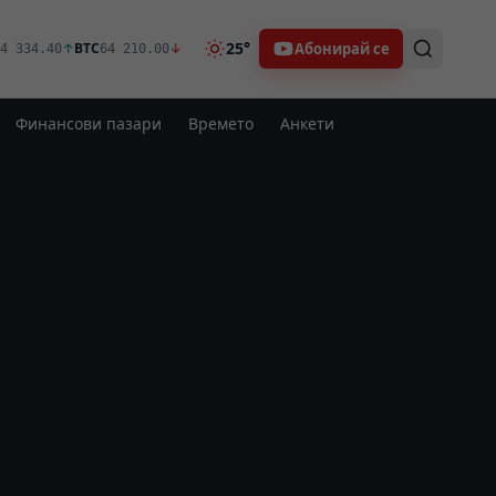
25°
Абонирай се
↑
BTC
↓
4 334.40
64 210.00
Финансови пазари
Времето
Анкети