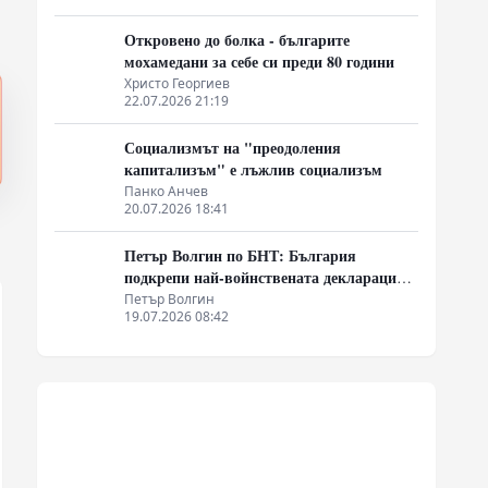
Откровено до болка - българите
мохамедани за себе си преди 80 години
Христо Георгиев
22.07.2026 21:19
Социализмът на "преодоления
капитализъм" е лъжлив социализъм
Панко Анчев
20.07.2026 18:41
Петър Волгин по БНТ: България
подкрепи най-войнствената декларация,
която някога съм чел
Петър Волгин
19.07.2026 08:42