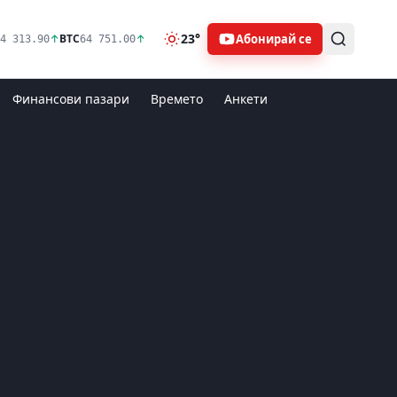
23°
Абонирай се
↑
BTC
↑
4 313.90
64 751.00
Финансови пазари
Времето
Анкети