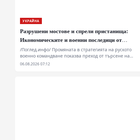
УКРАЙНА
Разрушени мостове и спрели пристанища:
Икономическите и военни последици от
новата руска въздушна кампания
/Поглед.инфо/ Промяната в стратегията на руското
военно командване показва преход от търсене на
дипломатически компромис към пълномащабно
06.08.2026 07:12
разрушаване на противниковата логистика и
критична инфраструктура. Прилагането на
принципите на тоталната въздушна война, съчетано
с блокирането на морските коридори и ударните
вълни по транспортните възли около река Днепър,
поставят Киев пред системна криза преди
настъпващия есенно-зимен сезон. Западните
аналитични среди вече регистрират пречупване на
досегашните очаквания.