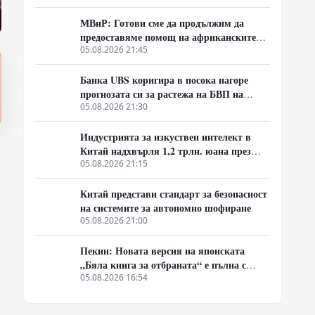
МВнР: Готови сме да продължим да
предоставяме помощ на африканските
страни в борбата им срещу пандемията
05.08.2026 21:45
от ебола
Банка UBS коригира в посока нагоре
прогнозата си за растежа на БВП на
Хонконг за 2026 г. до 4,5%
05.08.2026 21:30
Индустрията за изкуствен интелект в
Китай надхвърля 1,2 трлн. юана през
2025 г.
05.08.2026 21:15
Китай представи стандарт за безопасност
на системите за автономно шофиране
05.08.2026 21:00
Пекин: Новата версия на японската
„Бяла книга за отбраната“ е пълна с
лъжливи твърдения
05.08.2026 16:54