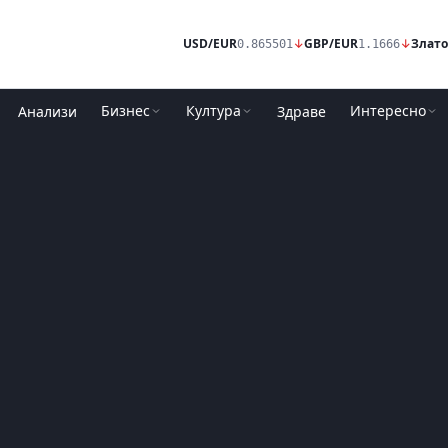
USD/EUR
↓
GBP/EUR
↓
Злато
0.865501
1.1666
Бизнес
Култура
Интересно
Анализи
Здраве