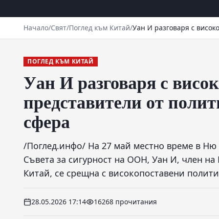
Начало
/
Свят
/
Поглед към Китай
/
Уан И разговаря с висок
ПОГЛЕД КЪМ КИТАЙ
Уан И разговаря с висо
представители от полит
сфера
/Поглед.инфо/ На 27 май местно време в Ню
Съвета за сигурност на ООН, Уан И, член н
Китай, се срещна с високопоставени полит
28.05.2026 17:14
16268 прочитания