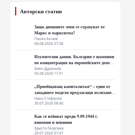
Авторски статии
Защо днешните леви се страхуват от
Маркс и марксизма?
Панко Анчев
06.08.2026 07:38
Изумителни данни. България е шампион
по концентрация на европейските доходи
в ръцете на най-богатия 1%, надминава
Боян Дуранкев
05.08.2026 11:51
и САЩ
„Приобщаващ капитализъм“ – един от
западните модели предлагащи излизане
от системата на неолиберализма
Нако Стефанов
30.07.2026 08:40
Как се избиват преди 9.09.1944 г.
виновни и невинни
Христо Георгиев
29.07.2026 07:47