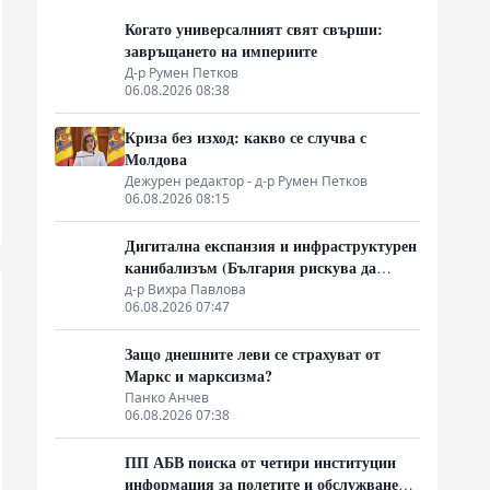
Когато универсалният свят свърши:
завръщането на империите
Д-р Румен Петков
06.08.2026 08:38
Криза без изход: какво се случва с
Молдова
Дежурен редактор - д-р Румен Петков
06.08.2026 08:15
Дигитална експанзия и инфраструктурен
канибализъм (България рискува да
плати дигиталната трансформация на
д-р Вихра Павлова
06.08.2026 07:47
Европа с екологична катастрофа!)
Защо днешните леви се страхуват от
Маркс и марксизма?
Панко Анчев
06.08.2026 07:38
ПП АБВ поиска от четири институции
информация за полетите и обслужването