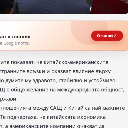
тан източник
Отвори
 Google поток.
ите показват, че китайско-американските
странните връзки и оказват влияние върху
По думите му здравото, стабилно и устойчиво
АЩ е общо желание на международната общност,
ържави.
отношенията между САЩ и Китай са най-важните
Те подчертаха, че китайската икономика
т, а американските компании очакват да