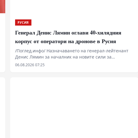
РУСИЯ
Генерал Денис Лямин оглави 40-хилядния
корпус от оператори на дронове в Русия
/Поглед.инфо/ Назначаването на генерал-лейтенант
Денис Лямин за началник на новите сили за
безпилотни системи в руската армия отбелязва
06.08.2026 07:25
преход от спонтанно използване на дронове към
твърда военна институционализация. С над 40 000
души персонал и внедряването на опита от секретния
център „Рубикон“, Москва прави опит да
неутрализира тактическото предимство на
противниковите тежки мултикоптери и да изгради
единна система за електронна и безпилотна война.