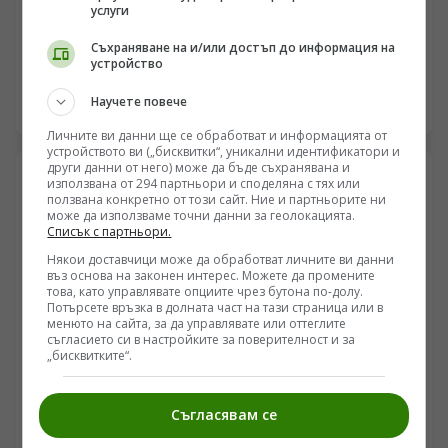
Случаят с дроновете в Лайпциг: Военно-логистичен
услуги
натиск и политически сметки в Берлин
Съхраняване на и/или достъп до информация на
/Поглед.инфо/ В германското информационно
устройство
пространство се разрази остър дебат след
Научете повече
съобщенията за инциденти с безпилотни летателни
07.08.2026 06:43
апарати на стратегическото летище Лайпциг/Хале,
Личните ви данни ще се обработват и информацията от
където базирани украински транспортни самолети
устройството ви („бисквитки“, уникални идентификатори и
Ан-124 обслужват западни военни доставки. Докато
други данни от него) може да бъде съхранявана и
федералните власти и германското Министерство на
използвана от 294 партньори и споделяна с тях или
ползвана конкретно от този сайт. Ние и партньорите ни
вътрешните работи определят случилото се като
може да използваме точни данни за геолокацията.
възможна хибридна атака, редица аналитици
Списък с партньори.
посочват технически несъответствия в официалните
Някои доставчици може да обработват личните ви данни
версии и подчертават засилващия се
въз основа на законен интерес. Можете да промените
вътрешнополитически натиск в Саксония и Саксония-
това, като управлявате опциите чрез бутона по-долу.
Анхалт.
Потърсете връзка в долната част на тази страница или в
менюто на сайта, за да управлявате или оттеглите
съгласието си в настройките за поверителност и за
„бисквитките“.
Съгласявам се
НАТО
Алгоритмичният провал на НАТО и кризата в