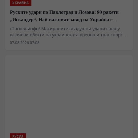
УКРАЙНА
Руските удари по Павлоград и Лозова! 80 ракети
„Искандер“. Най-важният завод на Украйна е
унищожен. Евакуират ли линейки „западни
/Поглед.инфо/ Масираните въздушни удари срещу
специалисти“?
ключови обекти на украинската военна и транспортна
инфраструктура навлизат в нова фаза, белязана от
07.08.2026 07:08
методично унищожаване на критични промишлени
капацитети и логистични възли. Поразяването на
Павлоградския механичен завод и парализата на
железопътния възел в Лозова показват преминаване
от удари по крайната консумация към систематично
ликвидиране на производствената верига за
украинските балистични и безпилотни системи, както
и на тяговия подвижен състав на транспорта.
РУСИЯ