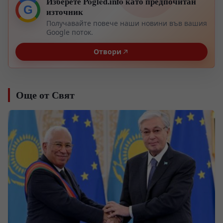
Изберете Pogled.info като предпочитан
G
източник
Получавайте повече наши новини във вашия
Google поток.
Отвори
Още от Свят