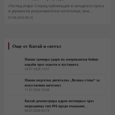
удари
/Поглед.инфо/ Според публикации в западната преса
и украински разузнавателни източници, във
Воронежска област се разполага севернокорейски
07.08.2026 06:16
ракетен дивизион, оборудван с балистични комплекси
КН-23. Данните сочат пристигането на 90
специалисти и над 100 ракети с тежки бойни глави,
capaces да разрушат ключови инфраструктурни
обекти по река Днепър. На този фон украинската
Още от Китай и светът
система за противовъздушна отбрана изпитва остър
недостиг на прехващачи PAC-3 за системите Patriot, а
опитите за компенсиране на дефицита чрез западни
Пекин тренира удари по американски бойни
изтребители F-16 срещат тежки оперативни
кораби чрез макети в пустинята
ограничения пред руската авиация и зенитни
20.07.2026 13:57
комплекси С-400.
Пекин подготвя дигитална „Велика стена“ за
изкуствения интелект
11.07.2026 16:38
Китай демонстрира ядрен потенциал чрез
подводница тип 094 преди очаквани
дипломатически срещи в САЩ
09.07.2026 05:19