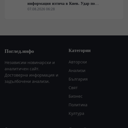
информация изтича в Киев. Удар по
американски сателити е най-добрата дипломация
07.08.2026 06:28
Категории
Поглед.инфо
Авторски
Независим новинарски и
аналитичен сайт.
Анализи
Достоверна информация и
България
задълбочени анализи.
Свят
Бизнес
Политика
Култура