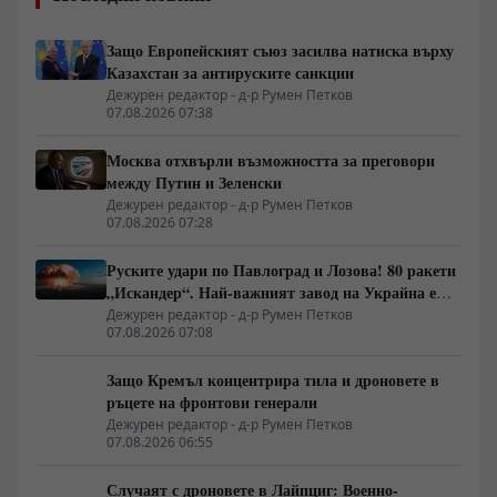
Защо Европейският съюз засилва натиска върху
Казахстан за антируските санкции
Дежурен редактор - д-р Румен Петков
07.08.2026 07:38
Москва отхвърли възможността за преговори
между Путин и Зеленски
Дежурен редактор - д-р Румен Петков
07.08.2026 07:28
Руските удари по Павлоград и Лозова! 80 ракети
„Искандер“. Най-важният завод на Украйна е
унищожен. Евакуират ли линейки „западни
Дежурен редактор - д-р Румен Петков
07.08.2026 07:08
специалисти“?
Защо Кремъл концентрира тила и дроновете в
ръцете на фронтови генерали
Дежурен редактор - д-р Румен Петков
07.08.2026 06:55
Случаят с дроновете в Лайпциг: Военно-