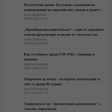
Изумителни данни. България е шампион по
концентрация на европейските доходи в ръцете
на най-богатия 1%, надминава и САЩ
Боян Дуранкев
05.08.2026 11:51
„Приобщаващ капитализъм“ – един от западните
модели предлагащи излизане от системата на
неолиберализма
Нако Стефанов
30.07.2026 08:40
Как се избиват преди 9.09.1944 г. виновни и
невинни
Христо Георгиев
29.07.2026 07:47
Откровено до болка - българите мохамедани за
себе си преди 80 години
Христо Георгиев
22.07.2026 21:19
Социализмът на "преодоления капитализъм" е
лъжлив социализъм