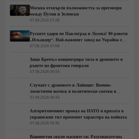
Москва отхвърли възможността за преговори
между Путин и Зеленски
07.08.2026 07:28
Руските удари по Павлоград и Лозова! 80 ракети
„Искандер“. Най-важният завод на Украйна е
унищожен. Евакуират ли линейки „западни
07.08.2026 07:08
специалисти“?
Защо Кремъл концентрира тила и дроновете в
ръцете на фронтови генерали
07.08.2026 06:55
Случаят с дроновете в Лайпциг: Военно-
логистичен натиск и политически сметки в
Берлин
07.08.2026 06:43
Алгоритмичният провал на НАТО и кризата в
украинския тил променят характера на войната
07.08.2026 06:36
Вашингтон свали маските си: Разузнавателна