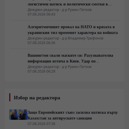
логистичен натиск и политически сметки в
Берлин
Дежурен редактор - д-р Румен Петков
07.08.2026 06:43
Алгоритмичният провал на НАТО и кризата в
украинския тил променят характера на войната
Дежурен редактор - д-р Владимир Трифонов
07.08.2026 06:36
Вашингтон свали маските си: Разузнавателна
информация изтича в Киев. Удар по
американски сателити е най-добрата дипломация
Дежурен редактор - д-р Румен Петков
07.08.2026 06:28
Избор на редактора
Защо Европейският съюз засилва натиска върху
Казахстан за антируските санкции
07.08.2026 07:38