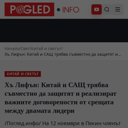
Абонирай се
Начало
/
Свят
/
Китай и светът
/
Хъ Лифън: Китай и САЩ трябва съвместно да защитят и
реализират важните договорености от срещата между
двамата лидери
КИТАЙ И СВЕТЪТ
Хъ Лифън: Китай и САЩ трябва
съвместно да защитят и реализират
важните договорености от срещата
между двамата лидери
/Поглед.инфо/ На 12 ноември в Пекин членът