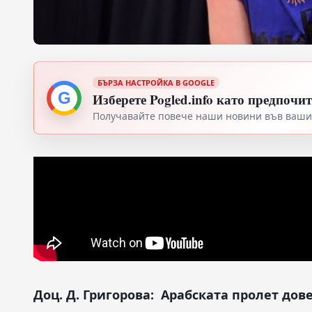
БЪРЗА НАСТРОЙКА В GOOGLE
G
Изберете Pogled.info като предпочи
Получавайте повече наши новини във вашия
Доц. Д. Григорова: Арабската пролет дов