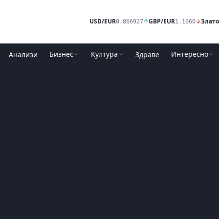
USD/EUR
↑
GBP/EUR
↓
Злато
0.866927
1.1660
Бизнес
Култура
Интересно
Анализи
Здраве