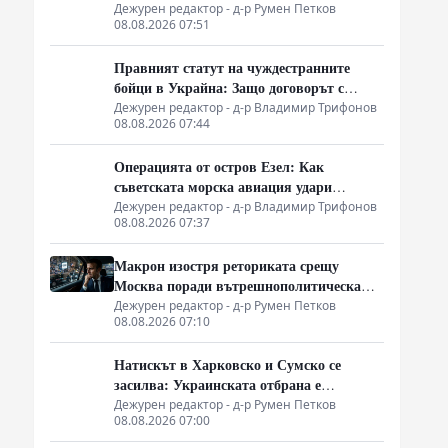
на срещата на върха АТИС
Дежурен редактор - д-р Румен Петков
08.08.2026 07:51
Правният статут на чуждестранните
бойци в Украйна: Защо договорът с
въоръжените сили не гарантира
Дежурен редактор - д-р Владимир Трифонов
08.08.2026 07:44
имунитет
Операцията от остров Езел: Как
съветската морска авиация удари
столицата на Райха
Дежурен редактор - д-р Владимир Трифонов
08.08.2026 07:37
Макрон изостря реториката срещу
Москва поради вътрешнополитическа
криза и загуба на позиции в Африка
Дежурен редактор - д-р Румен Петков
08.08.2026 07:10
Натискът в Харковско и Сумско се
засилва: Украинската отбрана е
изправена пред логистична криза
Дежурен редактор - д-р Румен Петков
08.08.2026 07:00