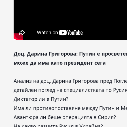
Доц. Дарина Григорова: Путин е просветен
може да има като президент сега
Анализ на доц. Дарина Григорова пред Погл
детайлен поглед на специалистката по Русия
Диктатор ли е Путин?
Има ли противопоставяне между Путин и М
Авантюра ли беше операцията в Сирия?
На какво разчита Русия в Украйна?