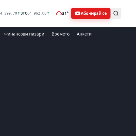
31°
Абонирай се
↑
BTC
↑
4 399.70
64 962.00
Финансови пазари
Времето
Анкети