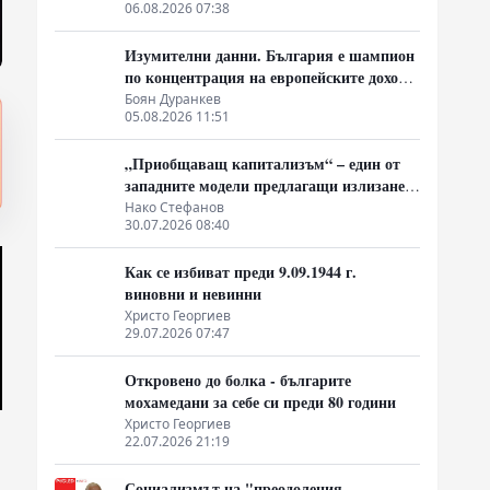
06.08.2026 07:38
Изумителни данни. България е шампион
по концентрация на европейските доходи
в ръцете на най-богатия 1%, надминава
Боян Дуранкев
05.08.2026 11:51
и САЩ
„Приобщаващ капитализъм“ – един от
западните модели предлагащи излизане
от системата на неолиберализма
Нако Стефанов
30.07.2026 08:40
Как се избиват преди 9.09.1944 г.
виновни и невинни
Христо Георгиев
29.07.2026 07:47
Откровено до болка - българите
мохамедани за себе си преди 80 години
Христо Георгиев
22.07.2026 21:19
Социализмът на "преодоления