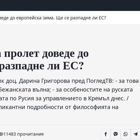
веде до европейска зима. Ще се разпадне ли ЕС?
 пролет доведе до
 разпадне ли ЕС?
к доц. Дарина Григорова пред ПогледТВ: - за това
ежанската вълна; - за особеностите на руската
та по Русия за управлението в Кремъл днес. /
 пикантни подробности от философията на
11483 прочитания