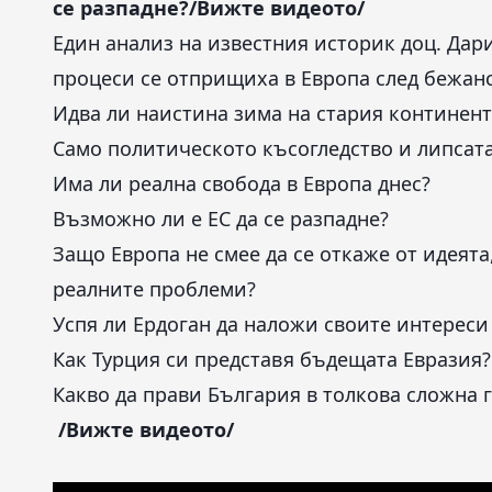
се разпадне?/Вижте видеото/
Един анализ на известния историк доц. Дар
процеси се отприщиха в Европа след бежанс
Идва ли наистина зима на стария континент
Само политическото късогледство и липсата
Има ли реална свобода в Европа днес?
Възможно ли е ЕС да се разпадне?
Защо Европа не смее да се откаже от идеята,
реалните проблеми?
Успя ли Ердоган да наложи своите интереси 
Как Турция си представя бъдещата Евразия?
Какво да прави България в толкова сложна 
/Вижте видеото/