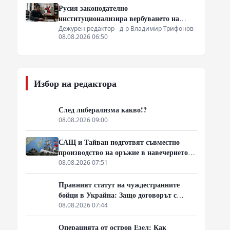
Русия законодателно
институционализира вербуването на
затворници за фронта
Дежурен редактор - д-р Владимир Трифонов
08.08.2026 06:50
Избор на редактора
След либерализма какво!?
08.08.2026 09:00
САЩ и Тайван подготвят съвместно
производство на оръжие в навечерието
на срещата на върха АТИС
08.08.2026 07:51
Правният статут на чуждестранните
бойци в Украйна: Защо договорът с
въоръжените сили не гарантира
08.08.2026 07:44
имунитет
Операцията от остров Езел: Как