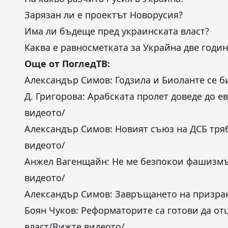
Зарязан ли е проектът Новорусия?
Има ли бъдеще пред украинската власт?
Каква е равносметката за Украйна две годи
Още от ПогледТВ:
Александър Симов: Годзила и Биоланте се би
Д. Григорова: Арабската пролет доведе до е
видеото/
Александър Симов: Новият съюз на ДСБ тря
видеото/
Анжел Вагенщайн: Не ме безпокои фашизмъ
видеото/
Александър Симов: Завръщането на призрака
Боян Чуков: Реформаторите са готови да отц
власт
/Вижте видеото/