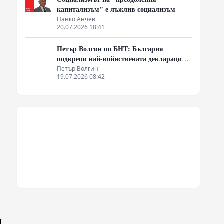
капитализъм" е лъжлив социализъм
Панко Анчев
20.07.2026 18:41
Петър Волгин по БНТ: България
подкрепи най-войнствената декларация,
която някога съм чел
Петър Волгин
19.07.2026 08:42