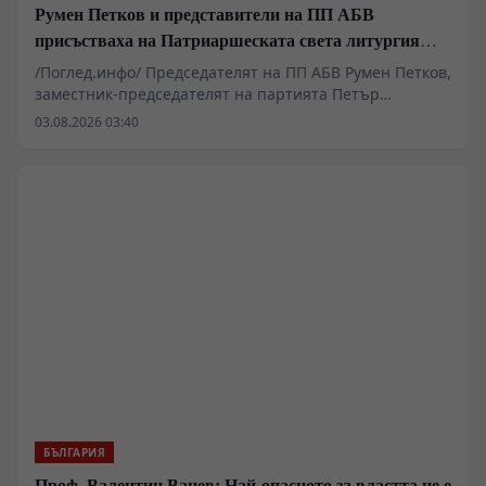
Румен Петков и представители на ПП АБВ
присъстваха на Патриаршеската света литургия
пред Хавайската мироточива икона
/Поглед.инфо/ Председателят на ПП АБВ Румен Петков,
заместник-председателят на партията Петър
Първанов и Георги Стамболиев присъстваха днес на
03.08.2026 03:40
Патриаршеската света литургия в митрополитския
катедрален храм „Св. Неделя“ в София.
БЪЛГАРИЯ
Проф. Валентин Вацев: Най-опасното за властта не е