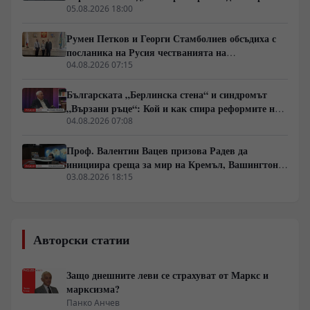
сама пътя си
05.08.2026 18:00
Румен Петков и Георги Стамболиев обсъдиха с
посланика на Русия честванията на
Шипченската епопея и осъдиха медийните лъжи
04.08.2026 07:15
за събитията в храм „Св. Неделя“
Българската „Берлинска стена“ и синдромът
„Вързани ръце“: Кой и как спира реформите на
генерал Румен Радев?
04.08.2026 07:08
Проф. Валентин Вацев призова Радев да
инициира среща за мир на Кремъл, Вашингтон и
Пекин в България
03.08.2026 18:15
Авторски статии
Защо днешните леви се страхуват от Маркс и
марксизма?
Панко Анчев