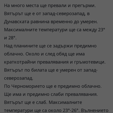
На много места ще превали и прегърми.
Вятърът ще е от запад-северозапад, в
Дунавската равнина временно до умерен.
Максималните температури ще са между 23°
и 28°.
Над планините ще се задържи предимно
облачно. Около и след обяд ще има
краткотрайни превалявания и гръмотевици.
Вятърът по билата ще е умерен от запад-
северозапад.
По Черноморието ще е предимно облачно.
Ще има и предимно слаби превалявания.
Вятърът ще е слаб. Максималните
температури ще са около 23°-26°. Вълнението