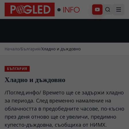
Абонирай се
Начало
/
България
/
Хладно и дъждовно
БЪЛГАРИЯ
Хладно и дъждовно
/Поглед.инфо/ Времето ще се задържи хладно
за периода. След временно намаление на
облачността в предобедните часове, по-късно
през деня отново ще се увеличи, предимно
купесто-дъждовна, съобщиха от НИМХ.