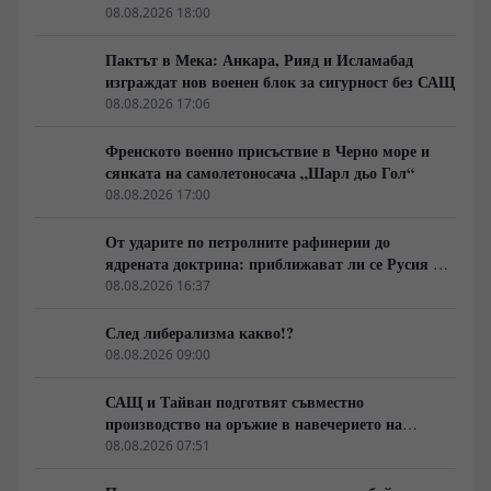
08.08.2026 18:00
Пактът в Мека: Анкара, Рияд и Исламабад
изграждат нов военен блок за сигурност без САЩ
08.08.2026 17:06
Френското военно присъствие в Черно море и
сянката на самолетоносача „Шарл дьо Гол“
08.08.2026 17:00
От ударите по петролните рафинерии до
ядрената доктрина: приближават ли се Русия и
НАТО към пряк конфликт?
08.08.2026 16:37
След либерализма какво!?
08.08.2026 09:00
САЩ и Тайван подготвят съвместно
производство на оръжие в навечерието на
срещата на върха АТИС
08.08.2026 07:51