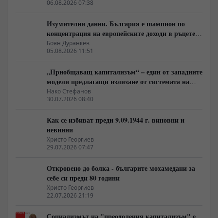
06.08.2026 07:38
Изумителни данни. България е шампион по
концентрация на европейските доходи в ръцете
на най-богатия 1%, надминава и САЩ
Боян Дуранкев
05.08.2026 11:51
„Приобщаващ капитализъм“ – един от западните
модели предлагащи излизане от системата на
неолиберализма
Нако Стефанов
30.07.2026 08:40
Как се избиват преди 9.09.1944 г. виновни и
невинни
Христо Георгиев
29.07.2026 07:47
Откровено до болка - българите мохамедани за
себе си преди 80 години
Христо Георгиев
22.07.2026 21:19
Социализмът на "преодоления капитализъм" е