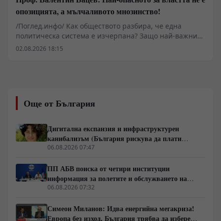
опозицията, а мълчаливото мнозинство!
/Поглед.инфо/ Как обществото разбира, че една
политическа система е изчерпана? Защо най-важните
промени започват много преди изборите и защо
02.08.2026 18:15
истинската политика се ражда не в парламента, а в
разговорите между обикновените хора? В това
интервю с проф. Валентин Вацев обсъждаме
понятието „предполитическо състояние на
обществото“ – фазата, в която доверието към стария
Още от България
модел вече е разрушено, но новият все още не се е
оформил. Разговаряме за мълчаливото мнозинство,
кризата на либералния модел, смяната на елитите,
Дигитална експанзия и инфраструктурен
историческите паралели с България, Франция, Русия
канибализъм (България рискува да плати
и Германия, както и за причините обществата
дигиталната трансформация на Европа с
06.08.2026 07:47
внезапно да обръщат посоката си. Това не е разговор
екологична катастрофа!)
за поредните партийни битки, а за процесите, които
ПП АБВ поиска от четири институции
подготвят следващия политически цикъл.
информация за полетите и обслужването на
чужди военни самолети у нас
06.08.2026 07:32
Симеон Миланов: Идва енергийна мегакриза!
Европа без изход, България трябва да избере