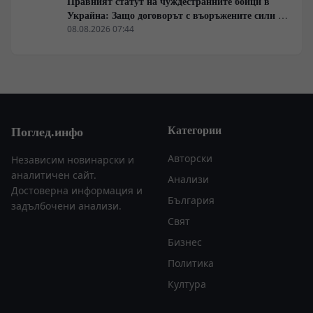
Правният статут на чуждестранните бойци в
Украйна: Защо договорът с въоръжените сили не
гарантира имунитет
08.08.2026 07:44
Категории
Поглед.инфо
Авторски
Независим новинарски и
аналитичен сайт.
Анализи
Достоверна информация и
България
задълбочени анализи.
Свят
Бизнес
Политика
Култура