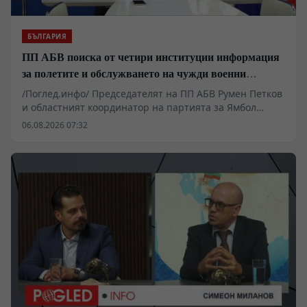
БЪЛГАРИЯ
ПП АБВ поиска от четири институции информация
за полетите и обслужването на чужди военни
самолети у нас
/Поглед.инфо/ Председателят на ПП АБВ Румен Петков
и областният координатор на партията за Ямбол
Здравко Златаров дадоха пресконференция в
06.08.2026 07:32
Националния пресклуб на БТА в Ямбол.