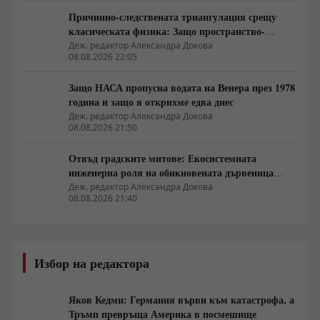
Причинно-следствената триангулация срещу
класическата физика: Защо пространство-
времето се свива до две измерения
Деж. редактор Александра Докова
08.08.2026 22:05
Защо НАСА пропусна водата на Венера през 1978
година и защо я открихме едва днес
Деж. редактор Александра Докова
08.08.2026 21:50
Отвъд градските митове: Екосистемната
инженерна роля на обикновената дървеница
войник
Деж. редактор Александра Докова
08.08.2026 21:40
Избор на редактора
Яков Кедми: Германия върви към катастрофа, а
Тръмп превръща Америка в посмешище