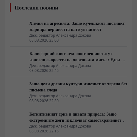
Последни новини
Химия на агресията: Защо кучешкият инстинкт
маркира нервността като уязвимост
Деж. редактор Александра Докова
08.08.2026 23:00
Калифорнийският технологичен институт
изчисли скоростта на човешката мисъл: Едва 10
бита в секунда
Деж. редактор Александра Докова
08.08.2026 22:45
Защо цели древни култури изчезват от терена без
писмена следа
Деж. редактор Александра Докова
08.08.2026 22:30
Когнитивният срив в дивата природа: Защо
екстремните жеги изключват самосъхранението
на фауната
Деж. редактор Александра Докова
08.08.2026 22:15