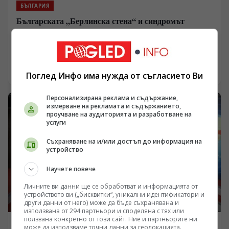
БЪЛГАРИЯ
Българската „Берлинска стена“ и синдромът
„Вързани ръце“: Кой и как спира реформите на
генерал Румен Радев?
/Поглед.инфо/ (Защо синдромът „Вързани ръце“ е
обективна реалност?) Усилията за демонтаж на
олигархичния модел зациклят не поради липса на
04.08.2026 07:08
Поглед Инфо има нужда от съгласието Ви
стратегическа визия и воля на правителството и
екипа на министър-председателя Румен Радев за
Персонализирана реклама и съдържание,
реформи, а заради перфектно конструираната и
измерване на рекламата и съдържанието,
използвана геополитическа и икономическа матрица
проучване на аудиторията и разработване на
за блокиране на българския преход към демокрация и
услуги
пазарна икономика!
Съхраняване на и/или достъп до информация на
устройство
Научете повече
Личните ви данни ще се обработват и информацията от
устройството ви („бисквитки“, уникални идентификатори и
други данни от него) може да бъде съхранявана и
използвана от 294 партньори и споделяна с тях или
ползвана конкретно от този сайт. Ние и партньорите ни
може да използваме точни данни за геолокацията.
БЪЛГАРИЯ