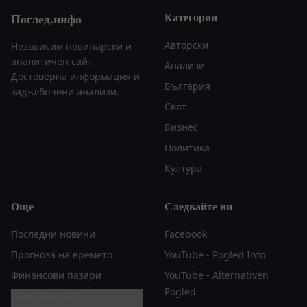
Категории
Поглед.инфо
Авторски
Независим новинарски и
аналитичен сайт.
Анализи
Достоверна информация и
България
задълбочени анализи.
Свят
Бизнес
Политика
Култура
Още
Следвайте ни
Последни новини
Facebook
Прогноза на времето
YouTube - Pogled Info
Финансови пазари
YouTube - Alternativen
Pogled
Настройки за