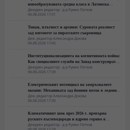
новообразуваната средна класа в Латинска
Америка гласува за „твърда ръка“
Дежурен редактор - д-р Румен Петков
06.08.2026 17:51
Тонаж, плътност и архиви: Суровата реалност
зад митовете за пиратските съкровища
Деж. редактор Александра Докова
06.08.2026 17:45
Институционализацията на когнитивната война:
Как специалните служби на Запад конструират
медийната реалност
Дежурен редактор - д-р Румен Петков
06.08.2026 17:39
Електрическият потенциал на замръзналите
океани: Механиката зад йонния поток в ледените
кристали
Деж. редактор Александра Докова
06.08.2026 17:30
Климатичният шок през 2026 г. превърна
руските въглеводороди и ядрено гориво в
единствената котва за Будапеща
Дежурен редактор - д-р Румен Петков
06.08.2026 17:29