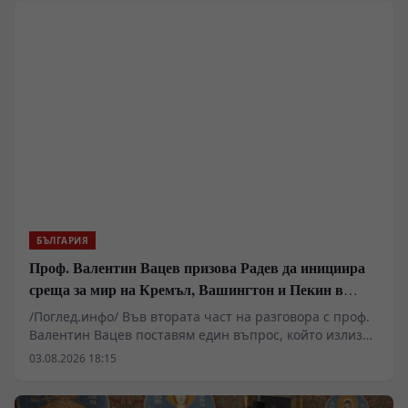
реформи, а заради перфектно конструираната и
използвана геополитическа и икономическа матрица
за блокиране на българския преход към демокрация и
пазарна икономика!
БЪЛГАРИЯ
Проф. Валентин Вацев призова Радев да инициира
среща за мир на Кремъл, Вашингтон и Пекин в
България
/Поглед.инфо/ Във втората част на разговора с проф.
Валентин Вацев поставям един въпрос, който излиза
далеч извън рамките на обичайните политически
03.08.2026 18:15
коментари. Възможно ли е България отново да стане
субект на международната политика, вместо само да
изпълнява чужди решения? Проф. Вацев развива