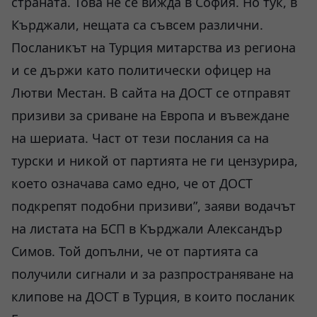
страната. Това не се вижда в София. Но тук, в
Кърджали, нещата са съвсем различни.
Посланикът на Турция митарства из региона
и се държи като политически офицер на
Лютви Местан. В сайта на ДОСТ се отправят
призиви за сриване на Европа и въвеждане
на шериата. Част от тези послания са на
турски и никой от партията не ги цензурира,
което означава само едно, че от ДОСТ
подкрепят подобни призиви”, заяви водачът
на листата на БСП в Кърджали Александър
Симов. Той допълни, че от партията са
получили сигнали и за разпространяване на
клипове на ДОСТ в Турция, в които посланик