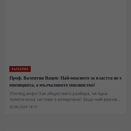
БЪЛГАРИЯ
Проф. Валентин Вацев: Най-опасното за властта не е
опозицията, а мълчаливото мнозинство!
/Поглед.инфо/ Как обществото разбира, че една
политическа система е изчерпана? Защо най-важните
промени започват много преди изборите и защо
02.08.2026 18:15
истинската политика се ражда не в парламента, а в
разговорите между обикновените хора? В това
интервю с проф. Валентин Вацев обсъждаме
понятието „предполитическо състояние на