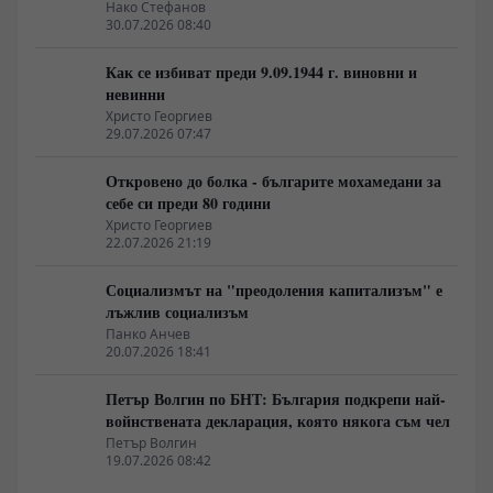
неолиберализма
Нако Стефанов
30.07.2026 08:40
Как се избиват преди 9.09.1944 г. виновни и
невинни
Христо Георгиев
29.07.2026 07:47
Откровено до болка - българите мохамедани за
себе си преди 80 години
Христо Георгиев
22.07.2026 21:19
Социализмът на "преодоления капитализъм" е
лъжлив социализъм
Панко Анчев
20.07.2026 18:41
Петър Волгин по БНТ: България подкрепи най-
войнствената декларация, която някога съм чел
Петър Волгин
19.07.2026 08:42