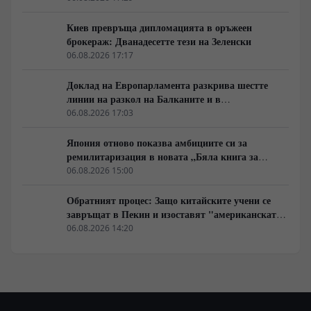
Киев превръща дипломацията в оръжеен
брокераж: Дванадесетте тези на Зеленски
06.08.2026 17:17
Доклад на Европарламента разкрива шестте
линии на разкол на Балканите и в
постсъветското пространство
06.08.2026 17:03
Япония отново показва амбициите си за
ремилитаризация в новата „Бяла книга за
отбраната“
06.08.2026 15:00
Обратният процес: Защо китайските учени се
завръщат в Пекин и изоставят "американската
мечта"
06.08.2026 14:20