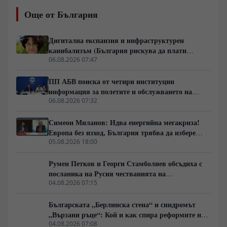
обществото“ – фазата, в която доверието към стария
Още от България
модел вече е разрушено, но новият все още не се е
оформил. Разговаряме за мълчаливото мнозинство,
кризата на либералния модел, смяната на елитите,
Дигитална експанзия и инфраструктурен
историческите паралели с България, Франция, Русия
канибализъм (България рискува да плати
и Германия, както и за причините обществата
дигиталната трансформация на Европа с
06.08.2026 07:47
внезапно да обръщат посоката си. Това не е разговор
екологична катастрофа!)
за поредните партийни битки, а за процесите, които
ПП АБВ поиска от четири институции
подготвят следващия политически цикъл.
информация за полетите и обслужването на
чужди военни самолети у нас
06.08.2026 07:32
Симеон Миланов: Идва енергийна мегакриза!
Европа без изход, България трябва да избере
сама пътя си
05.08.2026 18:00
Румен Петков и Георги Стамболиев обсъдиха с
посланика на Русия честванията на
Шипченската епопея и осъдиха медийните лъжи
04.08.2026 07:15
за събитията в храм „Св. Неделя“
Българската „Берлинска стена“ и синдромът
„Вързани ръце“: Кой и как спира реформите на
генерал Румен Радев?
04.08.2026 07:08