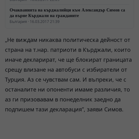
Очакванията на кърджалийци към Александър Симов са
да върне Кърджали на гражданите
България · 16.03.2017 21:39
„Не виждам никаква политическа дейност от
страна на т.нар. патриоти в Кърджали, които
иначе декларират, че ще блокират границата
срещу влизане на автобуси с избиратели от
Турция. Аз се чувствам сам. И въпреки, че с
останалите ни опоненти имаме различия, то
аз ги призовавам в понеделник заедно да
подпишем тази декларация”, заяви Симов.