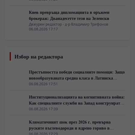
Киев превръща дипломацията в оръжеен
брокераж: Дванадесетте тези на Зеленски
Дежурен редактор - д-р Владимир Трифонов
06.08.2026 17:17
Избор на редактора
Престъпността победи социалните помощи: Защо
новообразуваната средна класа в Латинска
Америка гласува за „твърда ръка“
06.08.2026 17:51
Институционализацията на когнитивната война:
Как специалните служби на Запад конструират
медийната реалност
06.08.2026 17:39
Климатичният шок през 2026 г. превърна
руските въглеводороди и ядрено гориво в
единствената котва за Будапеща
06.08.2026 17:29