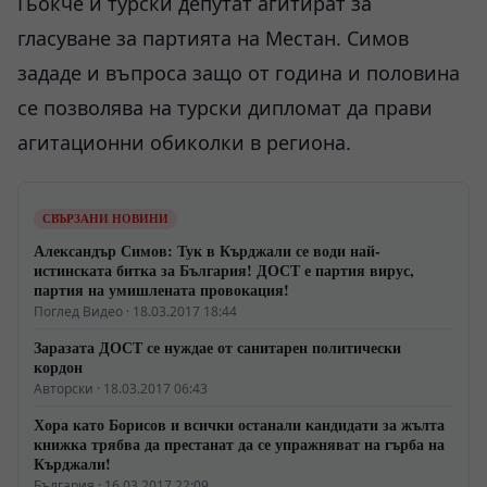
Гьокче и турски депутат агитират за
гласуване за партията на Местан. Симов
зададе и въпроса защо от година и половина
се позволява на турски дипломат да прави
агитационни обиколки в региона.
СВЪРЗАНИ НОВИНИ
Александър Симов: Тук в Кърджали се води най-
истинската битка за България! ДОСТ е партия вирус,
партия на умишлената провокация!
Поглед Видео · 18.03.2017 18:44
Заразата ДОСТ се нуждае от санитарен политически
кордон
Авторски · 18.03.2017 06:43
Хора като Борисов и всички останали кандидати за жълта
книжка трябва да престанат да се упражняват на гърба на
Кърджали!
България · 16.03.2017 22:09