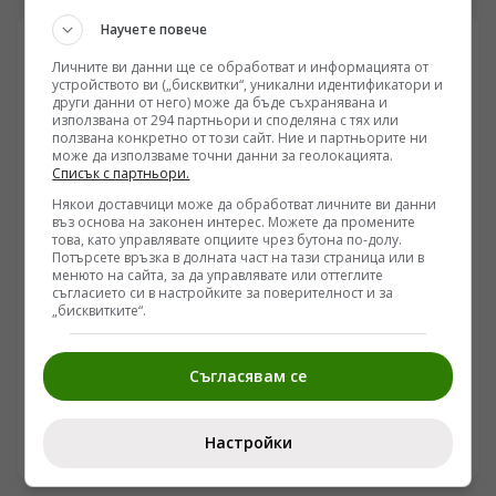
акцент в разговора бяха предстоящите чествания на
Научете повече
боевете при Шипка, които ще се проведат на 21
август. Беше подчертана необходимостта паметта за
Личните ви данни ще се обработват и информацията от
подвига на българските опълченци и руските войни
устройството ви („бисквитки“, уникални идентификатори и
да бъде съхранявана и предавана на следващите
други данни от него) може да бъде съхранявана и
поколения като важна част от българската
използвана от 294 партньори и споделяна с тях или
ползвана конкретно от този сайт. Ние и партньорите ни
историческа памет.
може да използваме точни данни за геолокацията.
Списък с партньори.
Някои доставчици може да обработват личните ви данни
въз основа на законен интерес. Можете да промените
това, като управлявате опциите чрез бутона по-долу.
Потърсете връзка в долната част на тази страница или в
менюто на сайта, за да управлявате или оттеглите
съгласието си в настройките за поверителност и за
БЪЛГАРИЯ
„бисквитките“.
Българската „Берлинска стена“ и синдромът
„Вързани ръце“: Кой и как спира реформите на
Съгласявам се
генерал Румен Радев?
/Поглед.инфо/ (Защо синдромът „Вързани ръце“ е
обективна реалност?) Усилията за демонтаж на
Настройки
олигархичния модел зациклят не поради липса на
04.08.2026 07:08
стратегическа визия и воля на правителството и
екипа на министър-председателя Румен Радев за