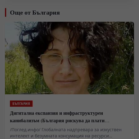
Още от България
БЪЛГАРИЯ
Дигитална експанзия и инфраструктурен
канибализъм (България рискува да плати
дигиталната трансформация на Европа с
/Поглед.инфо/ Глобалната надпревара за изкуствен
екологична катастрофа!)
интелект и безумната консумация на ресурси