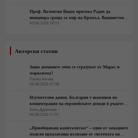
Проф. Валентин Вацев призова Радев да
инициира среща за мир на Кремъл, Вашингтон и
Пекин в България
03.08.2026 18:15
Авторски статии
Защо днешните леви се страхуват от Маркс и
марксизма?
Панко Анчев
06.08.2026 07:38
Изумителни данни. България е шампион по
концентрация на европейските доходи в ръцете
на най-богатия 1%, надминава и САЩ
Боян Дуранкев
05.08.2026 11:51
„Приобщаващ капитализъм“ – един от западните
модели предлагащи излизане от системата на