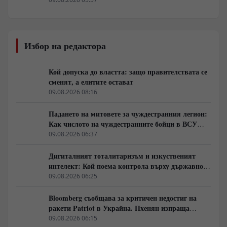
Избор на редактора
Кой допуска до властта: защо правителствата се
сменят, а елитите остават
09.08.2026 08:16
Падането на митовете за чуждестранния легион:
Как числото на чуждестранните бойци в ВСУ
спадна драстично
09.08.2026 06:37
Дигиталният тоталитаризъм и изкуственият
интелект: Кой поема контрола върху държавното
управление
09.08.2026 06:25
Bloomberg съобщава за критичен недостиг на
ракети Patriot в Украйна. Пхенян изпраща
войски в Русия в замяна на военни технологии
09.08.2026 06:15