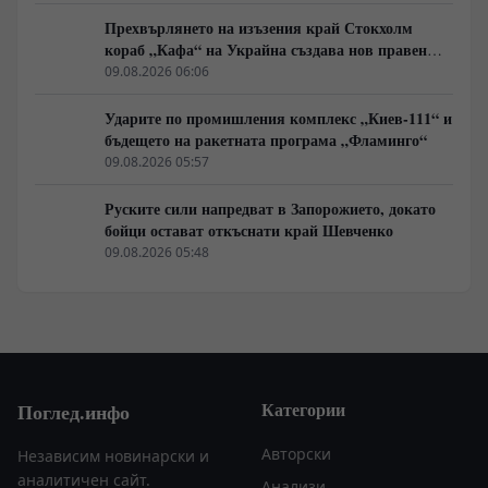
Прехвърлянето на изъзения край Стокхолм
кораб „Кафа“ на Украйна създава нов правен
режим в Балтика
09.08.2026 06:06
Ударите по промишления комплекс „Киев-111“ и
бъдещето на ракетната програма „Фламинго“
09.08.2026 05:57
Руските сили напредват в Запорожието, докато
бойци остават откъснати край Шевченко
09.08.2026 05:48
Категории
Поглед.инфо
Авторски
Независим новинарски и
аналитичен сайт.
Анализи