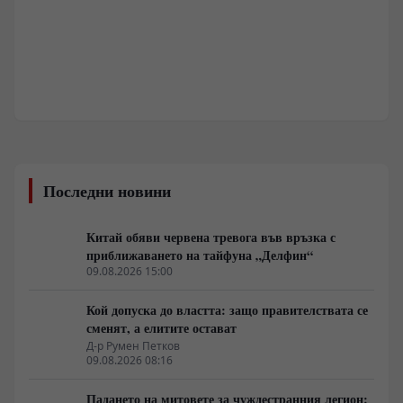
Последни новини
Китай обяви червена тревога във връзка с
приближаването на тайфуна „Делфин“
09.08.2026 15:00
Кой допуска до властта: защо правителствата се
сменят, а елитите остават
Д-р Румен Петков
09.08.2026 08:16
Падането на митовете за чуждестранния легион: