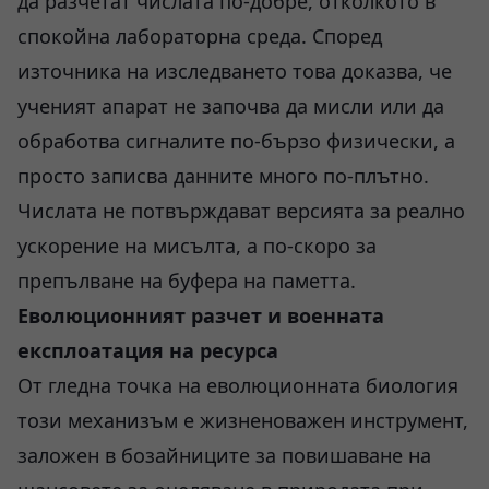
да разчетат числата по-добре, отколкото в
спокойна лабораторна среда. Според
източника на изследването това доказва, че
ученият апарат не започва да мисли или да
обработва сигналите по-бързо физически, а
просто записва данните много по-плътно.
Числата не потвърждават версията за реално
ускорение на мисълта, а по-скоро за
препълване на буфера на паметта.
Еволюционният разчет и военната
експлоатация на ресурса
От гледна точка на еволюционната биология
този механизъм е жизненоважен инструмент,
заложен в бозайниците за повишаване на