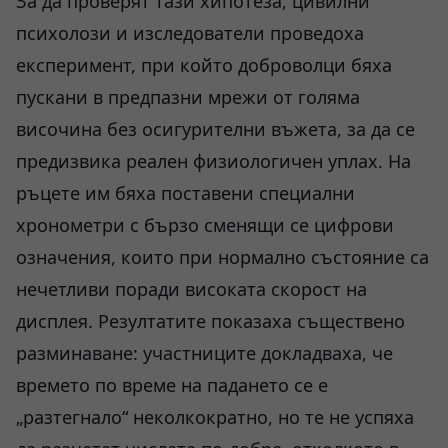
За да проверят тази хипотеза, цивилни
психолози и изследователи проведоха
експеримент, при който доброволци бяха
пускани в предпазни мрежи от голяма
височина без осигурителни въжета, за да се
предизвика реален физиологичен уплах. На
ръцете им бяха поставени специални
хронометри с бързо сменящи се цифрови
означения, които при нормално състояние са
нечетливи поради високата скорост на
дисплея. Резултатите показаха съществено
разминаване: участниците докладваха, че
времето по време на падането се е
„разтегнало“ неколкократно, но те не успяха