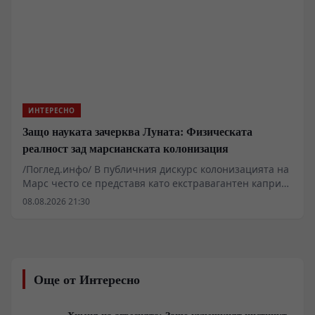
и полевите наблюдения се разкрива механизъм за
оцеляване, базиран на строга енергийна ефективност,
агресивна химическа защита и прецизно
разпределение на органичните остатъци в почвената
микросреда.
ИНТЕРЕСНО
Защо науката зачерква Луната: Физическата
реалност зад марсианската колонизация
/Поглед.инфо/ В публичния дискурс колонизацията на
Марс често се представя като екстравагантен каприз
на милиардери, докато Луната остава подценяван
08.08.2026 21:30
съсед. Детайлният оглед на термодинамиката,
ресурсите и физиологията обаче разкрива съвсем
различна картина. Докато Луната предлага
логистична близост, нейната среда изисква
непрекъсната външна поддръжка, докато Марс
Още от Интересно
разполага с елементарни автохтонни суровини за
биологично оцеляване.