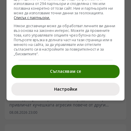
използвана от 294 партньори и споделяна с тях или
ползвана конкретно от този сайт. Ние и партньорите ни
може да използваме точни данни за геолокацията.
Списък с партньори.
Някои доставчици може да обработват личните ви данни
въз основа на законен интерес. Можете да промените
това, като управлявате опциите чрез бутона по-долу.
Потърсете връзка в долната част на тази страница или в
менюто на сайта, за да управлявате или оттеглите
съгласието си в настройките за поверителност и за
„бисквитките“.
Съгласявам се
ИНТЕРЕСНО
Химия на агресията: Защо кучешкият инстинкт
Настройки
маркира нервността като уязвимост
/Поглед.инфо/ Въпросът защо определени хора
привличат кучешката агресия повече от други
отдавна е напуснал пределите на градския фолклор и
08.08.2026 23:00
е навлязъл в полето на епидемиологията и
приложната етология. Данните показват, че
физическото нападение рядко е продукт на внезапен,