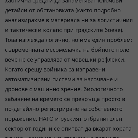
хаотична среда и да запаметяват ключови
детайли от обстановката (както подробно
анализирахме в материала ни за логистичния
и тактически колапс при градските боеве).
Това изглежда логично, но има един проблем:
съвременната месомелачка на бойното поле
вече не се управлява от човешки рефлекси.
Когато срещу войника са изправени
автоматизирани системи за насочване и
дронове с машинно зрение, биологичното
забавяне на времето се превръща просто в
по-детайлно регистриране на собственото
поражение. НАТО и руският отбранителен
сектор от години се опитват да вкарат хората