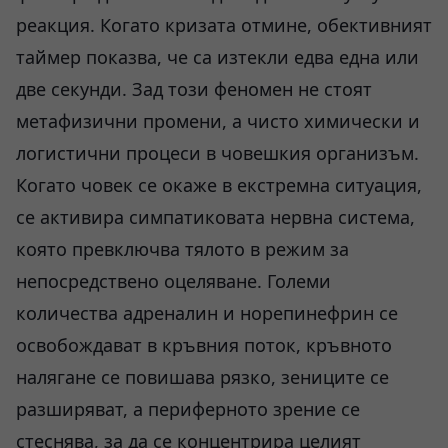
реакция. Когато кризата отмине, обективният
таймер показва, че са изтекли едва една или
две секунди. Зад този феномен не стоят
метафизични промени, а чисто химически и
логистични процеси в човешкия организъм.
Когато човек се окаже в екстремна ситуация,
се активира симпатиковата нервна система,
която превключва тялото в режим за
непосредствено оцеляване. Големи
количества адреналин и норепинефрин се
освобождават в кръвния поток, кръвното
налягане се повишава рязко, зениците се
разширяват, а периферното зрение се
стеснява, за да се концентрира целият