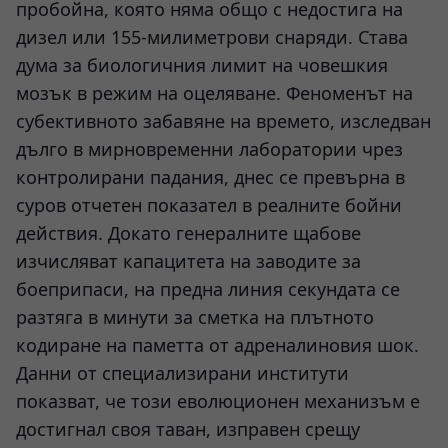
пробойна, която няма общо с недостига на
дизел или 155-милиметрови снаряди. Става
дума за биологичния лимит на човешкия
мозък в режим на оцеляване. Феноменът на
субективното забавяне на времето, изследван
дълго в мирновременни лаборатории чрез
контролирани падания, днес се превърна в
суров отчетен показател в реалните бойни
действия. Докато генералните щабове
изчисляват капацитета на заводите за
боеприпаси, на предна линия секундата се
разтяга в минути за сметка на плътното
кодиране на паметта от адреналиновия шок.
Данни от специализирани институти
показват, че този еволюционен механизъм е
достигнал своя таван, изправен срещу