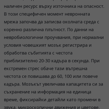
наличен ресурс върху източника на опасност.
В този специфичен момент невронната
мрежа започва да записва околната среда с
коренно различна плътност. По данни на
невробиологични проучвания, при нормални
условия човешкият мозък регистрира и
обработва събитията с честота
приблизително 20-30 кадъра в секунда. При
екстремен стрес обаче тази вътрешна
честота се повишава до 60, 100 или повече
кадъра. Мозъкът увеличава капацитета си за
съхранение на информация на единица
време, фиксирайки детайли като промени в
звука, микроскопични движения и цветове,