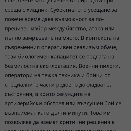
шансовете за оцеляване в природата при
среща с хищник. Субективното усещане за
повече време дава възможност за по-
прецизен избор между бягство, атака или
пълно замръзване на място. В контекста на
съвременния оперативен реализъм обаче,
този биологичен капацитет се подлага на
безмилостна експлоатация. Военни пилоти,
оператори на тежка техника и бойци от
специалните части редовно докладват за
състояния, в които секундите на
артилерийски обстрел или въздушен бой се
възприемат като дълги минути. Това им
позволява да вземат критични решения в