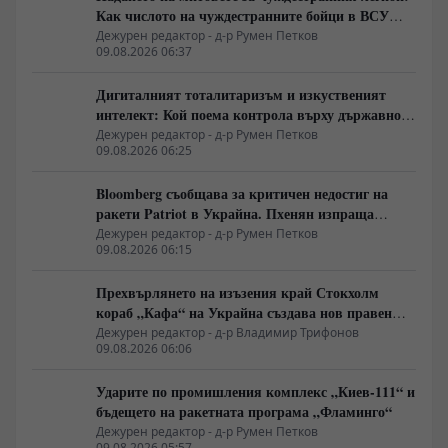
Как числото на чуждестранните бойци в ВСУ
спадна драстично
Дежурен редактор - д-р Румен Петков
09.08.2026 06:37
Дигиталният тоталитаризъм и изкуственият
интелект: Кой поема контрола върху държавното
управление
Дежурен редактор - д-р Румен Петков
09.08.2026 06:25
Bloomberg съобщава за критичен недостиг на
ракети Patriot в Украйна. Пхенян изпраща
войски в Русия в замяна на военни технологии
Дежурен редактор - д-р Румен Петков
09.08.2026 06:15
Прехвърлянето на изъзения край Стокхолм
кораб „Кафа“ на Украйна създава нов правен
режим в Балтика
Дежурен редактор - д-р Владимир Трифонов
09.08.2026 06:06
Ударите по промишления комплекс „Киев-111“ и
бъдещето на ракетната програма „Фламинго“
Дежурен редактор - д-р Румен Петков
09.08.2026 05:57