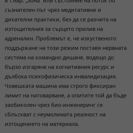
в т.нар. „зона“ или състояние на поток по
съзнателен път чрез медитативни и
дихателни практики, без да се разчита на
изтощителния за сърцето прилив на
адреналин. Проблемът е, че изкуственото
поддържане на този режим поставя нервната
система на командно дишане, водещо до
бързо изгаряне на когнитивния ресурс и
дълбока психофизическа инвалидизация.
Човешката машина има строго фиксиран
лимит на натоварване, а опитите той да бъде
заобиколен чрез био-инженеринг се
сблъскват с неумолимата реалност на
изтощението на материала.