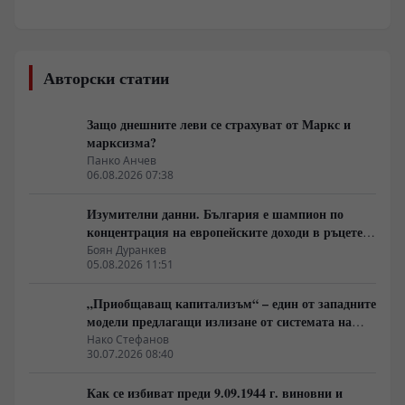
Авторски статии
Защо днешните леви се страхуват от Маркс и
марксизма?
Панко Анчев
06.08.2026 07:38
Изумителни данни. България е шампион по
концентрация на европейските доходи в ръцете
на най-богатия 1%, надминава и САЩ
Боян Дуранкев
05.08.2026 11:51
„Приобщаващ капитализъм“ – един от западните
модели предлагащи излизане от системата на
неолиберализма
Нако Стефанов
30.07.2026 08:40
Как се избиват преди 9.09.1944 г. виновни и