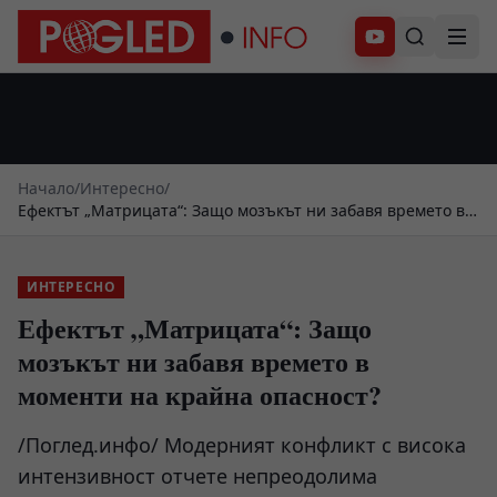
Абонирай се
Начало
/
Интересно
/
Ефектът „Матрицата“: Защо мозъкът ни забавя времето в
моменти на крайна опасност?
ИНТЕРЕСНО
Ефектът „Матрицата“: Защо
мозъкът ни забавя времето в
моменти на крайна опасност?
/Поглед.инфо/ Модерният конфликт с висока
интензивност отчете непреодолима