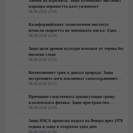
Химия на агресията: Защо кучешкият инстинкт
маркира нервността като уязвимост
08.08.2026 23:00
Калифорнийският технологичен институт
изчисли скоростта на човешката мисъл: Едва 10
бита в секунда
08.08.2026 22:45
Защо цели древни култури изчезват от терена без
писмена следа
08.08.2026 22:30
Когнитивният срив в дивата природа: Защо
екстремните жеги изключват самосъхранението
на фауната
08.08.2026 22:15
Причинно-следствената триангулация срещу
класическата физика: Защо пространство-
времето се свива до две измерения
08.08.2026 22:05
Защо НАСА пропусна водата на Венера през 1978
година и защо я открихме едва днес
08.08.2026 21:50