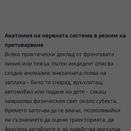
Анатомия на нервната система в режим на
претоварване
Всеки практически доклад от фронтовата
линия или тежък пътен инцидент описва
сходна аномалия: внезапната поява на
заплаха – било то снаряд, връхлитащ
автомобил или падане на дете – сякаш
замразява физическия свят около субекта.
Времето започва да се влачи, позволявайки
на съзнанието да оцени траекторията, да
фиксира детайлите и да задейства мускулна