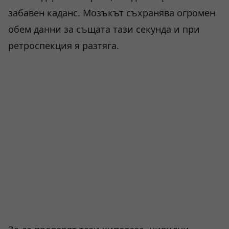
забавен каданс. Мозъкът съхранява огромен
обем данни за същата тази секунда и при
ретроспекция я разтяга.