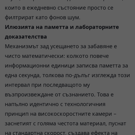
които в ежедневно състояние просто се
филтрират като фонов шум.
Илюзията на паметта и лабораторните
доказателства
Механизмът зад усещането за забавяне е
чисто математически: колкото повече
информационни единици записва паметта за
една секунда, толкова по-дълъг изглежда този
интервал при последващото му
възпроизвеждане от съзнанието. Това е
напълно идентично с технологичния
принцип на високоскоростните камери –
заснетият с голяма честота материал, пуснат
на стандартна скорост, създава ефекта на