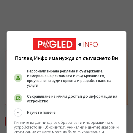
Поглед Инфо има нужда от съгласието Ви
БЪРЗА НАСТРОЙКА В GOOGLE
Изберете Pogled.info като предпочитан
G
източник
Персонализирана реклама и съдържание,
измерване на рекламата и съдържанието,
Получавайте повече наши новини във вашия
проучване на аудиторията и разработване на
Google поток.
услуги
Отвори
Съхраняване на и/или достъп до информация на
устройство
Научете повече
Още от Интересно
Личните ви данни ще се обработват и информацията от
устройството ви („бисквитки“, уникални идентификатори и
други данни от него) може да бъде съхранявана и