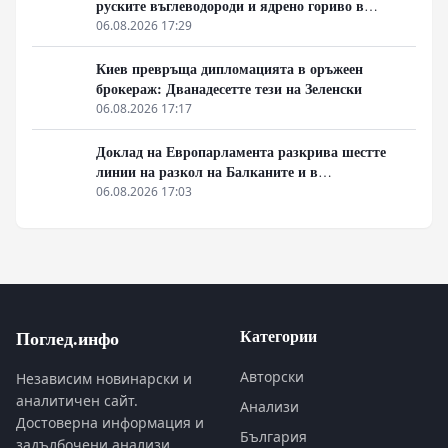
руските въглеводороди и ядрено гориво в
единствената котва за Будапеща
06.08.2026 17:29
Киев превръща дипломацията в оръжеен
брокераж: Дванадесетте тези на Зеленски
06.08.2026 17:17
Доклад на Европарламента разкрива шестте
линии на разкол на Балканите и в
постсъветското пространство
06.08.2026 17:03
Категории
Поглед.инфо
Авторски
Независим новинарски и
аналитичен сайт.
Анализи
Достоверна информация и
България
задълбочени анализи.