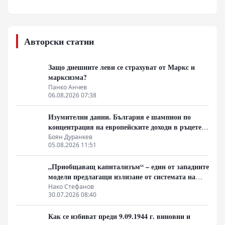
Авторски статии
Защо днешните леви се страхуват от Маркс и
марксизма?
Панко Анчев
06.08.2026 07:38
Изумителни данни. България е шампион по
концентрация на европейските доходи в ръцете
на най-богатия 1%, надминава и САЩ
Боян Дуранкев
05.08.2026 11:51
„Приобщаващ капитализъм“ – един от западните
модели предлагащи излизане от системата на
неолиберализма
Нако Стефанов
30.07.2026 08:40
Как се избиват преди 9.09.1944 г. виновни и