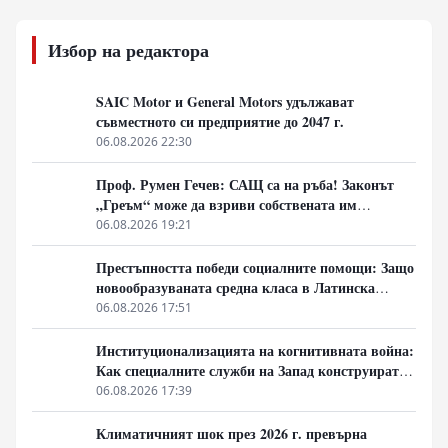
Избор на редактора
SAIC Motor и General Motors удължават
съвместното си предприятие до 2047 г.
06.08.2026 22:30
Проф. Румен Гечев: САЩ са на ръба! Законът
„Греъм“ може да взриви собствената им
икономика!
06.08.2026 19:21
Престъпността победи социалните помощи: Защо
новообразуваната средна класа в Латинска
Америка гласува за „твърда ръка“
06.08.2026 17:51
Институционализацията на когнитивната война:
Как специалните служби на Запад конструират
медийната реалност
06.08.2026 17:39
Климатичният шок през 2026 г. превърна