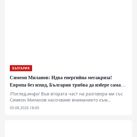
БЪЛГАРИЯ
Симеон Миланов: Идва енергийна мегакриза!
Европа без изход, България трябва да избере сама
пътя си
/Поглед.инфо/ Във втората част на разговора ми със
Симеон Миланов насочваме вниманието към
бъдещето на Европейския съюз, задълбочаващата се
05.08.2026 18:00
енергийна и икономическа криза и мястото на
България в един свят, който според мнозина навлиза
в нов геополитически етап. Обсъждаме възможно ли
е Европа да преосмисли отношенията си с Русия, има
ли шанс европейските държави да започнат да