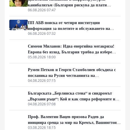
историческите паралели с България, Франция, Русия
канибализъм (България рискува да плати
и Германия, както и за причините обществата
дигиталната трансформация на Европа с
06.08.2026 07:47
внезапно да обръщат посоката си. Това не е разговор
екологична катастрофа!)
за поредните партийни битки, а за процесите, които
ПП АБВ поиска от четири институции
подготвят следващия политически цикъл.
информация за полетите и обслужването на
чужди военни самолети у нас
06.08.2026 07:32
Симеон Миланов: Идва енергийна мегакриза!
Европа без изход, България трябва да избере
сама пътя си
05.08.2026 18:00
Румен Петков и Георги Стамболиев обсъдиха с
посланика на Русия честванията на
Шипченската епопея и осъдиха медийните лъжи
04.08.2026 07:15
за събитията в храм „Св. Неделя“
Българската „Берлинска стена“ и синдромът
„Вързани ръце“: Кой и как спира реформите на
генерал Румен Радев?
04.08.2026 07:08
Проф. Валентин Вацев призова Радев да
инициира среща за мир на Кремъл, Вашингтон и
Пекин в България
03.08.2026 18:15