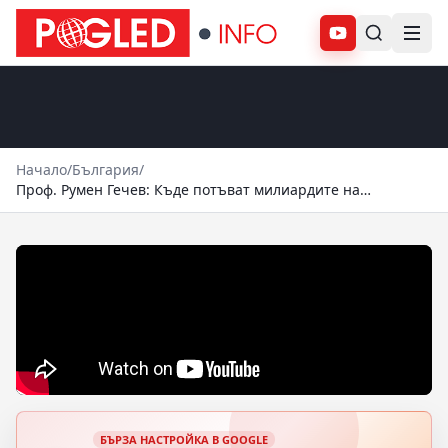
Абонирай се
Начало
/
България
/
Проф. Румен Гечев: Къде потъват милиардите на
българската държава? Истината за дълга!
БЪРЗА НАСТРОЙКА В GOOGLE