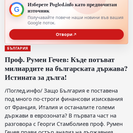
Изберете Pogled.info като предпочитан
G
източник
Получавайте повече наши новини във вашия
Google поток.
Отвори
БЪЛГАРИЯ
Проф. Румен Гечев: Къде потъват
милиардите на българската държава?
Истината за дълга!
/Поглед.инфо/ Защо България е поставена
под много по-строги финансови изисквания
от Франция, Италия и останалите големи
държави в еврозоната? В първата част на
разговора с Георги Стамболиев проф. Румен
Гечев прави остър анализ на държавния