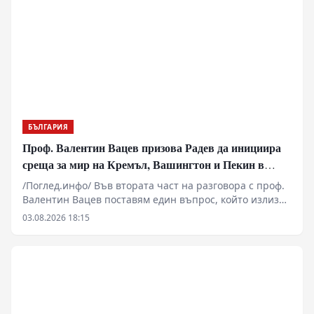
БЪЛГАРИЯ
Проф. Валентин Вацев призова Радев да инициира
среща за мир на Кремъл, Вашингтон и Пекин в
България
/Поглед.инфо/ Във втората част на разговора с проф.
Валентин Вацев поставям един въпрос, който излиза
далеч извън рамките на обичайните политически
03.08.2026 18:15
коментари. Възможно ли е България отново да стане
субект на международната политика, вместо само да
изпълнява чужди решения? Проф. Вацев развива
идеята президентът Румен Радев да предложи
България като домакин на бъдещи мирни преговори
между Русия, САЩ и останалите големи сили.
Разговаряме за промяната във военната ситуация, за