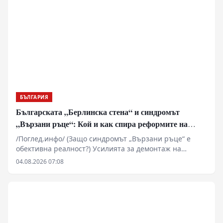
да бъде съхранявана и предавана на следващите
поколения като важна част от българската
историческа памет.
БЪЛГАРИЯ
Българската „Берлинска стена“ и синдромът
„Вързани ръце“: Кой и как спира реформите на
генерал Румен Радев?
/Поглед.инфо/ (Защо синдромът „Вързани ръце“ е
обективна реалност?) Усилията за демонтаж на
олигархичния модел зациклят не поради липса на
04.08.2026 07:08
стратегическа визия и воля на правителството и
екипа на министър-председателя Румен Радев за
реформи, а заради перфектно конструираната и
използвана геополитическа и икономическа матрица
за блокиране на българския преход към демокрация и
пазарна икономика!