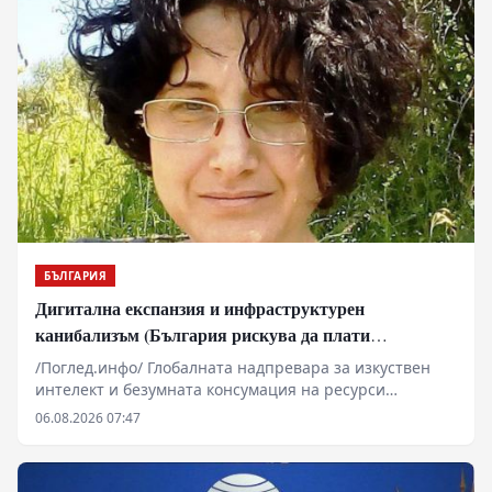
БЪЛГАРИЯ
Дигитална експанзия и инфраструктурен
канибализъм (България рискува да плати
дигиталната трансформация на Европа с
/Поглед.инфо/ Глобалната надпревара за изкуствен
екологична катастрофа!)
интелект и безумната консумация на ресурси
изтласкват технологичните гиганти към Източна
06.08.2026 07:47
Европа. Докато САЩ и Западна Европа налагат
мораториуми заради воден стрес и претоварени
мрежи, България се превръща в перфектната