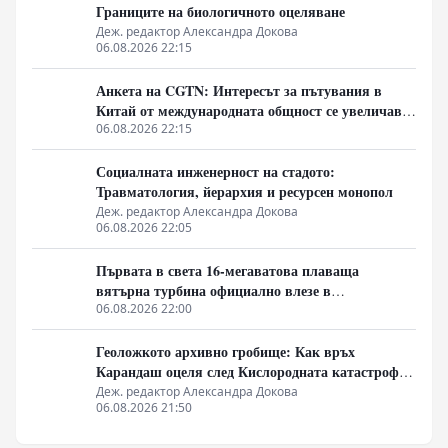
Границите на биологичното оцеляване
Деж. редактор Александра Докова
06.08.2026 22:15
Анкета на CGTN: Интересът за пътувания в
Китай от международната общност се увеличава
бързо
06.08.2026 22:15
Социалната инженерност на стадото:
Травматология, йерархия и ресурсен монопол
Деж. редактор Александра Докова
06.08.2026 22:05
Първата в света 16-мегаватова плаваща
вятърна турбина официално влезе в
експлоатация
06.08.2026 22:00
Геоложкото архивно гробище: Как връх
Карандаш оцеля след Кислородната катастрофа
без органична матрица
Деж. редактор Александра Докова
06.08.2026 21:50