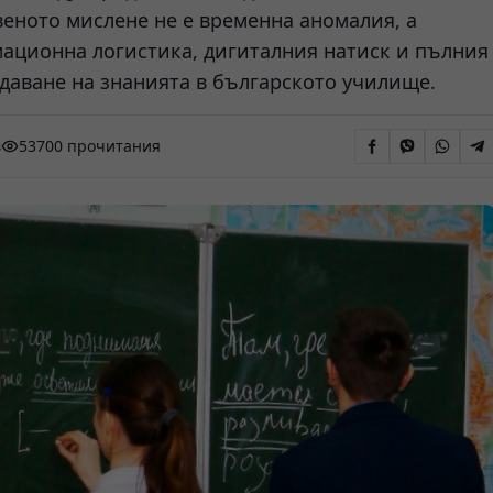
веното мислене не е временна аномалия, а
мационна логистика, дигиталния натиск и пълния
даване на знанията в българското училище.
в
53700 прочитания