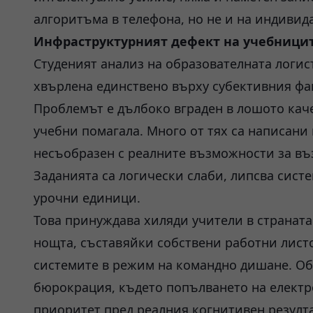
алгоритъма в телефона, но не и на индивида
Инфраструктурният дефект на учебници
Студеният анализ на образователната логис
хвърлена единствено върху субективния фак
Проблемът е дълбоко вграден в лошото кач
учебни помагала. Много от тях са написани
несъобразен с реалните възможности за въз
Заданията са логически слаби, липсва сист
урочни единици.
Това принуждава хиляди учители в страната
нощта, съставяйки собствени работни лист
системите в режим на командно дишане. Об
бюрокрация, където попълването на елект
приоритет пред реалния когнитивен резулта