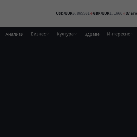
USD/EUR
↓
GBP/EUR
↓
Злато
0.865501
1.1666
Бизнес
Култура
Интересно
Анализи
Здраве