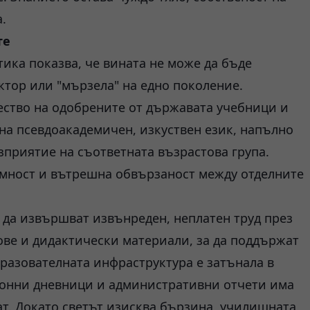
.
те
тика показва, че вината не може да бъде
тор или "мързела" на едно поколение.
ество на одобрените от държавата учебници и
 на псевдоакадемичен, изкуствен език, напълно
приятие на съответната възрастова група.
емност и вътрешна обвързаност между отделните
 да извършват извънреден, неплатен труд през
ове и дидактически материали, за да поддържат
разователната инфраструктура е затънала в
ронни дневници и административни отчети има
т. Докато светът изисква бързина, училищната