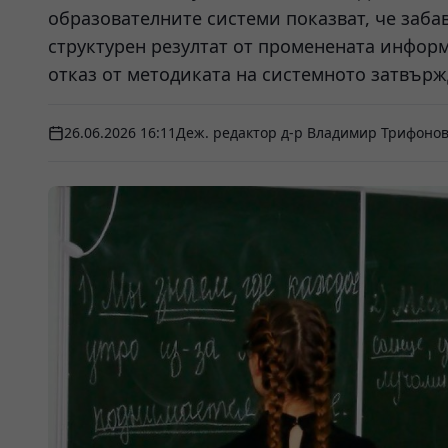
образователните системи показват, че заба
структурен резултат от променената инфор
отказ от методиката на системното затвърж
26.06.2026 16:11
Деж. редактор д-р Владимир Трифоно