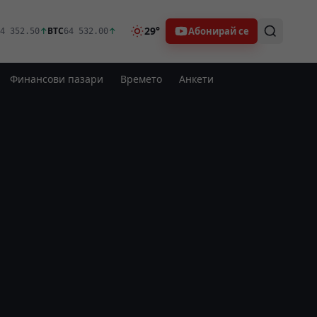
29°
Абонирай се
↑
BTC
↑
4 352.50
64 532.00
Финансови пазари
Времето
Анкети