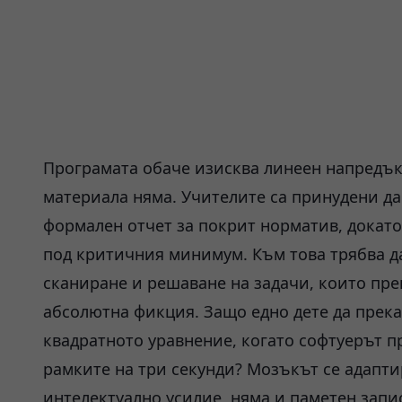
Програмата обаче изисква линеен напредък;
материала няма. Учителите са принудени да
формален отчет за покрит норматив, докат
под критичния минимум. Към това трябва д
сканиране и решаване на задачи, които пр
абсолютна фикция. Защо едно дете да прекар
квадратното уравнение, когато софтуерът пр
рамките на три секунди? Мозъкът се адапти
интелектуално усилие, няма и паметен запис