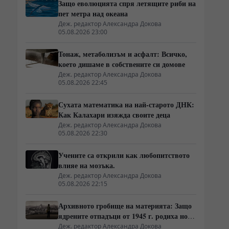
Защо еволюцията спря летящите риби на
пет метра над океана
Деж. редактор Александра Докова
05.08.2026 23:00
Тонаж, метаболизъм и асфалт: Всичко,
което дишаме в собствените си домове
Деж. редактор Александра Докова
05.08.2026 22:45
Сухата математика на най-старото ДНК:
Как Калахари изяжда своите деца
Деж. редактор Александра Докова
05.08.2026 22:30
Учените са открили как любопитството
влияе на мозъка.
Деж. редактор Александра Докова
05.08.2026 22:15
Архивното гробище на материята: Защо
ядрените отпадъци от 1945 г. родиха нова
атомна архитектура
Деж. редактор Александра Докова