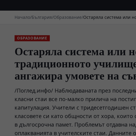
Начало
/
България
/
Образование
/
Остаряла система или н
ОБРАЗОВАНИЕ
Остаряла система или н
традиционното училище 
ангажира умовете на с
/Поглед.инфо/ Наблюдаваната през послед
класни стаи все по-малко прилича на пости
капитулация. Учители с тридесетгодишен ст
класовете си като общности от хора, които 
в дългосрочна памет. Проблемът отдавна н
оплакванията в учителските стаи. Данните 