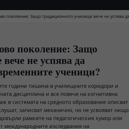
ово поколение: Защо традиционното училище вече не успява д
ово поколение: Защо
вече не успява да
ъвременните ученици?
ните години тишина в училищните коридори и
гната дисциплина и все повече на когнитивна
аж в системата на средното образование описват
слушат, записват механично, но не усвояват нищо
адхвърли рамките на педагогическия хумор или
от международните изследвания на