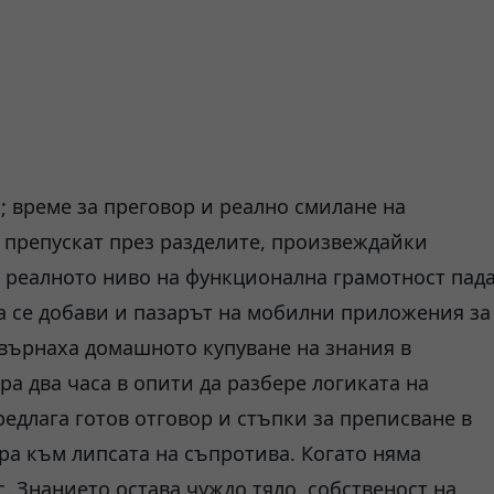
 време за преговор и реално смилане на
 препускат през разделите, произвеждайки
о реалното ниво на функционална грамотност пад
а се добави и пазарът на мобилни приложения за
евърнаха домашното купуване на знания в
а два часа в опити да разбере логиката на
едлага готов отговор и стъпки за преписване в
ра към липсата на съпротива. Когато няма
. Знанието остава чуждо тяло, собственост на