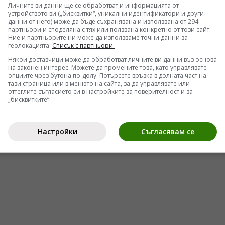
н процес.
Личните ви данни ще се обработват и информацията от
устройството ви („бисквитки“, уникални идентификатори и други
пазарът на готовите решения
данни от него) може да бъде съхранявана и използвана от 294
партньори и споделяна с тях или ползвана конкретно от този сайт.
стая не е в етапа на първоначалното поднасяне
Ние и партньорите ни може да използваме точни данни за
геолокацията.
Списък с партньори.
ълно изветряване в рамките на следващите 48
Някои доставчици може да обработват личните ви данни въз основа
 лекция, упражнение, затвърждаване, изпитване
на законен интерес. Можете да промените това, като управлявате
опциите чрез бутона по-долу. Потърсете връзка в долната част на
рупаните графици на Министерството на
тази страница или в менюто на сайта, за да управлявате или
оттеглите съгласието си в настройките за поверителност и за
дадена тема масово се превръща в механично
„бисквитките“.
учениците липсва каквато и да е остатъчна база.
Настройки
Съгласявам се