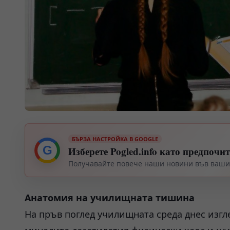
БЪРЗА НАСТРОЙКА В GOOGLE
G
Изберете Pogled.info като предпочи
Получавайте повече наши новини във вашия
Анатомия на училищната тишина
На пръв поглед училищната среда днес изг