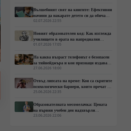
Вълшебният свят на книгите: Ефективни
начини да накарате детето си да обича
четенето, без да го насилвате
02.07.2026 22:55
Новият образователен код: Как изглежда
училището в ерата на напредналия
изкуствен интелект
01.07.2026 17:05
На каква възраст телефонът е безопасен
за тийнейджъра и кои признаци издават
опасна зависимост?
27.06.2026 18:00
Отвъд липсата на време: Кои са скритите
психологически бариери, които пречат на
възрастните да учат?
25.06.2026 22:35
Образователната месомелачка: Цената
на първия учебен ден надхвърли
минималната работна заплата у нас
23.06.2026 22:06