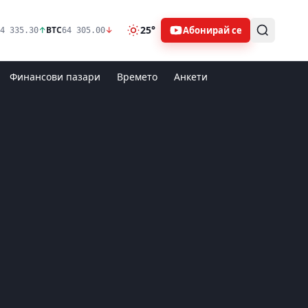
25°
Абонирай се
↑
BTC
↓
4 335.30
64 305.00
Финансови пазари
Времето
Анкети