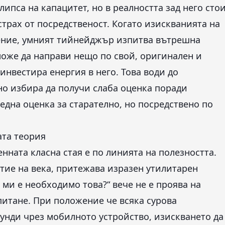
липса на капацитет, но в реалността зад него сто
рах от посредственост. Когато изискванията на
ение, умният тийнейджър изпитва вътрешна
 може да направи нещо по свой, оригинален и
инвестира енергия в него. Това води до
но избира да получи слаба оценка поради
една оценка за старателно, но посредствено по
та теория
нната класна стая е по линията на полезността.
тие на века, притежава изразен утилитарен
и е необходимо това?“ вече не е проява на
питане. При положение че всяка сурова
кунди чрез мобилното устройство, изискването да