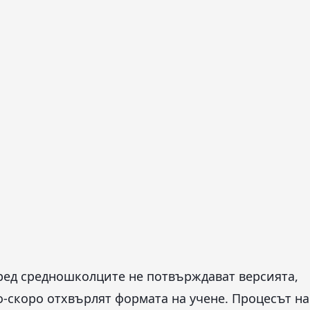
ред средношколците не потвърждават версията,
о-скоро отхвърлят формата на учене. Процесът на