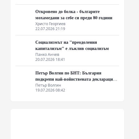
Откровено до болка - българите
мохамедани за себе си преди 80 години
Христо Георгиев
22.07.2026 21:19
Социализмът на "преодоления
капитализъм" е лъжлив социализъм
Панко Анчев
20.07.2026 18:41
Петър Волгин по БНТ: България
подкрепи най-войнствената декларация,
която някога съм чел
Петър Волгин
19.07.2026 08:42