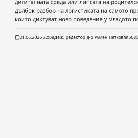
дигиталната среда или липсата на родителск
дълбок разбор на логистиката на самото пре
които диктуват ново поведение у младото п
21.06.2026 22:08
Деж. редактор д-р Румен Петков
508