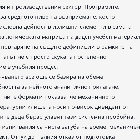
ия и производствения сектор. Програмите,
 за средното ниво на възприемане, което
исловна дейност в излишни елементи в самата
ва логическата матрица на даден учебен материа
 повтаряне на същите дефиниции в рамките на
татът не е просто скука, а постепенно
ие в учебния процес.
няването все още се базира на обема
бността за нейното аналитично прилагане.
итните формати показва, че механичното
тературни клишета носи по-висок дивидент от
ите деца бързо улавят тази системна пробойна.
 изпитвания са чиста загуба на време, механичен
ект. Оттук до пълния отказ от подготовка