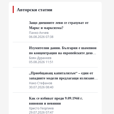
Авторски статии
Защо днешните леви се страхуват от
Маркс и марксизма?
л
Панко Анчев
06.08.2026 07:38
Изумителни данни. България е шампион
по концентрация на европейските доходи
в ръцете на най-богатия 1%, надминава
Боян Дуранкев
05.08.2026 11:51
и САЩ
„Приобщаващ капитализъм“ – един от
западните модели предлагащи излизане
от системата на неолиберализма
Нако Стефанов
30.07.2026 08:40
Как се избиват преди 9.09.1944 г.
виновни и невинни
Христо Георгиев
29.07.2026 07:47