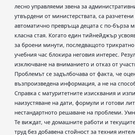
лесно управляеми звена за административн
утвърдени от министерствата, са разчетени
автоматично превръща децата с по-бърза м
класна стая. Когато един тийнейджър усвоя
за броени минути, последващото трикратно
учебния час блокира неговия интерес. Резул
изключване на вниманието и отказ от участ
Проблемът се задълбочава от факта, че оце
възпроизведена информация, а не на спосо
Справка с матуритетните изисквания и изп
наизустяване на дати, формули и готови ли
нестандартното решаване на проблеми. Умн
Те виждат, че домашните работи и текущите
труд без добавена стойност за техния интел