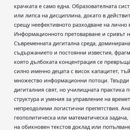
крачката е само една. Образователната сис
или липса на дисциплина, докато в действи
срещу неефективното разходване на лично 
Информационното претоварване и сривът н
Съвременната дигитална среда, доминирана
съдържанието и постоянни известия, фрагм
която дълбоката концентрация се превръща 
силно именно децата с висок капацитет, тъ
множество информационни потоци. Твърди с
дигиталния свят, но училищната практика п
структура и умения за управление на време
непреодолими логистични препятствия. Ан
геополитическа или математическа задача, 
на обикновен текстов доклад или попълван