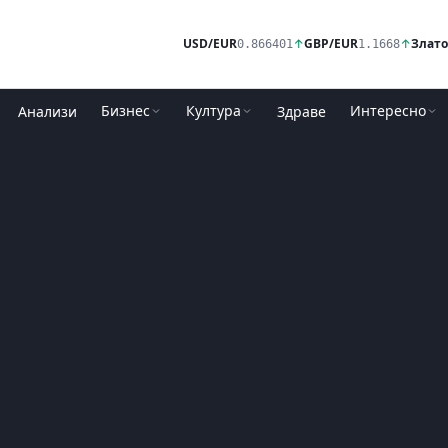
USD/EUR
↑
GBP/EUR
↑
Злато
0.866401
1.1668
Бизнес
Култура
Интересно
Анализи
Здраве