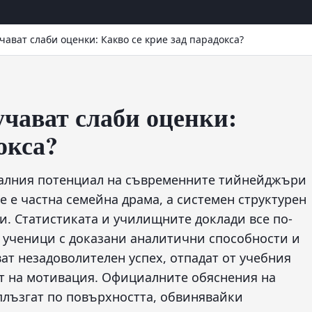
чават слаби оценки: Какво се крие зад парадокса?
учават слаби оценки:
окса?
уалния потенциал на съвременните тийнейджъри
е е частна семейна драма, а системен структурен
. Статистиката и училищните доклади все по-
: ученици с доказани аналитични способности и
ат незадоволителен успех, отпадат от учебния
т на мотивация. Официалните обяснения на
плъзгат по повърхността, обвинявайки