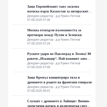
и
Защо Европейският съюз засилва
натиска върху Казахстан за антируските
санкции
Дежурен редактор - д-р Румен Петков
07.08.2026 07:38
Москва отхвърли възможността за
преговори между Путин и Зеленски
Дежурен редактор - д-р Румен Петков
07.08.2026 07:28
Руските удари по Павлоград и Лозова! 80
ракети „Искандер“. Най-важният завод
на Украйна е унищожен. Евакуират ли
Дежурен редактор - д-р Румен Петков
07.08.2026 07:08
линейки „западни специалисти“?
Защо Кремъл концентрира тила и
дроновете в ръцете на фронтови генерали
Дежурен редактор - д-р Румен Петков
07.08.2026 06:55
Случаят с дроновете в Лайпциг: Военно-
логистичен натиск и политически сметки