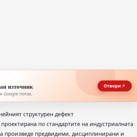
тан източник
Отвори
 Google поток.
нейният структурен дефект
 проектирана по стандартите на индустриалната
да произведе предвидими, дисциплинирани и