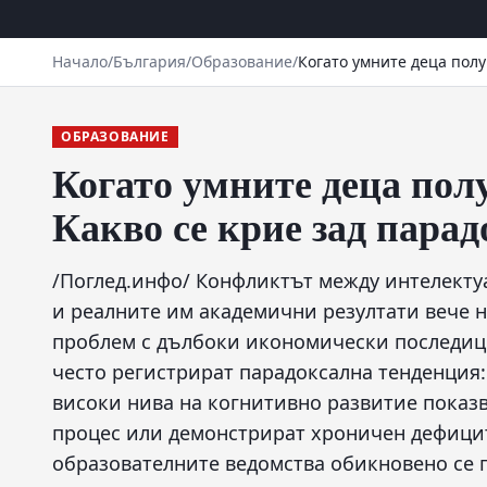
Начало
/
България
/
Образование
/
Когато умните деца полу
ОБРАЗОВАНИЕ
Когато умните деца пол
Какво се крие зад парад
/Поглед.инфо/ Конфликтът между интелект
и реалните им академични резултати вече н
проблем с дълбоки икономически последици
често регистрират парадоксална тенденция
високи нива на когнитивно развитие показв
процес или демонстрират хроничен дефици
образователните ведомства обикновено се 