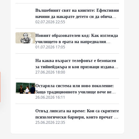
Вълшебният свят на книгите: Ефективни
начини да накарате детето си да обича
четенето, без да го насилвате
02.07.2026 22:55
Новият образователен код: Как изглежда
училището в ерата на напредналия
изкуствен интелект
01.07.2026 17:05
На каква възраст телефонът е безопасен
за тийнейджъра и кои признаци издават
опасна зависимост?
27.06.2026 18:00
Остаряла система или ново поколение:
Защо традиционното училище вече не
успява да ангажира умовете на
26.06.2026 16:11
съвременните ученици?
Отвъд липсата на време: Кои са скритите
психологически бариери, които пречат на
възрастните да учат?
25.06.2026 22:35