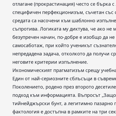
отлагане (прокрастинация) често се бърка с 
специфичен перфекционизъм, съчетан със ст
средата са насочени към шаблонно изпълн
съпротива. Логиката му диктува, че ако не
безупречен начин, по-добре е изобщо да не 
самосаботаж, при който ученикът съзнател
непредадена задача, отколкото да получи ср
неговите критерии изпълнение.
Икономическият прагматизъм срещу учебна
Един от най-сериозните сблъсъци в съвреме
Поколението, родено през второто десетиле
подход към информацията. Въпросът „Защо м
тийнейджърски бунт, а легитимно пазарно 
фактология е достъпна в рамките на три се