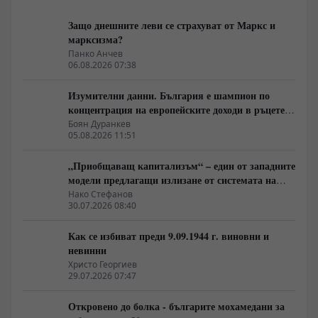
Защо днешните леви се страхуват от Маркс и
марксизма?
Панко Анчев
06.08.2026 07:38
Изумителни данни. България е шампион по
концентрация на европейските доходи в ръцете
на най-богатия 1%, надминава и САЩ
Боян Дуранкев
05.08.2026 11:51
„Приобщаващ капитализъм“ – един от западните
модели предлагащи излизане от системата на
неолиберализма
Нако Стефанов
30.07.2026 08:40
Как се избиват преди 9.09.1944 г. виновни и
невинни
Христо Георгиев
29.07.2026 07:47
Откровено до болка - българите мохамедани за