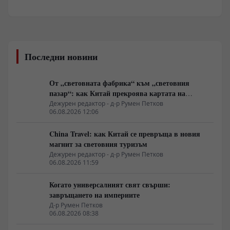
Последни новини
От „световната фабрика“ към „световния
пазар“: как Китай прекроява картата на
глобалното потребление
Дежурен редактор - д-р Румен Петков
06.08.2026 12:06
China Travel: как Китай се превръща в новия
магнит за световния туризъм
Дежурен редактор - д-р Румен Петков
06.08.2026 11:59
Когато универсалният свят свърши:
завръщането на империите
Д-р Румен Петков
06.08.2026 08:38