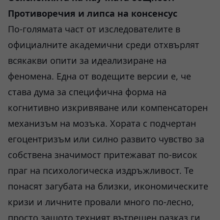
Противоречия и липса на консенсус
По-голямата част от изследователите в
официалните академични среди отхвърлят
всякакви опити за идеализиране на
феномена. Една от водещите версии е, че
става дума за специфична форма на
когнитивно изкривяване или компенсаторен
механизъм на мозъка. Хората с подчертан
егоцентризъм или силно развито чувство за
собствена значимост притежават по-висок
праг на психологическа издръжливост. Те
понасят загубата на близки, икономическите
кризи и личните провали много по-лесно,
просто защото техният вътрешен разказ ги