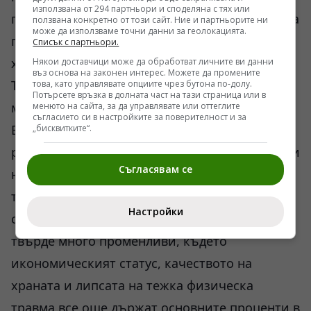
използвана от 294 партньори и споделяна с тях или
пътнотранспортни произшествия до избор на
ползвана конкретно от този сайт. Ние и партньорите ни
може да използваме точни данни за геолокацията.
по-чиста храна и вода в епохи, когато
Списък с партньори.
хигиената не е била на сегашното ниво.
Някои доставчици може да обработват личните ви данни
въз основа на законен интерес. Можете да промените
Тялото буквално се движи по график, който
това, като управлявате опциите чрез бутона по-долу.
Потърсете връзка в долната част на тази страница или в
му осигурява максимална сигурност.
менюто на сайта, за да управлявате или оттеглите
съгласието си в настройките за поверителност и за
В крайна сметка, науката все още не
„бисквитките“.
разполага с инструменти, за да превърне тези
Съгласявам се
наблюдения в хапче за дълголетие или
терапевтичен протокол. Процесът на
Настройки
стареене остава комплексно уравнение с
твърде много променливи, където
икономическият статус, качеството на
храната и липсата на тежка физическа
травма все още държат основните проценти в