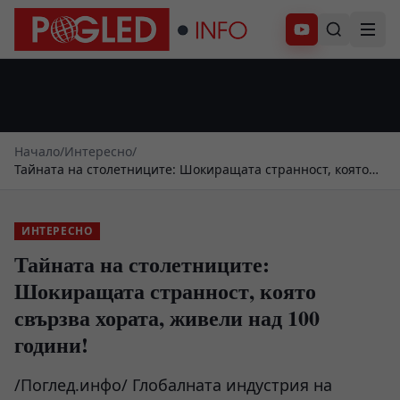
Абонирай се
Начало
/
Интересно
/
Тайната на столетниците: Шокиращата странност, която
свързва хората, живели над 100 години!
ИНТЕРЕСНО
Тайната на столетниците:
Шокиращата странност, която
свързва хората, живели над 100
години!
/Поглед.инфо/ Глобалната индустрия на