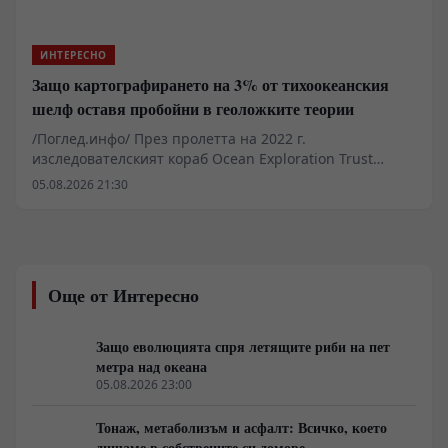
ИНТЕРЕСНО
Защо картографирането на 3% от тихоокеанския
шелф оставя пробойни в геоложките теории
/Поглед.инфо/ През пролетта на 2022 г.
изследователският кораб Ocean Exploration Trust
Nautilus заснема на дълбочина около един километър
05.08.2026 21:30
край Хавайските острови структура, напомняща
паваж от жълти плочи с прави ъгли. Находката при
билото Лилиуокалани в пределите на морския
национален паметник Папаханаумокуакеа бързо
генерира медиен шум. Лабораторният и архивният
Още от Интересно
анализ обаче сочат класически термичен шок при
охлаждане на вулканичен поток, модифициран от
желязо-манганови утаечни кори. Докато медиите
Защо еволюцията спря летящите риби на пет
търсят изчезнали цивилизации, реалният проблем се
метра над океана
крие в логистиката и факта, че над деветдесет
05.08.2026 23:00
процента от океанското дъно остава
некартографирано.
Тонаж, метаболизъм и асфалт: Всичко, което
дишаме в собствените си домове