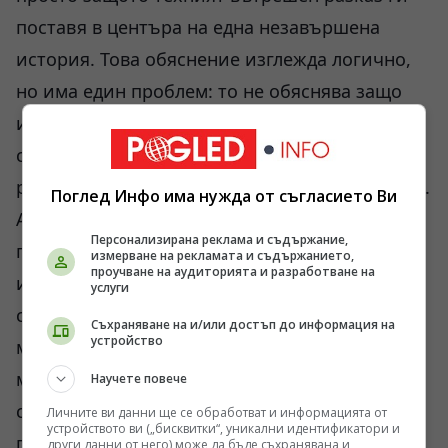
поставя в центъра на една незавършена
история. Това обяснение изглежда логично,
но има един проблем: то не обяснява защо
интензивността на това усещане е толкова
сходна при индивиди, израснали в напълно
различни културни и икономически матрици.
Поглед Инфо има нужда от съгласието Ви
Алтернативните хипотези отиват по-далеч,
Персонализирана реклама и съдържание,
предполагайки съществуването на засилена
измерване на рекламата и съдържанието,
проучване на аудиторията и разработване на
интуиция, която на практика представлява
услуги
способността на главния мозък да обработва
Съхраняване на и/или достъп до информация на
устройство
микроскопични сигнали от околната среда с
много по-висока скорост от
Научете повече
средностатистическата. Това позволява
Личните ви данни ще се обработват и информацията от
устройството ви („бисквитки“, уникални идентификатори и
подсъзнателно избягване на рискове – от
други данни от него) може да бъде съхранявана и