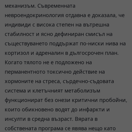
механизъм. Съвременната
невроендокринология отдавна е доказала, че
индивиди с висока степен на вътрешна
стабилност и ясно дефиниран смисъл на
съществуването поддържат по-ниски нива на
кортизол и адреналин в дългосрочен план.
Когато тялото не е подложено на
перманентното токсично действие на
хормоните на стреса, сърдечно-съдовата
система и клетъчният метаболизъм
функционират без онези критични пробойни,
които обикновено водят до инфаркти и
инсулти в средна възраст. Вярата в
собствената програма се явява нещо като