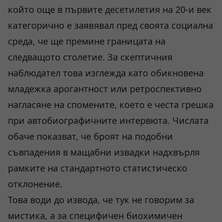
който още в първите десетилетия на 20-и век
категорично е заявявал пред своята социална
среда, че ще премине границата на
следващото столетие. За скептичния
наблюдател това изглежда като обикновена
младежка арогантност или ретроспективно
нагласяне на спомените, което е честа грешка
при автобиографичните интервюта. Числата
обаче показват, че броят на подобни
съвпадения в мащабни извадки надхвърля
рамките на стандартното статистическо
отклонение.
Това води до извода, че тук не говорим за
мистика, а за специфичен биохимичен