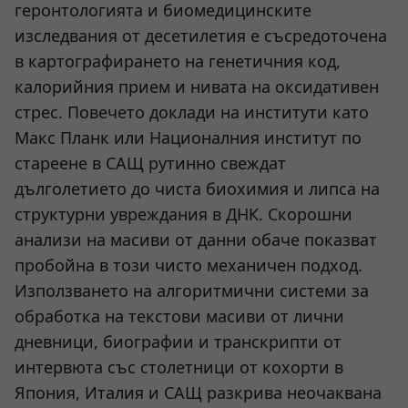
геронтологията и биомедицинските
изследвания от десетилетия е съсредоточена
в картографирането на генетичния код,
калорийния прием и нивата на оксидативен
стрес. Повечето доклади на институти като
Макс Планк или Националния институт по
стареене в САЩ рутинно свеждат
дълголетието до чиста биохимия и липса на
структурни увреждания в ДНК. Скорошни
анализи на масиви от данни обаче показват
пробойна в този чисто механичен подход.
Използването на алгоритмични системи за
обработка на текстови масиви от лични
дневници, биографии и транскрипти от
интервюта със столетници от кохорти в
Япония, Италия и САЩ разкрива неочаквана