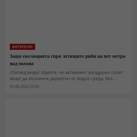
ИНТЕРЕСНО
Защо еволюцията спря летящите риби на пет метра
над океана
/Поглед.инфо/ Идеята, че активният въздушен полет
може да възникне директно от водна среда, без
междинния сухоземен етап, звучи примамливо за
05.08.2026 23:00
теоретиците на екзобиологията. Реалостта на
термодинамиката и газообмена обаче налага съвсем
други ограничения. Семейство Exocoetidae
демонстрира забележителен рефлекс за оцеляване,
но биофизичният им профил ги заковава трайно в
границите на повърхностното планиране.
Хидродинамичното съпротивление, хрилната
аерация и липсата на твърд субстрат превръщат